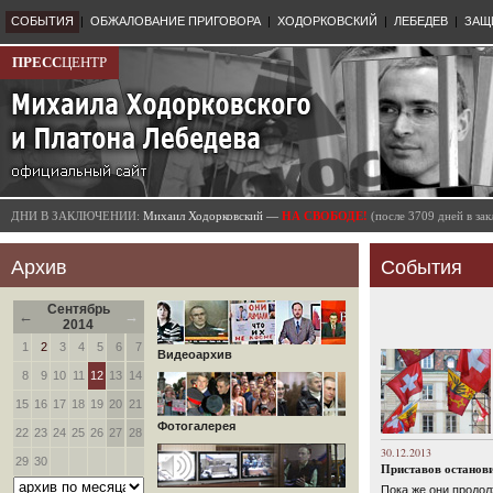
СОБЫТИЯ
|
ОБЖАЛОВАНИЕ ПРИГОВОРА
|
ХОДОРКОВСКИЙ
|
ЛЕБЕДЕВ
|
ЗАЩ
ПРЕСС
ЦЕНТР
ДНИ В ЗАКЛЮЧЕНИИ:
Михаил Ходорковский —
НА СВОБОДЕ!
(после 3709 дней в з
Архив
События
Сентябрь
←
→
2014
1
2
3
4
5
6
7
Видеоархив
8
9
10
11
12
13
14
15
16
17
18
19
20
21
Фотогалерея
22
23
24
25
26
27
28
30.12.2013
29
30
Приставов останови
Пока же они продол