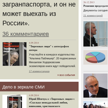
26.12.2013
загранпаспорта, и он не
Решения председате
Документы сегодня 
может выехать из
21 комментарий
России».
36 комментариев
4.09.2014
"Тюремные люди" с автографом
автора
Участвуйте в конкурсе издательства
"Альпина Паблишер". 20 подписанных
Михаилом Ходорковским
экземпляров книги ждут победителей.
17 комментариев
» все события
Дело в зеркале СМИ
4.09.2014
Юрий Шевчук о «Тюремных людях»:
«Сколько неподдельной любви,
внимания, христианского