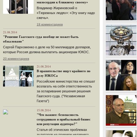
милосердия к ближнему своему»
Владимир Жириновский о
«Тюремных людях»: «Эту книгу надо
сжечь».
19 комментариев
21.08.2014
"Решение Гаагского суда вообще не может быть
обжаловано"
Сергей Пархоменко о деле на 50 миллиардов долларов,
которые Россия должна выплатить акционерам ЮКОС.
20 комментариев
21.08.2014
В правительстве ищут крайнего по
делу ЮКОСа
Российские министерства не спешат
возлагать на себя ответственность
за оспаривание решения решения
Гаагского суда. ("Независимая
Газета")
15.08.2014
"Что важнее: безопасность
сотрудников и прибыльный бизнес
или репутация аудитора?"
Статья об этических проблемах
аудиторов на примере недавнего