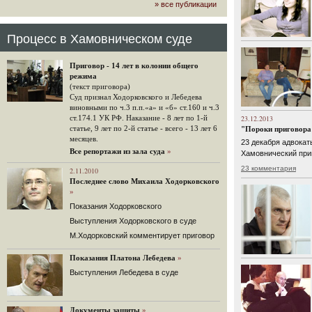
» все публикации
громкого арбитражного решения по
ЮКОСу. (navalny.com)
30 комментариев
Процесс в Хамовническом суде
15.08.2014
"Инвесторы, подвергшиеся жестоким
Приговор - 14 лет в колонии общего
конфискационным санкциям со
режима
стороны государства, оказались под
(текст приговора)
защитой арбитражного суда"
Суд признал Ходорковского и Лебедева
Швейцарская газета "Neue Zuercher
виновными по ч.3 п.п.«а» и «б» ст.160 и ч.3
Zeitung" о гаагском судебном
ст.174.1 УК РФ. Наказание - 8 лет по 1-й
23.12.2013
решении.
статье, 9 лет по 2-й статье - всего - 13 лет 6
"Пороки приговора 
месяцев.
48 комментариев
23 декабря адвокат
Все репортажи из зала суда
»
Хамовнический при
14.08.2014
23 комментария
Не исключил
2.11.2010
Последнее слово Михаила Ходорковского
Владимир Путин допускает, что Россия может выйти из-
»
под юрисдикции ЕСПЧ.
Показания Ходорковского
88 комментариев
Выступления Ходорковского в суде
14.08.2014
М.Ходорковский комментирует приговор
Нарулил
Игорь Сечин просит о помощи.
Показания Платона Лебедева
»
Ссылаясь на санкции, глава
Выступления Лебедева в суде
«Роснефти» хочет выбить из фонда
национального благосостояния 1,5
трлн рублей («Ведомости» и
«Дождь»).
Документы защиты
»