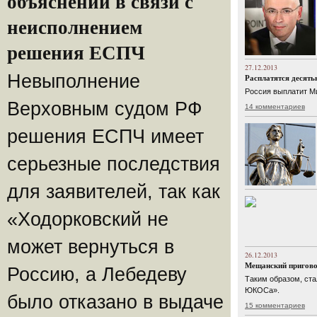
объяснений в связи с
неисполнением
решения ЕСПЧ
27.12.2013
Невыполнение
Расплатятся десять
Россия выплатит М
Верховным судом РФ
14 комментариев
решения ЕСПЧ имеет
серьезные последствия
для заявителей, так как
«Ходорковский не
может вернуться в
26.12.2013
Мещанский приговор
Россию, а Лебедеву
Таким образом, ста
ЮКОСа».
было отказано в выдаче
15 комментариев