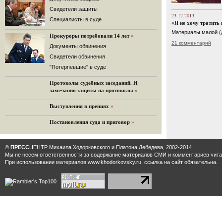
32 комментария
Cвидетели защиты
23.12.2013
12.08.2014
Cпециалисты в суде
«Я не хочу тратить
Граждане не хотят платить по счетам ЮКОСа
Материалы малой (д
Прокуроры потребовали 14 лет
»
Решение Гаагского суда о компенсации $50 млрд
21 комментарий
поддержали 12%.
Документы обвинения
129 комментариев
Свидетели обвинения
11.08.2014
"Потерпевшие" в суде
«Светлая Вам память, Марина Филипповна!»
Протоколы судебных заседаний. И
Вечер у Ходорковских. Вспоминает Иван Стариков.
замечания защиты на протоколы
»
19 комментариев
Выступления в прениях
»
11.08.2014
«Удивительно сильная, мощная и
Постановления суда и приговор
»
достойная только преклонения
женщина»
Гости и ведущие «Эха Москвы» чтут
©
ПРЕСС
ЦЕНТР Михаила Ходорковского и Платона Лебедева, 2002-2014
память Марины Филипповны.
Мы не несем ответственности за содержание материалов CМИ и комментариев читат
10 комментариев
При использовании материалов www.khodorkovsky.ru, ссылка на сайт обязательна.
6.08.2014
Марина Филипповна Ходорковская:
«Я долго была молодой!»
"Новая" рассказывает о судьбе
Марины Филипповны и публикует ее
максимы.
34 комментария