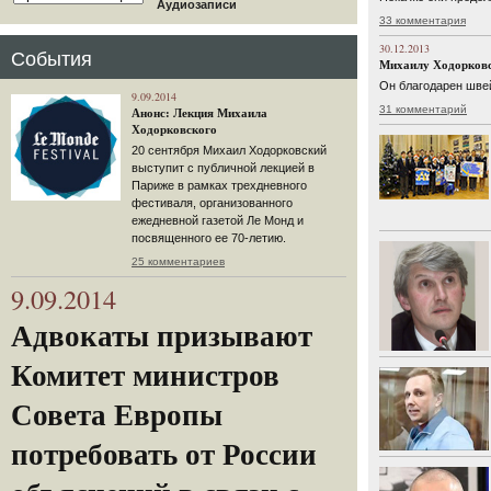
Аудиозаписи
33 комментария
30.12.2013
События
Михаилу Ходорковс
Он благодарен швей
9.09.2014
31 комментарий
Анонс: Лекция Михаила
Ходорковского
20 сентября Михаил Ходорковский
выступит с публичной лекцией в
Париже в рамках трехдневного
фестиваля, организованного
ежедневной газетой Ле Монд и
посвященного ее 70-летию.
25 комментариев
9.09.2014
Адвокаты призывают
Комитет министров
Совета Европы
потребовать от России