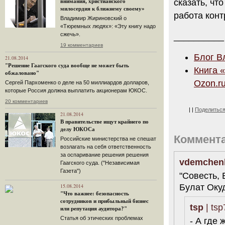
сказать, чт
внимания, христианского
милосердия к ближнему своему»
работа конт
Владимир Жириновский о
«Тюремных людях»: «Эту книгу надо
сжечь».
__________
19 комментариев
Блог В
21.08.2014
"Решение Гаагского суда вообще не может быть
Книга 
обжаловано"
Ozon.r
Сергей Пархоменко о деле на 50 миллиардов долларов,
которые Россия должна выплатить акционерам ЮКОС.
20 комментариев
|
|
Поделитьс
21.08.2014
В правительстве ищут крайнего по
делу ЮКОСа
Коммент
Российские министерства не спешат
возлагать на себя ответственность
за оспаривание решения решения
vdemchen
Гаагского суда. ("Независимая
Газета")
"Совесть, 
Булат Оку
15.08.2014
"Что важнее: безопасность
сотрудников и прибыльный бизнес
tsp
| tsp
или репутация аудитора?"
Статья об этических проблемах
- А где 