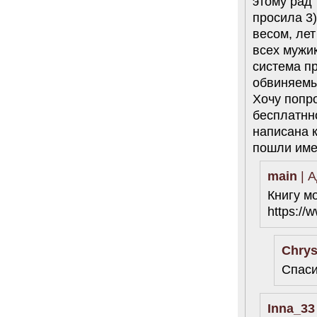
этому рад 
просила 3)
весом, лет
всех мужик
система п
обвиняем
Хочу попр
бесплатнно
написана к
пошли име
main
| А
Книгу м
https://
Chrys
Спаси
Inna_33