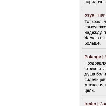
порядочны
osya
| Han
Тот факт, 
самоуважен
надежду, п
Желаю все
больше.
Polange
| 
Поздравля
стойкость
Душа боли
сидельцев.
Алексаняна
цель.
Irmita
| Св