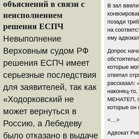
объяснений в связи с
В зал ввели
неисполнением
конвоировав
позади триб
решения ЕСПЧ
на соответс
Невыполнение
ему адвокат
Верховным судом РФ
Допрос нача
обстоятельс
решения ЕСПЧ имеет
которые мог
серьезные последствия
ответил отр
рассказал:
для заявителей, так как
наконец-то,
«Ходорковский не
МЕНАТЕП, п
которые он
может вернуться в
<…>
Россию, а Лебедеву
Адвокат Ри
было отказано в выдаче