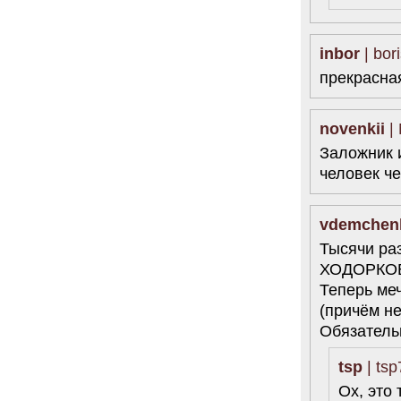
34 комментария
6.08.2014
"Марина Ходорковская была
inbor
| bor
идеальной матерью"
прекрасна
Дмитрий Быков о том, что Марина
Филипповна умела давать своей
семье ощущение правды.
12 комментариев
novenkii
| 
5.08.2014
Заложник и
Она побыла с ним, свободным, немного. Несправедливо
человек че
немного
Марину Филипповну вспоминает журналист Вера
Челищева.
vdemchen
19 комментариев
4.08.2014
Тысячи ра
"Основной вывод третейского суда: главной целью России
ХОДОРКО
было не собрать налоги, а обанкротить ЮКОС и
завладеть его активами"
Теперь меч
"Ведомости" о деталях громкого судебного решения.
(причём н
15 комментариев
Обязатель
tsp
| tsp
Ох, это