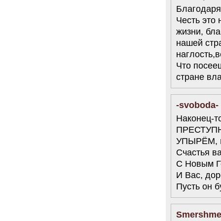
Благодаря
Честь это 
жизни, бла
нашей стр
наглость,в
Что посееш
стране вла
-svoboda-
Наконец-т
ПРЕСТУПН
УПЫРЁМ, м
Счастья в
С Новым Г
И Вас, до
Пусть он 
Smershm