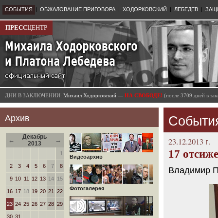
СОБЫТИЯ
|
ОБЖАЛОВАНИЕ ПРИГОВОРА
|
ХОДОРКОВСКИЙ
|
ЛЕБЕДЕВ
|
ЗАЩ
ПРЕСС
ЦЕНТР
ДНИ В ЗАКЛЮЧЕНИИ:
Михаил Ходорковский —
НА СВОБОДЕ!
(после 3709 дней в з
Архив
Событи
Декабрь
←
→
23.12.2013 г.
2013
17 отсиже
1
Видеоархив
2
3
4
5
6
7
8
Владимир П
9
10
11
12
13
14
15
Фотогалерея
16
17
18
19
20
21
22
23
24
25
26
27
28
29
30
31