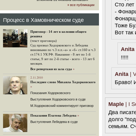
аудиторов на примере недавнего
Сто лет
» все публикации
громкого арбитражного решения по
- Фонар
ЮКОСу. (navalny.com)
30 комментариев
Фонарщик
Процесс в Хамовническом суде
Тоже Бу
15.08.2014
"Инвесторы, подвергшиеся жестоким
Вот так 
Приговор - 14 лет в колонии общего
конфискационным санкциям со
режима
стороны государства, оказались под
(текст приговора)
защитой арбитражного суда"
Суд признал Ходорковского и Лебедева
Anita
Швейцарская газета "Neue Zuercher
виновными по ч.3 п.п.«а» и «б» ст.160 и ч.3
Zeitung" о гаагском судебном
ст.174.1 УК РФ. Наказание - 8 лет по 1-й
!!!!!
решении.
статье, 9 лет по 2-й статье - всего - 13 лет 6
месяцев.
48 комментариев
Все репортажи из зала суда
»
14.08.2014
Anita
| V
Не исключил
2.11.2010
Браво! И
Последнее слово Михаила Ходорковского
Владимир Путин допускает, что Россия может выйти из-
»
под юрисдикции ЕСПЧ.
Показания Ходорковского
88 комментариев
Выступления Ходорковского в суде
14.08.2014
Maple
| I 
М.Ходорковский комментирует приговор
Нарулил
Два писат
Игорь Сечин просит о помощи.
Показания Платона Лебедева
»
Ссылаясь на санкции, глава
долго "под
Выступления Лебедева в суде
«Роснефти» хочет выбить из фонда
семьям. Сч
национального благосостояния 1,5
трлн рублей («Ведомости» и