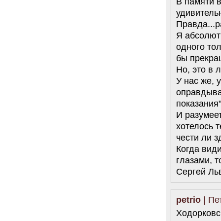
В памяти 
удивитель
Правда...
Я абсолют
одного то
бы прекра
Но, это в
У нас же, 
оправдыват
показания".
И разумеет
хотелось т
чести ли з
Когда вид
глазами, 
Сергей Ль
petrio
| Пе
Ходорковс