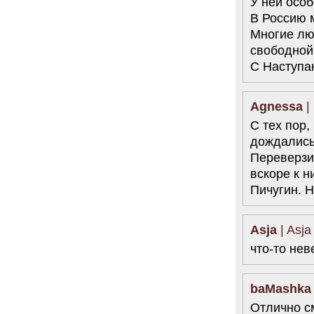
У ней осо
В Россию 
Многие лю
свободной
С Наступа
Agnessa
|
С тех пор
дождались
Переверзи
вскоре к н
Пичугин. Н
Asja
| Asja
что-то нев
baMashka
Отлично смо