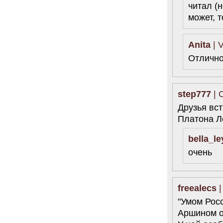
читал (
может, т
Anita
| V
Отлично
step777
| 
Друзья вс
Платона Л
bella_le
очень
freealecs
|
"Умом Рос
Аршином о