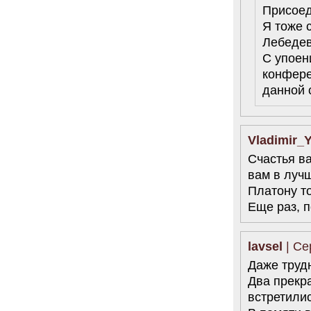
Присоед
Я тоже 
Лебедев
С упоен
конфере
данной 
Vladimir_
Счастья ва
вам в луч
Платону т
Еще раз, п
lavsel
| Се
Даже трудн
Два прекр
встретилис