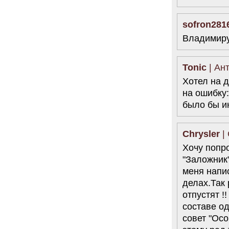
sofron281
Владимиру
Tonic
| Ант
Хотел на 
на ошибку:
было бы ин
Chrysler
| 
Хочу попр
"Заложник"
меня напи
делах.Так 
отпустят !
составе од
совет "Осо