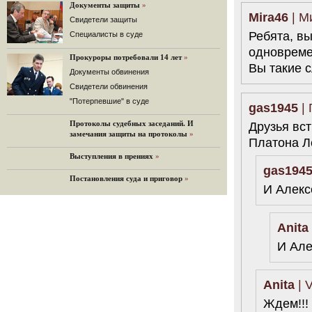
«Дождь»).
Документы защиты
»
Mira46
| М
32 комментария
Cвидетели защиты
Ребята, в
12.08.2014
Cпециалисты в суде
Граждане не хотят платить по счетам ЮКОСа
одновреме
Прокуроры потребовали 14 лет
»
Решение Гаагского суда о компенсации $50 млрд
Вы такие 
поддержали 12%.
Документы обвинения
129 комментариев
Свидетели обвинения
11.08.2014
"Потерпевшие" в суде
gas1945
| 
«Светлая Вам память, Марина Филипповна!»
Протоколы судебных заседаний. И
Друзья вс
Вечер у Ходорковских. Вспоминает Иван Стариков.
замечания защиты на протоколы
»
Платона Л
19 комментариев
Выступления в прениях
»
11.08.2014
gas194
«Удивительно сильная, мощная и
Постановления суда и приговор
»
достойная только преклонения
И Алекс
женщина»
Гости и ведущие «Эха Москвы» чтут
память Марины Филипповны.
Anita
10 комментариев
И Але
6.08.2014
Марина Филипповна Ходорковская:
«Я долго была молодой!»
"Новая" рассказывает о судьбе
Anita
| V
Марины Филипповны и публикует ее
Ждем!!!
максимы.