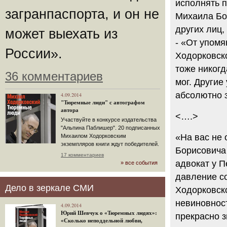
исполнять п
загранпаспорта, и он не
Михаила Бо
других лиц,
может выехать из
- «От упомя
России».
Ходорковско
тоже никогд
36 комментариев
мог. Другие
абсолютно 
4.09.2014
"Тюремные люди" с автографом
автора
<….>
Участвуйте в конкурсе издательства
"Альпина Паблишер". 20 подписанных
«На вас не
Михаилом Ходорковским
экземпляров книги ждут победителей.
Борисовича
17 комментариев
адвокат у П
» все события
давление с
Дело в зеркале СМИ
Ходорковско
невиновнос
4.09.2014
Юрий Шевчук о «Тюремных людях»:
прекрасно з
«Сколько неподдельной любви,