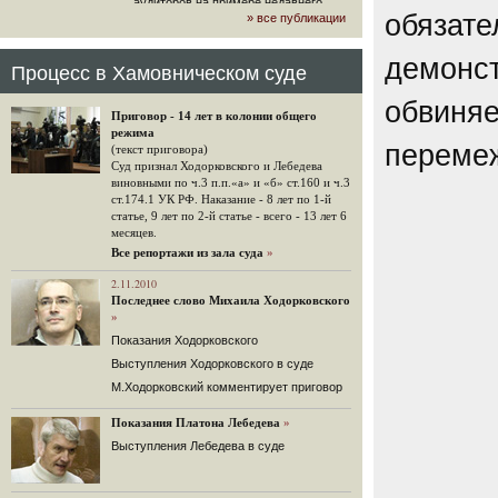
аудиторов на примере недавнего
обязате
» все публикации
громкого арбитражного решения по
ЮКОСу. (navalny.com)
демонст
30 комментариев
Процесс в Хамовническом суде
15.08.2014
обвиняе
"Инвесторы, подвергшиеся жестоким
Приговор - 14 лет в колонии общего
конфискационным санкциям со
режима
стороны государства, оказались под
перемеж
(текст приговора)
защитой арбитражного суда"
Суд признал Ходорковского и Лебедева
Швейцарская газета "Neue Zuercher
виновными по ч.3 п.п.«а» и «б» ст.160 и ч.3
Zeitung" о гаагском судебном
ст.174.1 УК РФ. Наказание - 8 лет по 1-й
решении.
статье, 9 лет по 2-й статье - всего - 13 лет 6
месяцев.
48 комментариев
Все репортажи из зала суда
»
14.08.2014
Не исключил
2.11.2010
Последнее слово Михаила Ходорковского
Владимир Путин допускает, что Россия может выйти из-
»
под юрисдикции ЕСПЧ.
Показания Ходорковского
88 комментариев
Выступления Ходорковского в суде
14.08.2014
М.Ходорковский комментирует приговор
Нарулил
Игорь Сечин просит о помощи.
Показания Платона Лебедева
»
Ссылаясь на санкции, глава
Выступления Лебедева в суде
«Роснефти» хочет выбить из фонда
национального благосостояния 1,5
трлн рублей («Ведомости» и