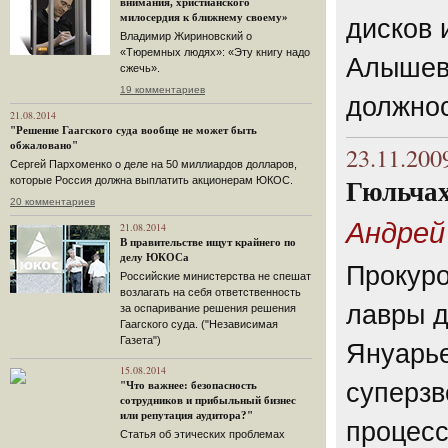
внимания, христианского
милосердия к ближнему своему»
дисков 
Владимир Жириновский о
«Тюремных людях»: «Эту книгу надо
Алышева
сжечь».
19 комментариев
должнос
21.08.2014
"Решение Гаагского суда вообще не может быть
обжаловано"
23.11.200
Сергей Пархоменко о деле на 50 миллиардов долларов,
которые Россия должна выплатить акционерам ЮКОС.
Гюльчах
20 комментариев
Андрей
21.08.2014
В правительстве ищут крайнего по
делу ЮКОСа
Прокуро
Российские министерства не спешат
возлагать на себя ответственность
лавры д
за оспаривание решения решения
Гаагского суда. ("Независимая
Газета")
Януарье
15.08.2014
суперзв
"Что важнее: безопасность
сотрудников и прибыльный бизнес
или репутация аудитора?"
процесс
Статья об этических проблемах