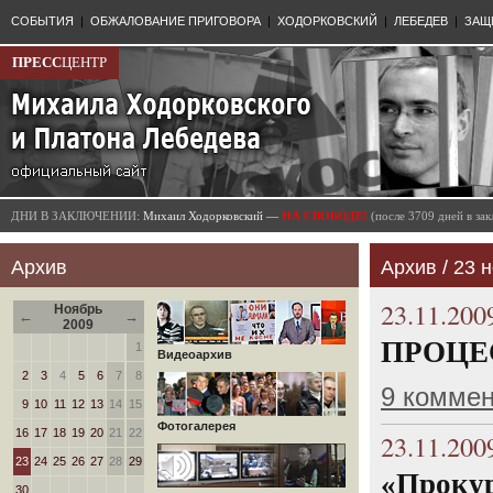
СОБЫТИЯ
|
ОБЖАЛОВАНИЕ ПРИГОВОРА
|
ХОДОРКОВСКИЙ
|
ЛЕБЕДЕВ
|
ЗАЩ
ПРЕСС
ЦЕНТР
ДНИ В ЗАКЛЮЧЕНИИ:
Михаил Ходорковский —
НА СВОБОДЕ!
(после 3709 дней в з
Архив
Архив / 23 н
23.11.200
Ноябрь
←
→
2009
ПРОЦЕСС
1
Видеоархив
2
3
4
5
6
7
8
9 комме
9
10
11
12
13
14
15
Фотогалерея
16
17
18
19
20
21
22
23.11.200
23
24
25
26
27
28
29
«Проку
30