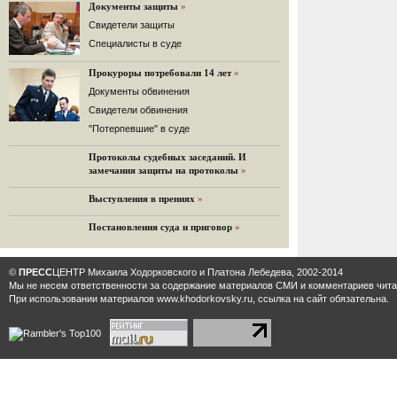
«Дождь»).
Документы защиты
»
32 комментария
Cвидетели защиты
12.08.2014
Cпециалисты в суде
Граждане не хотят платить по счетам ЮКОСа
Прокуроры потребовали 14 лет
»
Решение Гаагского суда о компенсации $50 млрд
поддержали 12%.
Документы обвинения
129 комментариев
Свидетели обвинения
11.08.2014
"Потерпевшие" в суде
«Светлая Вам память, Марина Филипповна!»
Протоколы судебных заседаний. И
Вечер у Ходорковских. Вспоминает Иван Стариков.
замечания защиты на протоколы
»
19 комментариев
Выступления в прениях
»
11.08.2014
«Удивительно сильная, мощная и
Постановления суда и приговор
»
достойная только преклонения
женщина»
Гости и ведущие «Эха Москвы» чтут
©
ПРЕСС
ЦЕНТР Михаила Ходорковского и Платона Лебедева, 2002-2014
память Марины Филипповны.
Мы не несем ответственности за содержание материалов CМИ и комментариев читат
10 комментариев
При использовании материалов www.khodorkovsky.ru, ссылка на сайт обязательна.
6.08.2014
Марина Филипповна Ходорковская:
«Я долго была молодой!»
"Новая" рассказывает о судьбе
Марины Филипповны и публикует ее
максимы.