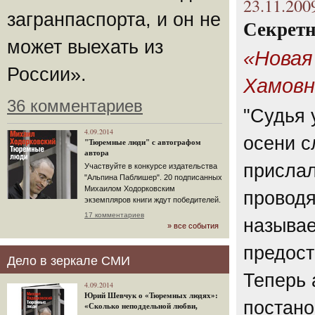
23.11.200
загранпаспорта, и он не
Секрет
может выехать из
«Новая
России».
Хамовн
36 комментариев
"Судья 
4.09.2014
осени 
"Тюремные люди" с автографом
автора
прислал
Участвуйте в конкурсе издательства
"Альпина Паблишер". 20 подписанных
Михаилом Ходорковским
проводя
экземпляров книги ждут победителей.
17 комментариев
называ
» все события
предост
Дело в зеркале СМИ
Теперь 
4.09.2014
Юрий Шевчук о «Тюремных людях»:
постано
«Сколько неподдельной любви,