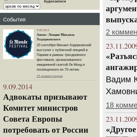
Аудиозаписи
аргумен
выпуска
События
9.09.2014
2 комме
Анонс: Лекция Михаила
Ходорковского
23.11.200
20 сентября Михаил Ходорковский
выступит с публичной лекцией в
«Разъяс
Париже в рамках трехдневного
фестиваля, организованного
ежедневной газетой Ле Монд и
ангажир
посвященного ее 70-летию.
25 комментариев
Вадим К
9.09.2014
Хамовни
Адвокаты призывают
18 комм
Комитет министров
23.11.200
Совета Европы
«Другое
потребовать от России