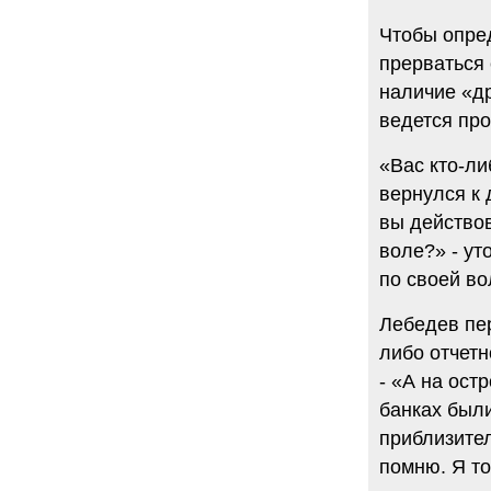
Чтобы опре
прерваться
наличие «др
ведется про
«Вас кто-ли
вернулся к 
вы действов
воле?» - ут
по своей во
Лебедев пе
либо отчетн
- «А на ост
банках были
приблизител
помню. Я то