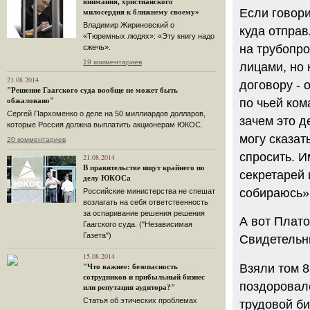
внимания, христианского
Если говори
милосердия к ближнему своему»
Владимир Жириновский о
куда отправ
«Тюремных людях»: «Эту книгу надо
на трубопр
сжечь».
19 комментариев
лицами, но 
21.08.2014
договору - 
"Решение Гаагского суда вообще не может быть
по чьей ком
обжаловано"
Сергей Пархоменко о деле на 50 миллиардов долларов,
зачем это д
которые Россия должна выплатить акционерам ЮКОС.
могу сказат
20 комментариев
спросить. И
21.08.2014
В правительстве ищут крайнего по
секретарей 
делу ЮКОСа
собираюсь»
Российские министерства не спешат
возлагать на себя ответственность
за оспаривание решения решения
А вот Плато
Гаагского суда. ("Независимая
Газета")
Свидетельни
15.08.2014
Взяли том 8
"Что важнее: безопасность
сотрудников и прибыльный бизнес
поздоровал
или репутация аудитора?"
Статья об этических проблемах
трудовой би