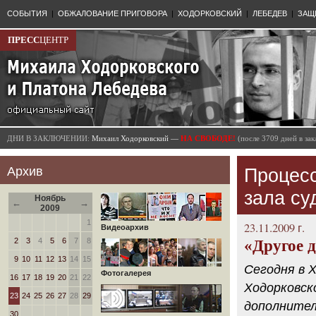
СОБЫТИЯ
|
ОБЖАЛОВАНИЕ ПРИГОВОРА
|
ХОДОРКОВСКИЙ
|
ЛЕБЕДЕВ
|
ЗАЩ
ПРЕСС
ЦЕНТР
ДНИ В ЗАКЛЮЧЕНИИ:
Михаил Ходорковский —
НА СВОБОДЕ!
(после 3709 дней в з
Архив
Процесс
зала су
Ноябрь
←
→
2009
1
23.11.2009 г.
Видеоархив
2
3
4
5
6
7
8
«Другое 
9
10
11
12
13
14
15
Сегодня в 
Фотогалерея
16
17
18
19
20
21
22
Ходорковск
23
24
25
26
27
28
29
дополнител
30