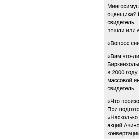
Мингосимуще
оценщика? В
свидетель. 
пошли или 
«Вопрос сни
«Вам что-л
Биркенхольц
в 2000 году
массовой и
свидетель.
«Что произо
При подгото
«Насколько
акций Ачинс
конвертации