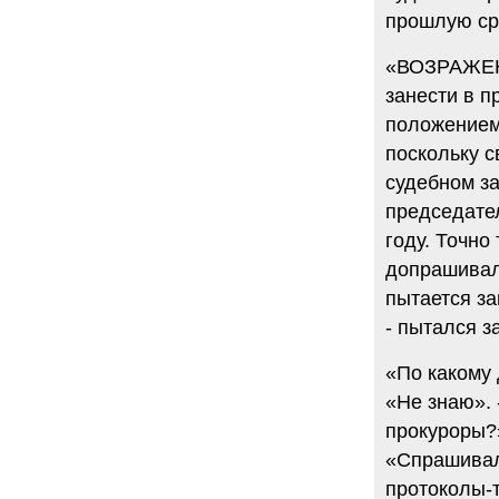
прошлую ср
«ВОЗРАЖЕНИ
занести в 
положением,
поскольку с
судебном за
председател
году. Точно
допрашивал
пытается за
- пытался з
«По какому 
«Не знаю». 
прокуроры?»
«Спрашивали
протоколы-т