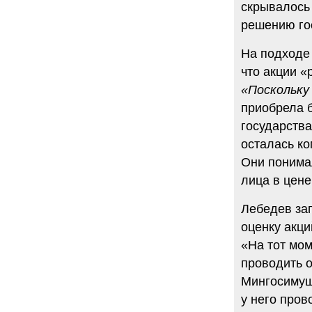
скрывалось
решению гос
На подходе 
что акции «
«Поскольку
приобрела б
государства
осталась к
Они понимал
лица в цене
Лебедев заг
оценку акци
«На тот мо
проводить о
Мингосимущ
у него пров