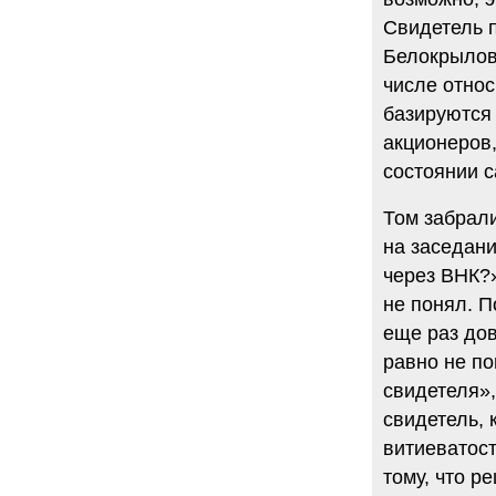
Свидетель 
Белокрылова
числе относ
базируются 
акционеров,
состоянии 
Том забрал
на заседан
через ВНК?»
не понял. 
еще раз дов
равно не по
свидетеля»,
свидетель, 
витиеватост
тому, что р