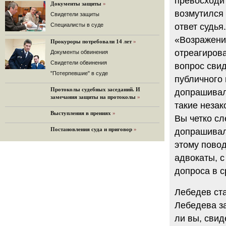
превосходит
«Дождь»).
Документы защиты
»
возмутился 
32 комментария
Cвидетели защиты
12.08.2014
Cпециалисты в суде
ответ судь
Граждане не хотят платить по счетам ЮКОСа
«Возражения
Прокуроры потребовали 14 лет
»
Решение Гаагского суда о компенсации $50 млрд
поддержали 12%.
отреагиров
Документы обвинения
129 комментариев
Свидетели обвинения
вопрос свид
11.08.2014
"Потерпевшие" в суде
публичного 
«Светлая Вам память, Марина Филипповна!»
Протоколы судебных заседаний. И
допрашивали
Вечер у Ходорковских. Вспоминает Иван Стариков.
замечания защиты на протоколы
»
19 комментариев
такие незак
Выступления в прениях
»
11.08.2014
Вы четко сл
«Удивительно сильная, мощная и
Постановления суда и приговор
»
достойная только преклонения
допрашивала
женщина»
этому повод
Гости и ведущие «Эха Москвы» чтут
память Марины Филипповны.
адвокаты, с
10 комментариев
допроса в с
6.08.2014
Марина Филипповна Ходорковская:
Лебедев ст
«Я долго была молодой!»
Лебедева за
"Новая" рассказывает о судьбе
Марины Филипповны и публикует ее
ли вы, свид
максимы.