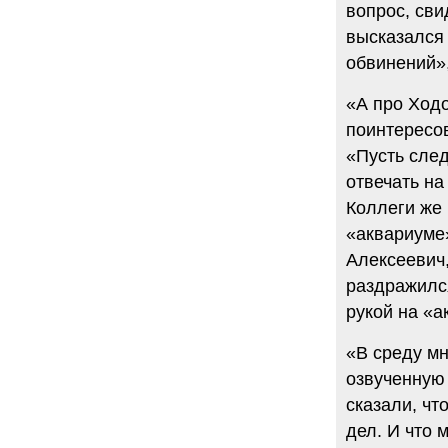
вопрос, сви
34 комментария
высказался 
6.08.2014
"Марина Ходорковская была
обвинений»,
идеальной матерью"
Дмитрий Быков о том, что Марина
Филипповна умела давать своей
«А про Ходо
семье ощущение правды.
поинтересов
12 комментариев
«Пусть след
5.08.2014
Она побыла с ним, свободным, немного. Несправедливо
отвечать на
немного
Коллеги же 
Марину Филипповну вспоминает журналист Вера
Челищева.
«аквариуме»
19 комментариев
Алексеевич,
4.08.2014
раздражился
"Основной вывод третейского суда: главной целью России
было не собрать налоги, а обанкротить ЮКОС и
рукой на «а
завладеть его активами"
"Ведомости" о деталях громкого судебного решения.
«В среду мн
15 комментариев
озвученную
сказали, чт
дел. И что 