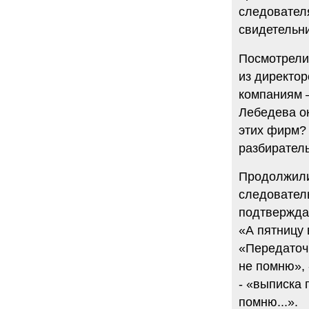
следователя
свидетельни
Посмотрели
из директор
компаниям —
Лебедева ок
этих фирм? 
разбиратель
Продолжили
следовател
подтвержда
«А пятницу 
«Передаточн
не помню», 
- «выписка 
помню...».