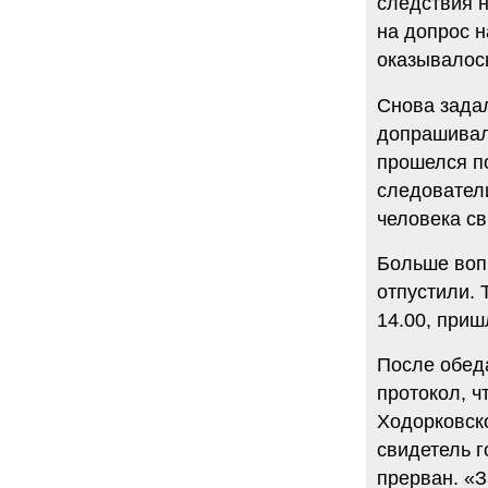
следствия н
на допрос н
оказывалос
Снова зада
допрашивал
прошелся п
следователи
человека св
Больше вопр
отпустили. 
14.00, при
После обед
протокол, ч
Ходорковско
свидетель г
прерван. «З