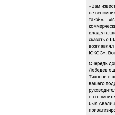
«Вам извес
не вспомнил
такой». - «
коммерчески
владел акц
сказать о Ш
возглавлял
ЮКОС». Воп
Очередь до
Лебедев ещ
Тихонов еще
вашего подр
руководите
его помнит
был Авалиш
приватизир