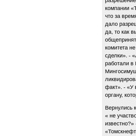
разрешение
компании «Т
что за врем
дало разре
да, то как 
общепринят
комитета не
сделки». - 
работали в 
Мингосимущ
ликвидирова
факт». - «У
органу, кот
Вернулись к
« не участв
известно?» 
«Томскнефт