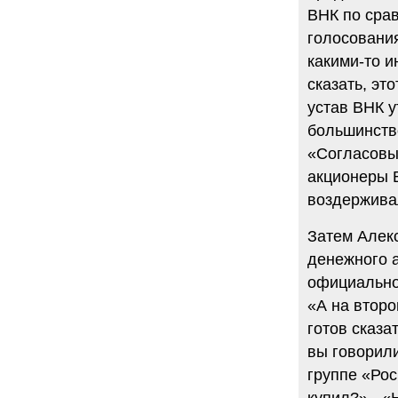
ВНК по сра
голосовани
какими-то и
сказать, эт
устав ВНК 
большинств
«Согласовы
акционеры 
воздержива
Затем Алекс
денежного а
официально
«А на втор
готов сказа
вы говорили
группе «Ро