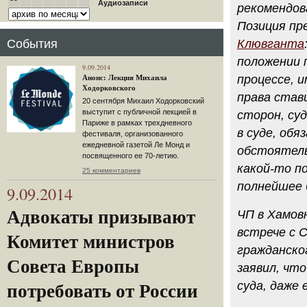
Аудиозаписи
рекомендов
Позиция пр
События
Клювганта
положении 
9.09.2014
процессе, и
Анонс: Лекция Михаила
Ходорковского
права став
20 сентября Михаил Ходорковский
выступит с публичной лекцией в
сторон, су
Париже в рамках трехдневного
в суде, обя
фестиваля, организованного
ежедневной газетой Ле Монд и
обстоятель
посвященного ее 70-летию.
какой-то по
25 комментариев
полнейшее 
9.09.2014
Адвокаты призывают
ЧП в Хамовн
встрече с 
Комитет министров
гражданско
Совета Европы
заявил, чт
суда, даже
потребовать от России