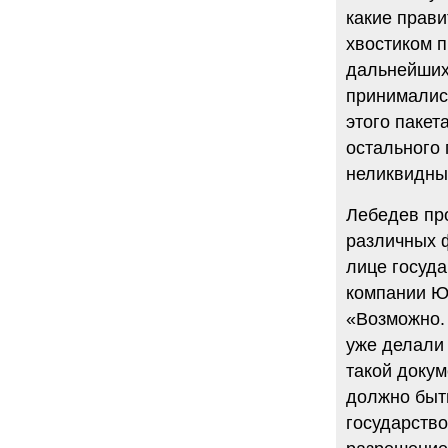
какие прав
хвостиком п
дальнейших
принимались
этого пакет
остального 
неликвидны
Лебедев пр
различных ф
лице госуд
компании Ю
«Возможно. 
уже делали 
такой докум
должно быть
государство