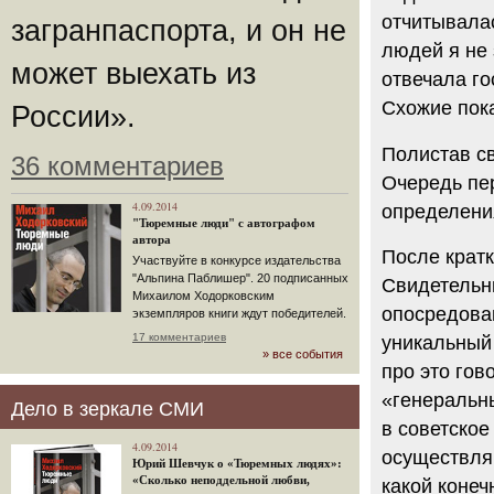
отчитывалас
загранпаспорта, и он не
людей я не 
может выехать из
отвечала г
Схожие пок
России».
Полистав св
36 комментариев
Очередь пе
4.09.2014
определени
"Тюремные люди" с автографом
автора
После крат
Участвуйте в конкурсе издательства
"Альпина Паблишер". 20 подписанных
Свидетельн
Михаилом Ходорковским
опосредован
экземпляров книги ждут победителей.
17 комментариев
уникальный
» все события
про это гов
«генеральны
Дело в зеркале СМИ
в советско
4.09.2014
осуществляю
Юрий Шевчук о «Тюремных людях»:
«Сколько неподдельной любви,
какой конеч