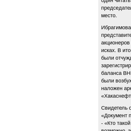
один читать
председате
место.
Ибрагимова 
представит
акционеров
исках. В ит
были отчуж
зарегистрир
баланса ВНК
были возбу
наложен аре
«Хакаснефт
Свидетель с
«Документ п
- «Кто тако
возможно, э