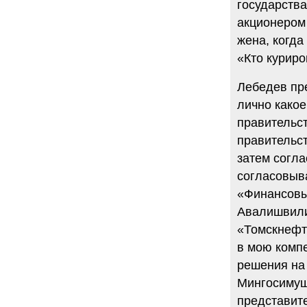
государства
акционером 
жена, когда
«Кто курир
Лебедев пр
лично како
правительс
правительст
затем согла
согласовыва
«Финансовы
Авалишвили
«Томскнефт
в мою комп
решения на
Мингосимуще
представите