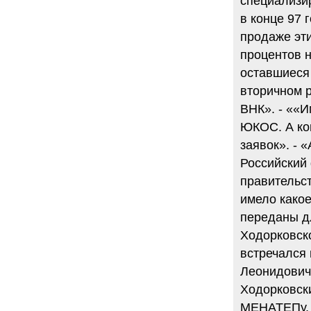
специализи
в конце 97 
продаже эти
процентов 
оставшиеся 
вторичном р
ВНК». - ««
ЮКОС. А кон
заявок». - 
Российский
правительс
имело какое
переданы д
Ходорковско
встречался 
Леонидовича
Ходорковски
МЕНАТЕПу, 