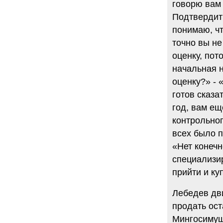
говорю вам 
Подтвердить
понимаю, чт
точно вы н
оценку, пот
начальная н
оценку?» - 
готов сказа
год, вам ещ
контрольног
всех было п
«Нет конечн
специализи
прийти и ку
Лебедев дв
продать ост
Мингосимуще