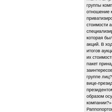
группы комп
отношение к
приватизиро
стоимости а
специализи
которая бы
акций. В хо
итогов аукц
их стоимост
пакет прина
заинтересов
группе лиц
вице-прези
президентом
образом ос
компании?»
Раппопортом