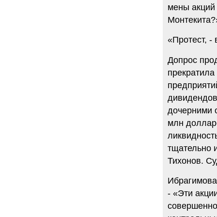
мены акций
Монтекита?
«Протест, -
Допрос про
прекратила
предприятий
дивидендов
дочерними 
млн долларо
ликвидность
тщательно 
Тихонов. Су
Ибрагимова
- «Эти акци
совершенно