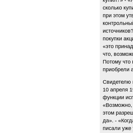
купил?» - «
сколько куп
при этом у
контрольный
источников?
покупки акц
«это принад
что, возмож
Потому что 
приобрели а
Свидетелю 
10 апреля 
функции исп
«Возможно, 
этом разреш
да». - «Ког
писали уже 