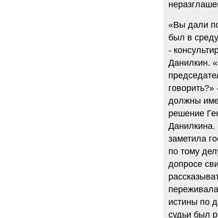
неразглашен
«Вы дали по
был в среду
- консульти
Данилкин. «
председател
говорить?» 
должны имет
решение Ге
Данилкина. 
заметила го
по тому дел
допросе сви
рассказыват
переживала
истины по 
судьи был р