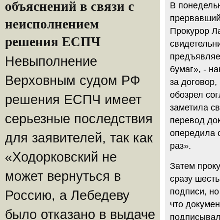
объяснений в связи с
В понедель
прервавшийс
неисполнением
Прокурор Ла
решения ЕСПЧ
свидетельн
предъявляе
Невыполнение
бумаг», - н
Верховным судом РФ
за договор,
обозрел сог
решения ЕСПЧ имеет
заметила с
серьезные последствия
перевод док
опередила с
для заявителей, так как
раз».
«Ходорковский не
Затем прок
может вернуться в
сразу шест
подписи, но
Россию, а Лебедеву
что докумен
было отказано в выдаче
подписывал