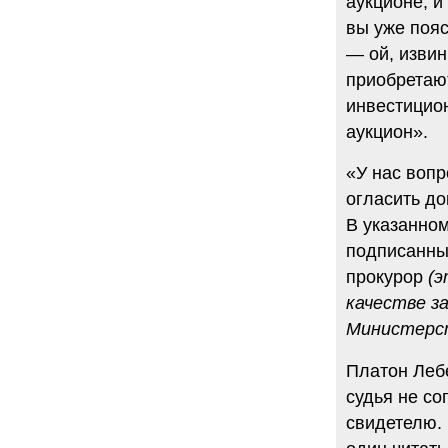
аукционе, и
вы уже пояс
— ой, извин
приобретаю
инвестицио
аукцион».
«У нас вопр
огласить до
В указанном
подписанны
прокурор
(э
качестве з
Министерс
Платон Лебе
судья не со
свидетелю. 