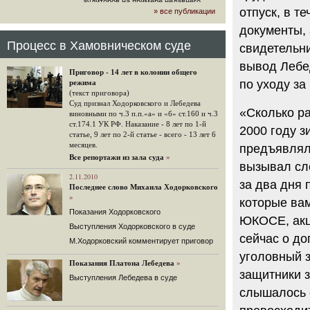
аудиторов на примере недавнего
отпуск, в т
» все публикации
громкого арбитражного решения по
ЮКОСу. (navalny.com)
документы, 
30 комментариев
Процесс в Хамовническом суде
свидетельни
15.08.2014
вывод Лебед
"Инвесторы, подвергшиеся жестоким
Приговор - 14 лет в колонии общего
конфискационным санкциям со
по уходу за
режима
стороны государства, оказались под
(текст приговора)
защитой арбитражного суда"
Суд признал Ходорковского и Лебедева
«Сколько ра
Швейцарская газета "Neue Zuercher
виновными по ч.3 п.п.«а» и «б» ст.160 и ч.3
Zeitung" о гаагском судебном
ст.174.1 УК РФ. Наказание - 8 лет по 1-й
2000 году 
решении.
статье, 9 лет по 2-й статье - всего - 13 лет 6
месяцев.
предъявлял
48 комментариев
Все репортажи из зала суда
»
вызывал сле
14.08.2014
Не исключил
2.11.2010
за два дня 
Последнее слово Михаила Ходорковского
Владимир Путин допускает, что Россия может выйти из-
»
под юрисдикции ЕСПЧ.
которые ва
Показания Ходорковского
88 комментариев
ЮКОСЕ, акци
Выступления Ходорковского в суде
14.08.2014
сейчас о до
М.Ходорковский комментирует приговор
Нарулил
уголовный з
Игорь Сечин просит о помощи.
Показания Платона Лебедева
»
Ссылаясь на санкции, глава
защитники з
Выступления Лебедева в суде
«Роснефти» хочет выбить из фонда
национального благосостояния 1,5
слышалось 
трлн рублей («Ведомости» и