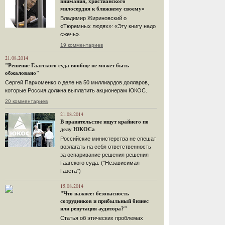
внимания, христианского
милосердия к ближнему своему»
Владимир Жириновский о
«Тюремных людях»: «Эту книгу надо
сжечь».
19 комментариев
21.08.2014
"Решение Гаагского суда вообще не может быть
обжаловано"
Сергей Пархоменко о деле на 50 миллиардов долларов,
которые Россия должна выплатить акционерам ЮКОС.
20 комментариев
21.08.2014
В правительстве ищут крайнего по
делу ЮКОСа
Российские министерства не спешат
возлагать на себя ответственность
за оспаривание решения решения
Гаагского суда. ("Независимая
Газета")
15.08.2014
"Что важнее: безопасность
сотрудников и прибыльный бизнес
или репутация аудитора?"
Статья об этических проблемах