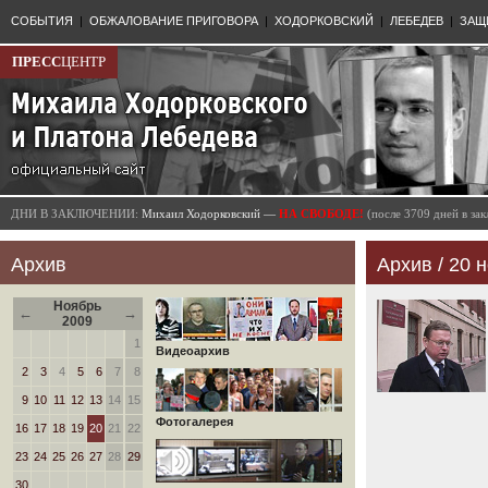
СОБЫТИЯ
|
ОБЖАЛОВАНИЕ ПРИГОВОРА
|
ХОДОРКОВСКИЙ
|
ЛЕБЕДЕВ
|
ЗАЩ
ПРЕСС
ЦЕНТР
ДНИ В ЗАКЛЮЧЕНИИ:
Михаил Ходорковский —
НА СВОБОДЕ!
(после 3709 дней в з
Архив
Архив / 20 н
Ноябрь
←
→
2009
1
Видеоархив
2
3
4
5
6
7
8
9
10
11
12
13
14
15
Фотогалерея
16
17
18
19
20
21
22
23
24
25
26
27
28
29
30