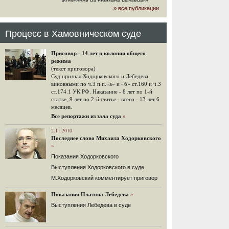
аудиторов на примере недавнего
» все публикации
громкого арбитражного решения по
ЮКОСу. (navalny.com)
30 комментариев
Процесс в Хамовническом суде
15.08.2014
"Инвесторы, подвергшиеся жестоким
Приговор - 14 лет в колонии общего
конфискационным санкциям со
режима
стороны государства, оказались под
(текст приговора)
защитой арбитражного суда"
Суд признал Ходорковского и Лебедева
Швейцарская газета "Neue Zuercher
виновными по ч.3 п.п.«а» и «б» ст.160 и ч.3
Zeitung" о гаагском судебном
ст.174.1 УК РФ. Наказание - 8 лет по 1-й
решении.
статье, 9 лет по 2-й статье - всего - 13 лет 6
месяцев.
48 комментариев
Все репортажи из зала суда
»
14.08.2014
Не исключил
2.11.2010
Последнее слово Михаила Ходорковского
Владимир Путин допускает, что Россия может выйти из-
»
под юрисдикции ЕСПЧ.
Показания Ходорковского
88 комментариев
Выступления Ходорковского в суде
14.08.2014
М.Ходорковский комментирует приговор
Нарулил
Игорь Сечин просит о помощи.
Показания Платона Лебедева
»
Ссылаясь на санкции, глава
Выступления Лебедева в суде
«Роснефти» хочет выбить из фонда
национального благосостояния 1,5
трлн рублей («Ведомости» и