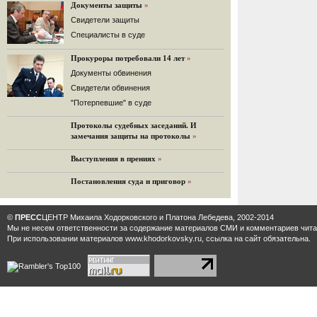
«Дождь»).
Документы защиты
»
32 комментария
Cвидетели защиты
12.08.2014
Cпециалисты в суде
Граждане не хотят платить по счетам ЮКОСа
Прокуроры потребовали 14 лет
»
Решение Гаагского суда о компенсации $50 млрд
поддержали 12%.
Документы обвинения
129 комментариев
Свидетели обвинения
11.08.2014
"Потерпевшие" в суде
«Светлая Вам память, Марина Филипповна!»
Протоколы судебных заседаний. И
Вечер у Ходорковских. Вспоминает Иван Стариков.
замечания защиты на протоколы
»
19 комментариев
Выступления в прениях
»
11.08.2014
«Удивительно сильная, мощная и
Постановления суда и приговор
»
достойная только преклонения
женщина»
Гости и ведущие «Эха Москвы» чтут
©
ПРЕСС
ЦЕНТР Михаила Ходорковского и Платона Лебедева, 2002-2014
память Марины Филипповны.
Мы не несем ответственности за содержание материалов CМИ и комментариев читат
10 комментариев
При использовании материалов www.khodorkovsky.ru, ссылка на сайт обязательна.
6.08.2014
Марина Филипповна Ходорковская:
«Я долго была молодой!»
"Новая" рассказывает о судьбе
Марины Филипповны и публикует ее
максимы.