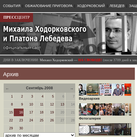
СОБЫТИЯ
|
ОБЖАЛОВАНИЕ ПРИГОВОРА
|
ХОДОРКОВСКИЙ
|
ЛЕБЕДЕВ
|
ЗАЩ
ПРЕСС
ЦЕНТР
ДНИ В ЗАКЛЮЧЕНИИ:
Михаил Ходорковский —
НА СВОБОДЕ!
(после 3709 дней в з
Архив
←
→
Сентябрь 2008
1
2
3
4
5
6
7
Видеоархив
8
9
10
11
12
13
14
15
16
17
18
19
20
21
Фотогалерея
22
23
24
25
26
27
28
29
30