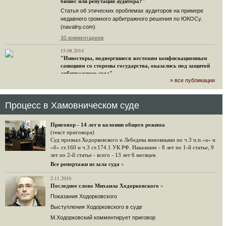
бизнес или репутация аудитора?"
Статья об этических проблемах аудиторов на примере
недавнего громкого арбитражного решения по ЮКОСу.
(navalny.com)
30 комментариев
15.08.2014
"Инвесторы, подвергшиеся жестоким конфискационным
санкциям со стороны государства, оказались под защитой
арбитражного суда"
» все публикации
Швейцарская газета "Neue Zuercher Zeitung" о гаагском
судебном решении.
48 комментариев
Процесс в Хамовническом суде
14.08.2014
Не исключил
Приговор - 14 лет в колонии общего режима
Владимир Путин допускает, что Россия может выйти из-под юрисдикции ЕСПЧ.
(текст приговора)
Суд признал Ходорковского и Лебедева виновными по ч.3 п.п.«а» и
88 комментариев
«б» ст.160 и ч.3 ст.174.1 УК РФ. Наказание - 8 лет по 1-й статье, 9
лет по 2-й статье - всего - 13 лет 6 месяцев.
14.08.2014
Нарулил
Все репортажи из зала суда
»
Игорь Сечин просит о помощи. Ссылаясь на санкции,
2.11.2010
глава «Роснефти» хочет выбить из фонда национального
Последнее слово Михаила Ходорковского
»
благосостояния 1,5 трлн рублей («Ведомости» и «Дождь»).
Показания Ходорковского
32 комментария
Выступления Ходорковского в суде
12.08.2014
М.Ходорковский комментирует приговор
Граждане не хотят платить по счетам ЮКОСа