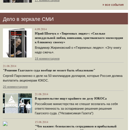
17 комментариев
» все события
Дело в зеркале СМИ
4.09.2014
Юрий Шевчук о «Тюремных людях»: «Сколько
неподдельной любви, внимания, христианского милосердия
к ближнему своему»
Владимир Жириновский о «Тюремных людях»: «Эту книгу
надо сжечь».
19 комментариев
21.08.2014
"Решение Гаагского суда вообще не может быть обжаловано"
Сергей Пархоменко о деле на 50 миллиардов долларов, которые Россия должна
выплатить акционерам ЮКОС.
20 комментариев
21.08.2014
В правительстве ищут крайнего по делу ЮКОСа
Российские министерства не спешат возлагать на себя
ответственность за оспаривание решения решения
Гаагского суда. ("Независимая Газета")
15.08.2014
"Что важнее: безопасность сотрудников и прибыльный