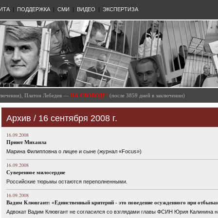
ИТА
|
ПОДДЕРЖКА
|
СМИ
|
ВИДЕО
|
ЭКСПЕРТИЗА
аключении), Платон Лебедев —
НА СВОБОДЕ!
(после 3859 дней в заключении)
Архив / 16 сентября 2008 г.
16.09.2008
Приют Михаила
Марина Филипповна о лицее и сыне (журнал «Focus»)
16.09.2008
Суверенное милосердие
Российские тюрьмы остаются переполненными.
16.09.2008
Вадим Клювгант: «Единственный критерий - это поведение осужденного при отбыва
Адвокат Вадим Клювгант не согласился со взглядами главы ФСИН Юрия Калинина н