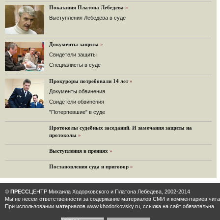
Решение Гаагского суда о компенсации $50 млрд поддержали 12%.
Показания Платона Лебедева
»
129 комментариев
Выступления Лебедева в суде
11.08.2014
«Светлая Вам память, Марина Филипповна!»
Вечер у Ходорковских. Вспоминает Иван Стариков.
Документы защиты
»
19 комментариев
Cвидетели защиты
Cпециалисты в суде
11.08.2014
«Удивительно сильная, мощная и достойная только
Прокуроры потребовали 14 лет
преклонения женщина»
»
Гости и ведущие «Эха Москвы» чтут память Марины
Документы обвинения
Филипповны.
Свидетели обвинения
10 комментариев
"Потерпевшие" в суде
6.08.2014
Протоколы судебных заседаний. И замечания защиты на
Марина Филипповна Ходорковская: «Я долго была
протоколы
»
молодой!»
"Новая" рассказывает о судьбе Марины Филипповны и
Выступления в прениях
»
публикует ее максимы.
34 комментария
Постановления суда и приговор
»
6.08.2014
"Марина Ходорковская была идеальной матерью"
©
ПРЕСС
ЦЕНТР Михаила Ходорковского и Платона Лебедева, 2002-2014
Дмитрий Быков о том, что Марина Филипповна умела
Мы не несем ответственности за содержание материалов CМИ и комментариев читат
давать своей семье ощущение правды.
При использовании материалов www.khodorkovsky.ru, ссылка на сайт обязательна.
12 комментариев