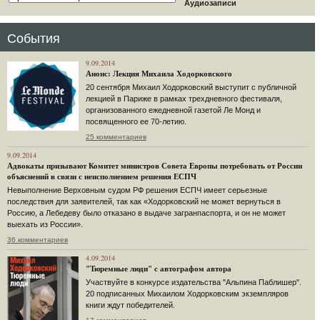
Аудиозаписи
События
9.09.2014
Анонс: Лекция Михаила Ходорковского
20 сентября Михаил Ходорковский выступит с публичной
лекцией в Париже в рамках трехдневного фестиваля,
организованного ежедневной газетой Ле Монд и
посвященного ее 70-летию.
25 комментариев
9.09.2014
Адвокаты призывают Комитет министров Совета Европы потребовать от России
объяснений в связи с неисполнением решения ЕСПЧ
Невыполнение Верховным судом РФ решения ЕСПЧ имеет серьезные
последствия для заявителей, так как «Ходорковский не может вернуться в
Россию, а Лебедеву было отказано в выдаче загранпаспорта, и он не может
выехать из России».
36 комментариев
4.09.2014
"Тюремные люди" с автографом автора
Участвуйте в конкурсе издательства "Альпина Паблишер".
20 подписанных Михаилом Ходорковским экземпляров
книги ждут победителей.