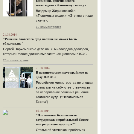
внимания, христианского
милосердия к ближнему своему»
Владимир Жириновский о
«Тюремных людях»: «Эту книгу надо
сжечь».
19 комментариев
21.08.2014
"Решение Гаагского суда вообще не может быть
обжаловано"
Сергей Пархоменко о деле на 50 миллиардов долларов,
которые Россия должна выплатить акционерам ЮКОС.
20 комментариев
21.08.2014
В правительстве ищут крайнего по
делу ЮКОСа
Российские министерства не спешат
возлагать на себя ответственность
за оспаривание решения решения
Гаагского суда. ("Независимая
Газета")
15.08.2014
"Что важнее: безопасность
сотрудников и прибыльный бизнес
или репутация аудитора?"
Статья об этических проблемах