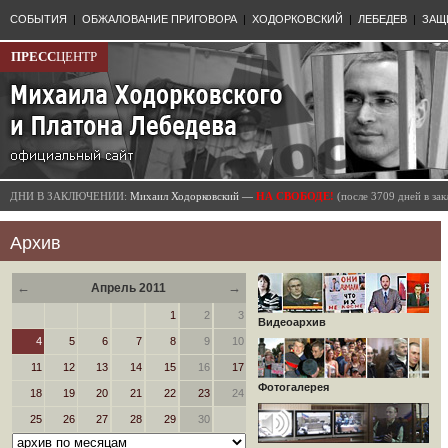
СОБЫТИЯ
|
ОБЖАЛОВАНИЕ ПРИГОВОРА
|
ХОДОРКОВСКИЙ
|
ЛЕБЕДЕВ
|
ЗАЩ
ПРЕСС
ЦЕНТР
ДНИ В ЗАКЛЮЧЕНИИ:
Михаил Ходорковский —
НА СВОБОДЕ!
(после 3709 дней в з
Архив
←
→
Апрель 2011
1
2
3
Видеоархив
4
5
6
7
8
9
10
11
12
13
14
15
16
17
Фотогалерея
18
19
20
21
22
23
24
25
26
27
28
29
30