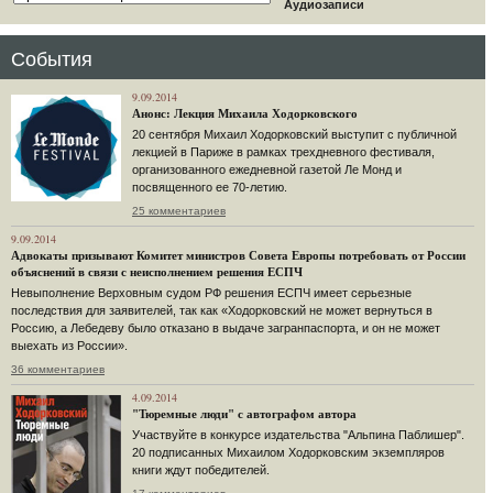
Аудиозаписи
События
9.09.2014
Анонс: Лекция Михаила Ходорковского
20 сентября Михаил Ходорковский выступит с публичной
лекцией в Париже в рамках трехдневного фестиваля,
организованного ежедневной газетой Ле Монд и
посвященного ее 70-летию.
25 комментариев
9.09.2014
Адвокаты призывают Комитет министров Совета Европы потребовать от России
объяснений в связи с неисполнением решения ЕСПЧ
Невыполнение Верховным судом РФ решения ЕСПЧ имеет серьезные
последствия для заявителей, так как «Ходорковский не может вернуться в
Россию, а Лебедеву было отказано в выдаче загранпаспорта, и он не может
выехать из России».
36 комментариев
4.09.2014
"Тюремные люди" с автографом автора
Участвуйте в конкурсе издательства "Альпина Паблишер".
20 подписанных Михаилом Ходорковским экземпляров
книги ждут победителей.