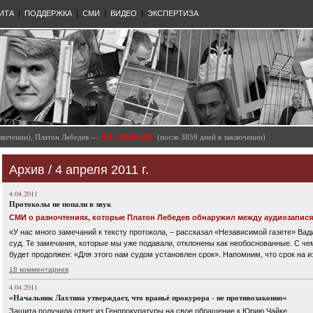
ИТА
|
ПОДДЕРЖКА
|
СМИ
|
ВИДЕО
|
ЭКСПЕРТИЗА
аключении), Платон Лебедев —
НА СВОБОДЕ!
(после 3859 дней в заключении)
Архив / 4 апреля 2011 г.
4.04.2011
Протоколы не попали в звук
СМИ о разночтениях, которые Платон Лебедев обнаружил между аудиозапися
«У нас много замечаний к тексту протокола, – рассказал «Независимой газете» Вад
суд. Те замечания, которые мы уже подавали, отклонены как необоснованные. С че
будет продолжен: «Для этого нам судом установлен срок». Напомним, что срок на 
18 комментариев
4.04.2011
«Начальник Лахтина утверждает, что враньё прокурора - не противозаконно»
Защита получила ответ из Генпрокуратуры на свое обращение к Юрию Чайке.