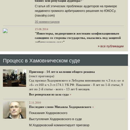
бизнес или репутация аудитора?"
Статья об этических проблемах аудиторов на примере
недавнего громкого арбитражного решения по ЮКОСу.
(navalny.com)
30 комментариев
15.08.2014
"Инвесторы, подвергшиеся жестоким конфискационным
санкциям со стороны государства, оказались под защитой
арбитражного суда"
» все публикации
Швейцарская газета "Neue Zuercher Zeitung" о гаагском
судебном решении.
48 комментариев
Процесс в Хамовническом суде
14.08.2014
Не исключил
Приговор - 14 лет в колонии общего режима
Владимир Путин допускает, что Россия может выйти из-под юрисдикции ЕСПЧ.
(текст приговора)
Суд признал Ходорковского и Лебедева виновными по ч.3 п.п.«а» и
88 комментариев
«б» ст.160 и ч.3 ст.174.1 УК РФ. Наказание - 8 лет по 1-й статье, 9
лет по 2-й статье - всего - 13 лет 6 месяцев.
14.08.2014
Нарулил
Все репортажи из зала суда
»
Игорь Сечин просит о помощи. Ссылаясь на санкции,
2.11.2010
глава «Роснефти» хочет выбить из фонда национального
Последнее слово Михаила Ходорковского
»
благосостояния 1,5 трлн рублей («Ведомости» и «Дождь»).
Показания Ходорковского
32 комментария
Выступления Ходорковского в суде
12.08.2014
М.Ходорковский комментирует приговор
Граждане не хотят платить по счетам ЮКОСа