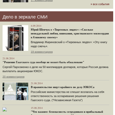
17 комментариев
» все события
Дело в зеркале СМИ
4.09.2014
Юрий Шевчук о «Тюремных людях»: «Сколько
неподдельной любви, внимания, христианского милосердия
к ближнему своему»
Владимир Жириновский о «Тюремных людях»: «Эту книгу
надо сжечь».
19 комментариев
21.08.2014
"Решение Гаагского суда вообще не может быть обжаловано"
Сергей Пархоменко о деле на 50 миллиардов долларов, которые Россия должна
выплатить акционерам ЮКОС.
20 комментариев
21.08.2014
В правительстве ищут крайнего по делу ЮКОСа
Российские министерства не спешат возлагать на себя
ответственность за оспаривание решения решения
Гаагского суда. ("Независимая Газета")
15.08.2014
"Что важнее: безопасность сотрудников и прибыльный