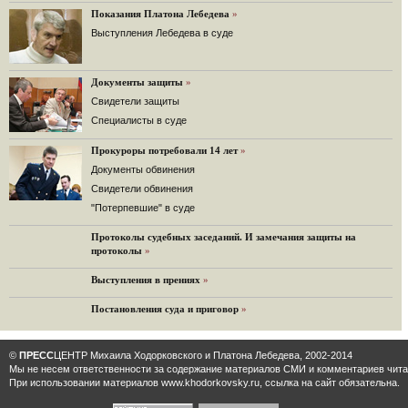
Решение Гаагского суда о компенсации $50 млрд поддержали 12%.
Показания Платона Лебедева
»
129 комментариев
Выступления Лебедева в суде
11.08.2014
«Светлая Вам память, Марина Филипповна!»
Вечер у Ходорковских. Вспоминает Иван Стариков.
Документы защиты
»
19 комментариев
Cвидетели защиты
Cпециалисты в суде
11.08.2014
«Удивительно сильная, мощная и достойная только
Прокуроры потребовали 14 лет
преклонения женщина»
»
Гости и ведущие «Эха Москвы» чтут память Марины
Документы обвинения
Филипповны.
Свидетели обвинения
10 комментариев
"Потерпевшие" в суде
6.08.2014
Протоколы судебных заседаний. И замечания защиты на
Марина Филипповна Ходорковская: «Я долго была
протоколы
»
молодой!»
"Новая" рассказывает о судьбе Марины Филипповны и
Выступления в прениях
»
публикует ее максимы.
34 комментария
Постановления суда и приговор
»
6.08.2014
"Марина Ходорковская была идеальной матерью"
©
ПРЕСС
ЦЕНТР Михаила Ходорковского и Платона Лебедева, 2002-2014
Дмитрий Быков о том, что Марина Филипповна умела
Мы не несем ответственности за содержание материалов CМИ и комментариев читат
давать своей семье ощущение правды.
При использовании материалов www.khodorkovsky.ru, ссылка на сайт обязательна.
12 комментариев