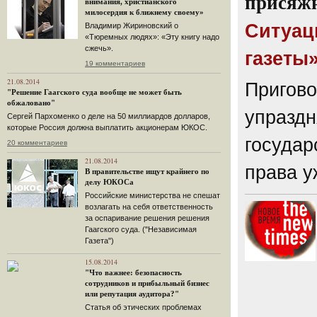
присяжн
внимания, христианского
милосердия к ближнему своему»
Ситуац
Владимир Жириновский о
«Тюремных людях»: «Эту книгу надо
сжечь».
газеты
19 комментариев
21.08.2014
Пригово
"Решение Гаагского суда вообще не может быть
обжаловано"
упраздн
Сергей Пархоменко о деле на 50 миллиардов долларов,
которые Россия должна выплатить акционерам ЮКОС.
государ
20 комментариев
21.08.2014
права у
В правительстве ищут крайнего по
делу ЮКОСа
Российские министерства не спешат
возлагать на себя ответственность
за оспаривание решения решения
Гаагского суда. ("Независимая
Газета")
15.08.2014
"Что важнее: безопасность
сотрудников и прибыльный бизнес
или репутация аудитора?"
Статья об этических проблемах