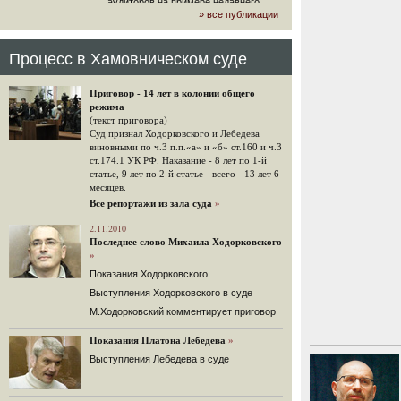
аудиторов на примере недавнего
» все публикации
громкого арбитражного решения по
ЮКОСу. (navalny.com)
30 комментариев
Процесс в Хамовническом суде
15.08.2014
"Инвесторы, подвергшиеся жестоким
Приговор - 14 лет в колонии общего
конфискационным санкциям со
режима
стороны государства, оказались под
(текст приговора)
защитой арбитражного суда"
Суд признал Ходорковского и Лебедева
Швейцарская газета "Neue Zuercher
виновными по ч.3 п.п.«а» и «б» ст.160 и ч.3
Zeitung" о гаагском судебном
ст.174.1 УК РФ. Наказание - 8 лет по 1-й
решении.
статье, 9 лет по 2-й статье - всего - 13 лет 6
месяцев.
48 комментариев
Все репортажи из зала суда
»
14.08.2014
Не исключил
2.11.2010
Последнее слово Михаила Ходорковского
Владимир Путин допускает, что Россия может выйти из-
»
под юрисдикции ЕСПЧ.
Показания Ходорковского
88 комментариев
Выступления Ходорковского в суде
14.08.2014
М.Ходорковский комментирует приговор
Нарулил
Игорь Сечин просит о помощи.
Показания Платона Лебедева
»
Ссылаясь на санкции, глава
Выступления Лебедева в суде
«Роснефти» хочет выбить из фонда
национального благосостояния 1,5
трлн рублей («Ведомости» и