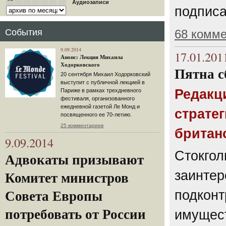
Аудиозаписи
подписа
События
68 комм
9.09.2014
17.01.201
Анонс: Лекция Михаила
Ходорковского
Пятна 
20 сентября Михаил Ходорковский
выступит с публичной лекцией в
Редакц
Париже в рамках трехдневного
фестиваля, организованного
ежедневной газетой Ле Монд и
страте
посвященного ее 70-летию.
25 комментариев
британ
9.09.2014
Стокгол
Адвокаты призывают
заинтер
Комитет министров
подконт
Совета Европы
потребовать от России
имущест