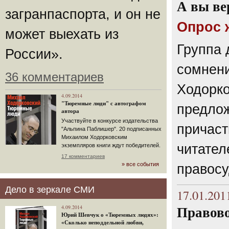
А вы ве
загранпаспорта, и он не
Опрос 
может выехать из
Группа 
России».
сомнен
36 комментариев
Ходорко
4.09.2014
"Тюремные люди" с автографом
предлож
автора
Участвуйте в конкурсе издательства
причаст
"Альпина Паблишер". 20 подписанных
Михаилом Ходорковским
читател
экземпляров книги ждут победителей.
17 комментариев
» все события
правосу
Дело в зеркале СМИ
17.01.201
4.09.2014
Правово
Юрий Шевчук о «Тюремных людях»:
«Сколько неподдельной любви,