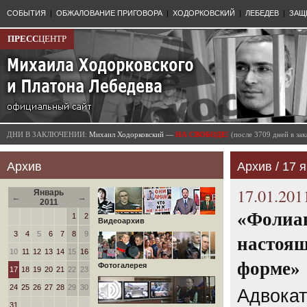
СОБЫТИЯ
|
ОБЖАЛОВАНИЕ ПРИГОВОРА
|
ХОДОРКОВСКИЙ
|
ЛЕБЕДЕВ
|
ЗАЩ
ПРЕСС
ЦЕНТР
ДНИ В ЗАКЛЮЧЕНИИ:
Михаил Ходорковский —
НА СВОБОДЕ!
(после 3709 дней в з
Архив
Архив / 17 я
17.01.201
Январь
←
→
2011
«Фолиан
1
2
Видеоархив
3
4
5
6
7
8
9
настоящ
10
11
12
13
14
15
16
форме»
Фотогалерея
17
18
19
20
21
22
23
24
25
26
27
28
29
30
Адвокат
31