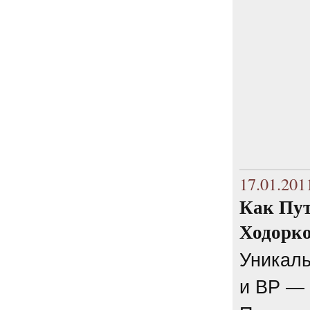
34 комментария
6.08.2014
"Марина Ходорковская была
идеальной матерью"
Дмитрий Быков о том, что Марина
Филипповна умела давать своей
семье ощущение правды.
12 комментариев
5.08.2014
Она побыла с ним, свободным, немного. Несправедливо
немного
Марину Филипповну вспоминает журналист Вера
Челищева.
19 комментариев
17.01.201
4.08.2014
"Основной вывод третейского суда: главной целью России
Как Пут
было не собрать налоги, а обанкротить ЮКОС и
завладеть его активами"
Ходорко
"Ведомости" о деталях громкого судебного решения.
15 комментариев
Уникаль
и ВР —