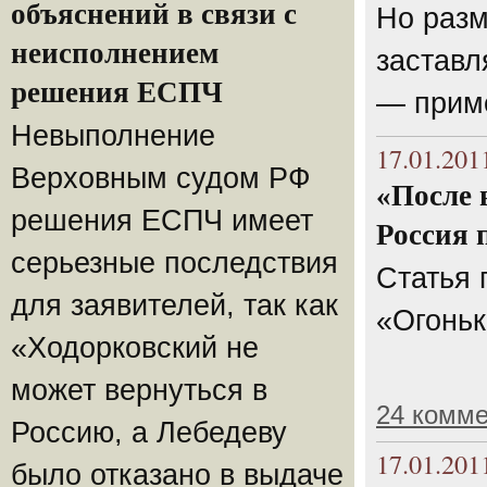
объяснений в связи с
Но разм
неисполнением
заставл
решения ЕСПЧ
— приме
Невыполнение
17.01.201
Верховным судом РФ
«После 
решения ЕСПЧ имеет
Россия 
серьезные последствия
Статья 
для заявителей, так как
«Огоньк
«Ходорковский не
может вернуться в
24 комм
Россию, а Лебедеву
17.01.201
было отказано в выдаче