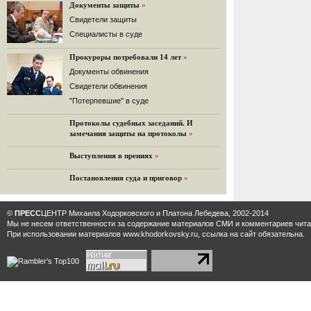
«Дождь»).
Документы защиты
»
32 комментария
Cвидетели защиты
12.08.2014
Cпециалисты в суде
Граждане не хотят платить по счетам ЮКОСа
Прокуроры потребовали 14 лет
»
Решение Гаагского суда о компенсации $50 млрд
поддержали 12%.
Документы обвинения
129 комментариев
Свидетели обвинения
11.08.2014
"Потерпевшие" в суде
«Светлая Вам память, Марина Филипповна!»
Протоколы судебных заседаний. И
Вечер у Ходорковских. Вспоминает Иван Стариков.
замечания защиты на протоколы
»
19 комментариев
Выступления в прениях
»
11.08.2014
«Удивительно сильная, мощная и
Постановления суда и приговор
»
достойная только преклонения
женщина»
Гости и ведущие «Эха Москвы» чтут
©
ПРЕСС
ЦЕНТР Михаила Ходорковского и Платона Лебедева, 2002-2014
память Марины Филипповны.
Мы не несем ответственности за содержание материалов CМИ и комментариев читат
10 комментариев
При использовании материалов www.khodorkovsky.ru, ссылка на сайт обязательна.
6.08.2014
Марина Филипповна Ходорковская:
«Я долго была молодой!»
"Новая" рассказывает о судьбе
Марины Филипповны и публикует ее
максимы.