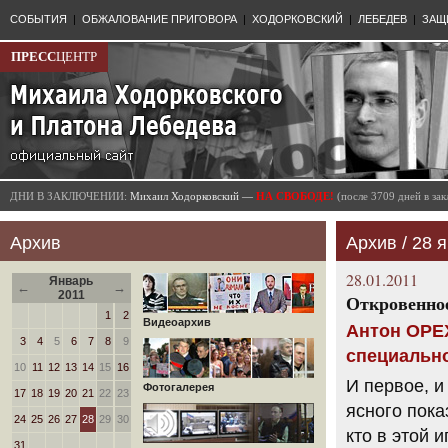
СОБЫТИЯ
|
ОБЖАЛОВАНИЕ ПРИГОВОРА
|
ХОДОРКОВСКИЙ
|
ЛЕБЕДЕВ
|
ЗАЩ
ПРЕСС
ЦЕНТР
ДНИ В ЗАКЛЮЧЕНИИ:
Михаил Ходорковский —
НА СВОБОДЕ!
(после 3709 дней в з
Архив
Архив / 28 я
28.01.2011
Январь
←
→
2011
Откровенно
1
2
Видеоархив
Антон ОРЕХ
3
4
5
6
7
8
9
специальн
10
11
12
13
14
15
16
И первое, и
Фотогалерея
17
18
19
20
21
22
23
ясного пока
24
25
26
27
28
29
30
кто в этой 
31