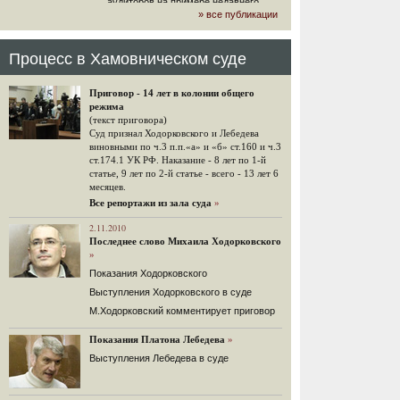
аудиторов на примере недавнего
» все публикации
громкого арбитражного решения по
ЮКОСу. (navalny.com)
30 комментариев
Процесс в Хамовническом суде
15.08.2014
"Инвесторы, подвергшиеся жестоким
Приговор - 14 лет в колонии общего
конфискационным санкциям со
режима
стороны государства, оказались под
(текст приговора)
защитой арбитражного суда"
Суд признал Ходорковского и Лебедева
Швейцарская газета "Neue Zuercher
виновными по ч.3 п.п.«а» и «б» ст.160 и ч.3
Zeitung" о гаагском судебном
ст.174.1 УК РФ. Наказание - 8 лет по 1-й
решении.
статье, 9 лет по 2-й статье - всего - 13 лет 6
месяцев.
48 комментариев
Все репортажи из зала суда
»
14.08.2014
Не исключил
2.11.2010
Последнее слово Михаила Ходорковского
Владимир Путин допускает, что Россия может выйти из-
»
под юрисдикции ЕСПЧ.
Показания Ходорковского
88 комментариев
Выступления Ходорковского в суде
14.08.2014
М.Ходорковский комментирует приговор
Нарулил
Игорь Сечин просит о помощи.
Показания Платона Лебедева
»
Ссылаясь на санкции, глава
Выступления Лебедева в суде
«Роснефти» хочет выбить из фонда
национального благосостояния 1,5
трлн рублей («Ведомости» и