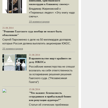
внимания, христианского
милосердия к ближнему своему»
Владимир Жириновский о
«Тюремных людях»: «Эту книгу надо
сжечь».
19 комментариев
21.08.2014
"Решение Гаагского суда вообще не может быть
обжаловано"
Сергей Пархоменко о деле на 50 миллиардов долларов,
которые Россия должна выплатить акционерам ЮКОС.
20 комментариев
21.08.2014
В правительстве ищут крайнего по
делу ЮКОСа
Российские министерства не спешат
возлагать на себя ответственность
за оспаривание решения решения
Гаагского суда. ("Независимая
Газета")
15.08.2014
"Что важнее: безопасность
сотрудников и прибыльный бизнес
или репутация аудитора?"
Статья об этических проблемах