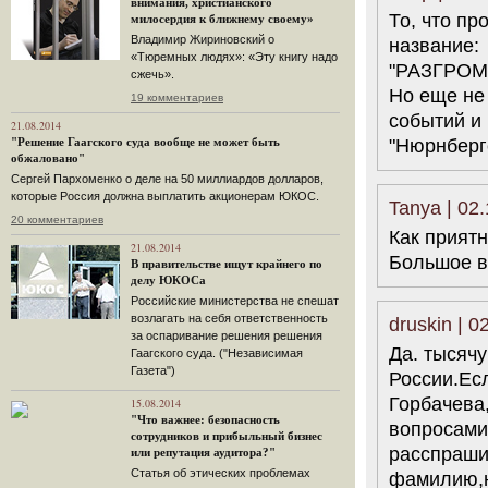
внимания, христианского
То, что пр
милосердия к ближнему своему»
Владимир Жириновский о
название:
«Тюремных людях»: «Эту книгу надо
"РАЗГРОМ
сжечь».
Но еще не
19 комментариев
событий и
21.08.2014
"Нюрнберг
"Решение Гаагского суда вообще не может быть
обжаловано"
Сергей Пархоменко о деле на 50 миллиардов долларов,
которые Россия должна выплатить акционерам ЮКОС.
Tanya | 02
20 комментариев
Как приятн
21.08.2014
Большое в
В правительстве ищут крайнего по
делу ЮКОСа
Российские министерства не спешат
возлагать на себя ответственность
druskin | 0
за оспаривание решения решения
Да. тысячу
Гаагского суда. ("Независимая
Газета")
России.Ес
Горбачева,
15.08.2014
"Что важнее: безопасность
вопросами 
сотрудников и прибыльный бизнес
расспраши
или репутация аудитора?"
Статья об этических проблемах
фамилию,н