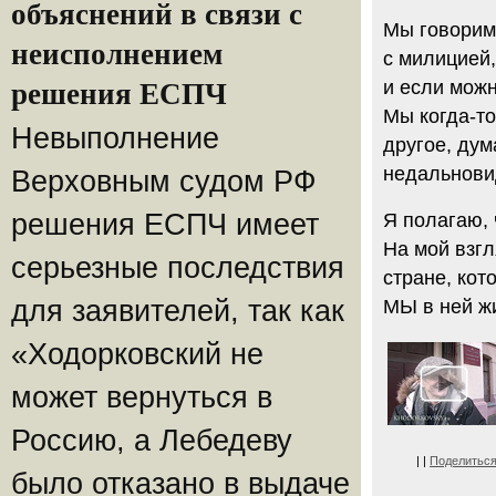
объяснений в связи с
Мы говорим 
неисполнением
с милицией,
и если можн
решения ЕСПЧ
Мы когда-то
Невыполнение
другое, дум
недальнови
Верховным судом РФ
решения ЕСПЧ имеет
Я полагаю, 
На мой взгл
серьезные последствия
стране, кот
для заявителей, так как
МЫ в ней ж
«Ходорковский не
может вернуться в
Россию, а Лебедеву
|
|
Поделитьс
было отказано в выдаче