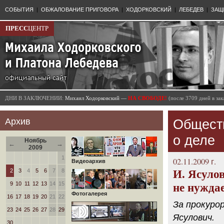
СОБЫТИЯ
|
ОБЖАЛОВАНИЕ ПРИГОВОРА
|
ХОДОРКОВСКИЙ
|
ЛЕБЕДЕВ
|
ЗАЩ
ПРЕСС
ЦЕНТР
ДНИ В ЗАКЛЮЧЕНИИ:
Михаил Ходорковский —
НА СВОБОДЕ!
(после 3709 дней в з
Архив
Общест
о деле
Ноябрь
←
→
2009
1
02.11.2009 г.
Видеоархив
2
3
4
5
6
7
8
И. Ясулов
9
10
11
12
13
14
15
не нужда
Фотогалерея
16
17
18
19
20
21
22
За прокуро
23
24
25
26
27
28
29
Ясулович.
30