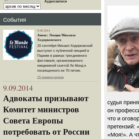
Аудиозаписи
События
9.09.2014
Анонс: Лекция Михаила
Ходорковского
20 сентября Михаил Ходорковский
выступит с публичной лекцией в
Париже в рамках трехдневного
фестиваля, организованного
ежедневной газетой Ле Монд и
посвященного ее 70-летию.
25 комментариев
9.09.2014
Адвокаты призывают
судья приня
Комитет министров
он професси
что и огово
Совета Европы
претензий: 
потребовать от России
«Моя!». А ч