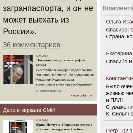
загранпаспорта, и он не
Коммент
может выехать из
Ольга Исае
Спасибо! 
России».
Страна, ко
36 комментариев
Екатерина 
4.09.2014
"Тюремные люди" с автографом
Спасибо В
автора
Участвуйте в конкурсе издательства
"Альпина Паблишер". 20 подписанных
Константин
Михаилом Ходорковским
экземпляров книги ждут победителей.
Было очен
17 комментариев
жизнью че
» все события
и ПЛЛ!
С уважени
Дело в зеркале СМИ
К. Сильяно
4.09.2014
Юрий Шевчук о «Тюремных людях»:
«Сколько неподдельной любви,
Петр | 02.