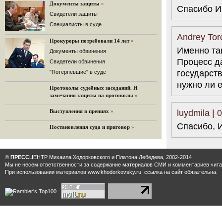
«Дождь»).
Документы защиты
»
Спасибо Иг
32 комментария
Cвидетели защиты
12.08.2014
Cпециалисты в суде
Граждане не хотят платить по счетам ЮКОСа
Andrey Tor
Прокуроры потребовали 14 лет
»
Решение Гаагского суда о компенсации $50 млрд
Именно та
поддержали 12%.
Документы обвинения
Процесс д
129 комментариев
Свидетели обвинения
государств
11.08.2014
"Потерпевшие" в суде
«Светлая Вам память, Марина Филипповна!»
нужно ли е
Протоколы судебных заседаний. И
Вечер у Ходорковских. Вспоминает Иван Стариков.
замечания защиты на протоколы
»
19 комментариев
luydmila | 
Выступления в прениях
»
11.08.2014
«Удивительно сильная, мощная и
Спасибо, 
Постановления суда и приговор
»
достойная только преклонения
женщина»
Гости и ведущие «Эха Москвы» чтут
память Марины Филипповны.
©
ПРЕСС
ЦЕНТР Михаила Ходорковского и Платона Лебедева, 2002-2014
10 комментариев
Мы не несем ответственности за содержание материалов CМИ и комментариев читат
При использовании материалов www.khodorkovsky.ru, ссылка на сайт обязательна.
6.08.2014
Марина Филипповна Ходорковская:
«Я долго была молодой!»
"Новая" рассказывает о судьбе
Марины Филипповны и публикует ее
максимы.