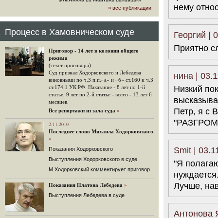
аудиторов на примере недавнего
нему относ
» все публикации
громкого арбитражного решения по
ЮКОСу. (navalny.com)
30 комментариев
Процесс в Хамовническом суде
Георгий | 
15.08.2014
Приятно с
"Инвесторы, подвергшиеся жестоким
Приговор - 14 лет в колонии общего
конфискационным санкциям со
режима
стороны государства, оказались под
(текст приговора)
защитой арбитражного суда"
Суд признал Ходорковского и Лебедева
нина | 03.
Швейцарская газета "Neue Zuercher
виновными по ч.3 п.п.«а» и «б» ст.160 и ч.3
Zeitung" о гаагском судебном
Низкий по
ст.174.1 УК РФ. Наказание - 8 лет по 1-й
решении.
статье, 9 лет по 2-й статье - всего - 13 лет 6
высказыва
месяцев.
48 комментариев
Петр, я с 
Все репортажи из зала суда
»
14.08.2014
"РАЗГРОМ
Не исключил
2.11.2010
Последнее слово Михаила Ходорковского
Владимир Путин допускает, что Россия может выйти из-
»
под юрисдикции ЕСПЧ.
Smit | 03.1
Показания Ходорковского
88 комментариев
Выступления Ходорковского в суде
"Я полагаю
14.08.2014
М.Ходорковский комментирует приговор
Нарулил
нуждается.
Игорь Сечин просит о помощи.
Лучше, нав
Показания Платона Лебедева
»
Ссылаясь на санкции, глава
Выступления Лебедева в суде
«Роснефти» хочет выбить из фонда
национального благосостояния 1,5
трлн рублей («Ведомости» и
Антонова Я