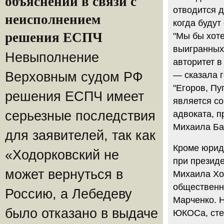
объяснений в связи с
отводится д
неисполнением
когда будут
решения ЕСПЧ
"Мы бы хоте
выигранных 
Невыполнение
авторитет в
Верховным судом РФ
— сказала г
"Егоров, Пу
решения ЕСПЧ имеет
является со
серьезные последствия
адвоката, 
Михаила Ба
для заявителей, так как
Кроме юриди
«Ходорковский не
при президе
может вернуться в
Михаила Ход
общественно
Россию, а Лебедеву
Марченко. Н
было отказано в выдаче
ЮКОСа, сте