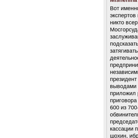
Вот именно
экспертов 
никто все
Мосгорсуда
заслужива
подсказать
затягиват
деятельнос
предприни
независим
президент 
выводами 
приложил 
приговора 
600 из 700
обвинитель
председате
кассации 
шохин, ибр