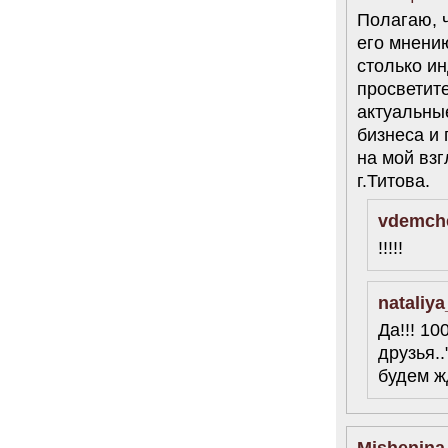
Полагаю, 
его мнению
столько и
просветит
актуальны
бизнеса и
на мой вз
г.Титова.
vdemch
!!!!!
nataliy
Да!!! 10
друзья..
будем ж
Mishenina