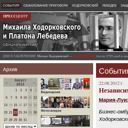
СОБЫТИЯ
|
ОБЖАЛОВАНИЕ ПРИГОВОРА
|
ХОДОРКОВСКИЙ
|
ЛЕБЕДЕВ
|
ЗАЩ
ПРЕСС
ЦЕНТР
ДНИ В ЗАКЛЮЧЕНИИ:
Михаил Ходорковский —
НА СВОБОДЕ!
(после 3709 дней в з
Архив
Событи
Август
←
→
22.08.2012 г.
2012
Независи
1
2
3
4
5
Видеоархив
6
7
8
9
10
11
12
Мария-Луиз
13
14
15
16
17
18
19
Фотогалерея
Бизнес-омб
20
21
22
23
24
25
26
Ходорковск
27
28
29
30
31