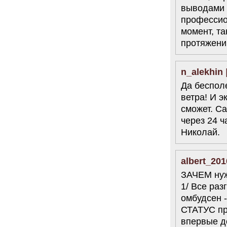
выводами 
профессио
момент, т
протяжени
n_alekhin
Да бесполе
ветра! И э
сможет. Са
через 24 ч
Николай.
albert_201
ЗАЧЕМ нуж
1/ Все раз
омбудсен 
СТАТУС пр
впервые д