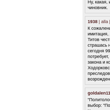
Ну, какая,
чиновник.
1938
| alla
К сожалени
имитация, 
Титов чест
страшась н
сегодня 99
потребует,
закона и к
Ходорковск
преследов
возрожден
goldalen1
"Политолог
выбор: "По