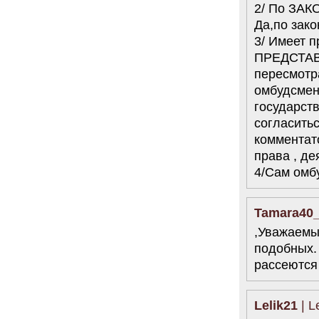
2/ По ЗАК
Да,по зако
3/ Имеет 
ПРЕДСТАВИ
пересмотра
омбудсмен
государств
согласитьс
комментато
права , де
4/Сам омбу
Tamara40
,Уважаемы
подобных. 
рассеются
Lelik21
| L