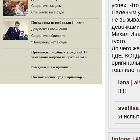
успех. Что
32 комментария
Cвидетели защиты
Паленым у
12.08.2014
Cпециалисты в суде
Граждане не хотят платить по счетам ЮКОСа
не вызыва
Прокуроры потребовали 14 лет
»
Решение Гаагского суда о компенсации $50 млрд
девочками 
поддержали 12%.
Документы обвинения
Михал Ива
129 комментариев
Свидетели обвинения
густо.
11.08.2014
"Потерпевшие" в суде
До чего же
«Светлая Вам память, Марина Филипповна!»
Протоколы судебных заседаний. И
Вечер у Ходорковских. Вспоминает Иван Стариков.
ГДЕ, КОГДА
замечания защиты на протоколы
»
19 комментариев
оригиналь
Выступления в прениях
»
11.08.2014
тошнило та
«Удивительно сильная, мощная и
Постановления суда и приговор
»
достойная только преклонения
lana
| al
женщина»
Гости и ведущие «Эха Москвы» чтут
!!!!!
память Марины Филипповны.
10 комментариев
svetilsa
6.08.2014
Марина Филипповна Ходорковская:
Я испыт
«Я долго была молодой!»
"Новая" рассказывает о судьбе
Марины Филипповны и публикует ее
максимы.
tintoret
| A
34 комментария