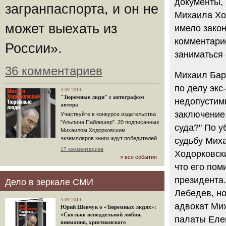
документы, 
загранпаспорта, и он не
Михаила Хо
может выехать из
имело закон
комментари
России».
заниматься
36 комментариев
Михаил Барщ
по делу экс
4.09.2014
"Тюремные люди" с автографом
недопустим
автора
заключение,
Участвуйте в конкурсе издательства
"Альпина Паблишер". 20 подписанных
суда?" По 
Михаилом Ходорковским
экземпляров книги ждут победителей.
судьбу Миха
17 комментариев
Ходорковски
» все события
что его пом
президента.
Дело в зеркале СМИ
Лебедев, но
4.09.2014
адвокат Ми
Юрий Шевчук о «Тюремных людях»:
«Сколько неподдельной любви,
палаты Елен
внимания, христианского