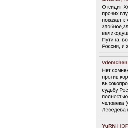
Отсидит Х
6.08.2014
"Марина Ходорковская была
прочих глу
идеальной матерью"
показал кт
Дмитрий Быков о том, что Марина
злобное,зл
Филипповна умела давать своей
семье ощущение правды.
великодуш
12 комментариев
Путина, во
5.08.2014
Россия, и 
Она побыла с ним, свободным, немного. Несправедливо
немного
Марину Филипповну вспоминает журналист Вера
vdemchen
Челищева.
19 комментариев
Нет сомне
4.08.2014
против ко
"Основной вывод третейского суда: главной целью России
высокопро
было не собрать налоги, а обанкротить ЮКОС и
завладеть его активами"
судьбу Ро
"Ведомости" о деталях громкого судебного решения.
полностью
15 комментариев
человека 
Лебедева 
YuRN
| ЮР