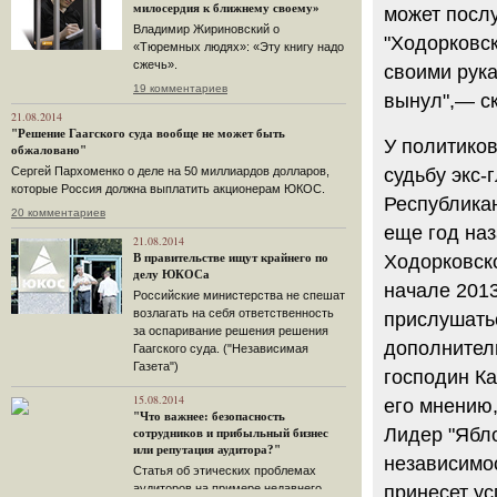
милосердия к ближнему своему»
может посл
Владимир Жириновский о
"Ходорковск
«Тюремных людях»: «Эту книгу надо
сжечь».
своими рука
19 комментариев
вынул",— ск
21.08.2014
"Решение Гаагского суда вообще не может быть
У политико
обжаловано"
Сергей Пархоменко о деле на 50 миллиардов долларов,
судьбу экс
которые Россия должна выплатить акционерам ЮКОС.
Республика
20 комментариев
еще год наз
21.08.2014
В правительстве ищут крайнего по
Ходорковско
делу ЮКОСа
начале 201
Российские министерства не спешат
возлагать на себя ответственность
прислушать
за оспаривание решения решения
дополнител
Гаагского суда. ("Независимая
Газета")
господин Ка
15.08.2014
его мнению,
"Что важнее: безопасность
Лидер "Ябло
сотрудников и прибыльный бизнес
или репутация аудитора?"
независимос
Статья об этических проблемах
аудиторов на примере недавнего
принесет ус