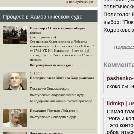
» все публикации
громкого арбитражного решения по
политически
ЮКОСу. (navalny.com)
Политолог Б
30 комментариев
Процесс в Хамовническом суде
15.08.2014
выбор: "Пок
"Инвесторы, подвергшиеся жестоким
Приговор - 14 лет в колонии общего
Ходорковско
конфискационным санкциям со
режима
стороны государства, оказались под
(текст приговора)
защитой арбитражного суда"
Суд признал Ходорковского и Лебедева
Швейцарская газета "Neue Zuercher
виновными по ч.3 п.п.«а» и «б» ст.160 и ч.3
|
|
Поделитьс
Zeitung" о гаагском судебном
ст.174.1 УК РФ. Наказание - 8 лет по 1-й
решении.
статье, 9 лет по 2-й статье - всего - 13 лет 6
месяцев.
48 комментариев
Коммент
Все репортажи из зала суда
»
14.08.2014
Не исключил
2.11.2010
pashenko-
Последнее слово Михаила Ходорковского
Владимир Путин допускает, что Россия может выйти из-
»
под юрисдикции ЕСПЧ.
скоко сы..
Показания Ходорковского
88 комментариев
Выступления Ходорковского в суде
14.08.2014
М.Ходорковский комментирует приговор
Нарулил
lldmkp
| Л
Игорь Сечин просит о помощи.
Самая гла
Показания Платона Лебедева
»
Ссылаясь на санкции, глава
Выступления Лебедева в суде
"Рога и ко
«Роснефти» хочет выбить из фонда
национального благосостояния 1,5
- это кон
трлн рублей («Ведомости» и
обратятьс
«Дождь»).
Документы защиты
»