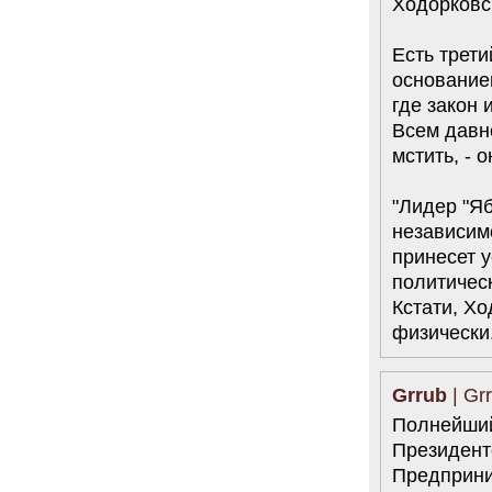
Ходорковс
Есть трети
основание
где закон 
Всем давн
мстить, - 
"Лидер "Я
независим
принесет у
политическ
Кстати, Хо
физически
Grrub
| Gr
Полнейший
Президент
Предприни