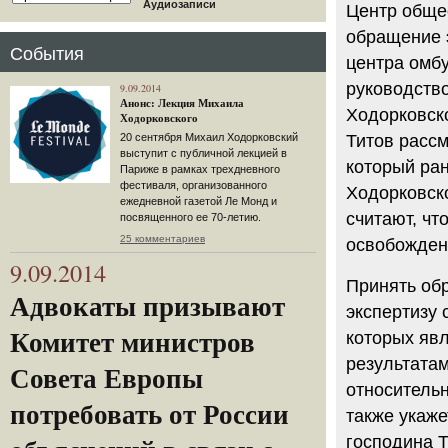
Аудиозаписи
Центр обще
обращение 
События
центра омб
руководство
9.09.2014
Анонс: Лекция Михаила
Ходорковско
Ходорковского
Титов рассм
20 сентября Михаил Ходорковский
выступит с публичной лекцией в
который ран
Париже в рамках трехдневного
фестиваля, организованного
Ходорковско
ежедневной газетой Ле Монд и
считают, чт
посвященного ее 70-летию.
25 комментариев
освобожден
9.09.2014
Принять об
Адвокаты призывают
экспертизу 
Комитет министров
которых явл
результата
Совета Европы
относитель
потребовать от России
также укаже
господина Т