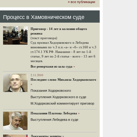
» все публикации
громкого арбитражного решения по
ЮКОСу. (navalny.com)
30 комментариев
Процесс в Хамовническом суде
15.08.2014
"Инвесторы, подвергшиеся жестоким
Приговор - 14 лет в колонии общего
конфискационным санкциям со
режима
стороны государства, оказались под
(текст приговора)
защитой арбитражного суда"
Суд признал Ходорковского и Лебедева
Швейцарская газета "Neue Zuercher
виновными по ч.3 п.п.«а» и «б» ст.160 и ч.3
Zeitung" о гаагском судебном
ст.174.1 УК РФ. Наказание - 8 лет по 1-й
решении.
статье, 9 лет по 2-й статье - всего - 13 лет 6
месяцев.
48 комментариев
Все репортажи из зала суда
»
14.08.2014
Не исключил
2.11.2010
Последнее слово Михаила Ходорковского
Владимир Путин допускает, что Россия может выйти из-
»
под юрисдикции ЕСПЧ.
Показания Ходорковского
88 комментариев
Выступления Ходорковского в суде
14.08.2014
М.Ходорковский комментирует приговор
Нарулил
Игорь Сечин просит о помощи.
Показания Платона Лебедева
»
Ссылаясь на санкции, глава
Выступления Лебедева в суде
«Роснефти» хочет выбить из фонда
национального благосостояния 1,5
трлн рублей («Ведомости» и
«Дождь»).
Документы защиты
»