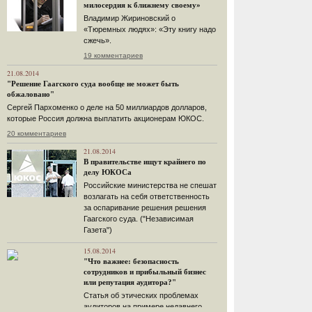
милосердия к ближнему своему»
Владимир Жириновский о
«Тюремных людях»: «Эту книгу надо
сжечь».
19 комментариев
21.08.2014
"Решение Гаагского суда вообще не может быть
обжаловано"
Сергей Пархоменко о деле на 50 миллиардов долларов,
которые Россия должна выплатить акционерам ЮКОС.
20 комментариев
21.08.2014
В правительстве ищут крайнего по
делу ЮКОСа
Российские министерства не спешат
возлагать на себя ответственность
за оспаривание решения решения
Гаагского суда. ("Независимая
Газета")
15.08.2014
"Что важнее: безопасность
сотрудников и прибыльный бизнес
или репутация аудитора?"
Статья об этических проблемах
аудиторов на примере недавнего