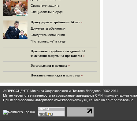
32 комментария
Cвидетели защиты
12.08.2014
Cпециалисты в суде
Граждане не хотят платить по счетам ЮКОСа
Прокуроры потребовали 14 лет
»
Решение Гаагского суда о компенсации $50 млрд
поддержали 12%.
Документы обвинения
129 комментариев
Свидетели обвинения
11.08.2014
"Потерпевшие" в суде
«Светлая Вам память, Марина Филипповна!»
Протоколы судебных заседаний. И
Вечер у Ходорковских. Вспоминает Иван Стариков.
замечания защиты на протоколы
»
19 комментариев
Выступления в прениях
»
11.08.2014
«Удивительно сильная, мощная и
Постановления суда и приговор
»
достойная только преклонения
женщина»
Гости и ведущие «Эха Москвы» чтут
©
ПРЕСС
ЦЕНТР Михаила Ходорковского и Платона Лебедева, 2002-2014
память Марины Филипповны.
Мы не несем ответственности за содержание материалов CМИ и комментариев читат
10 комментариев
При использовании материалов www.khodorkovsky.ru, ссылка на сайт обязательна.
6.08.2014
Марина Филипповна Ходорковская:
«Я долго была молодой!»
"Новая" рассказывает о судьбе
Марины Филипповны и публикует ее
максимы.
34 комментария