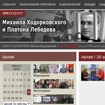
СОБЫТИЯ
|
ОБЖАЛОВАНИЕ ПРИГОВОРА
|
ХОДОРКОВСКИЙ
|
ЛЕБЕДЕВ
|
ЗАЩ
ПРЕСС
ЦЕНТР
ДНИ В ЗАКЛЮЧЕНИИ:
Михаил Ходорковский —
НА СВОБОДЕ!
(после 3709 дней в з
Архив
Архив / 26 а
Август
←
→
2012
1
2
3
4
5
Видеоархив
6
7
8
9
10
11
12
13
14
15
16
17
18
19
Фотогалерея
20
21
22
23
24
25
26
27
28
29
30
31