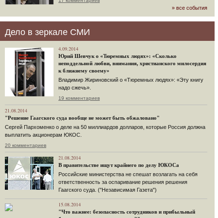
17 комментариев
» все события
Дело в зеркале СМИ
4.09.2014
Юрий Шевчук о «Тюремных людях»: «Сколько
неподдельной любви, внимания, христианского милосердия
к ближнему своему»
Владимир Жириновский о «Тюремных людях»: «Эту книгу
надо сжечь».
19 комментариев
21.08.2014
"Решение Гаагского суда вообще не может быть обжаловано"
Сергей Пархоменко о деле на 50 миллиардов долларов, которые Россия должна
выплатить акционерам ЮКОС.
20 комментариев
21.08.2014
В правительстве ищут крайнего по делу ЮКОСа
Российские министерства не спешат возлагать на себя
ответственность за оспаривание решения решения
Гаагского суда. ("Независимая Газета")
15.08.2014
"Что важнее: безопасность сотрудников и прибыльный