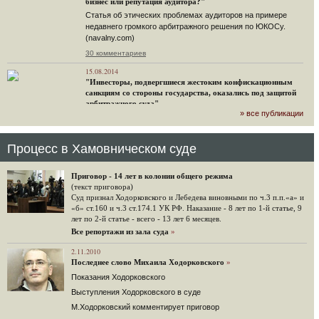
бизнес или репутация аудитора?"
Статья об этических проблемах аудиторов на примере
недавнего громкого арбитражного решения по ЮКОСу.
(navalny.com)
30 комментариев
15.08.2014
"Инвесторы, подвергшиеся жестоким конфискационным
санкциям со стороны государства, оказались под защитой
арбитражного суда"
» все публикации
Швейцарская газета "Neue Zuercher Zeitung" о гаагском
судебном решении.
48 комментариев
Процесс в Хамовническом суде
14.08.2014
Не исключил
Приговор - 14 лет в колонии общего режима
Владимир Путин допускает, что Россия может выйти из-под юрисдикции ЕСПЧ.
(текст приговора)
Суд признал Ходорковского и Лебедева виновными по ч.3 п.п.«а» и
88 комментариев
«б» ст.160 и ч.3 ст.174.1 УК РФ. Наказание - 8 лет по 1-й статье, 9
лет по 2-й статье - всего - 13 лет 6 месяцев.
14.08.2014
Нарулил
Все репортажи из зала суда
»
Игорь Сечин просит о помощи. Ссылаясь на санкции,
2.11.2010
глава «Роснефти» хочет выбить из фонда национального
Последнее слово Михаила Ходорковского
»
благосостояния 1,5 трлн рублей («Ведомости» и «Дождь»).
Показания Ходорковского
32 комментария
Выступления Ходорковского в суде
12.08.2014
М.Ходорковский комментирует приговор
Граждане не хотят платить по счетам ЮКОСа