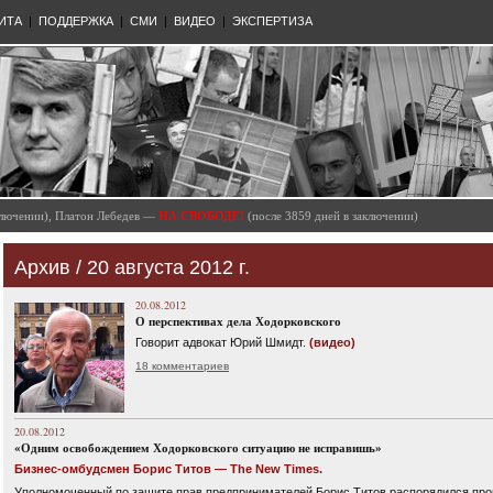
ИТА
|
ПОДДЕРЖКА
|
СМИ
|
ВИДЕО
|
ЭКСПЕРТИЗА
аключении), Платон Лебедев —
НА СВОБОДЕ!
(после 3859 дней в заключении)
Архив / 20 августа 2012 г.
20.08.2012
О перспективах дела Ходорковского
Говорит адвокат Юрий Шмидт.
(видео)
18 комментариев
20.08.2012
«Одним освобождением Ходорковского ситуацию не исправишь»
Бизнес-омбудсмен Борис Титов — The New Times.
Уполномоченный по защите прав предпринимателей Борис Титов распорядился про