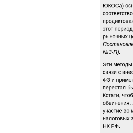
ЮКОСа) осно
соответств
продиктован
этот перио
рыночных ц
Постановле
№3-П).
Эти методы
связи с вн
ФЗ и примен
перестал б
Кстати, что
обвинения, 
участие во 
налоговых з
НК РФ.