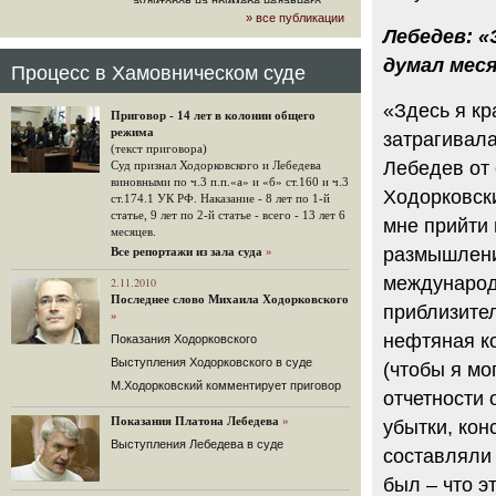
аудиторов на примере недавнего
» все публикации
громкого арбитражного решения по
Лебедев: «
ЮКОСу. (navalny.com)
думал мес
30 комментариев
Процесс в Хамовническом суде
15.08.2014
"Инвесторы, подвергшиеся жестоким
«Здесь я кр
Приговор - 14 лет в колонии общего
конфискационным санкциям со
режима
затрагивал
стороны государства, оказались под
(текст приговора)
защитой арбитражного суда"
Лебедев от 
Суд признал Ходорковского и Лебедева
Швейцарская газета "Neue Zuercher
виновными по ч.3 п.п.«а» и «б» ст.160 и ч.3
Ходорковск
Zeitung" о гаагском судебном
ст.174.1 УК РФ. Наказание - 8 лет по 1-й
решении.
статье, 9 лет по 2-й статье - всего - 13 лет 6
мне прийти
месяцев.
48 комментариев
размышлени
Все репортажи из зала суда
»
14.08.2014
международн
Не исключил
2.11.2010
Последнее слово Михаила Ходорковского
Владимир Путин допускает, что Россия может выйти из-
приблизител
»
под юрисдикции ЕСПЧ.
нефтяная к
Показания Ходорковского
88 комментариев
Выступления Ходорковского в суде
(чтобы я м
14.08.2014
М.Ходорковский комментирует приговор
Нарулил
отчетности 
Игорь Сечин просит о помощи.
Показания Платона Лебедева
»
убытки, ко
Ссылаясь на санкции, глава
Выступления Лебедева в суде
«Роснефти» хочет выбить из фонда
составляли
национального благосостояния 1,5
трлн рублей («Ведомости» и
был – что э