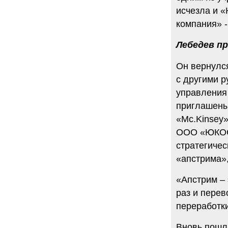
исчезла и 
компания» 
Лебедев п
Он вернулся
с другими 
управления 
приглашены 
«Mc.Kinsey»
ООО «ЮКОС-
стратегиче
«апстрима»
«Апстрим – 
раз и перев
переработки
Вновь пошла