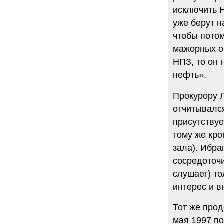
исключить Н
уже берут н
чтобы потом
мажорных об
НПЗ, то он 
нефть».
Прокурору Л
отчитывался
присутствуе
тому же кр
зала). Ибра
сосредоточ
слушает) то
интерес и в
Тот же прод
мая 1997 по