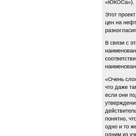
«ЮКОСа»).
Этот проект
цен на неф
разногласи
В связи с 
наименовани
соответств
наименова
«Очень сло
что даже т
если они п
утверждений
действител
понятно, 
одно и то 
одним из у