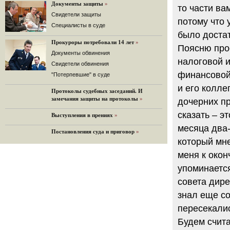
«Дождь»).
Документы защиты
»
то части ва
32 комментария
Cвидетели защиты
потому что 
12.08.2014
Cпециалисты в суде
Граждане не хотят платить по счетам ЮКОСа
было достат
Прокуроры потребовали 14 лет
»
Решение Гаагского суда о компенсации $50 млрд
Поясню про
поддержали 12%.
Документы обвинения
налоговой и
129 комментариев
Свидетели обвинения
финансовой
11.08.2014
"Потерпевшие" в суде
«Светлая Вам память, Марина Филипповна!»
и его колле
Протоколы судебных заседаний. И
Вечер у Ходорковских. Вспоминает Иван Стариков.
замечания защиты на протоколы
»
дочерних пр
19 комментариев
сказать – э
Выступления в прениях
»
11.08.2014
«Удивительно сильная, мощная и
месяца два-
Постановления суда и приговор
»
достойная только преклонения
женщина»
который мне
Гости и ведущие «Эха Москвы» чтут
меня к око
память Марины Филипповны.
упоминается
10 комментариев
совета дир
6.08.2014
Марина Филипповна Ходорковская:
знал еще со
«Я долго была молодой!»
пересекалис
"Новая" рассказывает о судьбе
Марины Филипповны и публикует ее
Будем счита
максимы.