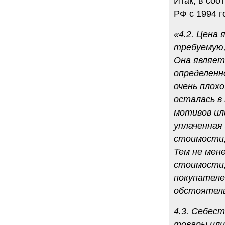
Итак, в со
РФ с 1994 г
«4.2. Цена
требуемую,
Она являет
определенн
очень плохо
осталась в
мотивов ил
уплаченная
стоимости,
Тем не мен
стоимости,
покупателе
обстоятел
4.3. Себес
товары или