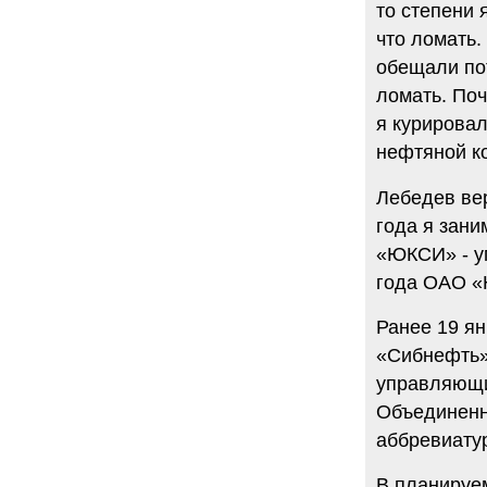
то степени 
34 комментария
что ломать.
6.08.2014
"Марина Ходорковская была
обещали пот
идеальной матерью"
Дмитрий Быков о том, что Марина
ломать. Поч
Филипповна умела давать своей
я курирова
семье ощущение правды.
нефтяной к
12 комментариев
5.08.2014
Она побыла с ним, свободным, немного. Несправедливо
Лебедев вер
немного
года я зан
Марину Филипповну вспоминает журналист Вера
Челищева.
«ЮКСИ» - у
19 комментариев
года ОАО «
4.08.2014
"Основной вывод третейского суда: главной целью России
Ранее 19 я
было не собрать налоги, а обанкротить ЮКОС и
завладеть его активами"
«Сибнефть»
"Ведомости" о деталях громкого судебного решения.
управляющи
15 комментариев
Объединенн
аббревиату
В планируе