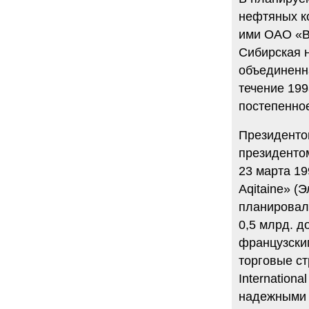
нефтяных к
ими ОАО «В
Сибирская н
объединенна
течение 19
постепенно
Президенто
президенто
23 марта 1
Aqitaine» (
планировал
0,5 млрд. д
французским
торговые стр
Internation
надежными 