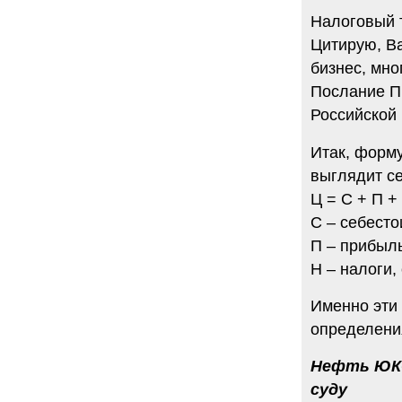
Налоговый 
Цитирую, В
бизнес, мно
Послание П
Российской 
Итак, форм
выглядит с
Ц = С + П + 
С – себесто
П – прибыль
Н – налоги,
Именно эти
определения
Нефть ЮКО
суду