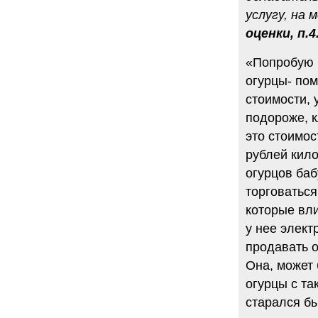
услугу, на
оценки, п.4.
«Попробую 
огурцы- пом
стоимости, 
подороже, к
это стоимос
рублей кило
огурцов баб
торговаться
которые вл
у нее элект
продавать о
Она, может 
огурцы с та
старался б