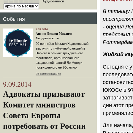
Аудиозаписи
В пятницу 
расстрелял
События
- оценил Ле
9.09.2014
предложил 
Анонс: Лекция Михаила
Ходорковского
Роттердам
20 сентября Михаил Ходорковский
выступит с публичной лекцией в
Париже в рамках трехдневного
Жидкий ка
фестиваля, организованного
ежедневной газетой Ле Монд и
Сегодня с 
посвященного ее 70-летию.
последоват
25 комментариев
9.09.2014
остановитьс
ЮКОСе в 97-
Адвокаты призывают
затрагивает
Комитет министров
дни этот пр
применялис
Совета Европы
потребовать от России
Для начала,
В суде полт