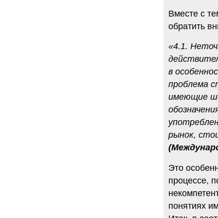
Вместе с те
обратить в
«4.1. Нето
действител
в особенно
проблема с
имеющие ши
обозначени
употреблен
рынок, сто
(Междунаро
Это особен
процессе, п
некомпетент
понятиях им