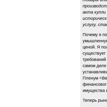
производст
акта купли
историческ
услугу, ст
Почему я п
умышленную
ценой. Я по
существует 
требований
самом деле 
устанавлива
Пленум <Вер
финансового
имущества 
Теперь рыно