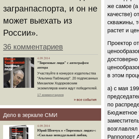
же самое (а
загранпаспорта, и он не
качестве) о
может выехать из
скважины, т
растет и це
России».
Проектор о
36 комментариев
ценообразо
4.09.2014
достоверно 
"Тюремные люди" с автографом
ценообразо
автора
Участвуйте в конкурсе издательства
в этом проц
"Альпина Паблишер". 20 подписанных
Михаилом Ходорковским
а) с мая 19
экземпляров книги ждут победителей.
17 комментариев
председате
» все события
по распред
Бюджетное 
Дело в зеркале СМИ
заместитель
4.09.2014
возглавлял 
Юрий Шевчук о «Тюремных людях»:
«Сколько неподдельной любви,
Раппопорт А