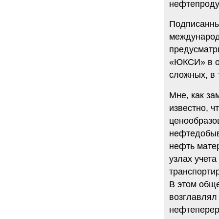
нефтепроду
Подписанны
международ
предусматр
«ЮКСИ» в об
сложных, в 
Мне, как з
известно, ч
ценообразо
нефтедобы
нефть мате
узлах учета
транспорти
В этом общ
возглавлял
нефтеперера