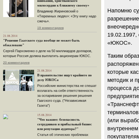
внимания, христианского
милосердия к ближнему своему»
Напомню суд
Владимир Жириновский о
«Тюремных людях»: «Эту книгу надо
разрешение
сжечь».
внеочередн
19 комментариев
19.02.1997
21.08.2014
"Решение Гаагского суда вообще не может быть
«ЮКОС».
обжаловано"
Сергей Пархоменко о деле на 50 миллиардов долларов,
Таким обра
которые Россия должна выплатить акционерам ЮКОС.
распоряжен
20 комментариев
21.08.2014
которые ка
В правительстве ищут крайнего по
методик и п
делу ЮКОСа
Российские министерства не спешат
процесса д
возлагать на себя ответственность
предприяти
за оспаривание решения решения
Гаагского суда. ("Независимая
«Транснефт
Газета")
терминалов
15.08.2014
(или выраб
"Что важнее: безопасность
сотрудников и прибыльный бизнес
внутреннем 
или репутация аудитора?"
Статья об этических проблемах
покупателя