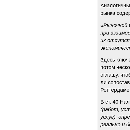
Аналогичны
рынка содер
«Рыночной 
при взаимо
их отсутст
экономическ
Здесь ключ
потом неск
оглашу, что
ли сопоста
Роттердаме
В ст. 40 На
(работ, ус
услуг), опр
реально и 