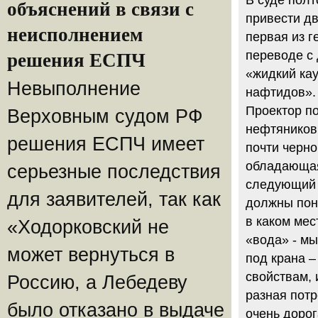
объяснений в связи с
привести д
неисполнением
первая из г
переводе с 
решения ЕСПЧ
«жидкий кау
Невыполнение
нафтидов». 
Проектор по
Верховным судом РФ
нефтяников
решения ЕСПЧ имеет
почти черно
обладающая
серьезные последствия
следующий 
для заявителей, так как
должны пони
в каком мес
«Ходорковский не
«вода» - мы
может вернуться в
под крана –
свойствам, 
Россию, а Лебедеву
разная потр
было отказано в выдаче
очень дорог