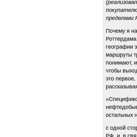
(реализова
покупателю
пределами Р
Почему я н
Роттердама,
географии э
маршруты т
понимают, и
чтобы выход
это первое,
рассказывая
«Специфико
нефтедобыв
остальных 
с одной сто
РФ, и, в св