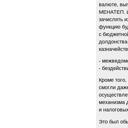
валюте, вы
МЕНАТЕП. И
зачислять и
функцию бу
с бюджетно
долдонства
казначейств
- межведомс
- бездейств
Кроме того,
смогли даже
осуществле
механизма 
и налоговых
Это был об