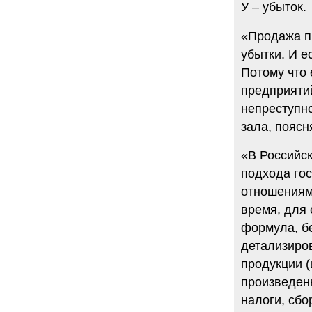
У – убыток.
«Продажа пр
убытки. И е
Потому что 
предприятий
непреступно
зала, поясн
«В Российс
подхода го
отношениям
время, для 
формула, б
детализиро
продукции (
произведенн
налоги, сбо