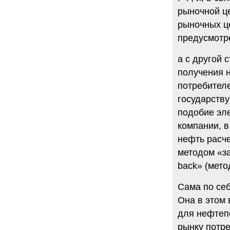
рыночной ц
рыночных це
предусмотре
а с другой 
получения н
потребителе
государств
подобие эле
компании, в
нефть расч
методом «за
back» (мето
Сама по себ
Она в этом 
для нефтепе
рынку потре