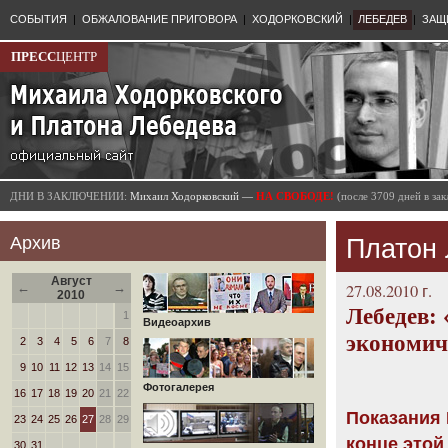
СОБЫТИЯ
|
ОБЖАЛОВАНИЕ ПРИГОВОРА
|
ХОДОРКОВСКИЙ
|
ЛЕБЕДЕВ
|
ЗАЩ
ПРЕСС
ЦЕНТР
ДНИ В ЗАКЛЮЧЕНИИ:
Михаил Ходорковский —
НА СВОБОДЕ!
(после 3709 дней в з
Архив
Платон
Август
←
→
27.08.2010 г.
2010
Лебедев: 
1
Видеоархив
экономич
2
3
4
5
6
7
8
9
10
11
12
13
14
15
Фотогалерея
16
17
18
19
20
21
22
Показания 
23
24
25
26
27
28
29
конце этой
30
31