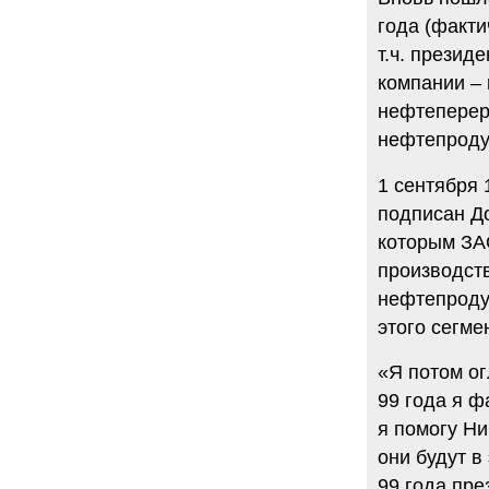
года (факти
т.ч. прези
компании –
нефтеперер
нефтепроду
1 сентября
подписан До
которым ЗА
производств
нефтепродук
этого сегме
«Я потом ог
99 года я ф
я помогу Ни
они будут в
99 года пре