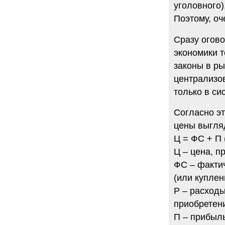
уголовного)
Поэтому, оч
Сразу огово
экономики 
законы в ры
централизо
только в си
Согласно э
цены выгля
Ц = ФС + П (
Ц – цена, п
ФС – фактич
(или куплен
Р – расходы
приобретени
П – прибыль