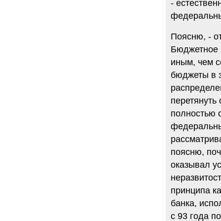
- естестве
федеральн
Поясню, - о
Бюджетное з
иным, чем 
бюджеты в 
распределе
перетянуть 
полностью о
федеральны
рассматрива
поясню, поч
оказывал у
неразвитост
принципа к
банка, испо
с 93 года п