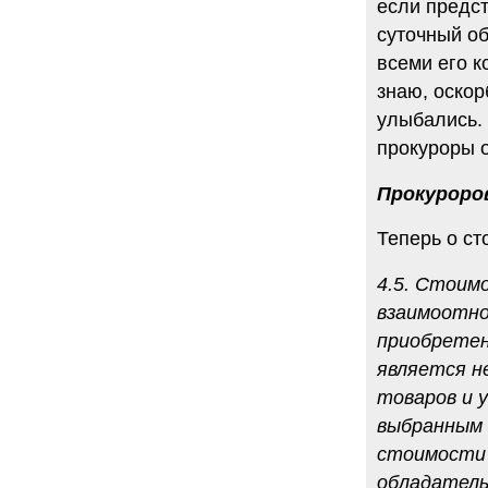
если предст
суточный об
всеми его к
знаю, оскор
улыбались.
прокуроры 
Прокуроро
Теперь о ст
4.5. Стоим
взаимоотно
приобретен
является н
товаров и 
выбранным 
стоимости 
обладатель