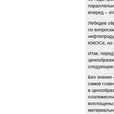
параллельн
вперед – эт
Лебедев обр
по вопросам
нефтепродук
ЮКОСе, но и
Итак, перед
ценообразо
следующее
Без знания 
самое глав
в ценообраз
платежеспо
воплощены в
материально