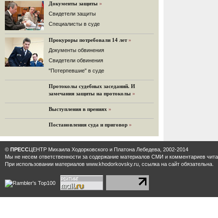
«Дождь»).
Документы защиты
»
32 комментария
Cвидетели защиты
12.08.2014
Cпециалисты в суде
Граждане не хотят платить по счетам ЮКОСа
Прокуроры потребовали 14 лет
»
Решение Гаагского суда о компенсации $50 млрд
поддержали 12%.
Документы обвинения
129 комментариев
Свидетели обвинения
11.08.2014
"Потерпевшие" в суде
«Светлая Вам память, Марина Филипповна!»
Протоколы судебных заседаний. И
Вечер у Ходорковских. Вспоминает Иван Стариков.
замечания защиты на протоколы
»
19 комментариев
Выступления в прениях
»
11.08.2014
«Удивительно сильная, мощная и
Постановления суда и приговор
»
достойная только преклонения
женщина»
Гости и ведущие «Эха Москвы» чтут
©
ПРЕСС
ЦЕНТР Михаила Ходорковского и Платона Лебедева, 2002-2014
память Марины Филипповны.
Мы не несем ответственности за содержание материалов CМИ и комментариев читат
10 комментариев
При использовании материалов www.khodorkovsky.ru, ссылка на сайт обязательна.
6.08.2014
Марина Филипповна Ходорковская:
«Я долго была молодой!»
"Новая" рассказывает о судьбе
Марины Филипповны и публикует ее
максимы.