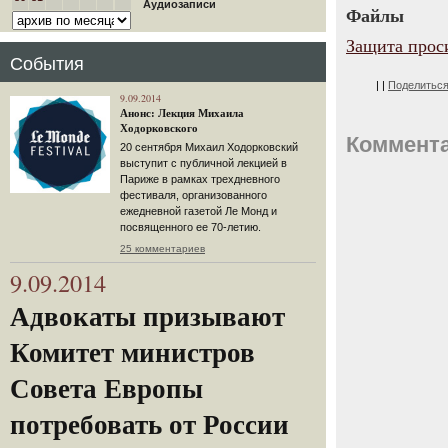
Аудиозаписи
Файлы
Защита прос
События
|
|
Поделитьс
9.09.2014
Анонс: Лекция Михаила
Ходорковского
Коммент
20 сентября Михаил Ходорковский
выступит с публичной лекцией в
Париже в рамках трехдневного
фестиваля, организованного
ежедневной газетой Ле Монд и
посвященного ее 70-летию.
25 комментариев
9.09.2014
Адвокаты призывают
Комитет министров
Совета Европы
потребовать от России