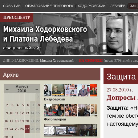
СОБЫТИЯ
|
ОБЖАЛОВАНИЕ ПРИГОВОРА
|
ХОДОРКОВСКИЙ
|
ЛЕБЕДЕВ
|
ЗАЩ
ПРЕСС
ЦЕНТР
ДНИ В ЗАКЛЮЧЕНИИ:
Михаил Ходорковский —
НА СВОБОДЕ!
(после 3709 дней в з
Архив
Защита
Август
←
→
27.08.2010 г.
2010
Допросы 
1
Видеоархив
2
3
4
5
6
7
8
Защита:
«Н
9
10
11
12
13
14
15
тем же обс
Фотогалерея
16
17
18
19
20
21
22
настоящему
23
24
25
26
27
28
29
30
31