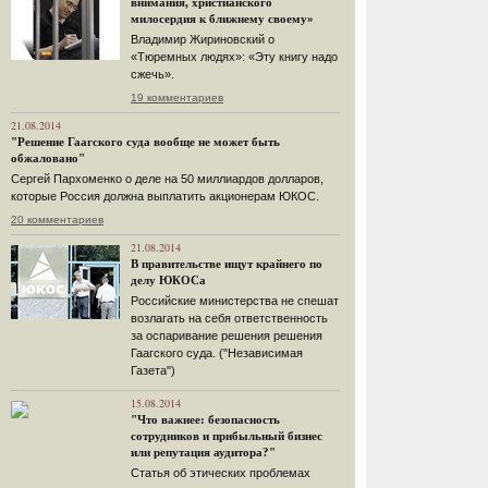
внимания, христианского
милосердия к ближнему своему»
Владимир Жириновский о
«Тюремных людях»: «Эту книгу надо
сжечь».
19 комментариев
21.08.2014
"Решение Гаагского суда вообще не может быть
обжаловано"
Сергей Пархоменко о деле на 50 миллиардов долларов,
которые Россия должна выплатить акционерам ЮКОС.
20 комментариев
21.08.2014
В правительстве ищут крайнего по
делу ЮКОСа
Российские министерства не спешат
возлагать на себя ответственность
за оспаривание решения решения
Гаагского суда. ("Независимая
Газета")
15.08.2014
"Что важнее: безопасность
сотрудников и прибыльный бизнес
или репутация аудитора?"
Статья об этических проблемах