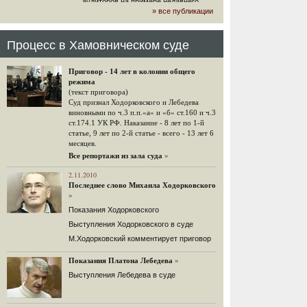
аудиторов на примере недавнего
» все публикации
громкого арбитражного решения по
ЮКОСу. (navalny.com)
30 комментариев
Процесс в Хамовническом суде
15.08.2014
"Инвесторы, подвергшиеся жестоким
Приговор - 14 лет в колонии общего
конфискационным санкциям со
режима
стороны государства, оказались под
(текст приговора)
защитой арбитражного суда"
Суд признал Ходорковского и Лебедева
Швейцарская газета "Neue Zuercher
виновными по ч.3 п.п.«а» и «б» ст.160 и ч.3
Zeitung" о гаагском судебном
ст.174.1 УК РФ. Наказание - 8 лет по 1-й
решении.
статье, 9 лет по 2-й статье - всего - 13 лет 6
месяцев.
48 комментариев
Все репортажи из зала суда
»
14.08.2014
Не исключил
2.11.2010
Последнее слово Михаила Ходорковского
Владимир Путин допускает, что Россия может выйти из-
»
под юрисдикции ЕСПЧ.
Показания Ходорковского
88 комментариев
Выступления Ходорковского в суде
14.08.2014
М.Ходорковский комментирует приговор
Нарулил
Игорь Сечин просит о помощи.
Показания Платона Лебедева
»
Ссылаясь на санкции, глава
Выступления Лебедева в суде
«Роснефти» хочет выбить из фонда
национального благосостояния 1,5
трлн рублей («Ведомости» и