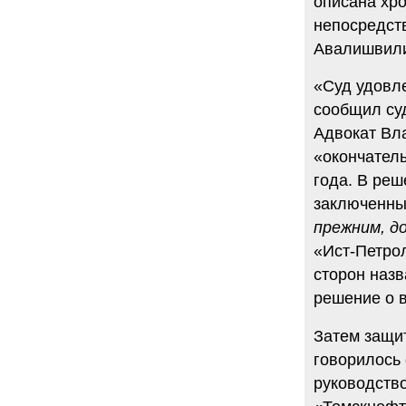
описана хро
непосредст
Авалишвили.
«Суд удовле
сообщил су
Адвокат Вл
«окончатель
года. В реш
заключенны
прежним, д
«Ист-Петро
сторон наз
решение о 
Затем защит
говорилось
руководств