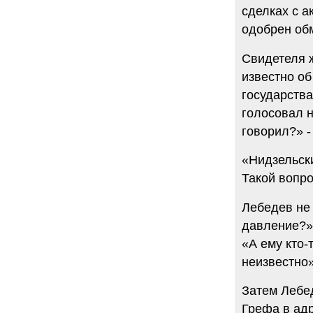
сделках с а
одобрен об
Свидетеля 
известно об
государства
голосовал н
говорил?» -
«Нидзельск
Такой вопро
Лебедев не 
давление?» 
«А ему кто-
неизвестно»
Затем Лебе
Грефа в ад