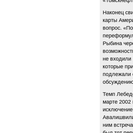
«Томскнефт
Наконец сви
карты Амери
вопрос. «По
переформули
Рыбина чер
возможность
не входили 
которые пр
подлежали 
обсуждению 
Темп Лебед
марте 2002
исключением
Авалишвили 
ним встреча
был тот пер