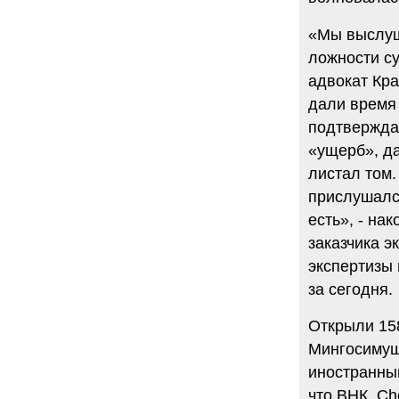
«Мы выслуша
ложности су
адвокат Кра
дали время 
подтвержда
«ущерб», да
листал том.
прислушалс
есть», - на
заказчика э
экспертизы 
за сегодня.
Открыли 15
Мингосимущ
иностранным
что ВНК, Che