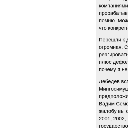
компаниями
прорабатыв
помню. Може
что конкре
Перешли к 
огромная. С
реагировать
плюс дефолт
почему я не
Лебедев всп
Мингосимущ
предположи
Вадим Семен
жалобу вы 
2001, 2002,
государство