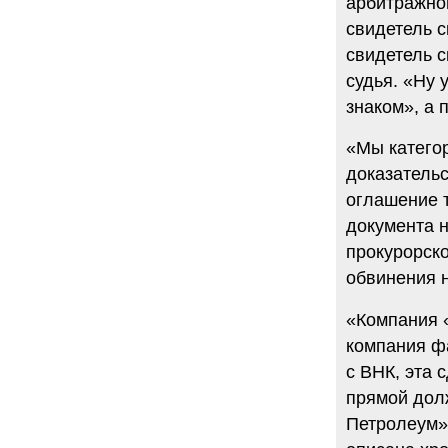
арбитражног
свидетель с
свидетель с
судья. «Ну 
знаком», а 
«Мы катего
доказательс
оглашение т
документа н
прокурорск
обвинения 
«Компания 
компания ф
с ВНК, эта 
прямой дол
Петролеум»