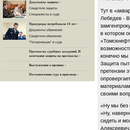
«Дождь»).
Документы защиты
»
32 комментария
Cвидетели защиты
Тут в «аква
12.08.2014
Cпециалисты в суде
Лебедев - В
Граждане не хотят платить по счетам ЮКОСа
Прокуроры потребовали 14 лет
»
Решение Гаагского суда о компенсации $50 млрд
замгенпрок
поддержали 12%.
Документы обвинения
в котором о
129 комментариев
Свидетели обвинения
«Томскнефт
11.08.2014
"Потерпевшие" в суде
«Светлая Вам память, Марина Филипповна!»
возможности
Протоколы судебных заседаний. И
Вечер у Ходорковских. Вспоминает Иван Стариков.
конечно мы 
замечания защиты на протоколы
»
19 комментариев
Защита пыта
Выступления в прениях
»
11.08.2014
претензии э
«Удивительно сильная, мощная и
Постановления суда и приговор
»
достойная только преклонения
опровергает
женщина»
Гости и ведущие «Эха Москвы» чтут
материалами
память Марины Филипповны.
своими вопр
10 комментариев
6.08.2014
«Ну мы без 
Марина Филипповна Ходорковская:
«Я долго была молодой!»
«Ну, наверн
"Новая" рассказывает о судьбе
сидеть и мо
Марины Филипповны и публикует ее
максимы.
Алексеевич,