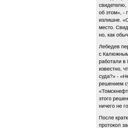
свидетелю, 
об этом», -
излишне. «С
место. Свид
но, как обыч
Лебедев пе
с Калюжным
работали в 
известно, 
суда?» - «Н
решением с
«Томскнефти
этого реше
ничего не г
После крат
протокол за