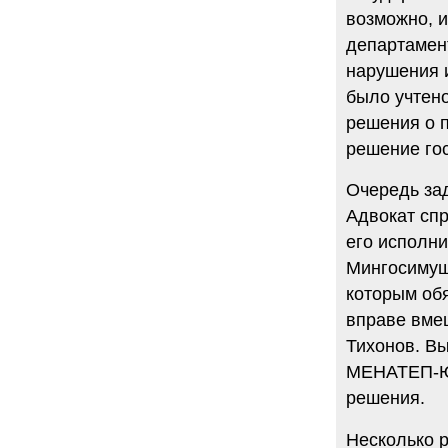
возможно, и
департамен
нарушения и
было учтен
решения о 
решение го
Очередь за
Адвокат спр
его исполни
Мингосимуще
которым об
вправе вмеш
Тихонов. Вы
МЕНАТЕП-ЮК
решения.
Несколько р