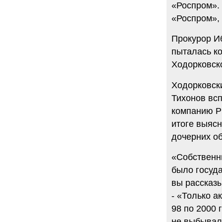
«Роспром». 
«Роспром», 
Прокурор Иб
пыталась к
Ходорковско
Ходорковски
Тихонов вс
компанию Р
итоге выясн
дочерних о
«Собственн
было госуда
вы рассказ
- «Только а
98 по 2000 
не выбывал