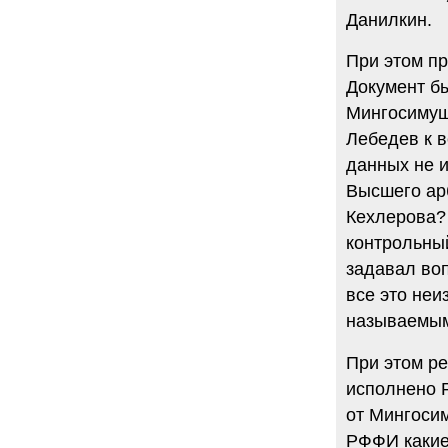
34 комментария
Данилкин.
6.08.2014
"Марина Ходорковская была
При этом п
идеальной матерью"
Дмитрий Быков о том, что Марина
Документ бы
Филипповна умела давать своей
Мингосимущ
семье ощущение правды.
Лебедев к в
12 комментариев
5.08.2014
данных не и
Она побыла с ним, свободным, немного. Несправедливо
Высшего ар
немного
Марину Филипповну вспоминает журналист Вера
Кехлерова?
Челищева.
контрольны
19 комментариев
задавал воп
4.08.2014
"Основной вывод третейского суда: главной целью России
все это неи
было не собрать налоги, а обанкротить ЮКОС и
называемым
завладеть его активами"
"Ведомости" о деталях громкого судебного решения.
При этом р
15 комментариев
исполнено 
от Мингосим
РФФИ какие