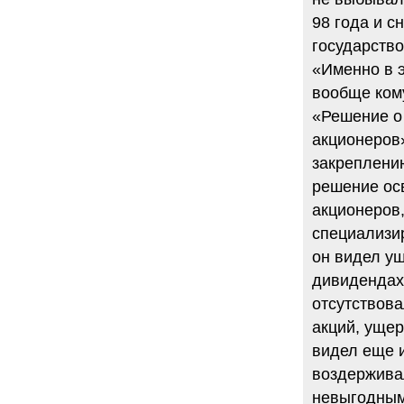
98 года и с
государство
«Именно в э
вообще кому
«Решение о
акционеров
закреплению
решение осв
акционеров,
специализир
он видел ущ
дивидендах,
отсутствов
акций, ущер
видел еще и
воздерживал
невыгодным