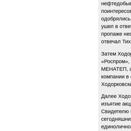
нефтедобыв
поинтересо
одобрялись 
ушел в отве
пропаже неф
отвечал Тих
Затем Ходо
«Роспром»,
МЕНАТЕП, а
компании в 
Ходорковски
Далее Ходо
изъятие акц
Свидетелю 
сегодняшни
единоличног