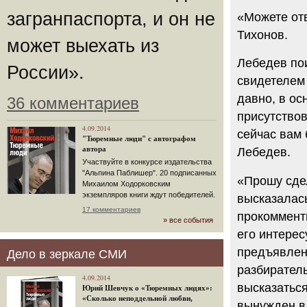
загранпаспорта, и он не
«Можете отв
Тихонов.
может выехать из
Лебедев по
России».
свидетелем
давно, в ос
36 комментариев
присутствов
4.09.2014
сейчас вам 
"Тюремные люди" с автографом
автора
Лебедев.
Участвуйте в конкурсе издательства
"Альпина Паблишер". 20 подписанных
«Прошу сдел
Михаилом Ходорковским
экземпляров книги ждут победителей.
высказалась
17 комментариев
прокомменти
» все события
его интерес
предъявленн
Дело в зеркале СМИ
разбиратель
4.09.2014
высказаться
Юрий Шевчук о «Тюремных людях»:
«Сколько неподдельной любви,
вынужден в 