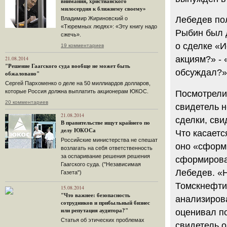
внимания, христианского
милосердия к ближнему своему»
Лебедев пол
Владимир Жириновский о
«Тюремных людях»: «Эту книгу надо
Рыбин был 
сжечь».
о сделке «И
19 комментариев
акциям?» - 
21.08.2014
"Решение Гаагского суда вообще не может быть
обсуждал?» 
обжаловано"
Сергей Пархоменко о деле на 50 миллиардов долларов,
которые Россия должна выплатить акционерам ЮКОС.
Посмотрели 
20 комментариев
свидетель н
21.08.2014
сделки, сви
В правительстве ищут крайнего по
делу ЮКОСа
Что касаетс
Российские министерства не спешат
оно «сформ
возлагать на себя ответственность
за оспаривание решения решения
сформирова
Гаагского суда. ("Независимая
Лебедев. «
Газета")
Томскнефти»
15.08.2014
"Что важнее: безопасность
анализирова
сотрудников и прибыльный бизнес
оценивал п
или репутация аудитора?"
Статья об этических проблемах
свидетель о