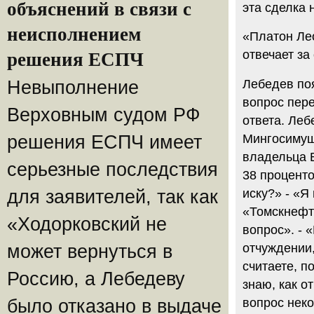
объяснений в связи с
эта сделка
неисполнением
«Платон Лео
отвечает за
решения ЕСПЧ
Лебедев поя
Невыполнение
вопрос пер
Верховным судом РФ
ответа. Ле
Мингосимущ
решения ЕСПЧ имеет
владельца 
серьезные последствия
38 процент
иску?» - «Я
для заявителей, так как
«Томскнефти
«Ходорковский не
вопрос». - 
отчуждении,
может вернуться в
считаете, п
Россию, а Лебедеву
знаю, как о
вопрос неко
было отказано в выдаче