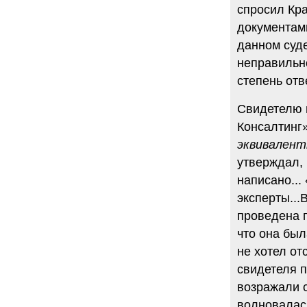
спросил Кра
документами
данном суд
неправильно
степень отв
Свидетелю 
Консалтинг
эквивалент
утверждал, 
написано..
эксперты...
проведена 
что она бы
не хотел от
свидетеля 
возражали с
волновалас