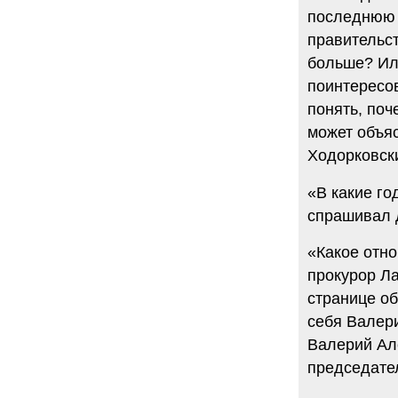
последнюю м
правительст
больше? Ил
поинтересов
понять, поч
может объяс
Ходорковск
«В какие го
спрашивал 
«Какое отн
прокурор Ла
странице об
себя Валери
Валерий Але
председате