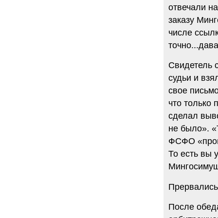
отвечали на
заказу Минг
числе ссылк
точно...дав
Свидетель с
судьи и взя
свое письмо
что только 
сделал выво
не было». «
ФСФО «пров
То есть вы у
Мингосимущ
Прервались
После обед