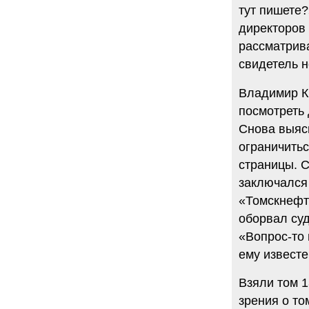
тут пишете?
директоров
рассматрива
свидетель н
Владимир К
посмотреть 
Снова выясн
ограничитьс
страницы. С
заключался 
«Томскнефти
оборвал суд
«Вопрос-то 
ему известе
Взяли том 1
зрения о то