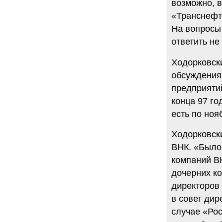
возможно, в
«Транснефти
На вопросы
ответить не
Ходорковск
обсуждения
предприятий
конца 97 го
есть по ноя
Ходорковски
ВНК. «Было
компаний В
дочерних к
директоров 
в совет дир
случае «Рос