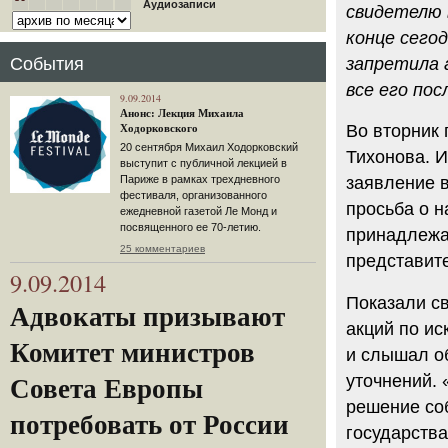
Аудиозаписи
свидетелю в
конце сего
События
запретила 
все его по
9.09.2014
Анонс: Лекция Михаила
Во вторник
Ходорковского
20 сентября Михаил Ходорковский
Тихонова. И
выступит с публичной лекцией в
Париже в рамках трехдневного
заявление 
фестиваля, организованного
просьба о н
ежедневной газетой Ле Монд и
посвященного ее 70-летию.
принадлежа
25 комментариев
представит
9.09.2014
Показали с
Адвокаты призывают
акций по ис
Комитет министров
и слышал об
уточнений. 
Совета Европы
решение соб
потребовать от России
государств