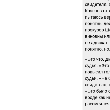
свидетеля, 
Краснов отв
пытаюсь вер
понятны дей
прокурор Шо
виновны или
не адвокат.
понятно, но.
«Это что, Д
судья. «Это
повысил гол
судьи. «Не 
свидетеля, 
«Это было о
вроде как н
рассмеялся