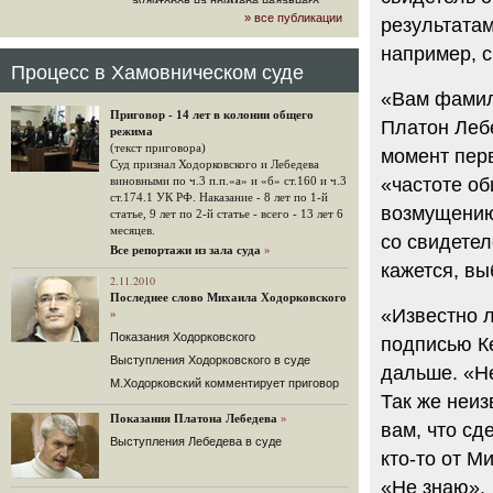
аудиторов на примере недавнего
» все публикации
громкого арбитражного решения по
результата
ЮКОСу. (navalny.com)
например, с
30 комментариев
Процесс в Хамовническом суде
15.08.2014
«Вам фамил
"Инвесторы, подвергшиеся жестоким
Приговор - 14 лет в колонии общего
конфискационным санкциям со
Платон Лебе
режима
стороны государства, оказались под
(текст приговора)
момент пер
защитой арбитражного суда"
Суд признал Ходорковского и Лебедева
Швейцарская газета "Neue Zuercher
«частоте об
виновными по ч.3 п.п.«а» и «б» ст.160 и ч.3
Zeitung" о гаагском судебном
ст.174.1 УК РФ. Наказание - 8 лет по 1-й
возмущению
решении.
статье, 9 лет по 2-й статье - всего - 13 лет 6
месяцев.
48 комментариев
со свидетел
Все репортажи из зала суда
»
14.08.2014
кажется, вы
Не исключил
2.11.2010
Последнее слово Михаила Ходорковского
Владимир Путин допускает, что Россия может выйти из-
«Известно л
»
под юрисдикции ЕСПЧ.
Показания Ходорковского
подписью К
88 комментариев
Выступления Ходорковского в суде
14.08.2014
дальше. «Не
М.Ходорковский комментирует приговор
Нарулил
Так же неиз
Игорь Сечин просит о помощи.
Показания Платона Лебедева
»
Ссылаясь на санкции, глава
вам, что сд
Выступления Лебедева в суде
«Роснефти» хочет выбить из фонда
кто-то от М
национального благосостояния 1,5
трлн рублей («Ведомости» и
«Не знаю».