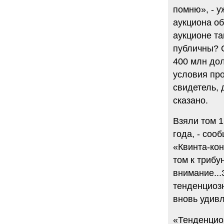
помню», - у
аукциона об
аукционе та
публичны? О
400 млн дол
условия про
свидетель, 
сказано.
Взяли том 
года, - соо
«Квинта-кон
том к трибу
внимание...
тенденциозн
вновь удивл
«Тенденциоз