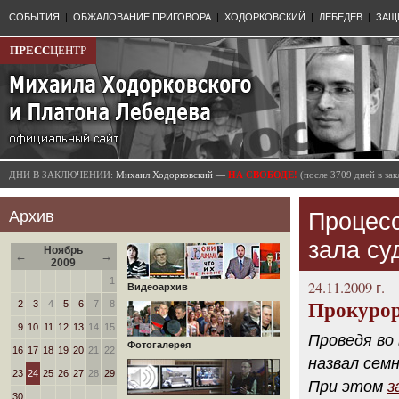
СОБЫТИЯ
|
ОБЖАЛОВАНИЕ ПРИГОВОРА
|
ХОДОРКОВСКИЙ
|
ЛЕБЕДЕВ
|
ЗАЩ
ПРЕСС
ЦЕНТР
ДНИ В ЗАКЛЮЧЕНИИ:
Михаил Ходорковский —
НА СВОБОДЕ!
(после 3709 дней в з
Архив
Процесс
зала су
Ноябрь
←
→
2009
1
24.11.2009 г.
Видеоархив
2
3
4
5
6
7
8
Прокурор
9
10
11
12
13
14
15
Проведя во
Фотогалерея
16
17
18
19
20
21
22
назвал сем
23
24
25
26
27
28
29
При этом
з
30