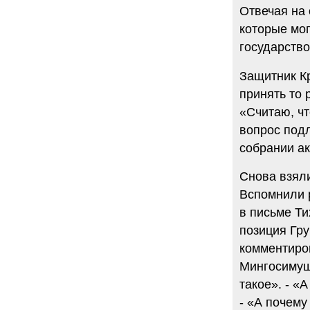
Отвечая на 
которые мог
государство
Защитник К
принять то 
«Считаю, чт
вопрос под
собрании а
Снова взял
Вспомнили р
в письме Ти
позиция Гру
комментиров
Мингосимущ
такое». - «
- «А почему