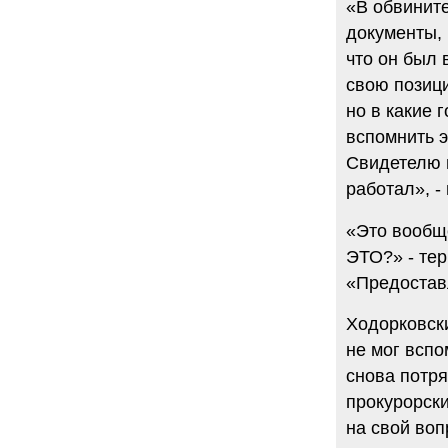
«В обвинит
документы,
что он был 
свою позици
но в какие 
вспомнить э
Свидетелю м
работал», -
«Это вообще
ЭТО?» - тер
«Предостав
Ходорковски
не мог вспо
снова потря
прокурорски
на свой воп