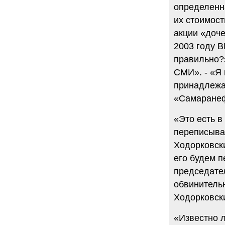
определенна
их стоимост
акции «доче
2003 году 
правильно?»
СМИ». - «Я 
принадлежа
«Самаранефт
«Это есть в
переписыват
Ходорковски
его будем п
председате
обвинительн
Ходорковск
«Известно л