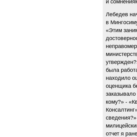
и сомнения
Лебедев на
в Мингосим
«Этим зани
достовернос
неправомер
министерств
утвержден?
была работа
находило о
оценщика бе
заказывало 
кому?» - «К
Консалтинг»
сведения?» 
милицейский
отчет я ран