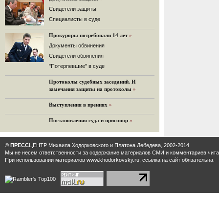
32 комментария
Cвидетели защиты
12.08.2014
Cпециалисты в суде
Граждане не хотят платить по счетам ЮКОСа
Прокуроры потребовали 14 лет
»
Решение Гаагского суда о компенсации $50 млрд
поддержали 12%.
Документы обвинения
129 комментариев
Свидетели обвинения
11.08.2014
"Потерпевшие" в суде
«Светлая Вам память, Марина Филипповна!»
Протоколы судебных заседаний. И
Вечер у Ходорковских. Вспоминает Иван Стариков.
замечания защиты на протоколы
»
19 комментариев
Выступления в прениях
»
11.08.2014
«Удивительно сильная, мощная и
Постановления суда и приговор
»
достойная только преклонения
женщина»
Гости и ведущие «Эха Москвы» чтут
©
ПРЕСС
ЦЕНТР Михаила Ходорковского и Платона Лебедева, 2002-2014
память Марины Филипповны.
Мы не несем ответственности за содержание материалов CМИ и комментариев читат
10 комментариев
При использовании материалов www.khodorkovsky.ru, ссылка на сайт обязательна.
6.08.2014
Марина Филипповна Ходорковская:
«Я долго была молодой!»
"Новая" рассказывает о судьбе
Марины Филипповны и публикует ее
максимы.
34 комментария