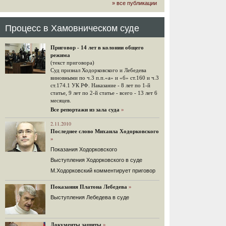
» все публикации
громкого арбитражного решения по
ЮКОСу. (navalny.com)
30 комментариев
Процесс в Хамовническом суде
15.08.2014
"Инвесторы, подвергшиеся жестоким
Приговор - 14 лет в колонии общего
конфискационным санкциям со
режима
стороны государства, оказались под
(текст приговора)
защитой арбитражного суда"
Суд признал Ходорковского и Лебедева
Швейцарская газета "Neue Zuercher
виновными по ч.3 п.п.«а» и «б» ст.160 и ч.3
Zeitung" о гаагском судебном
ст.174.1 УК РФ. Наказание - 8 лет по 1-й
решении.
статье, 9 лет по 2-й статье - всего - 13 лет 6
месяцев.
48 комментариев
Все репортажи из зала суда
»
14.08.2014
Не исключил
2.11.2010
Последнее слово Михаила Ходорковского
Владимир Путин допускает, что Россия может выйти из-
»
под юрисдикции ЕСПЧ.
Показания Ходорковского
88 комментариев
Выступления Ходорковского в суде
14.08.2014
М.Ходорковский комментирует приговор
Нарулил
Игорь Сечин просит о помощи.
Показания Платона Лебедева
»
Ссылаясь на санкции, глава
Выступления Лебедева в суде
«Роснефти» хочет выбить из фонда
национального благосостояния 1,5
трлн рублей («Ведомости» и
«Дождь»).
Документы защиты
»