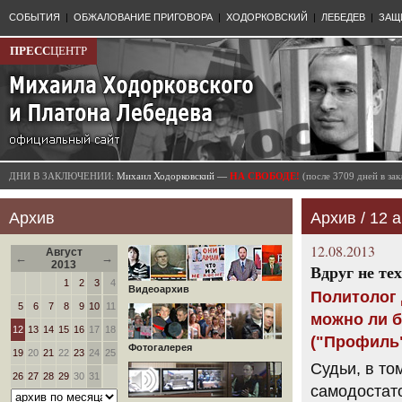
СОБЫТИЯ
|
ОБЖАЛОВАНИЕ ПРИГОВОРА
|
ХОДОРКОВСКИЙ
|
ЛЕБЕДЕВ
|
ЗАЩ
ПРЕСС
ЦЕНТР
ДНИ В ЗАКЛЮЧЕНИИ:
Михаил Ходорковский —
НА СВОБОДЕ!
(после 3709 дней в з
Архив
Архив / 12 а
12.08.2013
Август
←
→
2013
Вдруг не те
1
2
3
4
Видеоархив
Политолог 
5
6
7
8
9
10
11
можно ли 
12
13
14
15
16
17
18
("Профиль
Фотогалерея
19
20
21
22
23
24
25
Судьи, в то
26
27
28
29
30
31
самодостато