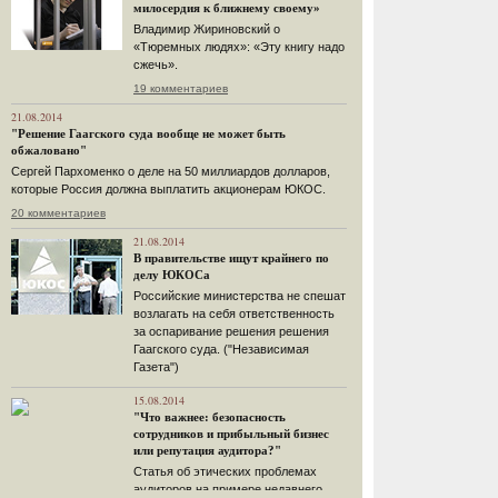
милосердия к ближнему своему»
Владимир Жириновский о
«Тюремных людях»: «Эту книгу надо
сжечь».
19 комментариев
21.08.2014
"Решение Гаагского суда вообще не может быть
обжаловано"
Сергей Пархоменко о деле на 50 миллиардов долларов,
которые Россия должна выплатить акционерам ЮКОС.
20 комментариев
21.08.2014
В правительстве ищут крайнего по
делу ЮКОСа
Российские министерства не спешат
возлагать на себя ответственность
за оспаривание решения решения
Гаагского суда. ("Независимая
Газета")
15.08.2014
"Что важнее: безопасность
сотрудников и прибыльный бизнес
или репутация аудитора?"
Статья об этических проблемах
аудиторов на примере недавнего