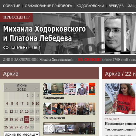
СОБЫТИЯ
|
ОБЖАЛОВАНИЕ ПРИГОВОРА
|
ХОДОРКОВСКИЙ
|
ЛЕБЕДЕВ
|
ЗАЩ
ПРЕСС
ЦЕНТР
ДНИ В ЗАКЛЮЧЕНИИ:
Михаил Ходорковский —
НА СВОБОДЕ!
(после 3709 дней в з
Архив
Архив / 22 и
Июнь
←
→
2012
1
2
3
Видеоархив
4
5
6
7
8
9
10
11
12
13
14
15
16
17
Фотогалерея
22.06.2012
18
19
20
21
22
23
24
Незаконные решения
25
26
27
28
29
30
Так сегодня решил
26 комментариев