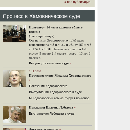
» все публикации
громкого арбитражного решения по
ЮКОСу. (navalny.com)
30 комментариев
Процесс в Хамовническом суде
15.08.2014
"Инвесторы, подвергшиеся жестоким
Приговор - 14 лет в колонии общего
конфискационным санкциям со
режима
стороны государства, оказались под
(текст приговора)
защитой арбитражного суда"
Суд признал Ходорковского и Лебедева
Швейцарская газета "Neue Zuercher
виновными по ч.3 п.п.«а» и «б» ст.160 и ч.3
Zeitung" о гаагском судебном
ст.174.1 УК РФ. Наказание - 8 лет по 1-й
решении.
статье, 9 лет по 2-й статье - всего - 13 лет 6
месяцев.
48 комментариев
Все репортажи из зала суда
»
14.08.2014
Не исключил
2.11.2010
Последнее слово Михаила Ходорковского
Владимир Путин допускает, что Россия может выйти из-
»
под юрисдикции ЕСПЧ.
Показания Ходорковского
88 комментариев
Выступления Ходорковского в суде
14.08.2014
М.Ходорковский комментирует приговор
Нарулил
Игорь Сечин просит о помощи.
Показания Платона Лебедева
»
Ссылаясь на санкции, глава
Выступления Лебедева в суде
«Роснефти» хочет выбить из фонда
национального благосостояния 1,5
трлн рублей («Ведомости» и
«Дождь»).
Документы защиты
»