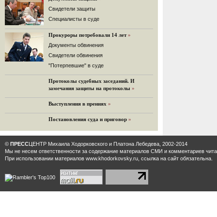
32 комментария
Cвидетели защиты
12.08.2014
Cпециалисты в суде
Граждане не хотят платить по счетам ЮКОСа
Прокуроры потребовали 14 лет
»
Решение Гаагского суда о компенсации $50 млрд
поддержали 12%.
Документы обвинения
129 комментариев
Свидетели обвинения
11.08.2014
"Потерпевшие" в суде
«Светлая Вам память, Марина Филипповна!»
Протоколы судебных заседаний. И
Вечер у Ходорковских. Вспоминает Иван Стариков.
замечания защиты на протоколы
»
19 комментариев
Выступления в прениях
»
11.08.2014
«Удивительно сильная, мощная и
Постановления суда и приговор
»
достойная только преклонения
женщина»
Гости и ведущие «Эха Москвы» чтут
©
ПРЕСС
ЦЕНТР Михаила Ходорковского и Платона Лебедева, 2002-2014
память Марины Филипповны.
Мы не несем ответственности за содержание материалов CМИ и комментариев читат
10 комментариев
При использовании материалов www.khodorkovsky.ru, ссылка на сайт обязательна.
6.08.2014
Марина Филипповна Ходорковская:
«Я долго была молодой!»
"Новая" рассказывает о судьбе
Марины Филипповны и публикует ее
максимы.
34 комментария