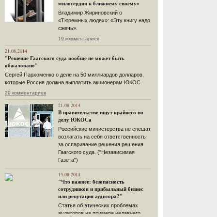
милосердия к ближнему своему»
Владимир Жириновский о
«Тюремных людях»: «Эту книгу надо
сжечь».
19 комментариев
21.08.2014
"Решение Гаагского суда вообще не может быть
обжаловано"
Сергей Пархоменко о деле на 50 миллиардов долларов,
которые Россия должна выплатить акционерам ЮКОС.
20 комментариев
21.08.2014
В правительстве ищут крайнего по
делу ЮКОСа
Российские министерства не спешат
возлагать на себя ответственность
за оспаривание решения решения
Гаагского суда. ("Независимая
Газета")
15.08.2014
"Что важнее: безопасность
сотрудников и прибыльный бизнес
или репутация аудитора?"
Статья об этических проблемах
аудиторов на примере недавнего