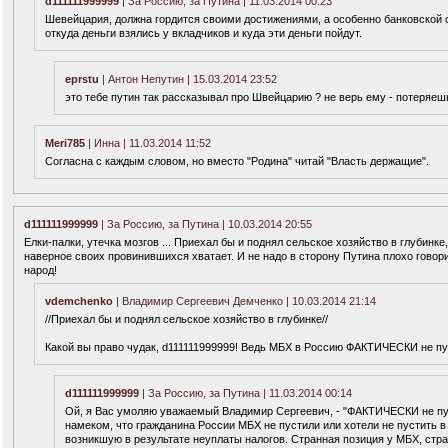
d111111999999
| За Россию, за Путина | 11.03.2014 00:23
Шевейцария, должна гордится своими достижениями, а особенно банковской 
откуда деньги взялись у вкладчиков и куда эти деньги пойдут.
eprstu
| Антон Непутин | 15.03.2014 23:52
это тебе путин так рассказывал про Швейцарию ? не верь ему - потеряеш
Meri785
| Инна | 11.03.2014 11:52
Согласна с каждым словом, но вместо "Родина" читай "Власть держащие".
d111111999999
| За Россию, за Путина | 10.03.2014 20:55
Елки-палки, утечка мозгов ... Приехал бы и поднял сельское хозяйство в глубинк
наверное своих провинившихся хватает. И не надо в сторону Путина плохо говор
народ!
vdemchenko
| Владимир Сергеевич Демченко | 10.03.2014 21:14
//Приехал бы и поднял сельское хозяйство в глубинке//
Какой вы право чудак, d111111999999! Ведь МБХ в Россию ФАКТИЧЕСКИ не пу
d111111999999
| За Россию, за Путина | 11.03.2014 00:14
Ой, я Вас умоляю уважаемый Владимир Сергеевич, - "ФАКТИЧЕСКИ не пуск
намеком, что гражданина России МБХ не пустили или хотели не пустить в 
возникшую в результате неуплаты налогов. Странная позиция у МБХ, стран