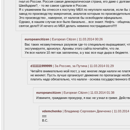
гнал из России. Россия самая демократическая страна, его даже с долгам
Швейцарии?, - то же самое сделали в России.
Я с уважением бы отнесся к поступку МБХ по неуплате налогов, если бы
завод по производству микрочипов, аналогов которым по производительно
Это производство , наверное, от налогов бы освободили официально.
Однако, в нашем случае все было банально... все знают. Нефть - общенац
святое дело!!! И нечего из МБХ делать невинно пострадавшего!!!!!
europeancitizen
| European Citizen | 11.03.2014 00:26
Вас таких незамутненных разумом где-то специально выращивают, что 
эксгумируете, архиолух. Архивы этого сайта почитайте, что ли.
Уж все налоги 10 лет как заплачены, а у вас все еще дыра в бюджете
d111111999999
| За Россию, за Путина | 11.03.2014 01:29
Читайте внимательно мой пост, у нас многие люди налоги не платя
не меняет. Пусть лучше организует движение по пропаганде необх
платить надо обязательно, что налоги - основа государственного 
europeancitizen
| European Citizen | 11.03.2014 01:38
Извините, гражданин прокурор, я вас не узнал в гриме. Действ
vdemchenko
| Владимир Сергеевич Демченко | 11.03.2014 
!!!!!
В.С.