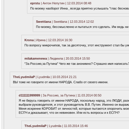
eprstu
| Антон Непутин | 12.03.2014 08:48
По моему наоборот Инна , всегда приятно услышать "глас беснова
Swettlana
| Swettlana | 12.03.2014 12:02
По-моему, бессмысленно и пытаться это сделать. Им ведь ни в
Krona
| Ирина | 12.03.2014 16:30
По вопросу микрочипов, так за десяточку, этот инструмент стал бы у
milakamenewa
| Людмила | 20.03.2014 15:50
"За Россию,за Путина" Чего же так анонимно? Страшно имя написать?
TheLyudmilaP
| Lyudmila | 10.03.2014 21:21
ВЫ тоже не говорите от имени НАРОДА. Слабо от своего имени.
d111111999999
| За Россию, за Путина | 11.03.2014 00:50
Я не берусь говорить от имени НАРОДА, поскольку народ, это ЛЮДИ, р
выбрали руководителя, и этот руководитель В.В. Путин. Именно он выраж
Меня искренне КОРОБИТ от личностей, которые пытаются опорочить мое 
ЕСПЧ и доказывает, что он невиновен. Или есть вопросы и к ЕСПЧ?
TheLyudmilaP
| Lyudmila | 11.03.2014 15:46