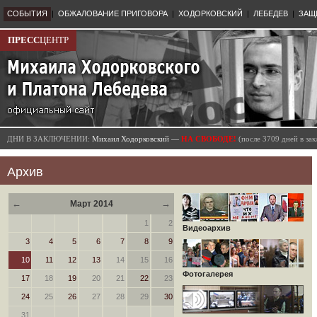
СОБЫТИЯ
|
ОБЖАЛОВАНИЕ ПРИГОВОРА
|
ХОДОРКОВСКИЙ
|
ЛЕБЕДЕВ
|
ЗАЩ
ПРЕСС
ЦЕНТР
ДНИ В ЗАКЛЮЧЕНИИ:
Михаил Ходорковский —
НА СВОБОДЕ!
(после 3709 дней в з
Архив
←
→
Март 2014
1
2
Видеоархив
3
4
5
6
7
8
9
10
11
12
13
14
15
16
Фотогалерея
17
18
19
20
21
22
23
24
25
26
27
28
29
30
31