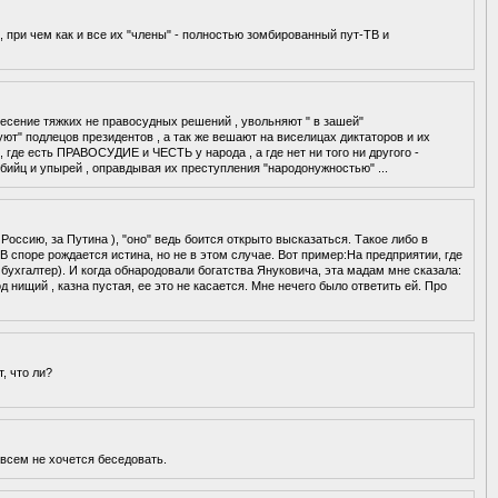
 , при чем как и все их "члены" - полностью зомбированный пут-ТВ и
есение тяжких не правосудных решений , увольняют " в зашей"
ют" подлецов президентов , а так же вешают на виселицах диктаторов и их
 , где есть ПРАВОСУДИЕ и ЧЕСТЬ у народа , а где нет ни того ни другого -
бийц и упырей , оправдывая их преступления "народонужностью" ...
Россию, за Путина ), "оно" ведь боится открыто высказаться. Такое либо в
 В споре рождается истина, но не в этом случае. Вот пример:На предприятии, где
 бухгалтер). И когда обнародовали богатства Януковича, эта мадам мне сказала:
род нищий , казна пустая, ее это не касается. Мне нечего было ответить ей. Про
, что ли?
всем не хочется беседовать.