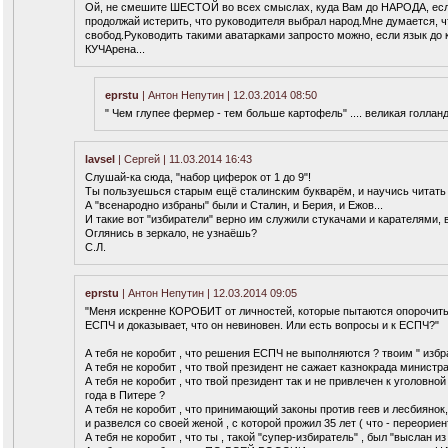
Ой, не смешите ШЕСТОЙ во всех смыслах, куда Вам до НАРОДА, если
продолжай истерить, что руководителя выбрал народ.Мне думается, ч
свобод.Руководить такими аватарками запросто можно, если язык до 
КУЧАрена...
eprstu
| Антон Непутин | 12.03.2014 08:50
" Чем глупее фермер - тем больше картофель" .... великая голланд
lavsel
| Сергей | 11.03.2014 16:43
Слушай-ка сюда, "набор циферок от 1 до 9"!
Ты пользуешься старым ещё сталинским букварём, и научись читать 
А "всенародно избраны" были и Сталин, и Берия, и Ежов...
И такие вот "избиратели" верно им служили стукачами и карателями, 
Оглянись в зеркало, не узнаёшь?
С.Л.
eprstu
| Антон Непутин | 12.03.2014 09:05
"Меня искренне КОРОБИТ от личностей, которые пытаются опорочить 
ЕСПЧ и доказывает, что он невиновен. Или есть вопросы и к ЕСПЧ?"
А тебя не коробит , что решения ЕСПЧ не выполняются ? твоим " изб
А тебя не коробит , что твой президент не сажает казнокрада министра
А тебя не коробит , что твой президент так и не привлечен к уголовн
года в Питере ?
А тебя не коробит , что принимающий законы против геев и лесбияно
и развелся со своей женой , с которой прожил 35 лет ( что - переориен
А тебя не коробит , что ты , такой "супер-избиратель" , был "выслан и