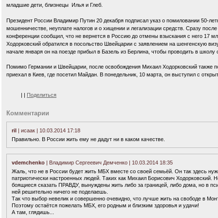
младшие дети, близнецы Илья и Глеб.
Президент России Владимир Путин 20 декабря подписал указ о помиловании 50-летн
мошенничестве, неуплате налогов и о хищении и легализации средств. Сразу после
конференции сообщил, что не вернется в Россию до отмены взыскания с него 17 млр
Ходорковский обратился в посольство Швейцарии с заявлением на шенгенскую виз
начале января он на поезде прибыл в Базель из Берлина, чтобы проводить в школу 
Помимо Германии и Швейцарии, после освобождения Михаил Ходорковский также по
приехал в Киев, где посетил Майдан. В понедельник, 10 марта, он выступил с откр
|
|
Поделиться
Комментарии
ril
| исаак | 10.03.2014 17:18
Правильно. В России жить ему не дадут ни в каком качестве.
vdemchenko
| Владимир Сергеевич Демченко | 10.03.2014 18:35
Жаль, что не в России будет жить МБХ вместе со своей семьёй. Он так здесь ну
патриотически настроенных людей. Таких как Михаил Борисович Ходорковский. Но
боящиеся сказать ПРАВДУ, вынуждены жить либо за границей, либо дома, но в пс
ней решительно ничего не поделаешь.
Так что выбор невелик и совершенно очевидно, что лучше жить на свободе в Мон
Поэтому остаётся пожелать МБХ, его родным и близким здоровья и удачи!
А там, глядишь...