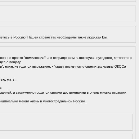
нетесь в Россию. Нашей стране так необходимы такие люди,как Вы.
но, не просто "помиловала", а с отвращением выплюнула неугодного, которого не
щее о пощаде!
", никак не годится выражение, - "сразу после помилования экс-глава ЮКОСа
ью, мать...
я.
томанией, а заслуженно гордится своими достижениями в очень многих отраслях
инципиально менял жизнь в многострадальной России.