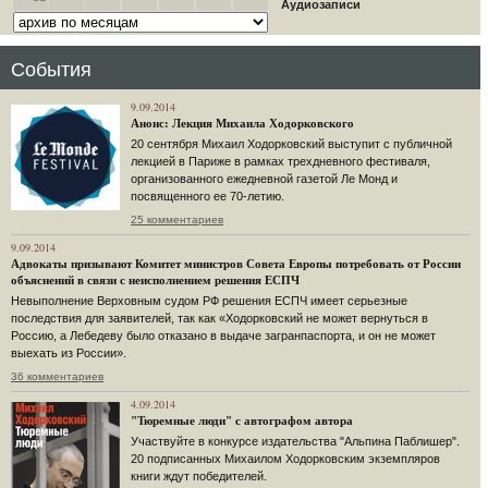
Аудиозаписи
События
9.09.2014
Анонс: Лекция Михаила Ходорковского
20 сентября Михаил Ходорковский выступит с публичной
лекцией в Париже в рамках трехдневного фестиваля,
организованного ежедневной газетой Ле Монд и
посвященного ее 70-летию.
25 комментариев
9.09.2014
Адвокаты призывают Комитет министров Совета Европы потребовать от России
объяснений в связи с неисполнением решения ЕСПЧ
Невыполнение Верховным судом РФ решения ЕСПЧ имеет серьезные
последствия для заявителей, так как «Ходорковский не может вернуться в
Россию, а Лебедеву было отказано в выдаче загранпаспорта, и он не может
выехать из России».
36 комментариев
4.09.2014
"Тюремные люди" с автографом автора
Участвуйте в конкурсе издательства "Альпина Паблишер".
20 подписанных Михаилом Ходорковским экземпляров
книги ждут победителей.