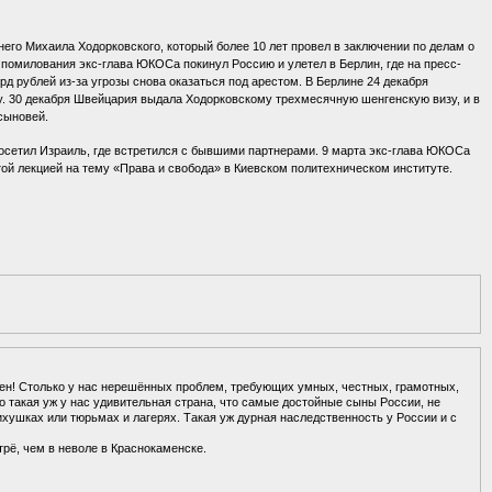
его Михаила Ходорковского, который более 10 лет провел в заключении по делам о
 помилования экс-глава ЮКОСа покинул Россию и улетел в Берлин, где на пресс-
д рублей из-за угрозы снова оказаться под арестом. В Берлине 24 декабря
у. 30 декабря Швейцария выдала Ходорковскому трехмесячную шенгенскую визу, и в
сыновей.
сетил Израиль, где встретился с бывшими партнерами. 9 марта экс-глава ЮКОСа
ытой лекцией на тему «Права и свобода» в Киевском политехническом институте.
жен! Столько у нас нерешённых проблем, требующих умных, честных, грамотных,
 такая уж у нас удивительная страна, что самые достойные сыны России, не
ихушках или тюрьмах и лагерях. Такая уж дурная наследственность у России и с
трё, чем в неволе в Краснокаменске.