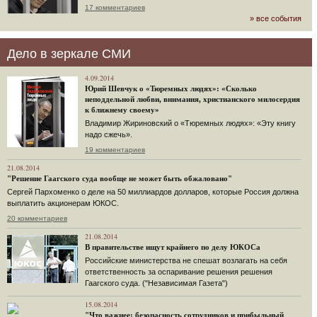
17 комментариев
» все события
Дело в зеркале СМИ
4.09.2014
Юрий Шевчук о «Тюремных людях»: «Сколько
неподдельной любви, внимания, христианского милосердия
к ближнему своему»
Владимир Жириновский о «Тюремных людях»: «Эту книгу
надо сжечь».
19 комментариев
21.08.2014
"Решение Гаагского суда вообще не может быть обжаловано"
Сергей Пархоменко о деле на 50 миллиардов долларов, которые Россия должна
выплатить акционерам ЮКОС.
20 комментариев
21.08.2014
В правительстве ищут крайнего по делу ЮКОСа
Российские министерства не спешат возлагать на себя
ответственность за оспаривание решения решения
Гаагского суда. ("Независимая Газета")
15.08.2014
"Что важнее: безопасность сотрудников и прибыльный