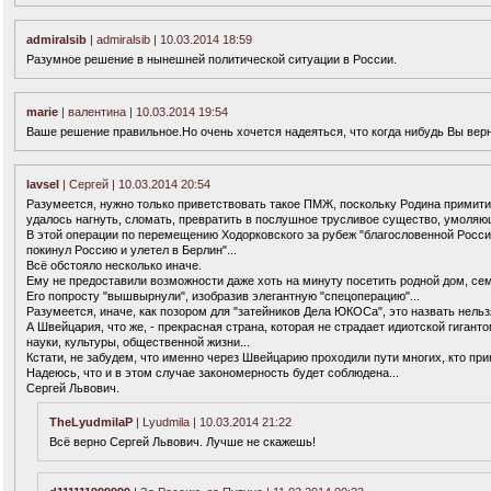
admiralsib
| admiralsib | 10.03.2014 18:59
Разумное решение в нынешней политической ситуации в России.
marie
| валентина | 10.03.2014 19:54
Ваше решение правильное.Но очень хочется надеяться, что когда нибудь Вы вер
lavsel
| Сергей | 10.03.2014 20:54
Разумеется, нужно только приветствовать такое ПМЖ, поскольку Родина примитив
удалось нагнуть, сломать, превратить в послушное трусливое существо, умоляю
В этой операции по перемещению Ходорковского за рубеж "благословенной России
покинул Россию и улетел в Берлин"...
Всё обстояло несколько иначе.
Ему не предоставили возможности даже хоть на минуту посетить родной дом, сем
Его попросту "вышвырнули", изобразив элегантную "спецоперацию"...
Разумеется, иначе, как позором для "затейников Дела ЮКОСа", это назвать нельз
А Швейцария, что же, - прекрасная страна, которая не страдает идиотской гиган
науки, культуры, общественной жизни...
Кстати, не забудем, что именно через Швейцарию проходили пути многих, кто пр
Надеюсь, что и в этом случае закономерность будет соблюдена...
Сергей Львович.
TheLyudmilaP
| Lyudmila | 10.03.2014 21:22
Всё верно Сергей Львович. Лучше не скажешь!