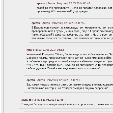
eprstu
| Антон Непутин | 12.03.2014 08:47
Какой же это прокурор то ? , это же простой едросский бот
пропагандой "кремлевской" узустрации!
eprstu
| Антон Непутин | 12.03.2014 08:45
В Европе еще сажают за казнокрадство , мошенничество , вын
проворовавшихся судей , министров , еще в Европе "импичиру
"прихлебателей"( даже их любовниц , кстати ) . Но это все там
возникают такие как ты типажи - восхваляющие законченных у
nina
| нина | 11.03.2014 03:32
Уважаемый,European Citizen, Вы же видите такое без именное ( За 
масках в Крыму, либо калякает бог знает от чьего имени на сайте.
я работаю, сидит рядом со мной в одном кабинете специалист (гл.
"Ну и что, так и должно быть. Ведь он же президент". А то, что на
себя подумала "Боже! а мы еще хотим, что то изменить"
eprstu
| Антон Непутин | 12.03.2014 08:41
Вас таких незамутненных разумом где-то специально выращивают
- в "парниках" конторы , на "грядках" мвд и в ящиках "едросии".
Meri785
| Инна | 11.03.2014 11:48
В каждой беседе мыслящих людей найдется провокатор, с которым со