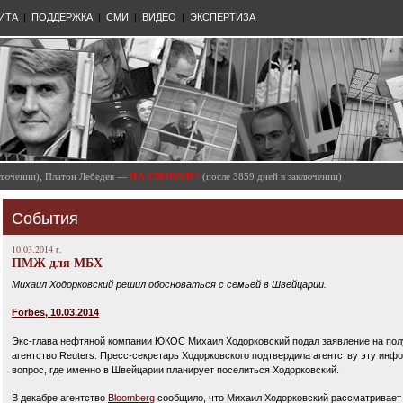
ИТА
|
ПОДДЕРЖКА
|
СМИ
|
ВИДЕО
|
ЭКСПЕРТИЗА
аключении), Платон Лебедев —
НА СВОБОДЕ!
(после 3859 дней в заключении)
События
10.03.2014 г.
ПМЖ для МБХ
Михаил Ходорковский решил обосноваться с семьей в Швейцарии.
Forbes, 10.03.2014
Экс-глава нефтяной компании ЮКОС Михаил Ходорковский подал заявление на полу
агентство Reuters. Пресс-секретарь Ходорковского подтвердила агентству эту инф
вопрос, где именно в Швейцарии планирует поселиться Ходорковский.
В декабре агентство
Bloomberg
сообщило, что Михаил Ходорковский рассматривает в