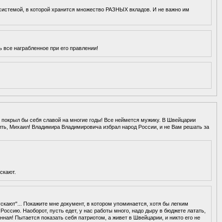
системой, в которой хранится множество РАЗНЫХ вкладов. И не важно им
ь все награбленное при его правлении!
е, покрыл бы себя славой на многие годы! Все неймется мужику. В Швейцарии
ить, Михаил! Владимира Владимировича избрал народ России, и не Вам решать за
скают.
ают"... Покажите мне документ, в котором упоминается, хотя бы легким
Россию. Наоборот, пусть едет, у нас работы много, надо дыру в бюджете латать,
ная! Пытается показать себя патриотом, а живет в Швейцарии, и никто его не