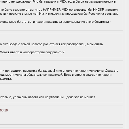
и никто не удерживал! Что бы сделали с МБХ, если бы он не заплатил налоги в
 это было связано с тем, что , НАПРИМЕР, МБХ организовал бы НИОКР и возвел
сти и новизне в мире нет. И эти микрочипы прославили бы Россию на весь мир.
иональное богатство, и налоги платить за использование этого богатства -
ли? Вроде с темой налогов уже сто лет как разобрались, а вы опять
. Может что-то в консерватории подправить?
т и не платили, недоимка большая. И я не спорю что налоги уплачены. Дела это
одимости уплаты обязательных платежей. Ведь в европе знают, что налоги
бюджета.
ительно, уплачены налоги или не уплачены - дела это не меняет.
08:19