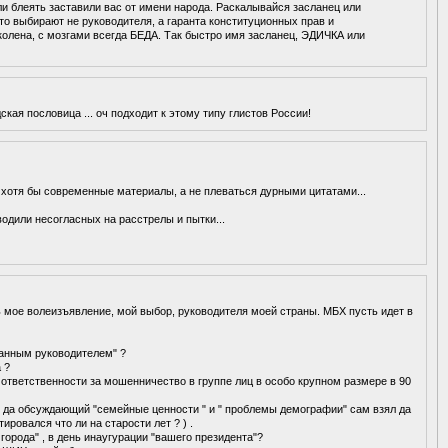
 блеять заставили вас от имени народа. Раскалывайся засланец или
то выбирают не руководителя, а гаранта конституционных прав и
колена, с мозгами всегда БЕДА. Так быстро имя засланец, ЭДИЧКА или
ская пословица ... оч подходит к этому типу глистов России!
хотя бы современные материалы, а не плеваться дурными цитатами...
водили несогласных на расстрелы и пытки...
мое волеизъявление, мой выбор, руководителя моей страны. МБХ пусть идет в
ранным руководителем" ?
 ?
ой ответственности за мошенничество в группе лиц в особо крупном размере в 90
к, да обсуждающий "семейные ценности " и " проблемы демографии" сам взял да
тировался что ли на старости лет ? ) .
з города" , в день инаугурации "вашего президента"?