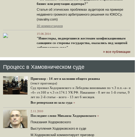
бизнес или репутация аудитора?"
Статья об этических проблемах аудиторов на примере
недавнего громкого арбитражного решения по ЮКОСу.
(navalny.com)
30 комментариев
15.08.2014
"Инвесторы, подвергшиеся жестоким конфискационным
санкциям со стороны государства, оказались под защитой
арбитражного суда"
» все публикации
Швейцарская газета "Neue Zuercher Zeitung" о гаагском
судебном решении.
48 комментариев
Процесс в Хамовническом суде
14.08.2014
Не исключил
Приговор - 14 лет в колонии общего режима
Владимир Путин допускает, что Россия может выйти из-под юрисдикции ЕСПЧ.
(текст приговора)
Суд признал Ходорковского и Лебедева виновными по ч.3 п.п.«а» и
88 комментариев
«б» ст.160 и ч.3 ст.174.1 УК РФ. Наказание - 8 лет по 1-й статье, 9
лет по 2-й статье - всего - 13 лет 6 месяцев.
14.08.2014
Нарулил
Все репортажи из зала суда
»
Игорь Сечин просит о помощи. Ссылаясь на санкции,
2.11.2010
глава «Роснефти» хочет выбить из фонда национального
Последнее слово Михаила Ходорковского
»
благосостояния 1,5 трлн рублей («Ведомости» и «Дождь»).
Показания Ходорковского
32 комментария
Выступления Ходорковского в суде
12.08.2014
М.Ходорковский комментирует приговор
Граждане не хотят платить по счетам ЮКОСа