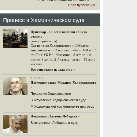
аудиторов на примере недавнего
» все публикации
громкого арбитражного решения по
ЮКОСу. (navalny.com)
30 комментариев
Процесс в Хамовническом суде
15.08.2014
"Инвесторы, подвергшиеся жестоким
Приговор - 14 лет в колонии общего
конфискационным санкциям со
режима
стороны государства, оказались под
(текст приговора)
защитой арбитражного суда"
Суд признал Ходорковского и Лебедева
Швейцарская газета "Neue Zuercher
виновными по ч.3 п.п.«а» и «б» ст.160 и ч.3
Zeitung" о гаагском судебном
ст.174.1 УК РФ. Наказание - 8 лет по 1-й
решении.
статье, 9 лет по 2-й статье - всего - 13 лет 6
месяцев.
48 комментариев
Все репортажи из зала суда
»
14.08.2014
Не исключил
2.11.2010
Последнее слово Михаила Ходорковского
Владимир Путин допускает, что Россия может выйти из-
»
под юрисдикции ЕСПЧ.
Показания Ходорковского
88 комментариев
Выступления Ходорковского в суде
14.08.2014
М.Ходорковский комментирует приговор
Нарулил
Игорь Сечин просит о помощи.
Показания Платона Лебедева
»
Ссылаясь на санкции, глава
Выступления Лебедева в суде
«Роснефти» хочет выбить из фонда
национального благосостояния 1,5
трлн рублей («Ведомости» и