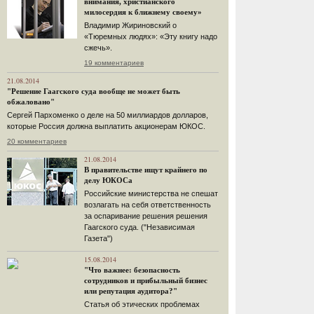
внимания, христианского
милосердия к ближнему своему»
Владимир Жириновский о
«Тюремных людях»: «Эту книгу надо
сжечь».
19 комментариев
21.08.2014
"Решение Гаагского суда вообще не может быть
обжаловано"
Сергей Пархоменко о деле на 50 миллиардов долларов,
которые Россия должна выплатить акционерам ЮКОС.
20 комментариев
21.08.2014
В правительстве ищут крайнего по
делу ЮКОСа
Российские министерства не спешат
возлагать на себя ответственность
за оспаривание решения решения
Гаагского суда. ("Независимая
Газета")
15.08.2014
"Что важнее: безопасность
сотрудников и прибыльный бизнес
или репутация аудитора?"
Статья об этических проблемах