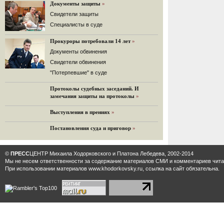
«Дождь»).
Документы защиты
»
32 комментария
Cвидетели защиты
12.08.2014
Cпециалисты в суде
Граждане не хотят платить по счетам ЮКОСа
Прокуроры потребовали 14 лет
»
Решение Гаагского суда о компенсации $50 млрд
поддержали 12%.
Документы обвинения
129 комментариев
Свидетели обвинения
11.08.2014
"Потерпевшие" в суде
«Светлая Вам память, Марина Филипповна!»
Протоколы судебных заседаний. И
Вечер у Ходорковских. Вспоминает Иван Стариков.
замечания защиты на протоколы
»
19 комментариев
Выступления в прениях
»
11.08.2014
«Удивительно сильная, мощная и
Постановления суда и приговор
»
достойная только преклонения
женщина»
Гости и ведущие «Эха Москвы» чтут
©
ПРЕСС
ЦЕНТР Михаила Ходорковского и Платона Лебедева, 2002-2014
память Марины Филипповны.
Мы не несем ответственности за содержание материалов CМИ и комментариев читат
10 комментариев
При использовании материалов www.khodorkovsky.ru, ссылка на сайт обязательна.
6.08.2014
Марина Филипповна Ходорковская:
«Я долго была молодой!»
"Новая" рассказывает о судьбе
Марины Филипповны и публикует ее
максимы.