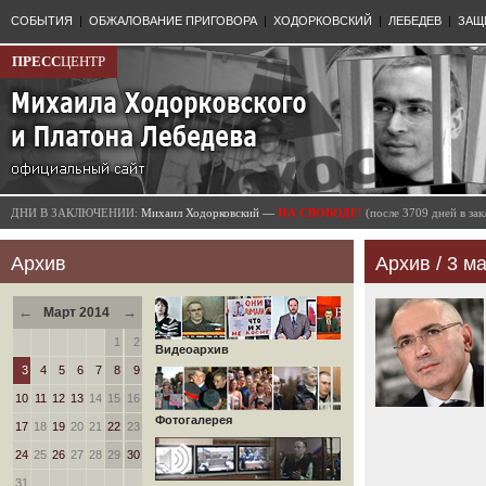
СОБЫТИЯ
|
ОБЖАЛОВАНИЕ ПРИГОВОРА
|
ХОДОРКОВСКИЙ
|
ЛЕБЕДЕВ
|
ЗАЩ
ПРЕСС
ЦЕНТР
ДНИ В ЗАКЛЮЧЕНИИ:
Михаил Ходорковский —
НА СВОБОДЕ!
(после 3709 дней в з
Архив
Архив / 3 ма
←
→
Март 2014
1
2
Видеоархив
3
4
5
6
7
8
9
10
11
12
13
14
15
16
Фотогалерея
17
18
19
20
21
22
23
24
25
26
27
28
29
30
31