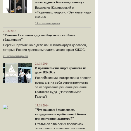
милосердия к ближнему своему»
Владимир Жириновский о
«Тюремных людях»: «Эту книгу надо
сжечь».
19 комментариев
21.08.2014
"Решение Гаагского суда вообще не может быть
обжаловано"
Сергей Пархоменко о деле на 50 миллиардов долларов,
которые Россия должна выплатить акционерам ЮКОС.
20 комментариев
21.08.2014
В правительстве ищут крайнего по
делу ЮКОСа
Российские министерства не спешат
возлагать на себя ответственность
за оспаривание решения решения
Гаагского суда. ("Независимая
Газета")
15.08.2014
"Что важнее: безопасность
сотрудников и прибыльный бизнес
или репутация аудитора?"
Статья об этических проблемах
аудиторов на примере недавнего