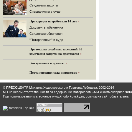
32 комментария
Cвидетели защиты
12.08.2014
Cпециалисты в суде
Граждане не хотят платить по счетам ЮКОСа
Прокуроры потребовали 14 лет
»
Решение Гаагского суда о компенсации $50 млрд
поддержали 12%.
Документы обвинения
129 комментариев
Свидетели обвинения
11.08.2014
"Потерпевшие" в суде
«Светлая Вам память, Марина Филипповна!»
Протоколы судебных заседаний. И
Вечер у Ходорковских. Вспоминает Иван Стариков.
замечания защиты на протоколы
»
19 комментариев
Выступления в прениях
»
11.08.2014
«Удивительно сильная, мощная и
Постановления суда и приговор
»
достойная только преклонения
женщина»
Гости и ведущие «Эха Москвы» чтут
©
ПРЕСС
ЦЕНТР Михаила Ходорковского и Платона Лебедева, 2002-2014
память Марины Филипповны.
Мы не несем ответственности за содержание материалов CМИ и комментариев читат
10 комментариев
При использовании материалов www.khodorkovsky.ru, ссылка на сайт обязательна.
6.08.2014
Марина Филипповна Ходорковская:
«Я долго была молодой!»
"Новая" рассказывает о судьбе
Марины Филипповны и публикует ее
максимы.
34 комментария