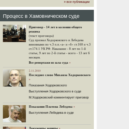
» все публикации
громкого арбитражного решения по
ЮКОСу. (navalny.com)
30 комментариев
Процесс в Хамовническом суде
15.08.2014
"Инвесторы, подвергшиеся жестоким
Приговор - 14 лет в колонии общего
конфискационным санкциям со
режима
стороны государства, оказались под
(текст приговора)
защитой арбитражного суда"
Суд признал Ходорковского и Лебедева
Швейцарская газета "Neue Zuercher
виновными по ч.3 п.п.«а» и «б» ст.160 и ч.3
Zeitung" о гаагском судебном
ст.174.1 УК РФ. Наказание - 8 лет по 1-й
решении.
статье, 9 лет по 2-й статье - всего - 13 лет 6
месяцев.
48 комментариев
Все репортажи из зала суда
»
14.08.2014
Не исключил
2.11.2010
Последнее слово Михаила Ходорковского
Владимир Путин допускает, что Россия может выйти из-
»
под юрисдикции ЕСПЧ.
Показания Ходорковского
88 комментариев
Выступления Ходорковского в суде
14.08.2014
М.Ходорковский комментирует приговор
Нарулил
Игорь Сечин просит о помощи.
Показания Платона Лебедева
»
Ссылаясь на санкции, глава
Выступления Лебедева в суде
«Роснефти» хочет выбить из фонда
национального благосостояния 1,5
трлн рублей («Ведомости» и
«Дождь»).
Документы защиты
»