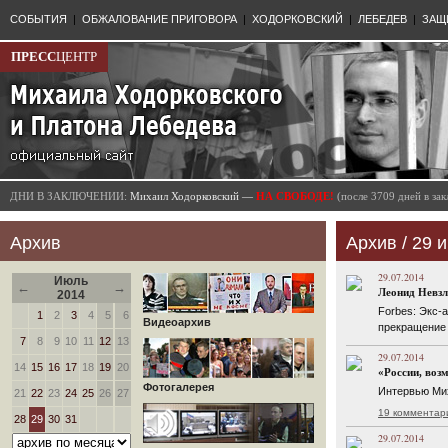
СОБЫТИЯ
|
ОБЖАЛОВАНИЕ ПРИГОВОРА
|
ХОДОРКОВСКИЙ
|
ЛЕБЕДЕВ
|
ЗАЩ
ПРЕСС
ЦЕНТР
ДНИ В ЗАКЛЮЧЕНИИ:
Михаил Ходорковский —
НА СВОБОДЕ!
(после 3709 дней в з
Архив
Архив / 29 
29.07.2014
Июль
←
→
Леонид Невзл
2014
Forbes: Экс-
1
2
3
4
5
6
Видеоархив
прекращение 
7
8
9
10
11
12
13
29.07.2014
14
15
16
17
18
19
20
«России, воз
Фотогалерея
Интервью Мих
21
22
23
24
25
26
27
19 комментар
28
29
30
31
29.07.2014