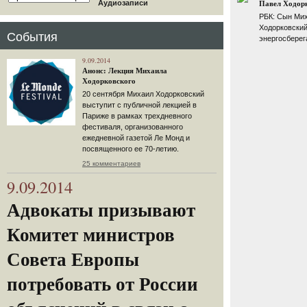
Аудиозаписи
Павел Ходорк
РБК: Сын Мих
Ходорковский
События
энергосберег
9.09.2014
Анонс: Лекция Михаила
Ходорковского
20 сентября Михаил Ходорковский
выступит с публичной лекцией в
Париже в рамках трехдневного
фестиваля, организованного
ежедневной газетой Ле Монд и
посвященного ее 70-летию.
25 комментариев
9.09.2014
Адвокаты призывают
Комитет министров
Совета Европы
потребовать от России