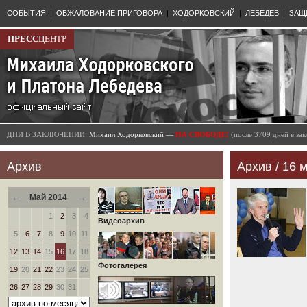
СОБЫТИЯ
|
ОБЖАЛОВАНИЕ ПРИГОВОРА
|
ХОДОРКОВСКИЙ
|
ЛЕБЕДЕВ
|
ЗАЩ
ПРЕСС
ЦЕНТР
ДНИ В ЗАКЛЮЧЕНИИ:
Михаил Ходорковский —
НА СВОБОДЕ!
(после 3709 дней в з
Архив
Архив / 16 м
←
→
Май 2014
1
2
3
4
Видеоархив
5
6
7
8
9
10
11
12
13
14
15
16
17
18
Фотогалерея
19
20
21
22
23
24
25
26
27
28
29
30
31