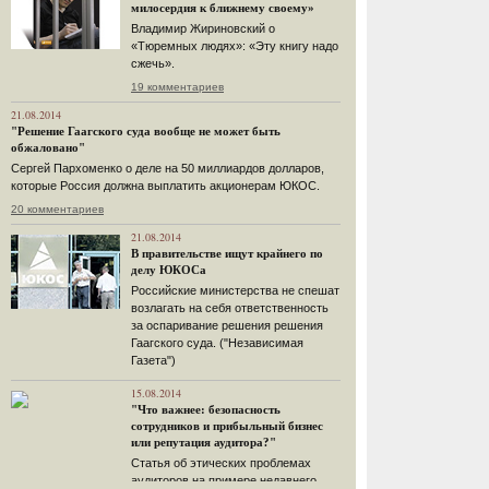
милосердия к ближнему своему»
Владимир Жириновский о
«Тюремных людях»: «Эту книгу надо
сжечь».
19 комментариев
21.08.2014
"Решение Гаагского суда вообще не может быть
обжаловано"
Сергей Пархоменко о деле на 50 миллиардов долларов,
которые Россия должна выплатить акционерам ЮКОС.
20 комментариев
21.08.2014
В правительстве ищут крайнего по
делу ЮКОСа
Российские министерства не спешат
возлагать на себя ответственность
за оспаривание решения решения
Гаагского суда. ("Независимая
Газета")
15.08.2014
"Что важнее: безопасность
сотрудников и прибыльный бизнес
или репутация аудитора?"
Статья об этических проблемах
аудиторов на примере недавнего