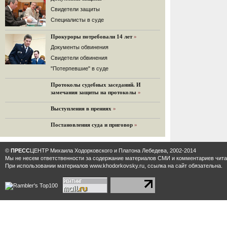
32 комментария
Cвидетели защиты
12.08.2014
Cпециалисты в суде
Граждане не хотят платить по счетам ЮКОСа
Прокуроры потребовали 14 лет
»
Решение Гаагского суда о компенсации $50 млрд
поддержали 12%.
Документы обвинения
129 комментариев
Свидетели обвинения
11.08.2014
"Потерпевшие" в суде
«Светлая Вам память, Марина Филипповна!»
Протоколы судебных заседаний. И
Вечер у Ходорковских. Вспоминает Иван Стариков.
замечания защиты на протоколы
»
19 комментариев
Выступления в прениях
»
11.08.2014
«Удивительно сильная, мощная и
Постановления суда и приговор
»
достойная только преклонения
женщина»
Гости и ведущие «Эха Москвы» чтут
©
ПРЕСС
ЦЕНТР Михаила Ходорковского и Платона Лебедева, 2002-2014
память Марины Филипповны.
Мы не несем ответственности за содержание материалов CМИ и комментариев читат
10 комментариев
При использовании материалов www.khodorkovsky.ru, ссылка на сайт обязательна.
6.08.2014
Марина Филипповна Ходорковская:
«Я долго была молодой!»
"Новая" рассказывает о судьбе
Марины Филипповны и публикует ее
максимы.
34 комментария