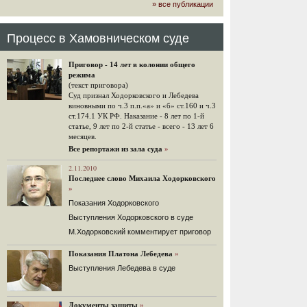
» все публикации
громкого арбитражного решения по
ЮКОСу. (navalny.com)
30 комментариев
Процесс в Хамовническом суде
15.08.2014
"Инвесторы, подвергшиеся жестоким
Приговор - 14 лет в колонии общего
конфискационным санкциям со
режима
стороны государства, оказались под
(текст приговора)
защитой арбитражного суда"
Суд признал Ходорковского и Лебедева
Швейцарская газета "Neue Zuercher
виновными по ч.3 п.п.«а» и «б» ст.160 и ч.3
Zeitung" о гаагском судебном
ст.174.1 УК РФ. Наказание - 8 лет по 1-й
решении.
статье, 9 лет по 2-й статье - всего - 13 лет 6
месяцев.
48 комментариев
Все репортажи из зала суда
»
14.08.2014
Не исключил
2.11.2010
Последнее слово Михаила Ходорковского
Владимир Путин допускает, что Россия может выйти из-
»
под юрисдикции ЕСПЧ.
Показания Ходорковского
88 комментариев
Выступления Ходорковского в суде
14.08.2014
М.Ходорковский комментирует приговор
Нарулил
Игорь Сечин просит о помощи.
Показания Платона Лебедева
»
Ссылаясь на санкции, глава
Выступления Лебедева в суде
«Роснефти» хочет выбить из фонда
национального благосостояния 1,5
трлн рублей («Ведомости» и
«Дождь»).
Документы защиты
»