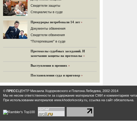
32 комментария
Cвидетели защиты
12.08.2014
Cпециалисты в суде
Граждане не хотят платить по счетам ЮКОСа
Прокуроры потребовали 14 лет
»
Решение Гаагского суда о компенсации $50 млрд
поддержали 12%.
Документы обвинения
129 комментариев
Свидетели обвинения
11.08.2014
"Потерпевшие" в суде
«Светлая Вам память, Марина Филипповна!»
Протоколы судебных заседаний. И
Вечер у Ходорковских. Вспоминает Иван Стариков.
замечания защиты на протоколы
»
19 комментариев
Выступления в прениях
»
11.08.2014
«Удивительно сильная, мощная и
Постановления суда и приговор
»
достойная только преклонения
женщина»
Гости и ведущие «Эха Москвы» чтут
©
ПРЕСС
ЦЕНТР Михаила Ходорковского и Платона Лебедева, 2002-2014
память Марины Филипповны.
Мы не несем ответственности за содержание материалов CМИ и комментариев читат
10 комментариев
При использовании материалов www.khodorkovsky.ru, ссылка на сайт обязательна.
6.08.2014
Марина Филипповна Ходорковская:
«Я долго была молодой!»
"Новая" рассказывает о судьбе
Марины Филипповны и публикует ее
максимы.
34 комментария