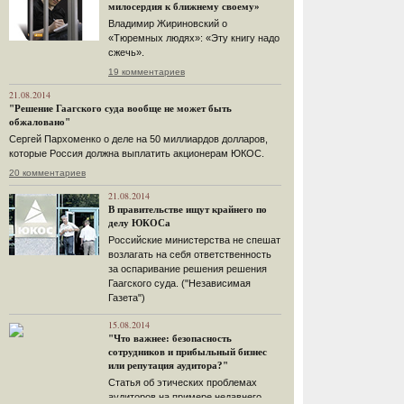
милосердия к ближнему своему»
Владимир Жириновский о
«Тюремных людях»: «Эту книгу надо
сжечь».
19 комментариев
21.08.2014
"Решение Гаагского суда вообще не может быть
обжаловано"
Сергей Пархоменко о деле на 50 миллиардов долларов,
которые Россия должна выплатить акционерам ЮКОС.
20 комментариев
21.08.2014
В правительстве ищут крайнего по
делу ЮКОСа
Российские министерства не спешат
возлагать на себя ответственность
за оспаривание решения решения
Гаагского суда. ("Независимая
Газета")
15.08.2014
"Что важнее: безопасность
сотрудников и прибыльный бизнес
или репутация аудитора?"
Статья об этических проблемах
аудиторов на примере недавнего