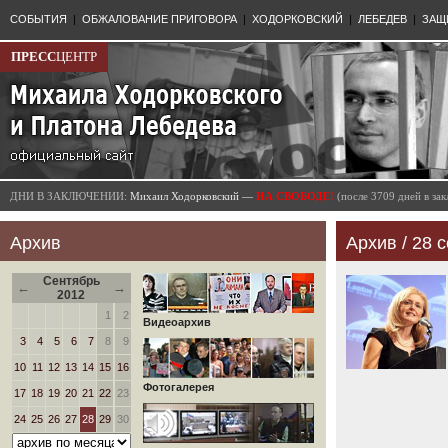
СОБЫТИЯ
|
ОБЖАЛОВАНИЕ ПРИГОВОРА
|
ХОДОРКОВСКИЙ
|
ЛЕБЕДЕВ
|
ЗАЩ
ПРЕСС
ЦЕНТР
ДНИ В ЗАКЛЮЧЕНИИ:
Михаил Ходорковский —
НА СВОБОДЕ!
(после 3709 дней в з
Архив
Архив / 28 с
Сентябрь
←
→
2012
1
2
Видеоархив
3
4
5
6
7
8
9
10
11
12
13
14
15
16
Фотогалерея
17
18
19
20
21
22
23
24
25
26
27
28
29
30