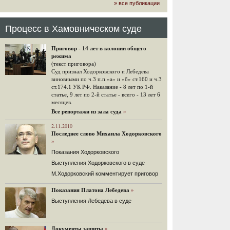
» все публикации
громкого арбитражного решения по
ЮКОСу. (navalny.com)
30 комментариев
Процесс в Хамовническом суде
15.08.2014
"Инвесторы, подвергшиеся жестоким
Приговор - 14 лет в колонии общего
конфискационным санкциям со
режима
стороны государства, оказались под
(текст приговора)
защитой арбитражного суда"
Суд признал Ходорковского и Лебедева
Швейцарская газета "Neue Zuercher
виновными по ч.3 п.п.«а» и «б» ст.160 и ч.3
Zeitung" о гаагском судебном
ст.174.1 УК РФ. Наказание - 8 лет по 1-й
решении.
статье, 9 лет по 2-й статье - всего - 13 лет 6
месяцев.
48 комментариев
Все репортажи из зала суда
»
14.08.2014
Не исключил
2.11.2010
Последнее слово Михаила Ходорковского
Владимир Путин допускает, что Россия может выйти из-
»
под юрисдикции ЕСПЧ.
Показания Ходорковского
88 комментариев
Выступления Ходорковского в суде
14.08.2014
М.Ходорковский комментирует приговор
Нарулил
Игорь Сечин просит о помощи.
Показания Платона Лебедева
»
Ссылаясь на санкции, глава
Выступления Лебедева в суде
«Роснефти» хочет выбить из фонда
национального благосостояния 1,5
трлн рублей («Ведомости» и
«Дождь»).
Документы защиты
»