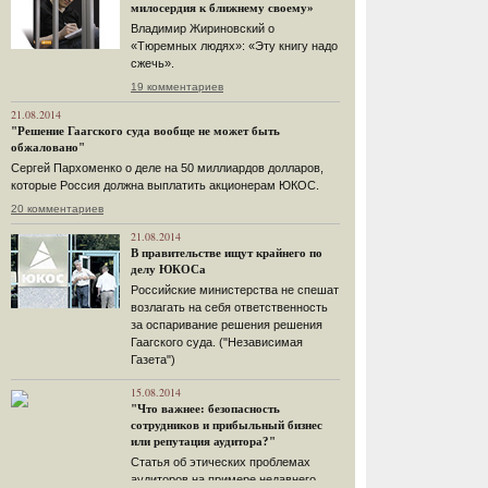
милосердия к ближнему своему»
Владимир Жириновский о
«Тюремных людях»: «Эту книгу надо
сжечь».
19 комментариев
21.08.2014
"Решение Гаагского суда вообще не может быть
обжаловано"
Сергей Пархоменко о деле на 50 миллиардов долларов,
которые Россия должна выплатить акционерам ЮКОС.
20 комментариев
21.08.2014
В правительстве ищут крайнего по
делу ЮКОСа
Российские министерства не спешат
возлагать на себя ответственность
за оспаривание решения решения
Гаагского суда. ("Независимая
Газета")
15.08.2014
"Что важнее: безопасность
сотрудников и прибыльный бизнес
или репутация аудитора?"
Статья об этических проблемах
аудиторов на примере недавнего