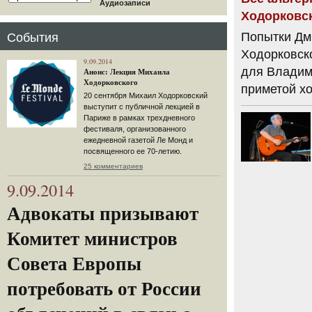
Аудиозаписи
Ходорковск
Попытки Дм
События
Ходорковско
9.09.2014
для Владим
Анонс: Лекция Михаила
Ходорковского
приметой хо
20 сентября Михаил Ходорковский
выступит с публичной лекцией в
Париже в рамках трехдневного
фестиваля, организованного
ежедневной газетой Ле Монд и
посвященного ее 70-летию.
25 комментариев
9.09.2014
Адвокаты призывают
Комитет министров
Совета Европы
потребовать от России