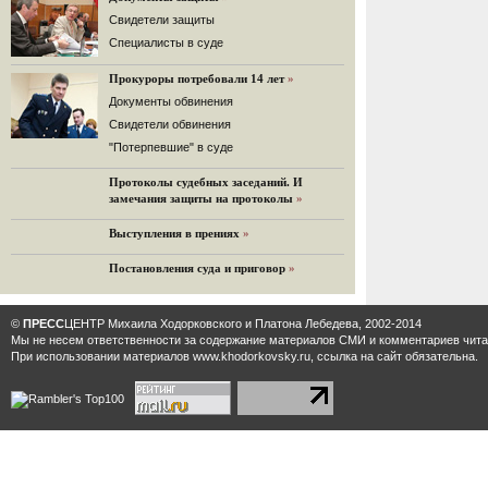
32 комментария
Cвидетели защиты
12.08.2014
Cпециалисты в суде
Граждане не хотят платить по счетам ЮКОСа
Прокуроры потребовали 14 лет
»
Решение Гаагского суда о компенсации $50 млрд
поддержали 12%.
Документы обвинения
129 комментариев
Свидетели обвинения
11.08.2014
"Потерпевшие" в суде
«Светлая Вам память, Марина Филипповна!»
Протоколы судебных заседаний. И
Вечер у Ходорковских. Вспоминает Иван Стариков.
замечания защиты на протоколы
»
19 комментариев
Выступления в прениях
»
11.08.2014
«Удивительно сильная, мощная и
Постановления суда и приговор
»
достойная только преклонения
женщина»
Гости и ведущие «Эха Москвы» чтут
©
ПРЕСС
ЦЕНТР Михаила Ходорковского и Платона Лебедева, 2002-2014
память Марины Филипповны.
Мы не несем ответственности за содержание материалов CМИ и комментариев читат
10 комментариев
При использовании материалов www.khodorkovsky.ru, ссылка на сайт обязательна.
6.08.2014
Марина Филипповна Ходорковская:
«Я долго была молодой!»
"Новая" рассказывает о судьбе
Марины Филипповны и публикует ее
максимы.
34 комментария