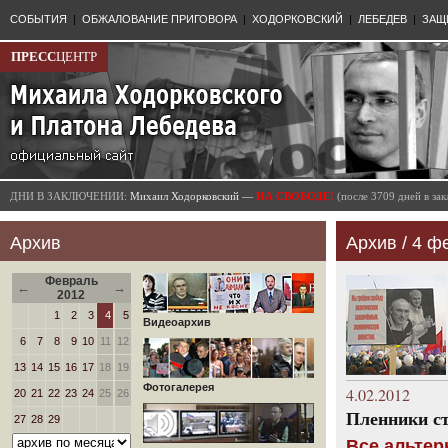
СОБЫТИЯ
|
ОБЖАЛОВАНИЕ ПРИГОВОРА
|
ХОДОРКОВСКИЙ
|
ЛЕБЕДЕВ
|
ЗАЩ
ПРЕСС
ЦЕНТР
ДНИ В ЗАКЛЮЧЕНИИ:
Михаил Ходорковский —
НА СВОБОДЕ!
(после 3709 дней в з
Архив
Архив / 4 ф
Февраль
←
→
2012
1
2
3
4
5
Видеоархив
6
7
8
9
10
11
12
13
14
15
16
17
18
19
Фотогалерея
4.02.2012
20
21
22
23
24
25
26
Пленники ст
27
28
29
Все альтер