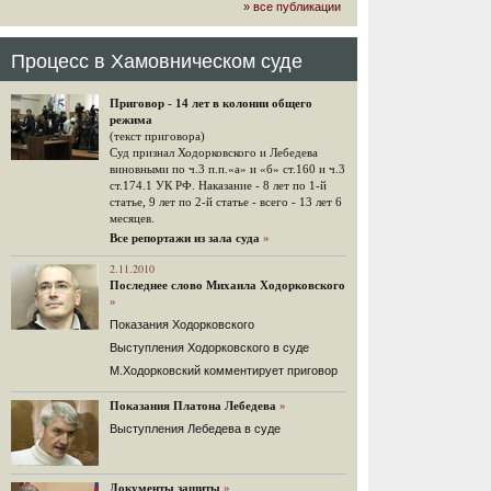
» все публикации
громкого арбитражного решения по
ЮКОСу. (navalny.com)
30 комментариев
Процесс в Хамовническом суде
15.08.2014
"Инвесторы, подвергшиеся жестоким
Приговор - 14 лет в колонии общего
конфискационным санкциям со
режима
стороны государства, оказались под
(текст приговора)
защитой арбитражного суда"
Суд признал Ходорковского и Лебедева
Швейцарская газета "Neue Zuercher
виновными по ч.3 п.п.«а» и «б» ст.160 и ч.3
Zeitung" о гаагском судебном
ст.174.1 УК РФ. Наказание - 8 лет по 1-й
решении.
статье, 9 лет по 2-й статье - всего - 13 лет 6
месяцев.
48 комментариев
Все репортажи из зала суда
»
14.08.2014
Не исключил
2.11.2010
Последнее слово Михаила Ходорковского
Владимир Путин допускает, что Россия может выйти из-
»
под юрисдикции ЕСПЧ.
Показания Ходорковского
88 комментариев
Выступления Ходорковского в суде
14.08.2014
М.Ходорковский комментирует приговор
Нарулил
Игорь Сечин просит о помощи.
Показания Платона Лебедева
»
Ссылаясь на санкции, глава
Выступления Лебедева в суде
«Роснефти» хочет выбить из фонда
национального благосостояния 1,5
трлн рублей («Ведомости» и
«Дождь»).
Документы защиты
»