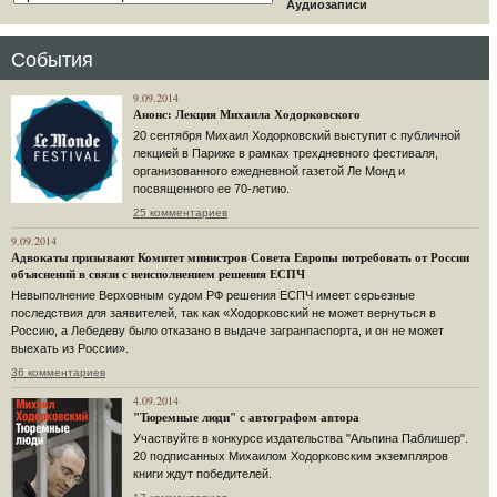
Аудиозаписи
События
9.09.2014
Анонс: Лекция Михаила Ходорковского
20 сентября Михаил Ходорковский выступит с публичной
лекцией в Париже в рамках трехдневного фестиваля,
организованного ежедневной газетой Ле Монд и
посвященного ее 70-летию.
25 комментариев
9.09.2014
Адвокаты призывают Комитет министров Совета Европы потребовать от России
объяснений в связи с неисполнением решения ЕСПЧ
Невыполнение Верховным судом РФ решения ЕСПЧ имеет серьезные
последствия для заявителей, так как «Ходорковский не может вернуться в
Россию, а Лебедеву было отказано в выдаче загранпаспорта, и он не может
выехать из России».
36 комментариев
4.09.2014
"Тюремные люди" с автографом автора
Участвуйте в конкурсе издательства "Альпина Паблишер".
20 подписанных Михаилом Ходорковским экземпляров
книги ждут победителей.