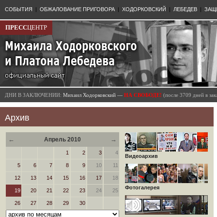
СОБЫТИЯ
|
ОБЖАЛОВАНИЕ ПРИГОВОРА
|
ХОДОРКОВСКИЙ
|
ЛЕБЕДЕВ
|
ЗАЩ
ПРЕСС
ЦЕНТР
ДНИ В ЗАКЛЮЧЕНИИ:
Михаил Ходорковский —
НА СВОБОДЕ!
(после 3709 дней в з
Архив
←
→
Апрель 2010
1
2
3
4
Видеоархив
5
6
7
8
9
10
11
12
13
14
15
16
17
18
Фотогалерея
19
20
21
22
23
24
25
26
27
28
29
30