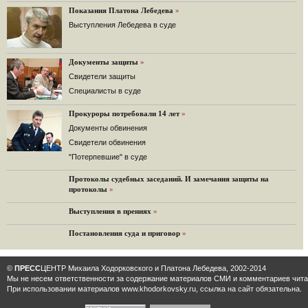
Решение Гаагского суда о компенсации $50 млрд поддержали 12%.
Показания Платона Лебедева
»
129 комментариев
Выступления Лебедева в суде
11.08.2014
«Светлая Вам память, Марина Филипповна!»
Вечер у Ходорковских. Вспоминает Иван Стариков.
Документы защиты
»
19 комментариев
Cвидетели защиты
Cпециалисты в суде
11.08.2014
«Удивительно сильная, мощная и достойная только
Прокуроры потребовали 14 лет
преклонения женщина»
»
Гости и ведущие «Эха Москвы» чтут память Марины
Документы обвинения
Филипповны.
Свидетели обвинения
10 комментариев
"Потерпевшие" в суде
6.08.2014
Протоколы судебных заседаний. И замечания защиты на
Марина Филипповна Ходорковская: «Я долго была
протоколы
»
молодой!»
"Новая" рассказывает о судьбе Марины Филипповны и
Выступления в прениях
»
публикует ее максимы.
34 комментария
Постановления суда и приговор
»
6.08.2014
"Марина Ходорковская была идеальной матерью"
©
ПРЕСС
ЦЕНТР Михаила Ходорковского и Платона Лебедева, 2002-2014
Дмитрий Быков о том, что Марина Филипповна умела
Мы не несем ответственности за содержание материалов CМИ и комментариев читат
давать своей семье ощущение правды.
При использовании материалов www.khodorkovsky.ru, ссылка на сайт обязательна.
12 комментариев