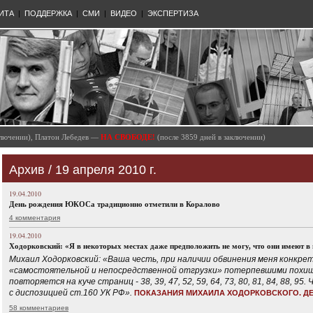
ИТА
|
ПОДДЕРЖКА
|
СМИ
|
ВИДЕО
|
ЭКСПЕРТИЗА
аключении), Платон Лебедев —
НА СВОБОДЕ!
(после 3859 дней в заключении)
Архив / 19 апреля 2010 г.
19.04.2010
День рождения ЮКОСа традиционно отметили в Коралово
4 комментария
19.04.2010
Ходорковский: «Я в некоторых местах даже предположить не могу, что они имеют в
Михаил Ходорковский: «Ваша честь, при наличии обвинения меня конкр
«самостоятельной и непосредственной отгрузки» потерпевшими похи
повторяется на куче страниц - 38, 39, 47, 52, 59, 64, 73, 80, 81, 84, 88,
с диспозицией ст.160 УК РФ».
ПОКАЗАНИЯ МИХАИЛА ХОДОРКОВСКОГО. Д
58 комментариев