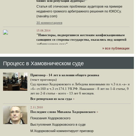
бизнес или репутация аудитора?"
Статья об этических проблемах аудиторов на примере
недавнего громкого арбитражного решения по ЮКОСу.
(navalny.com)
30 комментариев
15.08.2014
"Инвесторы, подвергшиеся жестоким конфискационным
санкциям со стороны государства, оказались под защитой
арбитражного суда"
» все публикации
Швейцарская газета "Neue Zuercher Zeitung" о гаагском
судебном решении.
48 комментариев
Процесс в Хамовническом суде
14.08.2014
Не исключил
Приговор - 14 лет в колонии общего режима
Владимир Путин допускает, что Россия может выйти из-под юрисдикции ЕСПЧ.
(текст приговора)
Суд признал Ходорковского и Лебедева виновными по ч.3 п.п.«а» и
88 комментариев
«б» ст.160 и ч.3 ст.174.1 УК РФ. Наказание - 8 лет по 1-й статье, 9
лет по 2-й статье - всего - 13 лет 6 месяцев.
14.08.2014
Нарулил
Все репортажи из зала суда
»
Игорь Сечин просит о помощи. Ссылаясь на санкции,
2.11.2010
глава «Роснефти» хочет выбить из фонда национального
Последнее слово Михаила Ходорковского
»
благосостояния 1,5 трлн рублей («Ведомости» и «Дождь»).
Показания Ходорковского
32 комментария
Выступления Ходорковского в суде
12.08.2014
М.Ходорковский комментирует приговор
Граждане не хотят платить по счетам ЮКОСа