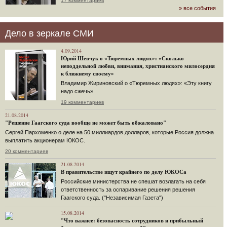
17 комментариев
» все события
Дело в зеркале СМИ
4.09.2014
Юрий Шевчук о «Тюремных людях»: «Сколько
неподдельной любви, внимания, христианского милосердия
к ближнему своему»
Владимир Жириновский о «Тюремных людях»: «Эту книгу
надо сжечь».
19 комментариев
21.08.2014
"Решение Гаагского суда вообще не может быть обжаловано"
Сергей Пархоменко о деле на 50 миллиардов долларов, которые Россия должна
выплатить акционерам ЮКОС.
20 комментариев
21.08.2014
В правительстве ищут крайнего по делу ЮКОСа
Российские министерства не спешат возлагать на себя
ответственность за оспаривание решения решения
Гаагского суда. ("Независимая Газета")
15.08.2014
"Что важнее: безопасность сотрудников и прибыльный