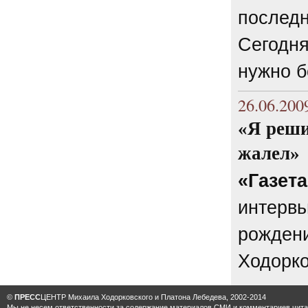
последн
6.08.2014
"Марина Ходорковская была
идеальной матерью"
Сегодня
Дмитрий Быков о том, что Марина
Филипповна умела давать своей
нужно б
семье ощущение правды.
12 комментариев
26.06.200
5.08.2014
Она побыла с ним, свободным, немного. Несправедливо
«Я реши
немного
Марину Филипповну вспоминает журналист Вера
жалел»
Челищева.
19 комментариев
«Газет
4.08.2014
"Основной вывод третейского суда: главной целью России
интервь
было не собрать налоги, а обанкротить ЮКОС и
завладеть его активами"
"Ведомости" о деталях громкого судебного решения.
рождени
15 комментариев
Ходорко
©
ПРЕСС
ЦЕНТР Михаила Ходорковского и Платона Лебедева, 2002-2014
Мы не несем ответственности за содержание материалов CМИ и комментариев читат