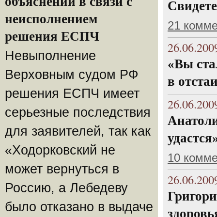
объяснений в связи с
Свидете
неисполнением
21 комм
решения ЕСПЧ
26.06.200
Невыполнение
«Вы ста
Верховным судом РФ
в отста
решения ЕСПЧ имеет
26.06.200
серьезные последствия
Анатоли
для заявителей, так как
удастся
«Ходорковский не
10 комм
может вернуться в
26.06.200
Россию, а Лебедеву
Григори
было отказано в выдаче
здоровь