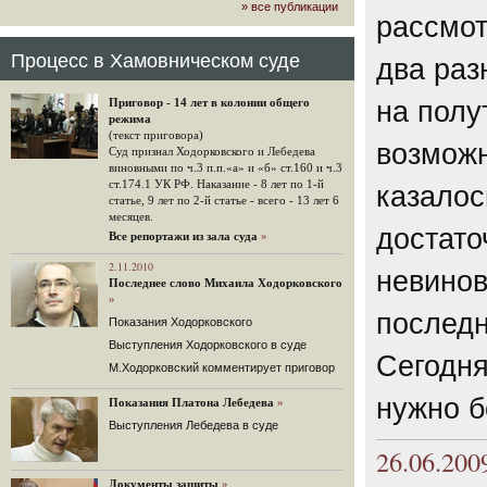
» все публикации
громкого арбитражного решения по
рассмот
ЮКОСу. (navalny.com)
30 комментариев
Процесс в Хамовническом суде
два раз
15.08.2014
"Инвесторы, подвергшиеся жестоким
Приговор - 14 лет в колонии общего
на полу
конфискационным санкциям со
режима
стороны государства, оказались под
(текст приговора)
защитой арбитражного суда"
возможн
Суд признал Ходорковского и Лебедева
Швейцарская газета "Neue Zuercher
виновными по ч.3 п.п.«а» и «б» ст.160 и ч.3
Zeitung" о гаагском судебном
ст.174.1 УК РФ. Наказание - 8 лет по 1-й
казалос
решении.
статье, 9 лет по 2-й статье - всего - 13 лет 6
месяцев.
48 комментариев
достато
Все репортажи из зала суда
»
14.08.2014
Не исключил
2.11.2010
невинов
Последнее слово Михаила Ходорковского
Владимир Путин допускает, что Россия может выйти из-
»
под юрисдикции ЕСПЧ.
последн
Показания Ходорковского
88 комментариев
Выступления Ходорковского в суде
14.08.2014
Сегодня
М.Ходорковский комментирует приговор
Нарулил
Игорь Сечин просит о помощи.
нужно б
Показания Платона Лебедева
»
Ссылаясь на санкции, глава
Выступления Лебедева в суде
«Роснефти» хочет выбить из фонда
национального благосостояния 1,5
26.06.200
трлн рублей («Ведомости» и
«Дождь»).
Документы защиты
»