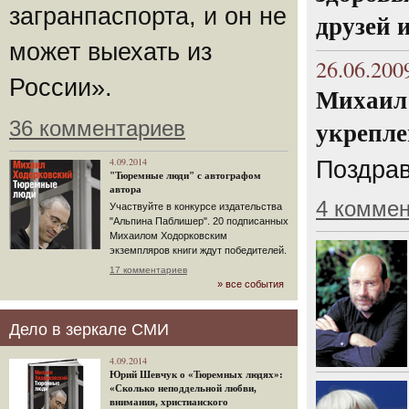
загранпаспорта, и он не
друзей 
может выехать из
26.06.200
России».
Михаил 
36 комментариев
укрепле
4.09.2014
Поздрав
"Тюремные люди" с автографом
автора
4 комме
Участвуйте в конкурсе издательства
"Альпина Паблишер". 20 подписанных
Михаилом Ходорковским
экземпляров книги ждут победителей.
17 комментариев
» все события
Дело в зеркале СМИ
4.09.2014
Юрий Шевчук о «Тюремных людях»:
«Сколько неподдельной любви,
внимания, христианского