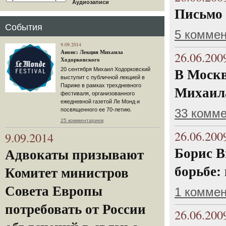
Аудиозаписи
Письмо 
События
5 комме
9.09.2014
Анонс: Лекция Михаила
26.06.200
Ходорковского
20 сентября Михаил Ходорковский
В Москв
выступит с публичной лекцией в
Париже в рамках трехдневного
Михаил
фестиваля, организованного
ежедневной газетой Ле Монд и
посвященного ее 70-летию.
33 комм
25 комментариев
26.06.200
9.09.2014
Борис В
Адвокаты призывают
борьбе:
Комитет министров
Совета Европы
1 комме
потребовать от России
26.06.200