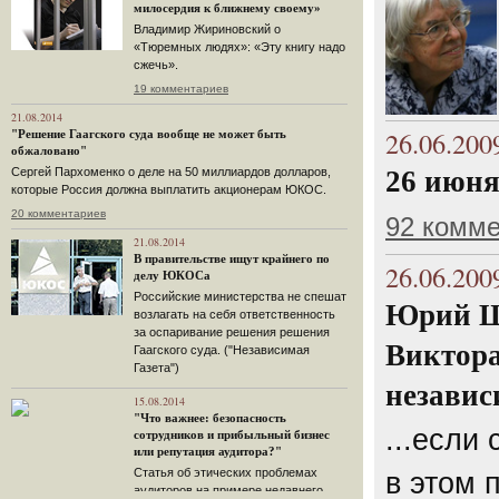
милосердия к ближнему своему»
Владимир Жириновский о
«Тюремных людях»: «Эту книгу надо
сжечь».
19 комментариев
21.08.2014
26.06.200
"Решение Гаагского суда вообще не может быть
обжаловано"
Сергей Пархоменко о деле на 50 миллиардов долларов,
26 июня
которые Россия должна выплатить акционерам ЮКОС.
20 комментариев
92 комм
21.08.2014
В правительстве ищут крайнего по
26.06.200
делу ЮКОСа
Российские министерства не спешат
Юрий Ш
возлагать на себя ответственность
за оспаривание решения решения
Виктора
Гаагского суда. ("Независимая
Газета")
независ
15.08.2014
"Что важнее: безопасность
...если
сотрудников и прибыльный бизнес
или репутация аудитора?"
Статья об этических проблемах
в этом 
аудиторов на примере недавнего