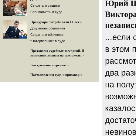
Юрий Ш
32 комментария
Cвидетели защиты
12.08.2014
Виктора
Cпециалисты в суде
Граждане не хотят платить по счетам ЮКОСа
Прокуроры потребовали 14 лет
»
Решение Гаагского суда о компенсации $50 млрд
независ
поддержали 12%.
Документы обвинения
129 комментариев
Свидетели обвинения
...если
11.08.2014
"Потерпевшие" в суде
«Светлая Вам память, Марина Филипповна!»
в этом 
Протоколы судебных заседаний. И
Вечер у Ходорковских. Вспоминает Иван Стариков.
замечания защиты на протоколы
»
19 комментариев
рассмот
Выступления в прениях
»
11.08.2014
два раз
«Удивительно сильная, мощная и
Постановления суда и приговор
»
достойная только преклонения
женщина»
на полу
Гости и ведущие «Эха Москвы» чтут
память Марины Филипповны.
возможн
10 комментариев
6.08.2014
казалос
Марина Филипповна Ходорковская:
«Я долго была молодой!»
достато
"Новая" рассказывает о судьбе
Марины Филипповны и публикует ее
максимы.
невинов
34 комментария