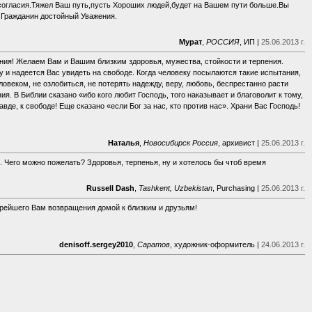
осогласия.Тяжел Ваш путь,пусть Хороших людей,будет на Вашем пути больше.Вы
,Гражданин достойный Уважения.
Мурат
,
РОССИЯ
, ИП |
25.06.2013 г.
ия! Желаем Вам и Вашим близким здоровья, мужества, стойкости и терпения.
у и надеется Вас увидеть на свободе. Когда человеку посылаются такие испытания,
ловеком, не озлобиться, не потерять надежду, веру, любовь, беспрестанно расти
я. В Библии сказано «ибо кого любит Господь, того наказывает и благоволит к тому,
авде, к свободе! Еще сказано «если Бог за нас, кто против нас». Храни Вас Господь!
Наталья
,
Новосибирск Россия
, архивист |
25.06.2013 г.
Чего можно пожелать? Здоровья, терпенья, ну и хотелось бы чтоб время
Russell Dash
,
Tashkent, Uzbekistan
, Purchasing |
25.06.2013 г.
корейшего Вам возвращения домой к близким и друзьям!
denisoff.sergey2010
,
Caратов
, художник-оформитель |
24.06.2013 г.