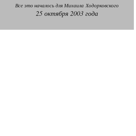
Решение Гаагского суда о компенсации $50 млрд поддержали 12%.
Все это началось для Михаила Ходорковского
129 комментариев
25 октября 2003 года
11.08.2014
«Светлая Вам память, Марина Филипповна!»
Вечер у Ходорковских. Вспоминает Иван Стариков.
19 комментариев
11.08.2014
«Удивительно сильная, мощная и достойная только
преклонения женщина»
Гости и ведущие «Эха Москвы» чтут память Марины
Филипповны.
10 комментариев
6.08.2014
Марина Филипповна Ходорковская: «Я долго была
молодой!»
"Новая" рассказывает о судьбе Марины Филипповны и
публикует ее максимы.
34 комментария
6.08.2014
"Марина Ходорковская была идеальной матерью"
Дмитрий Быков о том, что Марина Филипповна умела
давать своей семье ощущение правды.
12 комментариев