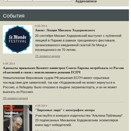
Аудиозаписи
События
9.09.2014
Анонс: Лекция Михаила Ходорковского
20 сентября Михаил Ходорковский выступит с публичной
лекцией в Париже в рамках трехдневного фестиваля,
организованного ежедневной газетой Ле Монд и
посвященного ее 70-летию.
25 комментариев
9.09.2014
Адвокаты призывают Комитет министров Совета Европы потребовать от России
объяснений в связи с неисполнением решения ЕСПЧ
Невыполнение Верховным судом РФ решения ЕСПЧ имеет серьезные
последствия для заявителей, так как «Ходорковский не может вернуться в
Россию, а Лебедеву было отказано в выдаче загранпаспорта, и он не может
выехать из России».
36 комментариев
4.09.2014
"Тюремные люди" с автографом автора
Участвуйте в конкурсе издательства "Альпина Паблишер".
20 подписанных Михаилом Ходорковским экземпляров
книги ждут победителей.