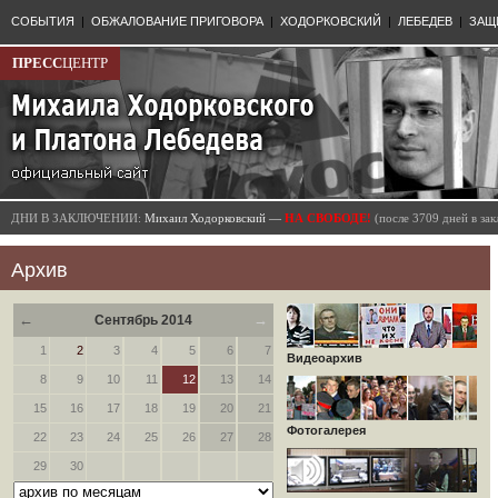
СОБЫТИЯ
|
ОБЖАЛОВАНИЕ ПРИГОВОРА
|
ХОДОРКОВСКИЙ
|
ЛЕБЕДЕВ
|
ЗАЩ
ПРЕСС
ЦЕНТР
ДНИ В ЗАКЛЮЧЕНИИ:
Михаил Ходорковский —
НА СВОБОДЕ!
(после 3709 дней в з
Архив
←
→
Сентябрь 2014
1
2
3
4
5
6
7
Видеоархив
8
9
10
11
12
13
14
15
16
17
18
19
20
21
Фотогалерея
22
23
24
25
26
27
28
29
30