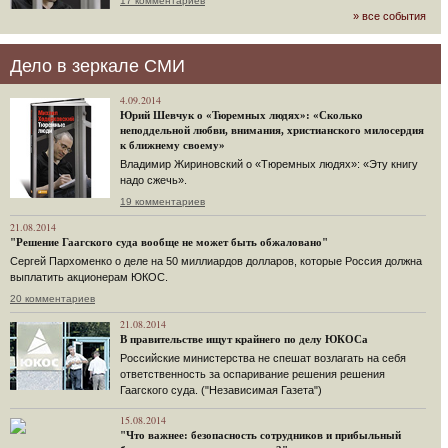
17 комментариев
» все события
Дело в зеркале СМИ
4.09.2014
Юрий Шевчук о «Тюремных людях»: «Сколько
неподдельной любви, внимания, христианского милосердия
к ближнему своему»
Владимир Жириновский о «Тюремных людях»: «Эту книгу
надо сжечь».
19 комментариев
21.08.2014
"Решение Гаагского суда вообще не может быть обжаловано"
Сергей Пархоменко о деле на 50 миллиардов долларов, которые Россия должна
выплатить акционерам ЮКОС.
20 комментариев
21.08.2014
В правительстве ищут крайнего по делу ЮКОСа
Российские министерства не спешат возлагать на себя
ответственность за оспаривание решения решения
Гаагского суда. ("Независимая Газета")
15.08.2014
"Что важнее: безопасность сотрудников и прибыльный