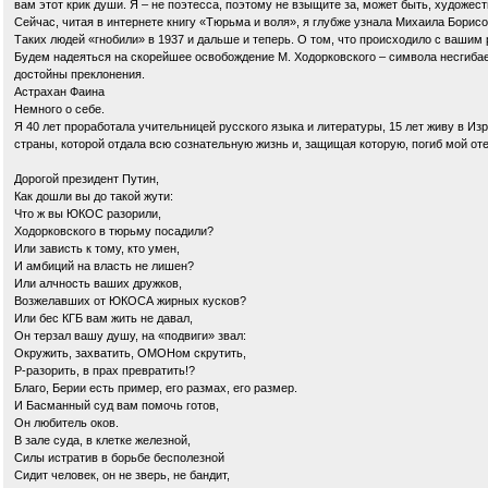
вам этот крик души. Я – не поэтесса, поэтому не взыщите за, может быть, художе
Сейчас, читая в интернете книгу «Тюрьма и воля», я глубже узнала Михаила Бори
Таких людей «гнобили» в 1937 и дальше и теперь. О том, что происходило с вашим 
Будем надеяться на скорейшее освобождение М. Ходорковского – символа несгибае
достойны преклонения.
Астрахан Фаина
Немного о себе.
Я 40 лет проработала учительницей русского языка и литературы, 15 лет живу в И
страны, которой отдала всю сознательную жизнь и, защищая которую, погиб мой оте
Дорогой президент Путин,
Как дошли вы до такой жути:
Что ж вы ЮКОС разорили,
Ходорковского в тюрьму посадили?
Или зависть к тому, кто умен,
И амбиций на власть не лишен?
Или алчность ваших дружков,
Возжелавших от ЮКОСА жирных кусков?
Или бес КГБ вам жить не давал,
Он терзал вашу душу, на «подвиги» звал:
Окружить, захватить, ОМОНом скрутить,
Р-разорить, в прах превратить!?
Благо, Берии есть пример, его размах, его размер.
И Басманный суд вам помочь готов,
Он любитель оков.
В зале суда, в клетке железной,
Силы истратив в борьбе бесполезной
Сидит человек, он не зверь, не бандит,