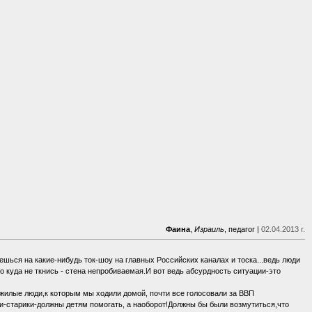
Фаина
,
Израиль
, педагог |
02.04.2013 г.
нешься на какие-нибудь ток-шоу на главных Российских каналах и тоска...ведь люди
 куда не ткнись - стена непробиваемая.И вот ведь абсурдность ситуации-это
ожилые люди,к которым мы ходили домой, почти все голосовали за ВВП
ни-старики-должны детям помогать, а наоборот!Должны бы были возмутиться,что