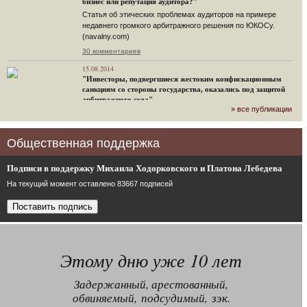
бизнес или репутация аудитора?"
Статья об этических проблемах аудиторов на примере
недавнего громкого арбитражного решения по ЮКОСу.
(navalny.com)
30 комментариев
15.08.2014
"Инвесторы, подвергшиеся жестоким конфискационным
санкциям со стороны государства, оказались под защитой
арбитражного суда"
» все публикации
Швейцарская газета "Neue Zuercher Zeitung" о гаагском
судебном решении.
48 комментариев
Общественная поддержка
14.08.2014
Не исключил
Подписи в поддержку Михаила Ходорковского и Платона Лебедева
Владимир Путин допускает, что Россия может выйти из-под юрисдикции ЕСПЧ.
На текущий момент оставлено 83667 подписей
88 комментариев
14.08.2014
Нарулил
Игорь Сечин просит о помощи. Ссылаясь на санкции,
глава «Роснефти» хочет выбить из фонда национального
Этому дню уже 10 лет
благосостояния 1,5 трлн рублей («Ведомости» и «Дождь»).
32 комментария
Задержанный, арестованный,
12.08.2014
обвиняемый, подсудимый, зэк.
Граждане не хотят платить по счетам ЮКОСа