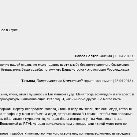
ас в клубе.
Павел Беляев
,
Москва
|
15.04.2013 г.
ление нашей страны не может сдвинуть эту глыбу безапелляционного беззакония.
 безразлична Ваша судьба, потому что Ваша история - это история России...наша
Татьяна
,
Петропавловск-Камчатский
, юрист, экономист |
13.04.2013 г.
 сына, мужа, отца слушалось в Басманном суде. Меня тогда возмущали и его арест, и
прокуратуры, напоминающие 1937 год. Я, как и многие другие, не могла быть
ддержать жертву беспредела, хотела, чтобы в беде вы знали, что есть люди, которые
о телефона у меня не было, а люди, которые могли бы помочь, чтобы мое послание
ь обратиться к журналистке, которая брала интервью у г-на Невзлина, но зав.
Болтянской из RTVI, которая приезжала к нам с концертами - к ней меня тоже не
еперь, приобретя компьютер, немного освоив его, получила возможность передать