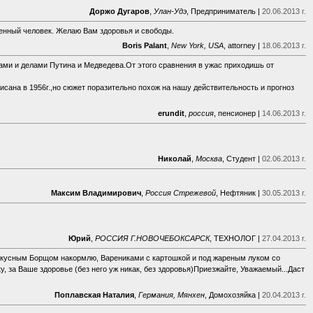
Доржо Дугаров
,
Улан-Удэ
, Предприниматель |
20.06.2013 г.
енный человек. Желаю Вам здоровья и свободы.
Boris Palant
,
New York, USA
, attorney |
18.06.2013 г.
ами и делами Путина и Медведева.От этого сравнения в ужас приходишь от
исана в 1956г.,но сюжет поразительно похож на нашу действительность и прогноз
erundit
,
россия
, пенсионер |
14.06.2013 г.
Николай
,
Москва
, Студент |
02.06.2013 г.
Максим Владимирович
,
Россия Стрежевой
, Нефтяник |
30.05.2013 г.
Юрий
,
РОССИЯ Г.НОВОЧЕБОКСАРСК
, ТЕХНОЛОГ |
27.04.2013 г.
ас вкусным Борщом накормлю, Варениками с картошкой и под жареным луком со
, за Ваше здоровье (без него уж никак, без здоровья)Приезжайте, Уважаемый...Даст
Поплавская Наталия
,
Германия, Мянхен
, Домохозяйка |
20.04.2013 г.