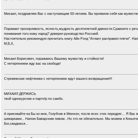
Михаил, поздравляю Вас с наступающим 50-летием. Вы проявили себя как мужеств
Поражает прозорливость, ясность,мудрость десятилетней давности.Сравните с реч
понимания того кому народ? доверил руководство Россией.
Настоятельно рекомендую прочитать книгу Айн Рэнд "Атлант расправил плечи". Нап
М,Б,Х,
Михаил Борисович, поражаюсь Вашему мужеству и стойкости!
С нетерпением жду вас на свободе!
Стрежевские нефтяники с нетерпением ждут вашего возвращения!!!
МИХАИЛ ДЕРЖИСЬ.
твой однокурсник и партн!р по самбо.
А приезжайте-ка Бы ко мне, Голубчик в Мюнхен, после всех этих передряг.... Я В
шкварками... Напою Баварским пивом...Но это не обязательно. Мы можем и Коньячку
Бог,свидемся...