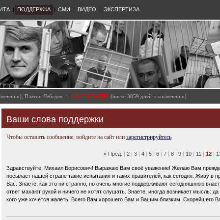
ИТА
|
ПОДДЕРЖКА
|
СМИ
|
ВИДЕО
|
ЭКСПЕРТИЗА
аключении), Платон Лебедев —
НА СВОБОДЕ!
(после 3859 дней в заключении)
Ваши слова поддержки
Чтобы оставить сообщение, войдите на сайт или
зарегистрируйтесь
« Пред.
|
2
|
3
|
4
|
5
|
6
|
7
|
8
|
9
|
10
|
11
|
12
|
1
Здравствуйте, Михаил Борисович! Выражаю Вам своё уважение! Желаю Вам прежде вс
посылает нашей стране такие испытания и таких правителей, как сегодня. Живу в 
Вас. Знаете, как это ни странно, но очень многие поддерживают сегодняшнюю власт
ответ махают рукой и ничего не хотят слушать. Знаете, иногда возникает мысль: да
кого уже хочется жалеть! Всего Вам хорошего Вам и Вашим близким. Скорейшего В