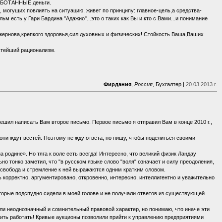
РАБОТАННЫЕ деньги.
могущих повлиять на ситуацию, живет по принципу: главное-цель,а средства-
 есть у Гари Бардина "Адажио"...это о таких как Вы и кто с Вами...и понимание
 жернова,крепкого здоровья,сил духовных и физических! Стойкость Ваша,Ваших
истейший рационализм.
Фирдания
,
Россия
, Бухгалтер |
20.03.2013 г.
ешил написать Вам второе письмо. Первое письмо я отправил Вам в конце 2010 г.,
они ждут вестей. Поэтому не жду ответа, но пишу, чтобы поделиться своими
а родине». Но тяга к воле есть всегда! Интересно, что великий физик Ландау
но тонко заметил, что "в русском языке слово "воля" означает и силу преодоления,
м свобода и стремление к ней выражаются одним кратким словом.
ь корректно, аргументировано, откровенно, интересно, интеллигентно и уважительно
торые подспудно сидели в моей голове и не получали ответов из существующей
ли неоднозначный и сомнительный правовой характер, но понимаю, что иначе эти
ить работать! Кривые аукционы позволили прийти к управлению предприятиями