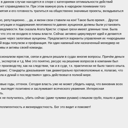
в данном случае находятся в споре с категориями оптимальности действий
а нет справедливости. При этом важную роль в народном понимании того
иятия и его готовность тратиться на общественно значимые проекты, вкладываться
о, репутационно…, да, и жизни свои ставили на кон! Такое было время… Другое
й ситуации и поддержания легитимности давних аукционов должны были установить
едливости. Как сказала Агата Кристи: старые грехи имеют длинные тени. Была
 что это не входило в планы власти. Сейчас активно циркулируют идей и делаются
дшие через залоговые аукционы. Предлагаются варианты управления их «народными
той воды популизм и профанация. Ни один наемный или назначенный менеджер не
тивы и активы своей команды.
ионализм юристов, связи и деньги решали в судах многие вопросы. Причём деньги
 экспертов и т.д. Мне это понятно, ресурс на решение вопросов в компании был
роизводству, как на следствии, так и в суде, т.к. практически не было такого опыта.
й рамс. Стандарты доказывания там диаметрально противоположные и, полагаю, что
ла и думай о последствиях» здесь действовал в полной мере.
вые годы, оттенок. Сегодня власть уже не может убедить народ, что виновник всех
, выглядят позитивно и заслуживают всяческого уважения. Интересная
ть.
ах не получилось, убить сейчас (даже чужими руками) слишком грубо, пошло и даже
еллигентность и жизнерадостность. Бог это видит и поможет!