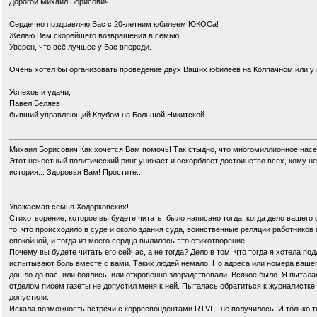
Дорогой Михаил Борисович!
Сердечно поздравляю Вас с 20-летним юбилеем ЮКОСа!
Желаю Вам скорейшего возвращения в семью!
Уверен, что всё лучшее у Вас впереди.
Очень хотел бы организовать проведение двух Ваших юбилеев на Колпачном или у н
Успехов и удачи,
Павел Беляев
бывший управляющий Клубом на Большой Никитской.
Михаил Борисович!Как хочется Вам помочь! Так стыдно, что многомиллионное насе
Этот нечестный политический ринг унижает и оскорбляет достоинство всех, кому не
история... Здоровья Вам! Простите...
Уважаемая семья Ходорковских!
Стихотворение, которое вы будете читать, было написано тогда, когда дело вашего
то, что происходило в суде и около здания суда, воинственные реляции работников 
спокойной, и тогда из моего сердца вылилось это стихотворение.
Почему вы будете читать его сейчас, а не тогда? Дело в том, что тогда я хотела по
испытывают боль вместе с вами. Таких людей немало. Но адреса или номера вашег
дошло до вас, или боялись, или откровенно злорадствовали. Всякое было. Я пыталас
отделом писем газеты не допустил меня к ней. Пыталась обратиться к журналистке 
допустили.
Искала возможность встречи с корреспондентами RTVI – не получилось. И только т