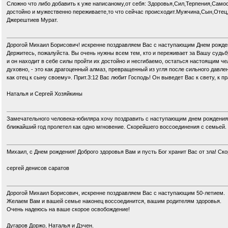
Сложно что либо добавить к уже написаному,от себя: Здоровья,Сил,Терпения,Сам
достойно и мужественно переживаете,то что сейчас происходит.Мужчина,Сын,Отец
Джерештиев Мурат.
Дорогой Михаил Борисович! искренне поздравляем Вас с наступающим Днем рожден
Держитесь, пожалуйста. Вы очень нужны всем тем, кто и переживает за Вашу судьб
и он находит в себе силы пройти их достойно и несгибаемо, остаться настоящим че
духовно, - это как драгоценный алмаз, превращенный из угля после сильного давлени
как отец к сыну своему». Прит.3:12 Вас любит Господь! Он выведет Вас к свету, к пр
Наталья и Сергей Хозяйкины
Замечательного человека-юбиляра хочу поздравить с наступающим днем рождения. 
ближайший год пролетел как одно мгновение. Скорейшего воссоединения с семьей.
Михаил, с Днем рождения! Доброго здоровья Вам и пусть Бог хранит Вас от зла! С
сергей денисов саратов
Дорогой Михаил Борисович, искренне поздравляем Вас с наступающим 50-летием.
Желаем Вам и вашей семье наконец воссоединится, вашим родителям здоровья.
Очень надеюсь на ваше скорое освобождение!
Дугаров Доржо, Наталья и Дэчен.