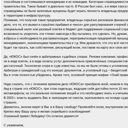
способным и состоявшимся менеджерам и их командам. Категории справедливости 
правительства. Такое бывает и довольно часто. В России был хаос, а в мире хаос
справедливы ли были залоговые аукционы будет играть личность владельца предпр
в территории и инфраструктуру.
Понимаю, что получив такие предприятия, владельцы серьёзно рисковали финансов
дело, что те, кто выжил и серьёзно прибавил в «весе» для урегулирования спорно
специальный налог или разовый платёж в бюджет для поддержания социальной справ
возможность укоротить эти «тени» навсегда и Вы пытались это сделать. Но, думаю,
взбросы о необходимости расприватизации, переприватизации предприятий проше
менеджерами», назначенцами правительства и т.д. Мне думается, что это всё чис
будет так пахать, как собственник, рискующий всем, поставив на карту все свои ак
Да, «ЮКОС» был силён в арбитражных судебных спорах. Реноме компании, професс
не в виде взяток, а в виде оплаты услуг дополнительно привлечённых специалистов,
достаточный. Технологии спора в суде известны, но вы не были готовы к уголовному п
Арбитраж и гражданский суд это конкурс документов, а уголовный суд – бандитски
Вы в этом полностью убедились. Кроме того, основной принцип мафии: «Знай прави
Надо сказать, что с течением времени дело «ЮКОСа» приобрело иной, нежели в пер
бед в стране это «ЮКОС», при этом сидельцы, ведущие себя достойно почти 10 лет
метаморфоза, но это реальное положение вещей и это необходимо знать и учитыва
В 2003 г. власть выдавить Вас в эмиграцию не смогла, ошельмовать на псевдо суд
страшно.
Держитесь, многие верят в Вас и в Вашу свободу! Проявляйте волю, внутреннюю инт
Крепко жму Вашу руку и желаю скорейшего освобождения!
Огромный привет Лебедеву! Он отлично держится!
С уважением,