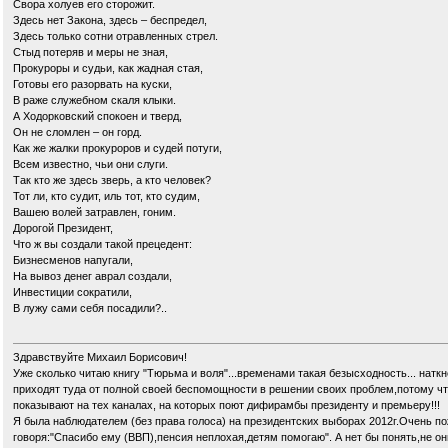
Свора холуев его сторожит.
Здесь нет Закона, здесь – беспредел,
Здесь только сотни отравленных стрел.
Стыд потеряв и меры не зная,
Прокуроры и судьи, как жадная стая,
Готовы его разорвать на куски,
В раже служебном скаля клыки.
А Ходорковский спокоен и тверд,
Он не сломлен – он горд.
Как же жалки прокуроров и судей потуги,
Всем известно, чьи они слуги.
Так кто же здесь зверь, а кто человек?
Тот ли, кто судит, иль тот, кто судим,
Вашею волей затравлен, гоним.
Дорогой Президент,
Что ж вы создали такой прецедент:
Бизнесменов напугали,
На вывоз денег аврал создали,
Инвестиции сократили,
В лужу сами себя посадили?..
Здравствуйте Михаил Борисович!
Уже сколько читаю книгу "Тюрьма и воля"...временами такая безысходность... натк
приходят туда от полной своей беспомощности в решении своих проблем,потому что
показывают на тех каналах, на которых поют дифирамбы президенту и премьеру!!!
Я была наблюдателем (без права голоса) на президентских выборах 2012г.Очень п
говоря:"Спасибо ему (ВВП),пенсия неплохая,детям помогаю". А нет бы понять,не о