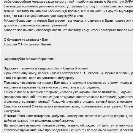
работоспособные молодые люди не могут найти работу,за которую бы платили ЗА
Настоящее положение дел очень многих устраивает,потому что большинство людей, 
любые. Поэтому Вы,Михаил Борисович,в тюрьме, а они-на коне!Вы-другой.Мультфильм
того, что таких людей немало,дает надежду!А иначе...
Михаил Борисович, я желаю Вам и всем тем людям, кто вместе с Вами попал в эти
друзей и соратников вызывает уважение!
Говорят, что высшей справедливости нет, поэтому хочу, чтобы восторжествовал ч
С большим уважением к Вам,
Кокшова Ф.Г.бухгалтер,г.Казань.
Здравствуйте Михаил Борисович!
Здоровья, терпения и выдержки Вам и Вашим близким!
Прочитал Вашу книгу, написанную в соавторстве с Н. Геворкян «Тюрьма и воля» и р
чтобы выразить своё сочувствие и поддержку.
Понимаю, что ответы на письма Вам писать сложно и хлопотно: есть кому писать и 
мыслями и выразить человеческое сочувствие и сострадание.
Конечно после 6 месяцев в тюрьме, человек уже «дома», после пятилетки, - «дома н
(прекрасно знавший, что значит для созидания сопротивление материала) удивитель
и символ отсутствия преград". Пожалуй, русский это единственный язык, в которо
Спасибо за книгу! Она написана интересно, живо, познавательно и актуально! Очен
к недругам.
Я читал с большим интересом, радуясь нахождению ответов на многие вопросы, ко
действительности и информационной жвачки.
Да, залоговые аукционы, которые сейчас активно обсуждаются, действительно носи
советские промышленные производственные гиганты нельзя было оживить и застав