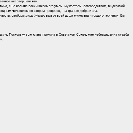
ственное несовершенство.
совича, еще больше восхищаюсь его умом, мужеством, благородством, выдержкой.
родным человеком во втором процессе, - за гранью добра и зла.
мости, свободы духа. Желаю вам от всей души мужества и гордого терпения. Вы
зраиле. Поскольку всю жизнь прожила в Советском Союзе, мне небезразлична судьба
ц.