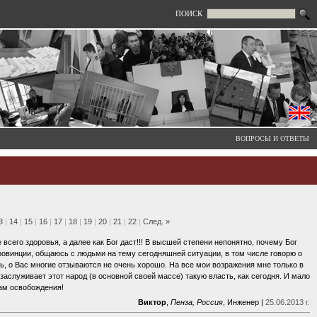
ПОИСК
ВОПРОСЫ И ОТВЕТЫ
3
|
14
|
15
|
16
|
17
|
18
|
19
|
20
|
21
|
22
|
След. »
его здоровья, а далее как Бог даст!!! В высшей степени непонятно, почему Бог
провинции, общаюсь с людьми на тему сегодняшней ситуации, в том числе говорю о
ь, о Вас многие отзываются не очень хорошо. На все мои возражения мне только в
 заслуживает этот народ (в основной своей массе) такую власть, как сегодня. И мало
ам освобождения!
Виктор
,
Пенза, Россия
, Инженер |
25.06.2013 г.