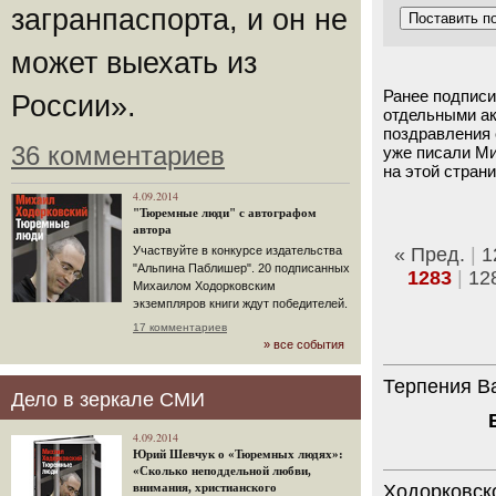
загранпаспорта, и он не
может выехать из
Ранее подпис
России».
отдельными ак
поздравления 
36 комментариев
уже писали Ми
на этой страни
4.09.2014
"Тюремные люди" с автографом
автора
« Пред.
|
1
Участвуйте в конкурсе издательства
"Альпина Паблишер". 20 подписанных
1283
|
12
Михаилом Ходорковским
экземпляров книги ждут победителей.
17 комментариев
» все события
Терпения Ва
Дело в зеркале СМИ
4.09.2014
Юрий Шевчук о «Тюремных людях»:
«Сколько неподдельной любви,
Ходорковско
внимания, христианского