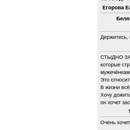
Егорова Е
6.08.2014
"Марина Ходорковская была
идеальной матерью"
Беля
Дмитрий Быков о том, что Марина
Филипповна умела давать своей
семье ощущение правды.
Держитесь, 
12 комментариев
5.08.2014
Она побыла с ним, свободным, немного. Несправедливо
немного
СТЫДНО ЗА
Марину Филипповну вспоминает журналист Вера
Челищева.
которые стр
19 комментариев
мужечёнкам 
4.08.2014
Это относит
"Основной вывод третейского суда: главной целью России
было не собрать налоги, а обанкротить ЮКОС и
В жизни всё
завладеть его активами"
Хочу дожит
"Ведомости" о деталях громкого судебного решения.
он хочет з
15 комментариев
Очень хочет