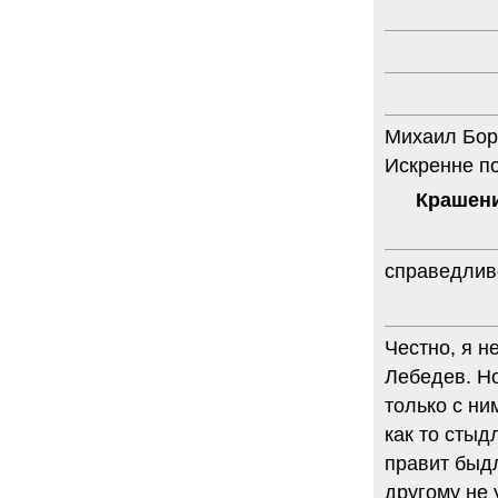
Михаил Бор
Искренне п
Крашен
справедлив
Честно, я н
Лебедев. Но
только с ни
как то стыд
правит быдл
другому не 