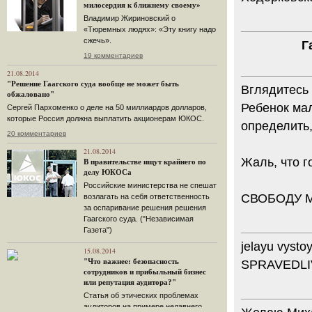
милосердия к ближнему своему»
Владимир Жириновский о
«Тюремных людях»: «Эту книгу надо
сжечь».
Г
19 комментариев
21.08.2014
"Решение Гаагского суда вообще не может быть
Вглядитесь 
обжаловано"
Ребенок ма
Сергей Пархоменко о деле на 50 миллиардов долларов,
которые Россия должна выплатить акционерам ЮКОС.
определить,
20 комментариев
21.08.2014
Жаль, что г
В правительстве ищут крайнего по
делу ЮКОСа
Российские министерства не спешат
СВОБОДУ М
возлагать на себя ответственность
за оспаривание решения решения
Гаагского суда. ("Независимая
Газета")
jelayu vysto
15.08.2014
"Что важнее: безопасность
SPRAVEDLI
сотрудников и прибыльный бизнес
или репутация аудитора?"
Статья об этических проблемах
аудиторов на примере недавнего