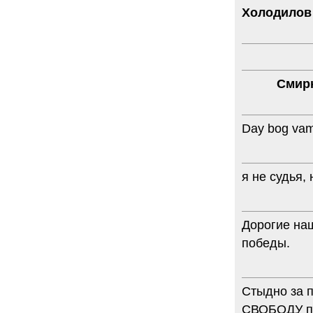
Холодилов
32 комментария
12.08.2014
Граждане не хотят платить по счетам ЮКОСа
Решение Гаагского суда о компенсации $50 млрд
поддержали 12%.
129 комментариев
Смирн
11.08.2014
«Светлая Вам память, Марина Филипповна!»
Вечер у Ходорковских. Вспоминает Иван Стариков.
Day bog vam 
19 комментариев
11.08.2014
«Удивительно сильная, мощная и
достойная только преклонения
я не судья,
женщина»
Гости и ведущие «Эха Москвы» чтут
память Марины Филипповны.
Дорогие на
10 комментариев
6.08.2014
победы.
Марина Филипповна Ходорковская:
«Я долго была молодой!»
"Новая" рассказывает о судьбе
Марины Филипповны и публикует ее
Стыдно за п
максимы.
СВОБОДУ по
34 комментария