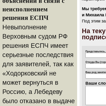
объяснений в связи с
неисполнением
Мы требуе
и Михаила 
решения ЕСПЧ
Под этим за
Невыполнение
На тек
Верховным судом РФ
подпис
решения ЕСПЧ имеет
Представьтесь,
серьезные последствия
Откуда Вы (гор
для заявителей, так как
«Ходорковский не
Ваш род заняти
может вернуться в
Ваши сло
Россию, а Лебедеву
было отказано в выдаче