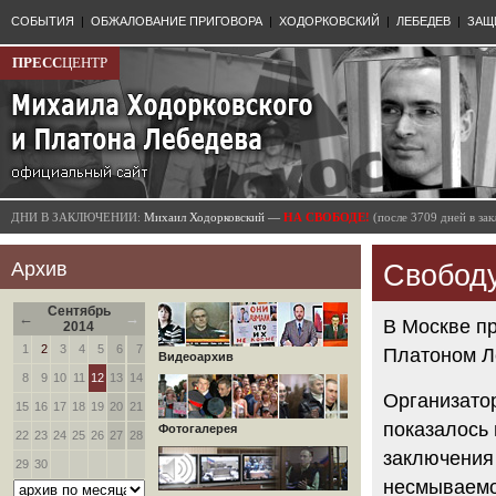
СОБЫТИЯ
|
ОБЖАЛОВАНИЕ ПРИГОВОРА
|
ХОДОРКОВСКИЙ
|
ЛЕБЕДЕВ
|
ЗАЩ
ПРЕСС
ЦЕНТР
ДНИ В ЗАКЛЮЧЕНИИ:
Михаил Ходорковский —
НА СВОБОДЕ!
(после 3709 дней в з
Архив
Свободу
Сентябрь
←
→
В Москве п
2014
1
2
3
4
5
6
7
Платоном Л
Видеоархив
8
9
10
11
12
13
14
Организато
15
16
17
18
19
20
21
показалось 
Фотогалерея
22
23
24
25
26
27
28
заключения
29
30
несмываемо