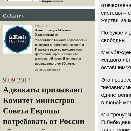
Аудиозаписи
отечествен
системы – 
События
жертвы за 
9.09.2014
Анонс: Лекция Михаила
По букве и 
Ходорковского
свободны.
20 сентября Михаил Ходорковский
выступит с публичной лекцией в
Париже в рамках трехдневного
Мы убеждены
фестиваля, организованного
ежедневной газетой Ле Монд и
«самого лё
посвященного ее 70-летию.
оставшимся 
25 комментариев
9.09.2014
Это процесс
“независим
Адвокаты призывают
единственно
Комитет министров
в любой мом
Совета Европы
Мы требуем
потребовать от России
П.Лебедева 
характером 