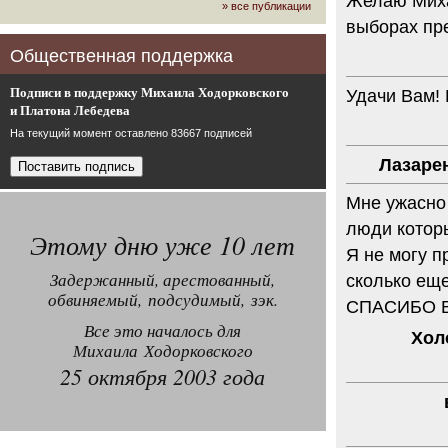
Желаю Миха
» все публикации
громкого арбитражного решения по
выборах пре
ЮКОСу. (navalny.com)
30 комментариев
Общественная поддержка
15.08.2014
"Инвесторы, подвергшиеся жестоким
Подписи в поддержку Михаила Ходорковского
Удачи Вам!
конфискационным санкциям со
и Платона Лебедева
стороны государства, оказались под
защитой арбитражного суда"
На текущий момент оставлено 83667 подписей
Швейцарская газета "Neue Zuercher
Лазаре
Zeitung" о гаагском судебном
решении.
Мне ужасно 
48 комментариев
люди которы
14.08.2014
Этому дню уже 10 лет
Не исключил
Я не могу п
Владимир Путин допускает, что Россия может выйти из-
Задержанный, арестованный,
сколько еще
под юрисдикции ЕСПЧ.
обвиняемый, подсудимый, зэк.
88 комментариев
СПАСИБО В
Все это началось для
14.08.2014
Хол
Нарулил
Михаила Ходорковского
Игорь Сечин просит о помощи.
25 октября 2003 года
Ссылаясь на санкции, глава
«Роснефти» хочет выбить из фонда
национального благосостояния 1,5
трлн рублей («Ведомости» и
«Дождь»).