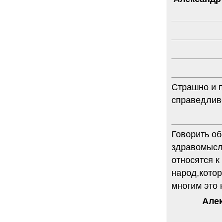
Страшно и п
справедливо
Говорить о
здравомысл
относятся 
народ,котор
многим это 
Але