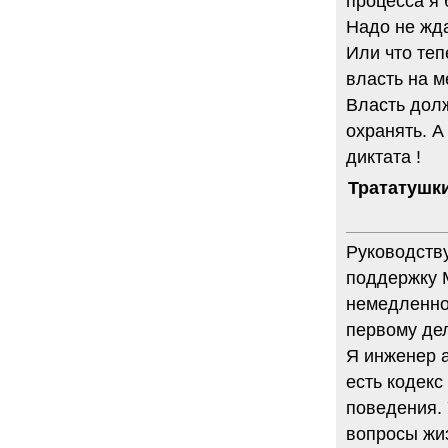
процесса я 
Надо не жд
Или что теп
власть на м
Власть долж
охранять. А
диктата !
Трататушк
Руководств
поддержку 
немедленно 
первому дел
Я инженер а
есть кодекс
поведения.
вопросы жиз