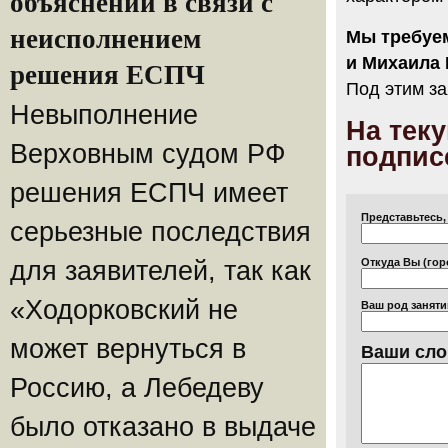
объяснений в связи с
неисполнением
Мы требуе
и Михаила 
решения ЕСПЧ
Под этим за
Невыполнение
На тек
Верховным судом РФ
подпис
решения ЕСПЧ имеет
Представьтесь,
серьезные последствия
Откуда Вы (гор
для заявителей, так как
«Ходорковский не
Ваш род заняти
может вернуться в
Ваши сло
Россию, а Лебедеву
было отказано в выдаче