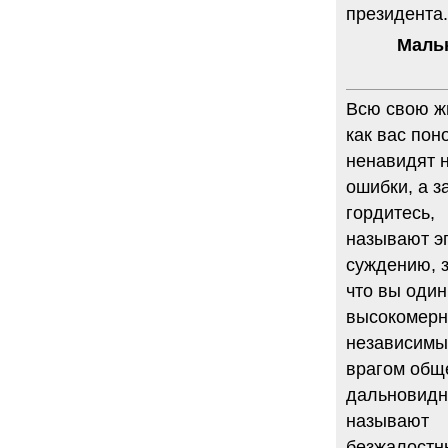
президента
Маль
Всю свою ж
как вас пон
ненавидят 
ошибки, а з
гордитесь,
называют э
суждению, з
что вы один
высокомерн
независимый
врагом общ
дальновидно
называют
безжалостны