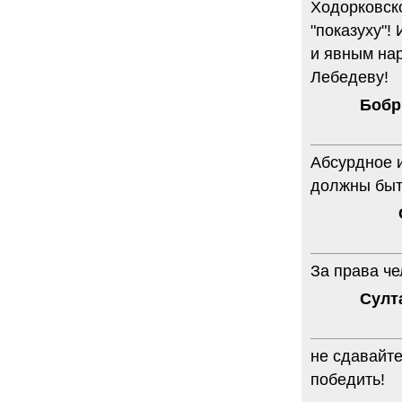
Ходорковско
6.08.2014
"показуху"!
"Марина Ходорковская была
идеальной матерью"
и явным на
Дмитрий Быков о том, что Марина
Лебедеву!
Филипповна умела давать своей
семье ощущение правды.
Бобр
12 комментариев
5.08.2014
Она побыла с ним, свободным, немного. Несправедливо
Абсурдное 
немного
Марину Филипповну вспоминает журналист Вера
должны быт
Челищева.
19 комментариев
4.08.2014
"Основной вывод третейского суда: главной целью России
было не собрать налоги, а обанкротить ЮКОС и
За права че
завладеть его активами"
"Ведомости" о деталях громкого судебного решения.
Султ
15 комментариев
не сдавайте
победить!