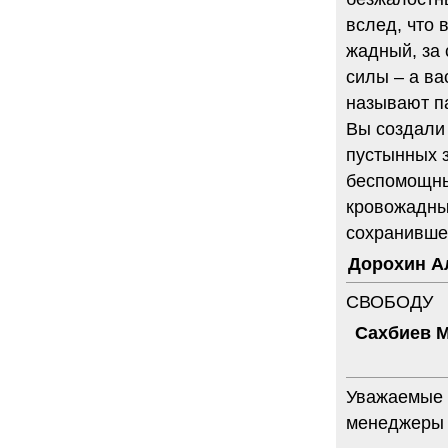
вслед, что 
жадный, за 
силы – а ва
называют п
Вы создали 
пустынных 
беспомощны
кровожадны
сохранивше
Дорохин А
СВОБОДУ
Сахбиев 
Уважаемые 
менеджеры 