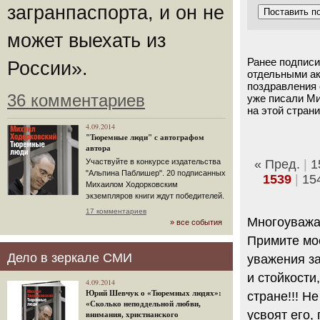
загранпаспорта, и он не
может выехать из
Ранее подпис
России».
отдельными ак
поздравления 
36 комментариев
уже писали Ми
на этой страни
4.09.2014
"Тюремные люди" с автографом
автора
« Пред.
|
1
Участвуйте в конкурсе издательства
"Альпина Паблишер". 20 подписанных
1539
|
15
Михаилом Ходорковским
экземпляров книги ждут победителей.
17 комментариев
Многоуважа
» все события
Примите мо
Дело в зеркале СМИ
уважения за
и стойкости
4.09.2014
Юрий Шевчук о «Тюремных людях»:
стране!!! Н
«Сколько неподдельной любви,
усвоят его, 
внимания, христианского