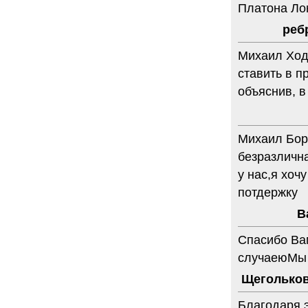
Платона Ло
реб
Михаил Ходо
ставить в п
объяснив, в
Михаил Бори
безразличн
у нас,я хоч
потдержку
В
Спасибо Вам
случаеюМы 
Щегольков
Благодаря 