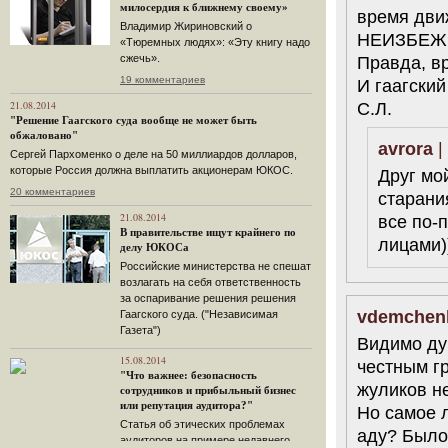
милосердия к ближнему своему»
время движ
Владимир Жириновский о
НЕИЗБЕЖН
«Тюремных людях»: «Эту книгу надо
сжечь».
Правда, вр
19 комментариев
И гаагский
21.08.2014
С.Л.
"Решение Гаагского суда вообще не может быть
обжаловано"
avrora
|
Сергей Пархоменко о деле на 50 миллиардов долларов,
которые Россия должна выплатить акционерам ЮКОС.
Друг мо
20 комментариев
старани
21.08.2014
все по-
В правительстве ищут крайнего по
лицами)
делу ЮКОСа
Российские министерства не спешат
возлагать на себя ответственность
за оспаривание решения решения
vdemchen
Гаагского суда. ("Независимая
Газета")
Видимо ду
15.08.2014
честным гр
"Что важнее: безопасность
жуликов не
сотрудников и прибыльный бизнес
или репутация аудитора?"
Но самое 
Статья об этических проблемах
аду? Было 
аудиторов на примере недавнего