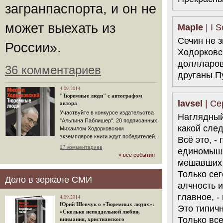
загранпаспорта, и он не
может выехать из
Maple
| I 
Сечин не з
России».
Ходорковс
доллларов
36 комментариев
друганы П
4.09.2014
"Тюремные люди" с автографом
lavsel
| Се
автора
Участвуйте в конкурсе издательства
Наглядный 
"Альпина Паблишер". 20 подписанных
какой след
Михаилом Ходорковским
экземпляров книги ждут победителей.
Всё это, -
17 комментариев
единомышл
» все события
мешавших 
Только сег
Дело в зеркале СМИ
алчность и
главное, 
4.09.2014
Юрий Шевчук о «Тюремных людях»:
Это типичн
«Сколько неподдельной любви,
Только все
внимания, христианского