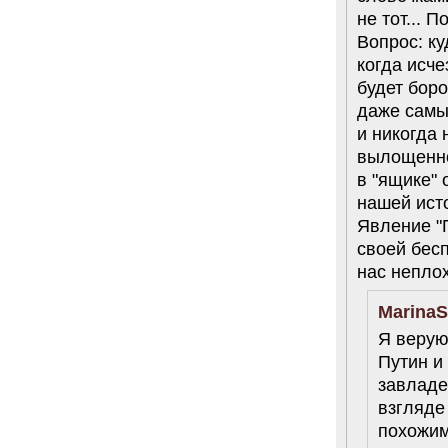
не тот... 
Вопрос: ку
когда исче
будет боро
даже самый
и никогда 
вылощенно
в "ящике" 
нашей ист
Явление "П
своей бесп
нас неплох
MarinaS
Я верую
Путин и
завладе
взгляде
похожими