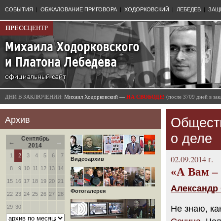
СОБЫТИЯ
|
ОБЖАЛОВАНИЕ ПРИГОВОРА
|
ХОДОРКОВСКИЙ
|
ЛЕБЕДЕВ
|
ЗАЩ
ПРЕСС
ЦЕНТР
ДНИ В ЗАКЛЮЧЕНИИ:
Михаил Ходорковский —
НА СВОБОДЕ!
(после 3709 дней в з
Архив
Общест
о деле
Сентябрь
←
→
2014
1
2
3
4
5
6
7
02.09.2014 г.
Видеоархив
8
9
10
11
12
13
14
«А Вам –
15
16
17
18
19
20
21
Александр 
Фотогалерея
22
23
24
25
26
27
28
29
30
Не знаю, ка