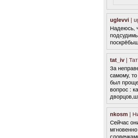
6.08.2014
"Марина Ходорковская была
идеальной матерью"
uglevvi
| u
Дмитрий Быков о том, что Марина
Надеюсь, ч
Филипповна умела давать своей
семье ощущение правды.
подсудимы
12 комментариев
поскрёбыш
5.08.2014
Она побыла с ним, свободным, немного. Несправедливо
немного
tat_iv
| Тат
Марину Филипповну вспоминает журналист Вера
Челищева.
За неправ
19 комментариев
самому, то
4.08.2014
был прощен
"Основной вывод третейского суда: главной целью России
вопрос : к
было не собрать налоги, а обанкротить ЮКОС и
завладеть его активами"
дворцов,ш
"Ведомости" о деталях громкого судебного решения.
15 комментариев
nkosm
| Н
Сейчас они
мгновенно 
словечкам