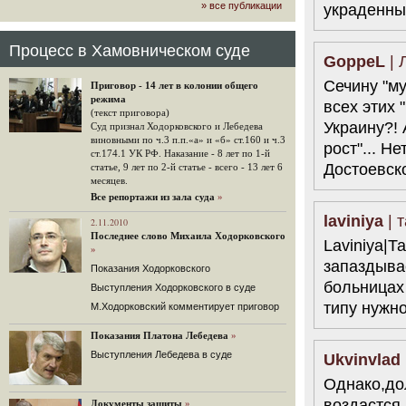
» все публикации
украденны
громкого арбитражного решения по
ЮКОСу. (navalny.com)
30 комментариев
Процесс в Хамовническом суде
GoppeL
| 
15.08.2014
"Инвесторы, подвергшиеся жестоким
Сечину "му
Приговор - 14 лет в колонии общего
конфискационным санкциям со
режима
всех этих 
стороны государства, оказались под
(текст приговора)
защитой арбитражного суда"
Украину?! 
Суд признал Ходорковского и Лебедева
Швейцарская газета "Neue Zuercher
виновными по ч.3 п.п.«а» и «б» ст.160 и ч.3
рост"... Не
Zeitung" о гаагском судебном
ст.174.1 УК РФ. Наказание - 8 лет по 1-й
решении.
Достоевско
статье, 9 лет по 2-й статье - всего - 13 лет 6
месяцев.
48 комментариев
Все репортажи из зала суда
»
14.08.2014
laviniya
| 
Не исключил
2.11.2010
Последнее слово Михаила Ходорковского
Владимир Путин допускает, что Россия может выйти из-
Laviniya|Т
»
под юрисдикции ЕСПЧ.
запаздывае
Показания Ходорковского
88 комментариев
больницах 
Выступления Ходорковского в суде
14.08.2014
типу нужно
М.Ходорковский комментирует приговор
Нарулил
Игорь Сечин просит о помощи.
Показания Платона Лебедева
»
Ссылаясь на санкции, глава
Выступления Лебедева в суде
«Роснефти» хочет выбить из фонда
Ukvinvlad
национального благосостояния 1,5
Однако,до
трлн рублей («Ведомости» и
«Дождь»).
воздастся.
Документы защиты
»