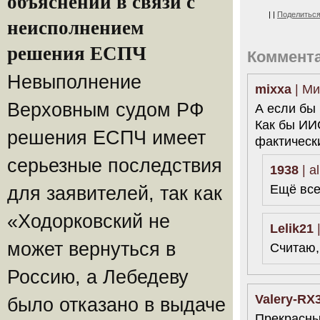
объяснений в связи с
|
|
Поделитьс
неисполнением
решения ЕСПЧ
Коммент
Невыполнение
mixxa
| Ми
Верховным судом РФ
А если бы 
Как бы ИИС
решения ЕСПЧ имеет
фактически,
серьезные последствия
1938
| a
Ещё все
для заявителей, так как
«Ходорковский не
Lelik21
|
может вернуться в
Считаю,
Россию, а Лебедеву
Valery-RX
было отказано в выдаче
Прекрасный