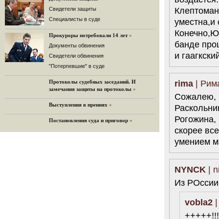
32 комментария
Клептоман
Cвидетели защиты
12.08.2014
Cпециалисты в суде
уместна,и
Граждане не хотят платить по счетам ЮКОСа
Конечно,Ю
Прокуроры потребовали 14 лет
»
Решение Гаагского суда о компенсации $50 млрд
банде про
поддержали 12%.
Документы обвинения
и гаагкски
129 комментариев
Свидетели обвинения
11.08.2014
"Потерпевшие" в суде
«Светлая Вам память, Марина Филипповна!»
rima
| Рима
Протоколы судебных заседаний. И
Вечер у Ходорковских. Вспоминает Иван Стариков.
замечания защиты на протоколы
»
19 комментариев
Сожалею, н
Выступления в прениях
»
11.08.2014
Раскольник
«Удивительно сильная, мощная и
Рогожина, 
Постановления суда и приговор
»
достойная только преклонения
женщина»
скорее все
Гости и ведущие «Эха Москвы» чтут
умением м
память Марины Филипповны.
10 комментариев
NYNCK
| n
6.08.2014
Марина Филипповна Ходорковская:
Из РОссии
«Я долго была молодой!»
"Новая" рассказывает о судьбе
Марины Филипповны и публикует ее
vobla2
|
максимы.
+++++!!!
34 комментария