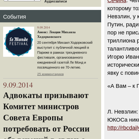
Сечина
. Че
Аудиозаписи
которому то
Невзлин, у 
События
Путин, ради
9.09.2014
пор не прис
Анонс: Лекция Михаила
Ходорковского
триллиона р
20 сентября Михаил Ходорковский
выступит с публичной лекцией в
талантливог
Париже в рамках трехдневного
Игорю Ивано
фестиваля, организованного
ежедневной газетой Ле Монд и
историческ
посвященного ее 70-летию.
явку с пов
25 комментариев
9.09.2014
«А Вам – к
Адвокаты призывают
Комитет министров
Л. Невзлин:
Совета Европы
ЮКОСа нико
потребовать от России
http://rbcda