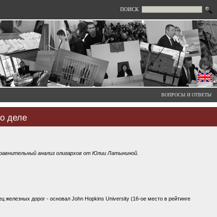
ПОИСК
ВОПРОСЫ И ОТВЕТЫ
о деле
Сравнительный анализ олигархов от Юлии Латыниной.
ец железных дорог - основал John Hopkins University (16-ое место в рейтинге