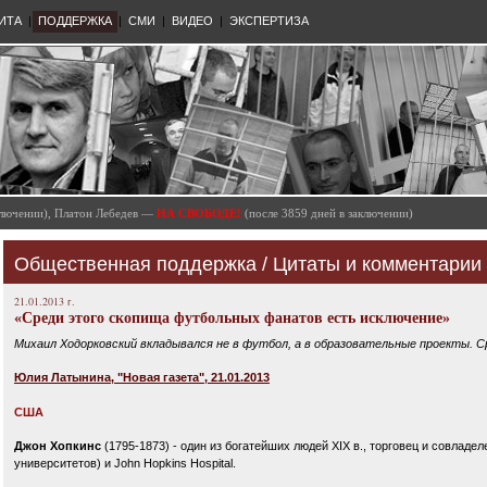
ИТА
|
ПОДДЕРЖКА
|
СМИ
|
ВИДЕО
|
ЭКСПЕРТИЗА
аключении), Платон Лебедев —
НА СВОБОДЕ!
(после 3859 дней в заключении)
Общественная поддержка
/
Цитаты и комментарии 
21.01.2013 г.
«Среди этого скопища футбольных фанатов есть исключение»
Михаил Ходорковский вкладывался не в футбол, а в образовательные проекты. 
Юлия Латынина, "Новая газета", 21.01.2013
США
Джон Хопкинс
(1795-1873) - один из богатейших людей XIX в., торговец и совладел
университетов) и John Hopkins Hospital.