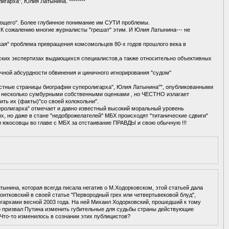
гарха", Юлия Латынина. ********
ающего". Более глубинное понимание им СУТИ проблемы.
К сожалению многие журналисты "грешат" этим. И Юлия Латынина--- не
ская" проблема превращения комсомольцев 80-х годов прошлого века в
еских экспертизах выдающихся специалистов,а также относительно объективных
ичной абсурдности обвинения и циничного игнорирования "судом"
естные страницы биографии суперолигарха", Юлия Латынина"", опубликованными
и с несколько сумбурными собственными оценками , но ЧЕСТНО излагает
ить их (факты)"со своей колокольни".
еролигарха" отмечает и давно известный высокий моральный уровень
ых, но даже в стане "недоброжелателей" МБХ происходят "титанические сдвиги"
 юкосовцы во главе с МБХ за отстаивание ПРАВДЫ и свою обычную !!!
ынина, которая всегда писала негатив о М.Ходорковском, этой статьей дала
онтковский в своей статье "Первородный грех или четвертьвековой блуд",
игархами весной 2003 года. На ней Михаил Ходорковский, прошедший к тому
о призвал Путина изменить губительные для судьбы страны действующие
 Что-то изменилось в сознании этих публицистов?