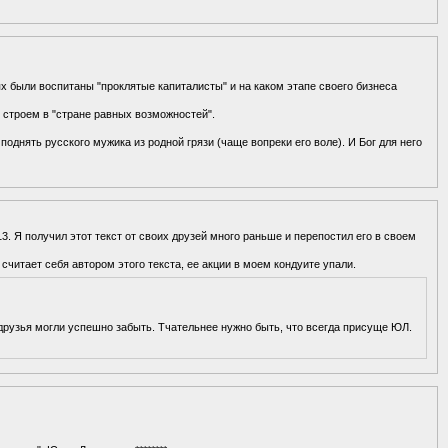
ях были воспитаны "проклятые капиталисты" и на каком этапе своего бизнеса
ь строем в "стране равных возможностей".
поднять русского мужика из родной грязи (чаще вопреки его воле). И Бог для него
3. Я получил этот текст от своих друзей много раньше и перепостил его в своем
читает себя автором этого текста, ее акции в моем кондуите упали.
 друзья могли успешно забыть. Тчательнее нужно быть, что всегда присуще ЮЛ.