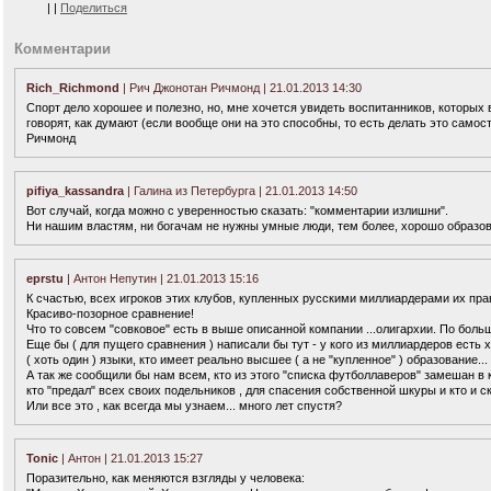
|
|
Поделиться
Комментарии
Rich_Richmond
| Рич Джонотан Ричмонд | 21.01.2013 14:30
Спорт дело хорошее и полезно, но, мне хочется увидеть воспитанников, которых 
говорят, как думают (если вообще они на это способны, то есть делать это самост
Ричмонд
pifiya_kassandra
| Галина из Петербурга | 21.01.2013 14:50
Вот случай, когда можно с уверенностью сказать: "комментарии излишни".
Ни нашим властям, ни богачам не нужны умные люди, тем более, хорошо образов
eprstu
| Антон Непутин | 21.01.2013 15:16
К счастью, всех игроков этих клубов, купленных русскими миллиардерами их прав
Красиво-позорное сравнение!
Что то совсем "совковое" есть в выше описанной компании ...олигархии. По больш
Еще бы ( для пущего сравнения ) написали бы тут - у кого из миллиардеров есть 
( хоть один ) языки, кто имеет реально высшее ( а не "купленное" ) образование...
А так же сообщили бы нам всем, кто из этого "списка футболлаверов" замешан в ка
кто "предал" всех своих подельников , для спасения собственной шкуры и кто и ско
Или все это , как всегда мы узнаем... много лет спустя?
Tonic
| Антон | 21.01.2013 15:27
Поразительно, как меняются взгляды у человека: