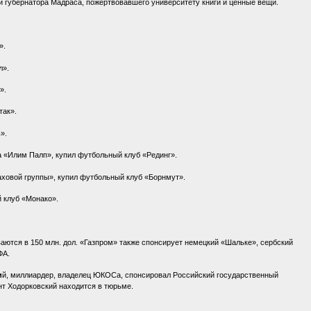
 и губернатора Мадраса, пожертвовавшего университету книги и ценные вещи.
».
л».
».
так».
».
а «Илим Палп», купил футбольный клуб «Рединг».
аховой группы», купил футбольный клуб «Борнмут».
й клуб «Монако».
аются в 150 млн. дол. «Газпром» также спонсирует немецкий «Шальке», сербский
ФА.
и
й, миллиардер, владелец ЮКОСа, спонсировал Российский государственный
т Ходорковский находится в тюрьме.