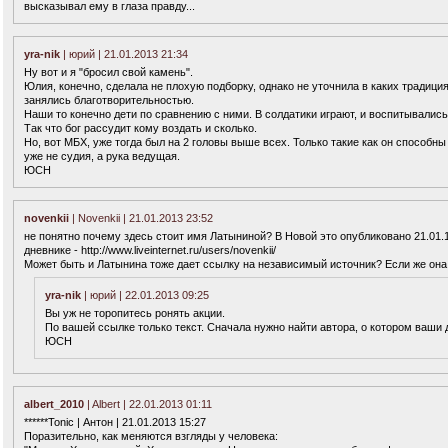
высказывал ему в глаза правду...
yra-nik
| юрий | 21.01.2013 21:34
Ну вот и я "бросил свой камень".
Юлия, конечно, сделала не плохую подборку, однако не уточнила в каких традици
занялись благотворительностью.
Наши то конечно дети по сравнению с ними. В солдатики играют, и воспитывалис
Так что бог рассудит кому воздать и сколько.
Но, вот МБХ, уже тогда был на 2 головы выше всех. Только такие как он способны 
уже не судия, а рука ведущая.
ЮСН
novenkii
| Novenkii | 21.01.2013 23:52
не понятно почему здесь стоит имя Латыниной? В Новой это опубликовано 21.01.1
дневнике - http://www.liveinternet.ru/users/novenkii/
Может быть и Латынина тоже дает ссылку на независимый источник? Если же она с
yra-nik
| юрий | 22.01.2013 09:25
Вы уж не торопитесь ронять акции.
По вашей ссылке только текст. Сначала нужно найти автора, о котором ваши
ЮСН
albert_2010
| Albert | 22.01.2013 01:11
******Tonic | Антон | 21.01.2013 15:27
Поразительно, как меняются взгляды у человека: