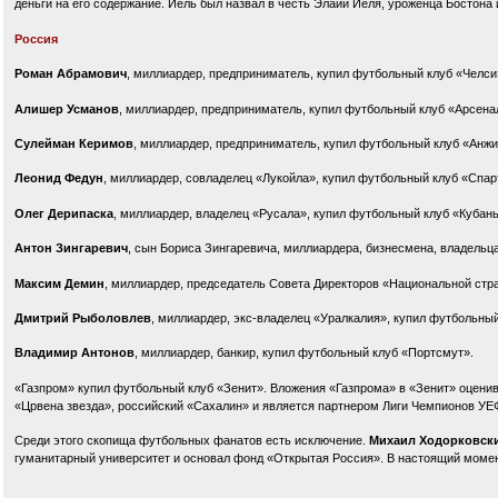
деньги на его содержание. Йель был назвал в честь Элайи Йеля, уроженца Бостона
Россия
Роман Абрамович
, миллиардер, предприниматель, купил футбольный клуб «Челси
Алишер Усманов
, миллиардер, предприниматель, купил футбольный клуб «Арсена
Сулейман Керимов
, миллиардер, предприниматель, купил футбольный клуб «Анжи
Леонид Федун
, миллиардер, совладелец «Лукойла», купил футбольный клуб «Спар
Олег Дерипаска
, миллиардер, владелец «Русала», купил футбольный клуб «Кубань
Антон Зингаревич
, сын Бориса Зингаревича, миллиардера, бизнесмена, владельц
Максим Демин
, миллиардер, председатель Совета Директоров «Национальной стр
Дмитрий Рыболовлев
, миллиардер, экс-владелец «Уралкалия», купил футбольны
Владимир Антонов
, миллиардер, банкир, купил футбольный клуб «Портсмут».
«Газпром» купил футбольный клуб «Зенит». Вложения «Газпрома» в «Зенит» оценив
«Црвена звезда», российский «Сахалин» и является партнером Лиги Чемпионов УЕ
Среди этого скопища футбольных фанатов есть исключение.
Михаил Ходорковск
гуманитарный университет и основал фонд «Открытая Россия». В настоящий момен