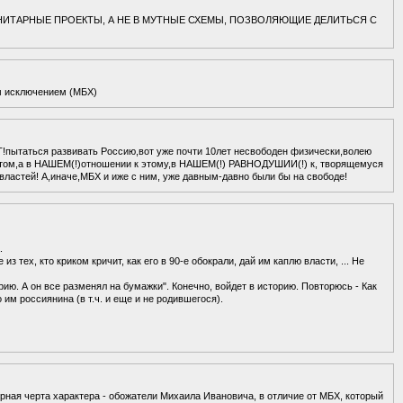
АНИТАРНЫЕ ПРОЕКТЫ, А НЕ В МУТНЫЕ СХЕМЫ, ПОЗВОЛЯЮЩИЕ ДЕЛИТЬСЯ С
ым исключением (МБХ)
Т!пытаться развивать Россию,вот уже почти 10лет несвободен физически,волею
 этом,а в НАШЕМ(!)отношении к этому,в НАШЕМ(!) РАВНОДУШИИ(!) к, творящемуся
астей! А,иначе,МБХ и иже с ним, уже давным-давно были бы на свободе!
.
з тех, кто криком кричит, как его в 90-е обокрали, дай им каплю власти, ... Не
рию. А он все разменял на бумажки". Конечно, войдет в историю. Повторюсь - Как
им россиянина (в т.ч. и еще и не родившегося).
рная черта характера - обожатели Михаила Ивановича, в отличие от МБХ, который