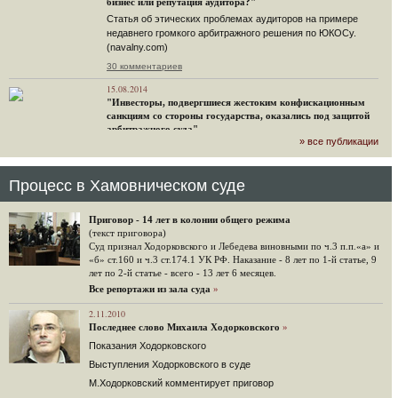
бизнес или репутация аудитора?"
Статья об этических проблемах аудиторов на примере
недавнего громкого арбитражного решения по ЮКОСу.
(navalny.com)
30 комментариев
15.08.2014
"Инвесторы, подвергшиеся жестоким конфискационным
санкциям со стороны государства, оказались под защитой
арбитражного суда"
» все публикации
Швейцарская газета "Neue Zuercher Zeitung" о гаагском
судебном решении.
48 комментариев
Процесс в Хамовническом суде
14.08.2014
Не исключил
Приговор - 14 лет в колонии общего режима
Владимир Путин допускает, что Россия может выйти из-под юрисдикции ЕСПЧ.
(текст приговора)
Суд признал Ходорковского и Лебедева виновными по ч.3 п.п.«а» и
88 комментариев
«б» ст.160 и ч.3 ст.174.1 УК РФ. Наказание - 8 лет по 1-й статье, 9
лет по 2-й статье - всего - 13 лет 6 месяцев.
14.08.2014
Нарулил
Все репортажи из зала суда
»
Игорь Сечин просит о помощи. Ссылаясь на санкции,
2.11.2010
глава «Роснефти» хочет выбить из фонда национального
Последнее слово Михаила Ходорковского
»
благосостояния 1,5 трлн рублей («Ведомости» и «Дождь»).
Показания Ходорковского
32 комментария
Выступления Ходорковского в суде
12.08.2014
М.Ходорковский комментирует приговор
Граждане не хотят платить по счетам ЮКОСа