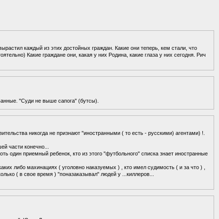
вырастил каждый из этих достойных граждан. Какие они теперь, кем стали, что
оятельно) Какие граждане они, какая у них Родина, какие глаза у них сегодня. Рич
анные. "Суди не выше сапога" (бутсы).
ительства никогда не признают "иностранными ( то есть - русскими) агентами) !.
ей части конечно...
хоть один приемный ребенок, кто из этого "футбольного" списка знает иностранные
ких либо махинациях ( уголовно наказуемых ) , кто имел судимость ( и за что ) ,
лько ( в свое время ) "поназаказывал" людей у ...киллеров...