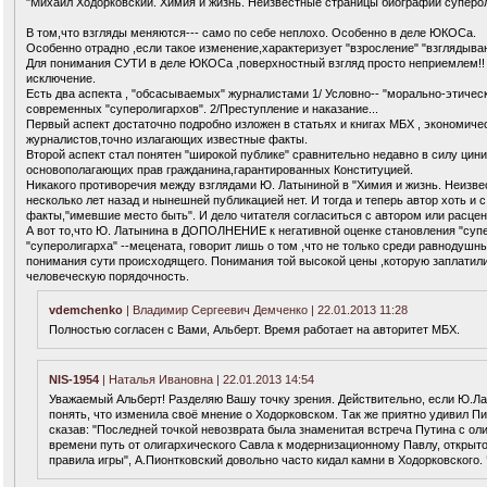
"Михаил Ходорковский. Химия и жизнь. Неизвестные страницы биографии супероли
В том,что взгляды меняются--- само по себе неплохо. Особенно в деле ЮКОСа.
Особенно отрадно ,если такое изменение,характеризует "взросление" "взглядыв
Для понимания СУТИ в деле ЮКОСа ,поверхностный взгляд просто неприемлем!! 
исключение.
Есть два аспекта , "обсасываемых" журналистами 1/ Условно-- "морально-этиче
современных "суперолигархов". 2/Преступление и наказание...
Первый аспект достаточно подробно изложен в статьях и книгах МБХ , экономич
журналистов,точно излагающих известные факты.
Второй аспект стал понятен "широкой публике" сравнительно недавно в силу цин
основополагающих прав гражданина,гарантированных Конституцией.
Никакого противоречия между взглядами Ю. Латыниной в "Химия и жизнь. Неизв
несколько лет назад и нынешней публикацией нет. И тогда и теперь автор хоть 
факты,"имевшие место быть". И дело читателя согласиться с автором или расцен
А вот то,что Ю. Латынина в ДОПОЛНЕНИЕ к негативной оценке становления "суп
"суперолигарха" --мецената, говорит лишь о том ,что не только среди равнодушн
понимания сути происходящего. Понимания той высокой цены ,которую заплатили
человеческую порядочность.
vdemchenko
| Владимир Сергеевич Демченко | 22.01.2013 11:28
Полностью согласен с Вами, Альберт. Время работает на авторитет МБХ.
NIS-1954
| Наталья Ивановна | 22.01.2013 14:54
Уважаемый Альберт! Разделяю Вашу точку зрения. Действительно, если Ю.Лат
понять, что изменила своё мнение о Ходорковском. Так же приятно удивил Пи
сказав: "Последней точкой невозврата была знаменитая встреча Путина с ол
времени путь от олигархического Савла к модернизационному Павлу, открыт
правила игры", А.Пионтковский довольно часто кидал камни в Ходорковского.