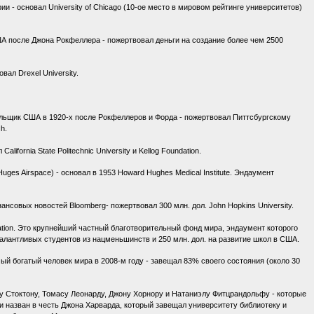
рии - основал University of Chicago (10-ое место в мировом рейтинге университетов)
ША после Джона Рокфеллера - пожертвовал деньги на создание более чем 2500
вал Drexel University.
тельщик США в 1920-х после Рокфеллеров и Форда - пожертвовал Питтсбургскому
h.
ifornia State Politechnic University и Kellog Foundation.
Huges Airspace) - основал в 1953 Howard Hughes Medical Institute. Эндаумент
совых новостей Bloomberg- пожертвовал 300 млн. дол. John Hopkins University.
dation. Это крупнейший частный благотворительный фонд мира, эндаумент которого
 талантливых студентов из нацменьшинств и 250 млн. дол. на развитие школ в США.
мый богатый человек мира в 2008-м году - завещал 83% своего состояния (около 30
у Стоктону, Томасу Леонарду, Джону Хорнору и Натаниэлу Фитцрандольфу - которые
и назван в честь Джона Харварда, который завещал университету библиотеку и