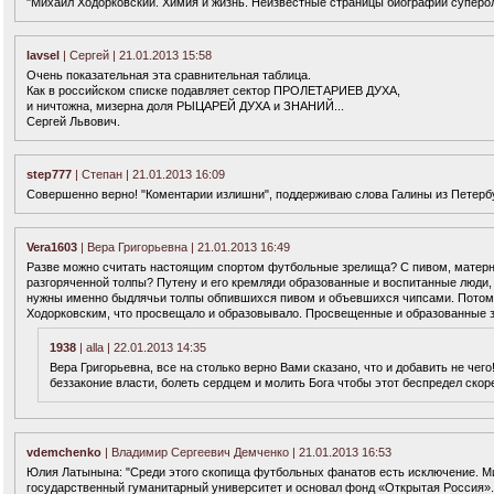
"Михаил Ходорковский. Химия и жизнь. Неизвестные страницы биографии суперо
lavsel
| Сергей | 21.01.2013 15:58
Очень показательная эта сравнительная таблица.
Как в российском списке подавляет сектор ПРОЛЕТАРИЕВ ДУХА,
и ничтожна, мизерна доля РЫЦАРЕЙ ДУХА и ЗНАНИЙ...
Сергей Львович.
step777
| Степан | 21.01.2013 16:09
Совершенно верно! "Коментарии излишни", поддерживаю слова Галины из Петерб
Vera1603
| Вера Григорьевна | 21.01.2013 16:49
Разве можно считать настоящим спортом футбольные зрелища? С пивом, матерны
разгоряченной толпы? Путену и его кремляди образованные и воспитанные люди, 
нужны именно быдлячьи толпы обпившихся пивом и объевшихся чипсами. Потому-
Ходорковским, что просвещало и образовывало. Просвещенные и образованные за 
1938
| alla | 22.01.2013 14:35
Вера Григорьевна, все на столько верно Вами сказано, что и добавить не чег
беззаконие власти, болеть сердцем и молить Бога чтобы этот беспредел скор
vdemchenko
| Владимир Сергеевич Демченко | 21.01.2013 16:53
Юлия Латынына: "Среди этого скопища футбольных фанатов есть исключение. М
государственный гуманитарный университет и основал фонд «Открытая Россия».