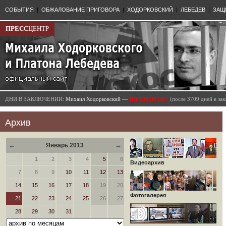
СОБЫТИЯ
|
ОБЖАЛОВАНИЕ ПРИГОВОРА
|
ХОДОРКОВСКИЙ
|
ЛЕБЕДЕВ
|
ЗАЩ
ПРЕСС
ЦЕНТР
ДНИ В ЗАКЛЮЧЕНИИ:
Михаил Ходорковский —
НА СВОБОДЕ!
(после 3709 дней в з
Архив
←
→
Январь 2013
1
2
3
4
5
6
Видеоархив
7
8
9
10
11
12
13
14
15
16
17
18
19
20
Фотогалерея
21
22
23
24
25
26
27
28
29
30
31