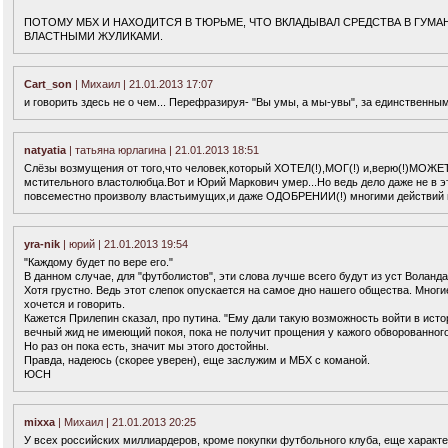
ПОТОМУ МБХ И НАХОДИТСЯ В ТЮРЬМЕ, ЧТО ВКЛАДЫВАЛ СРЕДСТВА В ГУМ
ВЛАСТНЫМИ ЖУЛИКАМИ.
Cart_son
| Михаил | 21.01.2013 17:07
и говорить здесь не о чем... Перефразируя- "Вы умы, а мы-увы", за единственн
natyatia
| татьяна юрлагина | 21.01.2013 18:51
Слёзы возмущения от того,что человек,который ХОТЕЛ(!),МОГ(!) и,верю(!)МОЖЕ
мстительного властолюбца.Вот и Юрий Маркович умер...Но ведь дело даже не в
повсеместно произволу властьимущих,и даже ОДОБРЕНИИ(!) многими действий вл
yra-nik
| юрий | 21.01.2013 19:54
"Каждому будет по вере его."
В данном случае, для "футболистов", эти слова лучше всего будут из уст Воланда
Хотя грустно. Ведь этот слепок опускается на самое дно нашего общества. Многие и
хочется и говорить.
Кажется Прилепин сказал, про путина. "Ему дали такую возможность войти в исто
вечный жид не имеющий покоя, пока не получит прощения у кажого обворованного 
Но раз он пока есть, значит мы этого достойны.
Правда, надеюсь (скорее уверен), еще заслужим и МБХ с команой.
ЮСН
mixxa
| Михаил | 21.01.2013 20:25
У всех российских миллиардеров, кроме покупки футбольного клуба, еще характе