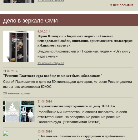
17 комментариев
» все события
Дело в зеркале СМИ
4.09.2014
Юрий Шевчук о «Тюремных людях»: «Сколько
неподдельной любви, внимания, христианского милосердия
к ближнему своему»
Владимир Жириновский о «Тюремных людях»: «Эту книгу
надо сжечь».
19 комментариев
21.08.2014
"Решение Гаагского суда вообще не может быть обжаловано"
Сергей Пархоменко о деле на 50 миллиардов долларов, которые Россия должна
выплатить акционерам ЮКОС.
20 комментариев
21.08.2014
В правительстве ищут крайнего по делу ЮКОСа
Российские министерства не спешат возлагать на себя
ответственность за оспаривание решения решения
Гаагского суда. ("Независимая Газета")
15.08.2014
"Что важнее: безопасность сотрудников и прибыльный