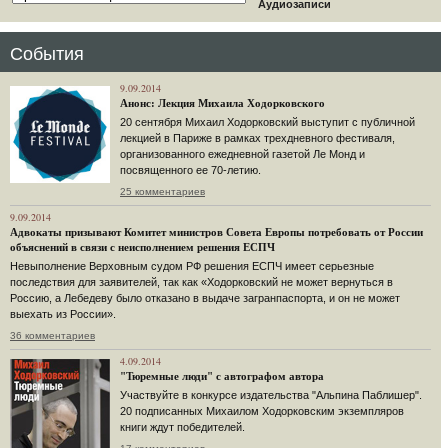
Аудиозаписи
События
9.09.2014
Анонс: Лекция Михаила Ходорковского
20 сентября Михаил Ходорковский выступит с публичной
лекцией в Париже в рамках трехдневного фестиваля,
организованного ежедневной газетой Ле Монд и
посвященного ее 70-летию.
25 комментариев
9.09.2014
Адвокаты призывают Комитет министров Совета Европы потребовать от России
объяснений в связи с неисполнением решения ЕСПЧ
Невыполнение Верховным судом РФ решения ЕСПЧ имеет серьезные
последствия для заявителей, так как «Ходорковский не может вернуться в
Россию, а Лебедеву было отказано в выдаче загранпаспорта, и он не может
выехать из России».
36 комментариев
4.09.2014
"Тюремные люди" с автографом автора
Участвуйте в конкурсе издательства "Альпина Паблишер".
20 подписанных Михаилом Ходорковским экземпляров
книги ждут победителей.