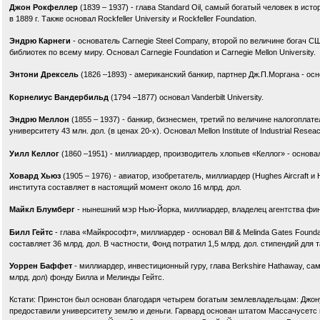
Джон Рокфеллер
(1839 – 1937) - глава Standard Oil, самый богатый человек в исто
в 1889 г. Также основал Rockfeller University и Rockfeller Foundation.
Эндрю Карнеги
- основатель Carnegie Steel Company, второй по величине богач С
библиотек по всему миру. Основал Carnegie Foundation и Carnegie Mellon University.
Энтони Дрексель
(1826 –1893) - американский банкир, партнер Дж.П.Моргана - осно
Корнелиус Вандербильд
(1794 –1877) основал Vanderbilt University.
Эндрю Меллон
(1855 – 1937) - банкир, бизнесмен, третий по величине налогопла
университету 43 млн. дол. (в ценах 20-х). Основал Mellon Institute of Industrial Reseac
Уилл Келлог
(1860 –1951) - миллиардер, производитель хлопьев «Келлог» - основал Cal
Ховард Хьюз
(1905 – 1976) - авиатор, изобретатель, миллиардер (Hughes Aircraft и 
института составляет в настоящий момент около 16 млрд. дол.
Майкл Блумберг
- нынешний мэр Нью-Йорка, миллиардер, владелец агентства финан
Билл Гейтс
- глава «Майкрософт», миллиардер - основал Bill & Melinda Gates Foun
составляет 36 млрд. дол. В частности, Фонд потратил 1,5 млрд. дол. стипендий для
Уоррен Баффет
- миллиардер, инвестиционный гуру, глава Berkshire Hathaway, са
млрд. дол) фонду Билла и Мелинды Гейтс.
Кстати: Принстон был основан благодаря четырем богатым землевладельцам: Джон
предоставили университету землю и деньги. Гарвард основан штатом Массачусетс 