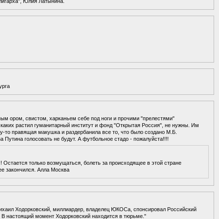
лигарха", Юлия Латынина.
урга
м ором, свистом, харканьем себе под ноги и прочими "прелестями"
каких растил гуманитарный институт и фонд "Открытая Россия", не нужны. Им
то правящая макушка и раздербанила все то, что было создано М.Б.
Путина голосовать не будут. А футбольное стадо - пожалуйста!!!!
о!! Остается только возмущаться, болеть за происходящее в этой стране
ее закончился. Алла Москва
ихаил Ходорковский, миллиардер, владелец ЮКОСа, спонсировал Российский
 В настоящий момент Ходорковский находится в тюрьме."