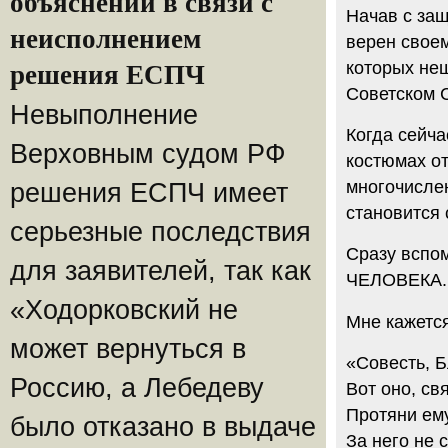
объяснений в связи с
Начав с защ
неисполнением
верен свое
которых не
решения ЕСПЧ
Советском С
Невыполнение
Когда сейча
Верховным судом РФ
костюмах от
многочислен
решения ЕСПЧ имеет
становится 
серьезные последствия
Сразу вспо
для заявителей, так как
ЧЕЛОВЕКА.
«Ходорковский не
Мне кажется
может вернуться в
«Совесть, Б
Россию, а Лебедеву
Вот оно, св
Протяни ем
было отказано в выдаче
За него не 