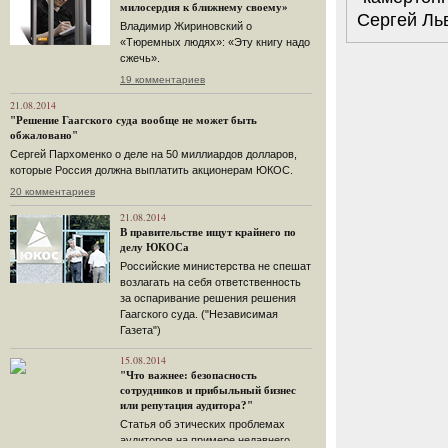
милосердия к ближнему своему»
Сергей Ль
Владимир Жириновский о
«Тюремных людях»: «Эту книгу надо
сжечь».
19 комментариев
21.08.2014
"Решение Гаагского суда вообще не может быть
обжаловано"
Сергей Пархоменко о деле на 50 миллиардов долларов,
которые Россия должна выплатить акционерам ЮКОС.
20 комментариев
21.08.2014
В правительстве ищут крайнего по
делу ЮКОСа
Российские министерства не спешат
возлагать на себя ответственность
за оспаривание решения решения
Гаагского суда. ("Независимая
Газета")
15.08.2014
"Что важнее: безопасность
сотрудников и прибыльный бизнес
или репутация аудитора?"
Статья об этических проблемах
аудиторов на примере недавнего