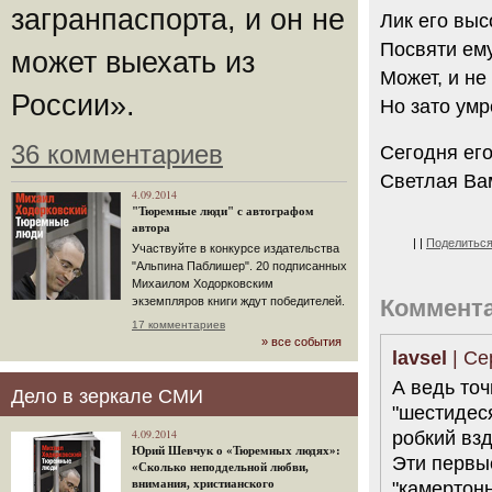
загранпаспорта, и он не
Лик его выс
Посвяти ему
может выехать из
Может, и не
России».
Но зато умр
36 комментариев
Сегодня его
Светлая Ва
4.09.2014
"Тюремные люди" с автографом
автора
|
|
Поделитьс
Участвуйте в конкурсе издательства
"Альпина Паблишер". 20 подписанных
Михаилом Ходорковским
экземпляров книги ждут победителей.
Коммент
17 комментариев
» все события
lavsel
| Се
А ведь точ
Дело в зеркале СМИ
"шестидес
4.09.2014
робкий взд
Юрий Шевчук о «Тюремных людях»:
Эти первы
«Сколько неподдельной любви,
внимания, христианского
"камертон