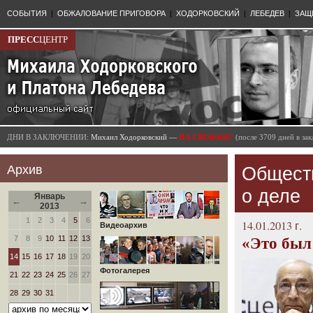
СОБЫТИЯ
|
ОБЖАЛОВАНИЕ ПРИГОВОРА
|
ХОДОРКОВСКИЙ
|
ЛЕБЕДЕВ
|
ЗАЩ
ПРЕСС
ЦЕНТР
ДНИ В ЗАКЛЮЧЕНИИ:
Михаил Ходорковский —
НА СВОБОДЕ!
(после 3709 дней в з
Архив
Общест
о деле
Январь
←
→
2013
1
2
3
4
5
6
14.01.2013 г.
Видеоархив
7
8
9
10
11
12
13
«Это был 
14
15
16
17
18
19
20
Фотогалерея
21
22
23
24
25
26
27
28
29
30
31