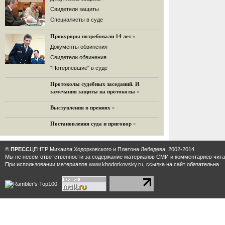
32 комментария
Cвидетели защиты
12.08.2014
Cпециалисты в суде
Граждане не хотят платить по счетам ЮКОСа
Прокуроры потребовали 14 лет
»
Решение Гаагского суда о компенсации $50 млрд
поддержали 12%.
Документы обвинения
129 комментариев
Свидетели обвинения
11.08.2014
"Потерпевшие" в суде
«Светлая Вам память, Марина Филипповна!»
Протоколы судебных заседаний. И
Вечер у Ходорковских. Вспоминает Иван Стариков.
замечания защиты на протоколы
»
19 комментариев
Выступления в прениях
»
11.08.2014
«Удивительно сильная, мощная и
Постановления суда и приговор
»
достойная только преклонения
женщина»
Гости и ведущие «Эха Москвы» чтут
©
ПРЕСС
ЦЕНТР Михаила Ходорковского и Платона Лебедева, 2002-2014
память Марины Филипповны.
Мы не несем ответственности за содержание материалов CМИ и комментариев читат
10 комментариев
При использовании материалов www.khodorkovsky.ru, ссылка на сайт обязательна.
6.08.2014
Марина Филипповна Ходорковская:
«Я долго была молодой!»
"Новая" рассказывает о судьбе
Марины Филипповны и публикует ее
максимы.
34 комментария