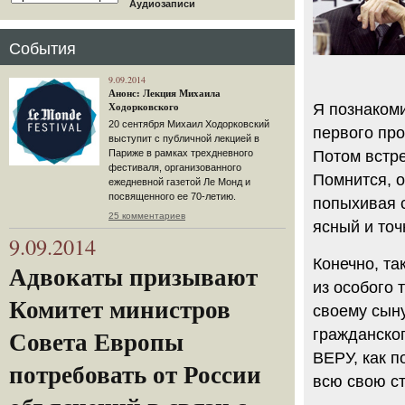
Аудиозаписи
События
9.09.2014
Анонс: Лекция Михаила
Я познакоми
Ходорковского
20 сентября Михаил Ходорковский
первого пр
выступит с публичной лекцией в
Потом встр
Париже в рамках трехдневного
фестиваля, организованного
Помнится, о
ежедневной газетой Ле Монд и
посвященного ее 70-летию.
попыхивая 
25 комментариев
ясный и то
9.09.2014
Конечно, та
Адвокаты призывают
из особого 
Комитет министров
своему сыну
гражданског
Совета Европы
ВЕРУ, как п
потребовать от России
всю свою ст