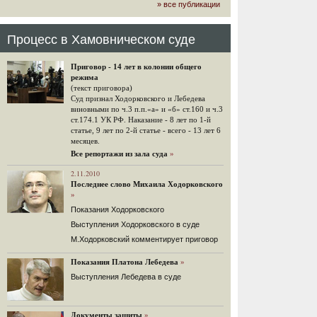
» все публикации
громкого арбитражного решения по
ЮКОСу. (navalny.com)
30 комментариев
Процесс в Хамовническом суде
15.08.2014
"Инвесторы, подвергшиеся жестоким
Приговор - 14 лет в колонии общего
конфискационным санкциям со
режима
стороны государства, оказались под
(текст приговора)
защитой арбитражного суда"
Суд признал Ходорковского и Лебедева
Швейцарская газета "Neue Zuercher
виновными по ч.3 п.п.«а» и «б» ст.160 и ч.3
Zeitung" о гаагском судебном
ст.174.1 УК РФ. Наказание - 8 лет по 1-й
решении.
статье, 9 лет по 2-й статье - всего - 13 лет 6
месяцев.
48 комментариев
Все репортажи из зала суда
»
14.08.2014
Не исключил
2.11.2010
Последнее слово Михаила Ходорковского
Владимир Путин допускает, что Россия может выйти из-
»
под юрисдикции ЕСПЧ.
Показания Ходорковского
88 комментариев
Выступления Ходорковского в суде
14.08.2014
М.Ходорковский комментирует приговор
Нарулил
Игорь Сечин просит о помощи.
Показания Платона Лебедева
»
Ссылаясь на санкции, глава
Выступления Лебедева в суде
«Роснефти» хочет выбить из фонда
национального благосостояния 1,5
трлн рублей («Ведомости» и
«Дождь»).
Документы защиты
»