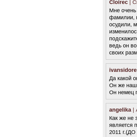
Cloirec
| С
Мне очень
фамилии, п
осудили, м
изменилось
подскажите
ведь он во
своих раз
ivansidor
Да какой о
Он же наш 
Он немец п
angelika
| 
Как же не
является 
2011 г.(ДО