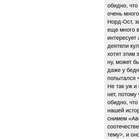
обидно, что
очень много
Норд-Ост, з
еще много в
интересует
деятели кул
хотят этим 
ну, может б
даже у бедн
попытался <
Не так уж и
нет, потому
обидно, что
нашей истор
снимем «Авг
соотечестве
тему>, и он