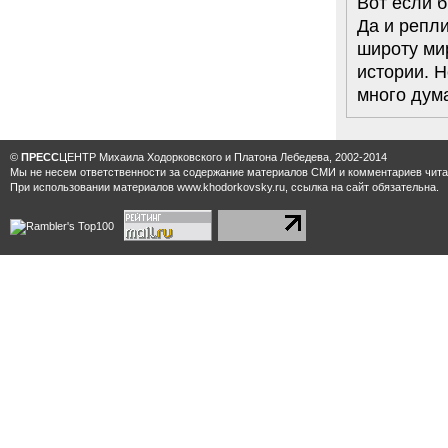
Вот если б
Да и репли
широту ми
истории. Н
много дума
©
ПРЕСС
ЦЕНТР Михаила Ходорковского и Платона Лебедева, 2002-2014
Мы не несем ответственности за содержание материалов CМИ и комментариев читат
При использовании материалов www.khodorkovsky.ru, ссылка на сайт обязательна.