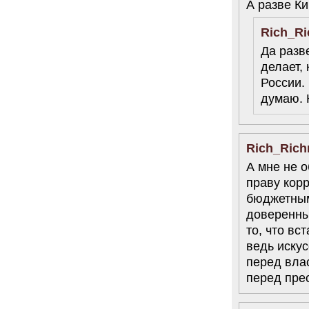
А разве К
Rich_R
Да разве
делает,
России.
думаю. 
Rich_Ric
А мне не 
праву кор
бюджетным
доверенны
то, что вс
ведь иску
перед вла
перед пре