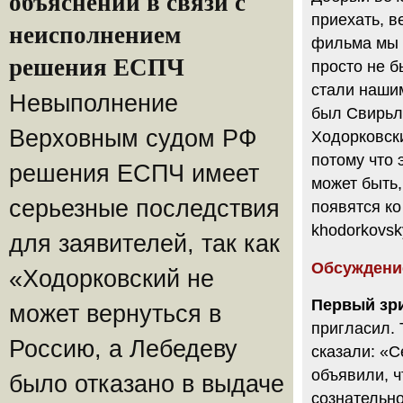
объяснений в связи с
приехать, в
неисполнением
фильма мы с
решения ЕСПЧ
просто не б
стали наши
Невыполнение
был Свирьла
Верховным судом РФ
Ходорковски
потому что 
решения ЕСПЧ имеет
может быть,
серьезные последствия
появятся ко
khodorkovsk
для заявителей, так как
Обсуждени
«Ходорковский не
Первый зри
может вернуться в
пригласил. 
Россию, а Лебедеву
сказали: «С
объявили, ч
было отказано в выдаче
сознательно