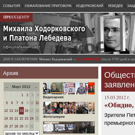
СОБЫТИЯ
|
ОБЖАЛОВАНИЕ ПРИГОВОРА
|
ХОДОРКОВСКИЙ
|
ЛЕБЕДЕВ
|
ЗАЩ
ПРЕСС
ЦЕНТР
ДНИ В ЗАКЛЮЧЕНИИ:
Михаил Ходорковский —
НА СВОБОДЕ!
(после 3709 дней в з
Архив
Общест
заявлен
←
→
Март 2012
1
2
3
4
15.03.2012 г.
Видеоархив
5
6
7
8
9
10
11
«Обидно, 
12
13
14
15
16
17
18
Зрители Пе
Фотогалерея
19
20
21
22
23
24
25
премьерного
26
27
28
29
30
31