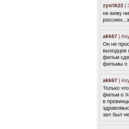
zyxrik22
| 
не вижу ни
россиян...
akk67
| As
Он не прос
выходцев и
фильм сде
фильмы о 
akk67
| As
Только чт
фильм о Х
в провинц
здравомыс
зал был не