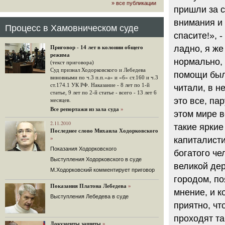
» все публикации
громкого арбитражного решения по
пришли за с
ЮКОСу. (navalny.com)
внимания и 
30 комментариев
Процесс в Хамовническом суде
спасите!», 
15.08.2014
"Инвесторы, подвергшиеся жестоким
ладно, я же
Приговор - 14 лет в колонии общего
конфискационным санкциям со
режима
стороны государства, оказались под
нормально, 
(текст приговора)
защитой арбитражного суда"
Суд признал Ходорковского и Лебедева
помощи было
Швейцарская газета "Neue Zuercher
виновными по ч.3 п.п.«а» и «б» ст.160 и ч.3
Zeitung" о гаагском судебном
ст.174.1 УК РФ. Наказание - 8 лет по 1-й
читали, в н
решении.
статье, 9 лет по 2-й статье - всего - 13 лет 6
это все, па
месяцев.
48 комментариев
Все репортажи из зала суда
»
этом мире в
14.08.2014
Не исключил
2.11.2010
такие яркие
Последнее слово Михаила Ходорковского
Владимир Путин допускает, что Россия может выйти из-
капиталисти
»
под юрисдикции ЕСПЧ.
Показания Ходорковского
богатого че
88 комментариев
Выступления Ходорковского в суде
14.08.2014
великой дер
М.Ходорковский комментирует приговор
Нарулил
городом, по
Игорь Сечин просит о помощи.
Показания Платона Лебедева
»
Ссылаясь на санкции, глава
мнение, и к
Выступления Лебедева в суде
«Роснефти» хочет выбить из фонда
приятно, чт
национального благосостояния 1,5
трлн рублей («Ведомости» и
проходят та
«Дождь»).
Документы защиты
»