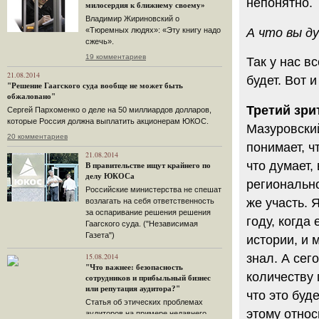
непонятно.
милосердия к ближнему своему»
Владимир Жириновский о
А что вы д
«Тюремных людях»: «Эту книгу надо
сжечь».
19 комментариев
Так у нас вс
21.08.2014
будет. Вот и
"Решение Гаагского суда вообще не может быть
обжаловано"
Третий зри
Сергей Пархоменко о деле на 50 миллиардов долларов,
которые Россия должна выплатить акционерам ЮКОС.
Мазуровский
20 комментариев
понимает, ч
21.08.2014
что думает,
В правительстве ищут крайнего по
делу ЮКОСа
регионально
Российские министерства не спешат
же участь. 
возлагать на себя ответственность
за оспаривание решения решения
году, когда
Гаагского суда. ("Независимая
Газета")
истории, и 
знал. А сег
15.08.2014
"Что важнее: безопасность
количеству 
сотрудников и прибыльный бизнес
или репутация аудитора?"
что это буд
Статья об этических проблемах
этому относ
аудиторов на примере недавнего