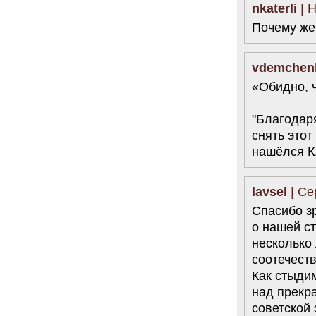
nkaterli
| Н
Почему же
vdemchen
«Обидно, ч
"Благодар
снять этот
нашёлся К
lavsel
| Се
Спасибо з
о нашей ст
несколько 
соотечеств
Как стыди
над прекр
советской 