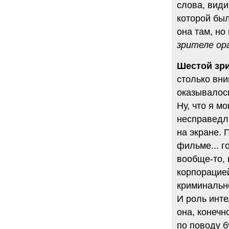
слова, види
которой был
она там, но
зрителе ор
Шестой зри
столько вни
оказывалось
Ну, что я м
несправедл
на экране. 
фильме... г
вообще-то,
корпорацией
криминально
И роль инте
она, конечн
по поводу б