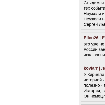
Стыдимся 
тех событи
Неужели и
Неужели н
Сергей Ль
Ellen26
| E
это уже не
России за
исключение
kovlarr
| Л
У Кирилла
историей 
полезно -
История, 
Он немец?