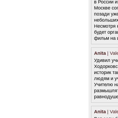
в России и
Москве со
позади уже
небольших
Несмотря н
будет орг
фильм на 
Anita
| Val
Удивил учи
Ходорковск
историк т
людям и уч
Учителю н
размышлять
равнодуше
Anita
| Val