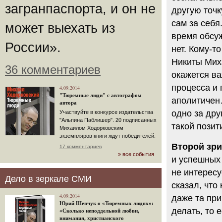
загранпаспорта, и он не
другую точк
сам за себя
может выехать из
время обсуж
России».
нет. Кому-т
Никиты Миха
36 комментариев
окажется в
процесса и 
4.09.2014
"Тюремные люди" с автографом
аполитичен…
автора
одно за дру
Участвуйте в конкурсе издательства
"Альпина Паблишер". 20 подписанных
такой позит
Михаилом Ходорковским
экземпляров книги ждут победителей.
Второй зри
17 комментариев
» все события
и успешных 
не интересу
Дело в зеркале СМИ
сказал, что
4.09.2014
даже та при
Юрий Шевчук о «Тюремных людях»:
делать, то 
«Сколько неподдельной любви,
внимания, христианского