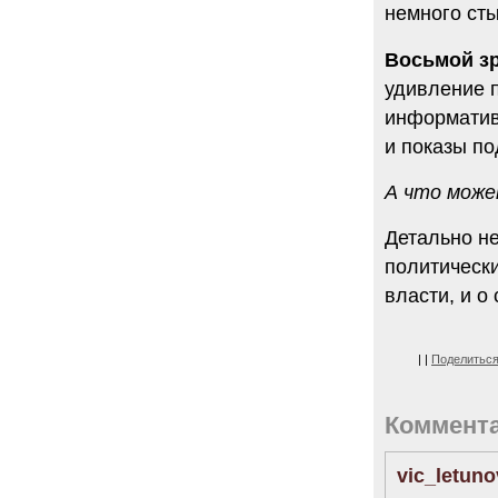
немного сты
Восьмой зр
удивление п
информативн
и показы п
А что може
Детально не
политическ
власти, и о
|
|
Поделитьс
Коммент
vic_letuno