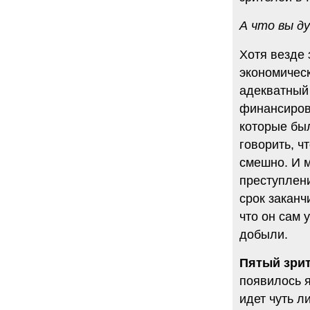
6.08.2014
А что вы д
"Марина Ходорковская была
идеальной матерью"
Дмитрий Быков о том, что Марина
Хотя везде 
Филипповна умела давать своей
экономичес
семье ощущение правды.
адекватный 
12 комментариев
5.08.2014
финансирова
Она побыла с ним, свободным, немного. Несправедливо
которые бы
немного
Марину Филипповну вспоминает журналист Вера
говорить, ч
Челищева.
смешно. И м
19 комментариев
преступлени
4.08.2014
"Основной вывод третейского суда: главной целью России
срок заканч
было не собрать налоги, а обанкротить ЮКОС и
что он сам 
завладеть его активами"
"Ведомости" о деталях громкого судебного решения.
добыли.
15 комментариев
Пятый зрит
появилось я
идет чуть л