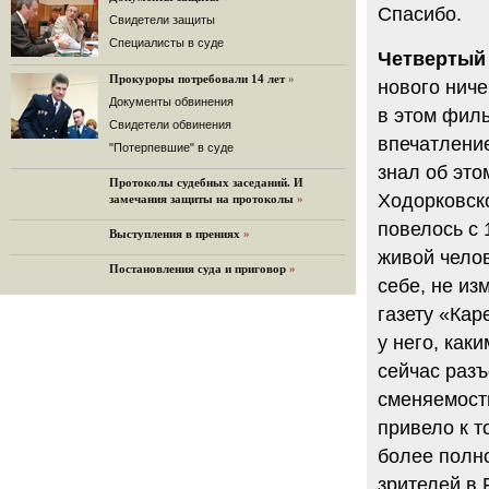
Спасибо.
32 комментария
Cвидетели защиты
12.08.2014
Cпециалисты в суде
Четвертый 
Граждане не хотят платить по счетам ЮКОСа
Прокуроры потребовали 14 лет
»
Решение Гаагского суда о компенсации $50 млрд
нового ниче
поддержали 12%.
Документы обвинения
в этом филь
129 комментариев
Свидетели обвинения
впечатление
11.08.2014
"Потерпевшие" в суде
«Светлая Вам память, Марина Филипповна!»
знал об это
Протоколы судебных заседаний. И
Вечер у Ходорковских. Вспоминает Иван Стариков.
Ходорковско
замечания защиты на протоколы
»
19 комментариев
повелось с 
Выступления в прениях
»
11.08.2014
живой челов
«Удивительно сильная, мощная и
Постановления суда и приговор
»
достойная только преклонения
себе, не из
женщина»
Гости и ведущие «Эха Москвы» чтут
газету «Кар
память Марины Филипповны.
у него, как
10 комментариев
сейчас разъ
6.08.2014
Марина Филипповна Ходорковская:
сменяемость
«Я долго была молодой!»
привело к т
"Новая" рассказывает о судьбе
Марины Филипповны и публикует ее
более полно
максимы.
зрителей в 
34 комментария