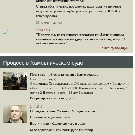
бизнес или репутация аудитора?"
Статья об этических проблемах аудиторов на примере
недавнего громкого арбитражного решения по ЮКОСу.
(navalny.com)
30 комментариев
15.08.2014
"Инвесторы, подвергшиеся жестоким конфискационным
санкциям со стороны государства, оказались под защитой
арбитражного суда"
» все публикации
Швейцарская газета "Neue Zuercher Zeitung" о гаагском
судебном решении.
48 комментариев
Процесс в Хамовническом суде
14.08.2014
Не исключил
Приговор - 14 лет в колонии общего режима
Владимир Путин допускает, что Россия может выйти из-под юрисдикции ЕСПЧ.
(текст приговора)
Суд признал Ходорковского и Лебедева виновными по ч.3 п.п.«а» и
88 комментариев
«б» ст.160 и ч.3 ст.174.1 УК РФ. Наказание - 8 лет по 1-й статье, 9
лет по 2-й статье - всего - 13 лет 6 месяцев.
14.08.2014
Нарулил
Все репортажи из зала суда
»
Игорь Сечин просит о помощи. Ссылаясь на санкции,
2.11.2010
глава «Роснефти» хочет выбить из фонда национального
Последнее слово Михаила Ходорковского
»
благосостояния 1,5 трлн рублей («Ведомости» и «Дождь»).
Показания Ходорковского
32 комментария
Выступления Ходорковского в суде
12.08.2014
М.Ходорковский комментирует приговор
Граждане не хотят платить по счетам ЮКОСа