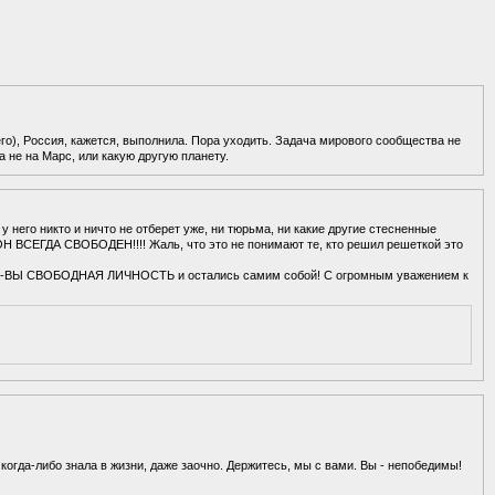
го), Россия, кажется, выполнила. Пора уходить. Задача мирового сообщества не
а не на Марс, или какую другую планету.
 у него никто и ничто не отберет уже, ни тюрьма, ни какие другие стесненные
Н ВСЕГДА СВОБОДЕН!!!! Жаль, что это не понимают те, кто решил решеткой это
е-ВЫ СВОБОДНАЯ ЛИЧНОСТЬ и остались самим собой! С огромным уважением к
огда-либо знала в жизни, даже заочно. Держитесь, мы с вами. Вы - непобедимы!