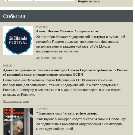
Аудиозаписи
События
9.09.2014
Анонс: Лекция Михаила Ходорковского
20 сентября Михаил Ходорковский выступит с публичной
лекцией в Париже в рамках трехдневного фестиваля,
организованного ежедневной газетой Ле Монд и
посвященного ее 70-летию.
25 комментариев
9.09.2014
Адвокаты призывают Комитет министров Совета Европы потребовать от России
объяснений в связи с неисполнением решения ЕСПЧ
Невыполнение Верховным судом РФ решения ЕСПЧ имеет серьезные
последствия для заявителей, так как «Ходорковский не может вернуться в
Россию, а Лебедеву было отказано в выдаче загранпаспорта, и он не может
выехать из России».
36 комментариев
4.09.2014
"Тюремные люди" с автографом автора
Участвуйте в конкурсе издательства "Альпина Паблишер".
20 подписанных Михаилом Ходорковским экземпляров
книги ждут победителей.