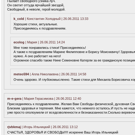
Пылает свободного узника луч.
Он светит оттуда ярчайшей звездой,
Свободный, в неволе, герой молодой.
k_cold
| Константин Холодный | 26.06.2011 13:33
Хорошие стихи, актуальные.
Присоединяюсь к поздравлениям.
ecolog
| Мария | 26.06.2011 14:24
Мне тоже понравились стихи! Присоединяюсь!
А также к поздравлениям Марине Филипповне и Борису Моискквичу! Здоровья 
нужно. А оно работает на него!
Огромное спасибо также Нине Семеновне Катерли за ее гражданскую позици
meteo594
| Алла Николаевна | 26.06.2011 14:58
Очень здорово. И глубокомысленно. Такие стихи для Михаила Борисовича хо
m-e-gera
| Мария Герасимова | 26.06.2011 12:40
Присоединяюсь к поздравлениям. Желаю Вам Свободы физической, духовная Сво
Близким здоровья и терпения. Мне кажется, что немного осталось.И пусть не н
уже просто ополоумели от вседозволенности и безнаказанности.Сколько веревочка
rjvbkmaj
| Игорь Ильницкий | 26.06.2011 13:12
СЧАСТЬЯ, ЗДОРОВЬЯ И СВОБОДЫ!!!! искренне Ваш Игорь Ильницкий