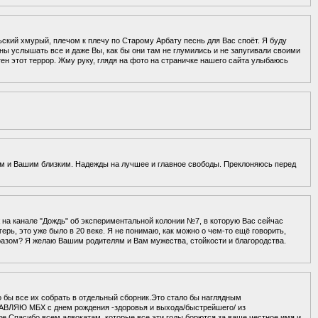
ьский хмурый, плечом к плечу по Старому Арбату песнь для Вас споёт. Я буду
 услышать все и даже Вы, как бы они там не глумились и не запугивали своими
ен этот террор. Жму руку, глядя на фото на страничке нашего сайта улыбаюсь
ам и Вашим близким. Надежды на лучшее и главное свободы. Преклоняюсь перед
 на канале "Дождь" об экспериментальной колонии №7, в которую Вас сейчас
ерь, это уже было в 20 веке. Я не понимаю, как можно о чем-то ещё говорить,
разом? Я желаю Вашим родителям и Вам мужества, стойкости и благородства.
 бы все их собрать в отдельный сборник.Это стало бы наглядным
АВЛЯЮ МБХ с днем рождения -здоровья и выхода/быстрейшего/ из
е.Спасибо всем адвокатам ,которые все эти годы борются за ваше честное имя и