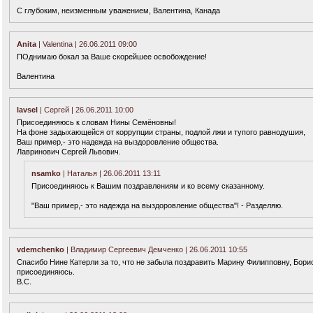
С глубоким, неизменным уважением, Валентина, Канада
Anita
| Valentina | 26.06.2011 09:00
ПОднимаю бокал за Ваше скорейшее освобождение!
Валентина
lavsel
| Сергей | 26.06.2011 10:00
Присоединяюсь к словам Нины Семёновны!
На фоне задыхающейся от коррупции страны, подлой лжи и тупого равнодушия,
Ваш пример,- это надежда на выздоровление общества.
Лавринович Сергей Львович.
nsamko
| Наталья | 26.06.2011 13:11
Присоединяюсь к Вашим поздравлениям и ко всему сказанному.
"Ваш пример,- это надежда на выздоровление общества"! - Разделяю.
vdemchenko
| Владимир Сергеевич Демченко | 26.06.2011 10:55
Спасибо Нине Катерли за то, что не забыла поздравить Марину Филипповну, Бор
присоединяюсь.
В.С.