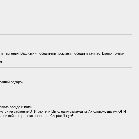
и терпения! Ваш сын - победитель по жизни, победит и сейчас! Время только
ю!
роший подарок.
бода всегда с Вами.
адеются на забвение ЭТИ деятели.Мы следим за каждым ИХ словом, шагом.ОНИ
 ни вейся,где тонко порвется. Скорее бы уж!