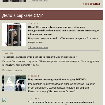
17 комментариев
» все события
Дело в зеркале СМИ
4.09.2014
Юрий Шевчук о «Тюремных людях»: «Сколько
неподдельной любви, внимания, христианского милосердия
к ближнему своему»
Владимир Жириновский о «Тюремных людях»: «Эту книгу
надо сжечь».
19 комментариев
21.08.2014
"Решение Гаагского суда вообще не может быть обжаловано"
Сергей Пархоменко о деле на 50 миллиардов долларов, которые Россия должна
выплатить акционерам ЮКОС.
20 комментариев
21.08.2014
В правительстве ищут крайнего по делу ЮКОСа
Российские министерства не спешат возлагать на себя
ответственность за оспаривание решения решения
Гаагского суда. ("Независимая Газета")
15.08.2014
"Что важнее: безопасность сотрудников и прибыльный