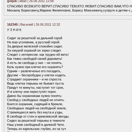
goljuk
| иван | 26.06.2011 12:08
СПАСИБО ВСЕМ,КТО ВЕРИТ.СПАСИБО ТЕМ,КТО ЛЮБИТ.СПАСИБО ВАМ,ЧТО 
Михаилу Борисовичу,Марине Филипповне, Борису Моисеевичу,супруге и детям
162345
| Василий | 26.06.2011 12:32
У З Н И К
Сидит за решеткой за дальней горой
Не вор-уголовник, а русский герой.
За дверью железной спокойно сидит,
За хмурой охраной он зорко следит.
Следит с интересом: как трудно ей жить!
Как тяжко свободой своей дорожить!
А есть ли свобода у них – не понять,
Коль нужно при клетке его охранять?
Одним – развлеченье его посадить,
Другим – беспробудно у клетки ходить.
Страдают охранники – и не спроста:
Ведь клетка тюрьмы не бывает пуста.
Придут те минуты, наступит тот срок,
И в клетку они переступят порог.
Давно бы охранникам нужно понять:
Свобод у свободных людей не отнять.
Боится охранник, сидящий в Кремле,
Свободных людей на свободной земле,
Стремящихся жить без кнута и узды,
В свободе от стен и кремлевской звезды.
Сидел за решеткой тюрьмы в темноте
Наш узник свободный в далекой Чите.
Теперь из карельских глубин, из-за туч