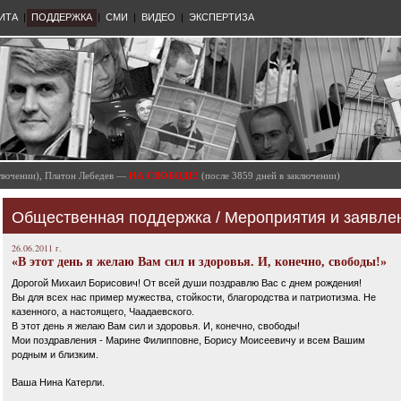
ИТА
|
ПОДДЕРЖКА
|
СМИ
|
ВИДЕО
|
ЭКСПЕРТИЗА
аключении), Платон Лебедев —
НА СВОБОДЕ!
(после 3859 дней в заключении)
Общественная поддержка
/
Мероприятия и заявле
26.06.2011 г.
«В этот день я желаю Вам сил и здоровья. И, конечно, свободы!»
Дорогой Михаил Борисович! От всей души поздравлю Вас с днем рождения!
Вы для всех нас пример мужества, стойкости, благородства и патриотизма. Не
казенного, а настоящего, Чаадаевского.
В этот день я желаю Вам сил и здоровья. И, конечно, свободы!
Мои поздравления - Марине Филипповне, Борису Моисеевичу и всем Вашим
родным и близким.
Ваша Нина Катерли.