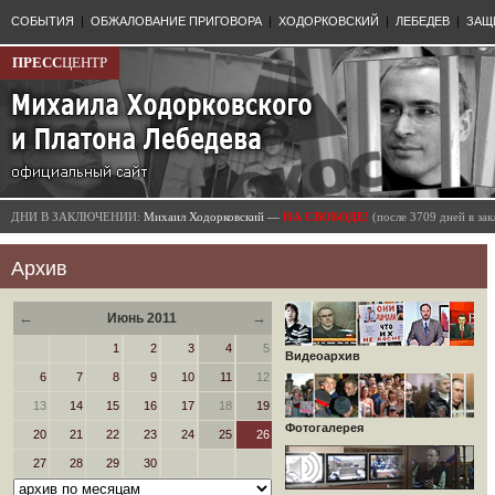
СОБЫТИЯ
|
ОБЖАЛОВАНИЕ ПРИГОВОРА
|
ХОДОРКОВСКИЙ
|
ЛЕБЕДЕВ
|
ЗАЩ
ПРЕСС
ЦЕНТР
ДНИ В ЗАКЛЮЧЕНИИ:
Михаил Ходорковский —
НА СВОБОДЕ!
(после 3709 дней в з
Архив
←
→
Июнь 2011
1
2
3
4
5
Видеоархив
6
7
8
9
10
11
12
13
14
15
16
17
18
19
Фотогалерея
20
21
22
23
24
25
26
27
28
29
30