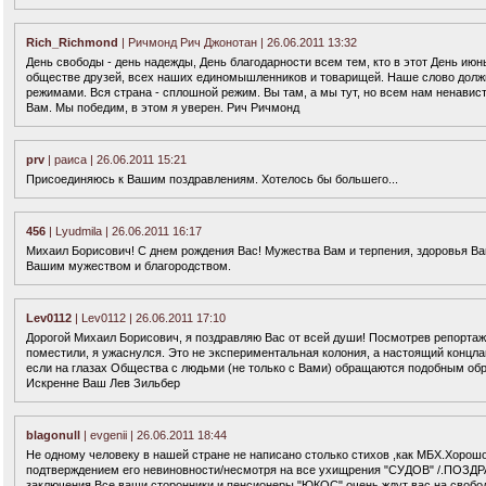
Rich_Richmond
| Ричмонд Рич Джонотан | 26.06.2011 13:32
День свободы - день надежды, День благодарности всем тем, кто в этот День июн
обществе друзей, всех наших единомышленников и товарищей. Наше слово должны
режимами. Вся страна - сплошной режим. Вы там, а мы тут, но всем нам ненавист
Вам. Мы победим, в этом я уверен. Рич Ричмонд
prv
| раиса | 26.06.2011 15:21
Присоединяюсь к Вашим поздравлениям. Хотелось бы большего...
456
| Lyudmila | 26.06.2011 16:17
Михаил Борисович! С днем рождения Вас! Мужества Вам и терпения, здоровья В
Вашим мужеством и благородством.
Lev0112
| Lev0112 | 26.06.2011 17:10
Дорогой Михаил Борисович, я поздравляю Вас от всей души! Посмотрев репортаж
поместили, я ужаснулся. Это не экспериментальная колония, а настоящий концлаг
если на глазах Общества с людьми (не только с Вами) обращаются подобным об
Искренне Ваш Лев Зильбер
blagonull
| evgenii | 26.06.2011 18:44
Не одному человеку в нашей стране не написано столько стихов ,как МБХ.Хорошо
подтверждением его невиновности/несмотря на все ухищрения "СУДОВ" /.ПОЗДР
заключения.Все ваши сторонники и пенсионеры "ЮКОС" очень ждут вас на свобод