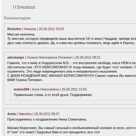
|
|
Поделиться
Комментарии
Nicksher
| Никшер | 26.06.2011 03:23
Миссия окончена.
Ту миссию, которую предвидели наши мыслители 19-го века (Чаадаев, прежде все
дать нам хлопнуть дверью. Да, и сами мы должны понимать, ведь идём в Европу, 
advokatgn
| Галина Николаевна Питкевич | 26.06.2011 08:21
Главное, что я вижу в Ходоркоском М.Б. - это внутренняя свобода, она в НЕМ и ее
обстоятельства -ЭТО НЕВОЗМОЖНО! И тогда неважно, где будет этот человек- О
ограничить. Это люди поврежденного ума и неправильного мышления.
С ДНЕМ РОЖДЕНИЯ ВАС МИХАИЛ БОРИСОВИЧ!!!!!!!!!! Самое главное Вы имеет
ВАМ! Галина Питкевич
meteo594
| Алла Николаевна | 26.06.2011 14:55
Правильные слова, и от всей души. Поддерживаю.
Anita
| Valentina | 26.06.2011 08:57
Присоединяюсь к поздравлению Нины Семеновны.
Михаил Борисович, Вы самый сильный и необыкновенный человек из всех, кого я к
И "они" это знают! Здоровья Вам и сил преодолеть все это!