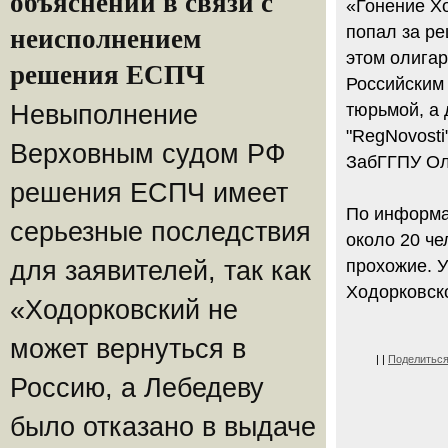
объяснений в связи с
«Гонение Хо
попал за ре
неисполнением
этом олигар
решения ЕСПЧ
Российским 
Невыполнение
тюрьмой, а 
"RegNovosti
Верховным судом РФ
ЗабГГПУ Ол
решения ЕСПЧ имеет
По информа
серьезные последствия
около 20 че
для заявителей, так как
прохожие. 
Ходорковск
«Ходорковский не
может вернуться в
|
|
Поделитьс
Россию, а Лебедеву
было отказано в выдаче