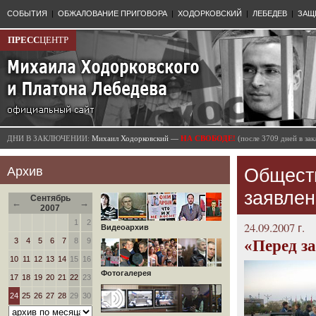
СОБЫТИЯ
|
ОБЖАЛОВАНИЕ ПРИГОВОРА
|
ХОДОРКОВСКИЙ
|
ЛЕБЕДЕВ
|
ЗАЩ
ПРЕСС
ЦЕНТР
ДНИ В ЗАКЛЮЧЕНИИ:
Михаил Ходорковский —
НА СВОБОДЕ!
(после 3709 дней в з
Архив
Общест
заявлен
Сентябрь
←
→
2007
1
2
24.09.2007 г.
Видеоархив
3
4
5
6
7
8
9
«Перед з
10
11
12
13
14
15
16
Фотогалерея
17
18
19
20
21
22
23
24
25
26
27
28
29
30