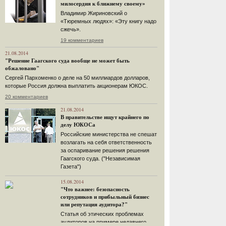
милосердия к ближнему своему»
Владимир Жириновский о
«Тюремных людях»: «Эту книгу надо
сжечь».
19 комментариев
21.08.2014
"Решение Гаагского суда вообще не может быть
обжаловано"
Сергей Пархоменко о деле на 50 миллиардов долларов,
которые Россия должна выплатить акционерам ЮКОС.
20 комментариев
21.08.2014
В правительстве ищут крайнего по
делу ЮКОСа
Российские министерства не спешат
возлагать на себя ответственность
за оспаривание решения решения
Гаагского суда. ("Независимая
Газета")
15.08.2014
"Что важнее: безопасность
сотрудников и прибыльный бизнес
или репутация аудитора?"
Статья об этических проблемах
аудиторов на примере недавнего