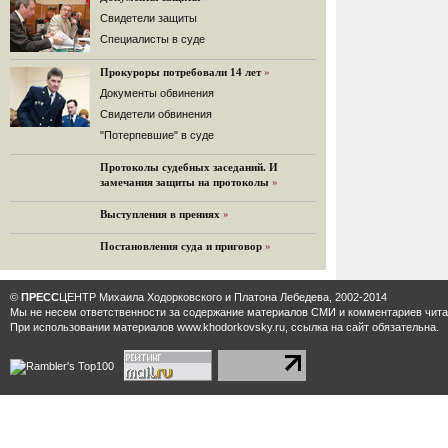
32 комментария
Cвидетели защиты
12.08.2014
Cпециалисты в суде
Граждане не хотят платить по счетам ЮКОСа
Прокуроры потребовали 14 лет
»
Решение Гаагского суда о компенсации $50 млрд
поддержали 12%.
Документы обвинения
129 комментариев
Свидетели обвинения
11.08.2014
"Потерпевшие" в суде
«Светлая Вам память, Марина Филипповна!»
Протоколы судебных заседаний. И
Вечер у Ходорковских. Вспоминает Иван Стариков.
замечания защиты на протоколы
»
19 комментариев
Выступления в прениях
»
11.08.2014
«Удивительно сильная, мощная и
Постановления суда и приговор
»
достойная только преклонения
женщина»
Гости и ведущие «Эха Москвы» чтут
©
ПРЕСС
ЦЕНТР Михаила Ходорковского и Платона Лебедева, 2002-2014
память Марины Филипповны.
Мы не несем ответственности за содержание материалов CМИ и комментариев читат
10 комментариев
При использовании материалов www.khodorkovsky.ru, ссылка на сайт обязательна.
6.08.2014
Марина Филипповна Ходорковская:
«Я долго была молодой!»
"Новая" рассказывает о судьбе
Марины Филипповны и публикует ее
максимы.
34 комментария