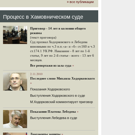
» все публикации
громкого арбитражного решения по
ЮКОСу. (navalny.com)
30 комментариев
Процесс в Хамовническом суде
15.08.2014
"Инвесторы, подвергшиеся жестоким
Приговор - 14 лет в колонии общего
конфискационным санкциям со
режима
стороны государства, оказались под
(текст приговора)
защитой арбитражного суда"
Суд признал Ходорковского и Лебедева
Швейцарская газета "Neue Zuercher
виновными по ч.3 п.п.«а» и «б» ст.160 и ч.3
Zeitung" о гаагском судебном
ст.174.1 УК РФ. Наказание - 8 лет по 1-й
решении.
статье, 9 лет по 2-й статье - всего - 13 лет 6
месяцев.
48 комментариев
Все репортажи из зала суда
»
14.08.2014
Не исключил
2.11.2010
Последнее слово Михаила Ходорковского
Владимир Путин допускает, что Россия может выйти из-
»
под юрисдикции ЕСПЧ.
Показания Ходорковского
88 комментариев
Выступления Ходорковского в суде
14.08.2014
М.Ходорковский комментирует приговор
Нарулил
Игорь Сечин просит о помощи.
Показания Платона Лебедева
»
Ссылаясь на санкции, глава
Выступления Лебедева в суде
«Роснефти» хочет выбить из фонда
национального благосостояния 1,5
трлн рублей («Ведомости» и
«Дождь»).
Документы защиты
»