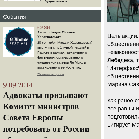
Аудиозаписи
События
9.09.2014
Анонс: Лекция Михаила
Цель акции,
Ходорковского
20 сентября Михаил Ходорковский
общественно
выступит с публичной лекцией в
незаконност
Париже в рамках трехдневного
фестиваля, организованного
Лебедева, т
ежедневной газетой Ле Монд и
"Интерфакс"
посвященного ее 70-летию.
25 комментариев
общественн
9.09.2014
Марина Сав
Адвокаты призывают
Как ранее с
Комитет министров
все равны 
Совета Европы
подготовил
цитирует Ма
потребовать от России