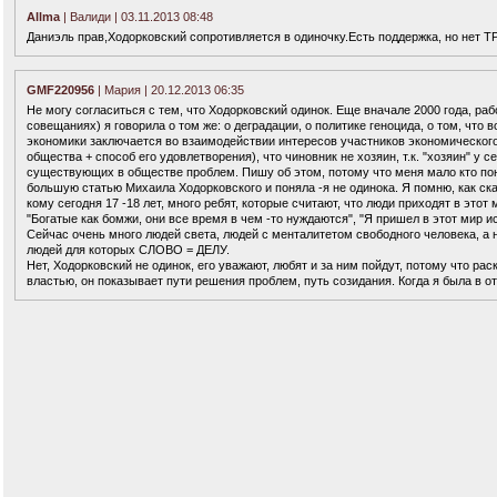
Allma
| Валиди | 03.11.2013 08:48
Даниэль прав,Ходорковский сопротивляется в одиночку.Есть поддержка, но нет
GMF220956
| Мария | 20.12.2013 06:35
Не могу согласиться с тем, что Ходорковский одинок. Еще вначале 2000 года, ра
совещаниях) я говорила о том же: о деградации, о политике геноцида, о том, что
экономики заключается во взаимодействии интересов участников экономического
общества + способ его удовлетворения), что чиновник не хозяин, т.к. "хозяин" у 
существующих в обществе проблем. Пишу об этом, потому что меня мало кто пон
большую статью Михаила Ходорковского и поняла -я не одинока. Я помню, как ска
кому сегодня 17 -18 лет, много ребят, которые считают, что люди приходят в этот 
"Богатые как бомжи, они все время в чем -то нуждаются", "Я пришел в этот мир и
Сейчас очень много людей света, людей с менталитетом свободного человека, а н
людей для которых СЛОВО = ДЕЛУ.
Нет, Ходорковский не одинок, его уважают, любят и за ним пойдут, потому что 
властью, он показывает пути решения проблем, путь созидания. Когда я была в от