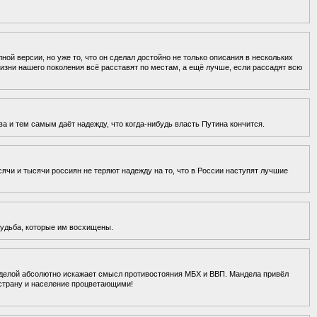
.
ной версии, но уже то, что он сделал достойно не только описания в нескольких
жизни нашего поколения всё расставят по местам, а ещё лучше, если рассадят всю
а и тем самым даёт надежду, что когда-нибудь власть Путина кончится.
ячи и тысячи россиян не теряют надежду на то, что в России наступят лучшие
 судьба, которые им восхищены.
нделой абсолютно искажает смысл противостояния МБХ и ВВП. Мандела привёл
 страну и население процветающими!