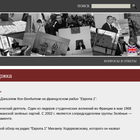
ПОИСК
ВОПРОСЫ И ОТВЕТЫ
ржка
»
Даниэлем Кон-Бендитом на французском радио "Европа 1".
ический деятель. Один из лидеров студенческих волнений во Франции в мае 1968
рманской зелёных партий. С 2002 г. является сопредседателем группы Зелёные —
аменте.
ой обзор на радио "Европа 1" Михаилу Ходорковскому, которого он назвал