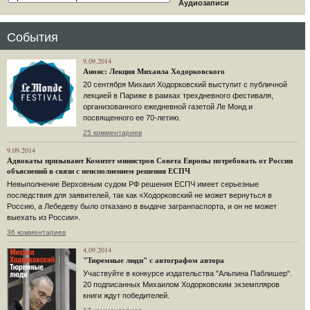
Аудиозаписи
События
9.09.2014
Анонс: Лекция Михаила Ходорковского
20 сентября Михаил Ходорковский выступит с публичной
лекцией в Париже в рамках трехдневного фестиваля,
организованного ежедневной газетой Ле Монд и
посвященного ее 70-летию.
25 комментариев
9.09.2014
Адвокаты призывают Комитет министров Совета Европы потребовать от России
объяснений в связи с неисполнением решения ЕСПЧ
Невыполнение Верховным судом РФ решения ЕСПЧ имеет серьезные
последствия для заявителей, так как «Ходорковский не может вернуться в
Россию, а Лебедеву было отказано в выдаче загранпаспорта, и он не может
выехать из России».
36 комментариев
4.09.2014
"Тюремные люди" с автографом автора
Участвуйте в конкурсе издательства "Альпина Паблишер".
20 подписанных Михаилом Ходорковским экземпляров
книги ждут победителей.