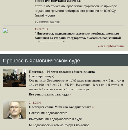
бизнес или репутация аудитора?"
Статья об этических проблемах аудиторов на примере
недавнего громкого арбитражного решения по ЮКОСу.
(navalny.com)
30 комментариев
15.08.2014
"Инвесторы, подвергшиеся жестоким конфискационным
санкциям со стороны государства, оказались под защитой
арбитражного суда"
» все публикации
Швейцарская газета "Neue Zuercher Zeitung" о гаагском
судебном решении.
48 комментариев
Процесс в Хамовническом суде
14.08.2014
Не исключил
Приговор - 14 лет в колонии общего режима
Владимир Путин допускает, что Россия может выйти из-под юрисдикции ЕСПЧ.
(текст приговора)
Суд признал Ходорковского и Лебедева виновными по ч.3 п.п.«а» и
88 комментариев
«б» ст.160 и ч.3 ст.174.1 УК РФ. Наказание - 8 лет по 1-й статье, 9
лет по 2-й статье - всего - 13 лет 6 месяцев.
14.08.2014
Нарулил
Все репортажи из зала суда
»
Игорь Сечин просит о помощи. Ссылаясь на санкции,
2.11.2010
глава «Роснефти» хочет выбить из фонда национального
Последнее слово Михаила Ходорковского
»
благосостояния 1,5 трлн рублей («Ведомости» и «Дождь»).
Показания Ходорковского
32 комментария
Выступления Ходорковского в суде
12.08.2014
М.Ходорковский комментирует приговор
Граждане не хотят платить по счетам ЮКОСа