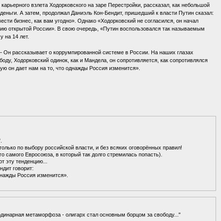
 карьерного взлета Ходорковского на заре Перестройки, рассказал, как небольшой
деньги. А затем, продолжал Даниэль Кон-Бендит, пришедший к власти Путин сказал:
ести бизнес, как вам угодно». Однако «Ходорковский не согласился, он начал
нию открытой России». В свою очередь, «Путин воспользовался так называемым
 на 14 лет.
. – Он рассказывает о коррумпированной системе в России. На наших глазах
ду, Ходорковский одинок, как и Мандела, он сопротивляется, как сопротивлялся
рую он дает нам на то, что однажды Россия изменится».
.
только по выбору российской власти, и без всяких оговорённых правил!
о самого Евросоюза, в который так долго стремилась попасть).
 эту тенденцию...
ндит говорит:
однажды Россия изменится».
динарная метаморфоза - олигарх стал основным борцом за свободу..."