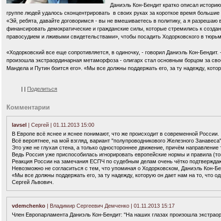
Даниэль Кон-Бендит кратко описал историю
группе людей удалось сконцентрировать в своих руках за короткое время большие 
«Эй, ребята, давайте договоримся - вы не вмешиваетесь в политику, а я разрешаю в
финансировать демократические и гражданские силы, которые стремились к созда
правосудием и лживыми свидетельствами», чтобы посадить Ходорковского в тюрьму
«Ходорковский все еще сопротивляется, в одиночку, - говорил Даниэль Кон-Бендит
произошла экстраординарная метаморфоза - олигарх стал основным борцом за свобо
Мандела и Путин боится его». «Мы все должны поддержать его, за ту надежду, кото
|
|
Поделиться
Комментарии
lavsel
| Сергей | 01.11.2013 15:00
В Европе всё яснее и яснее понимают, что же происходит в современной России.
Всё вероятнее, на мой взгляд, вариант "полупроводникового Железного Занавеса"
Это уже не глухая стена, а только одностороннее движение, причём направление 
Ведь Россия уже приспособилась игнорировать европейские нормы и правила (тог
Реакция России на замечания ЕСПЧ по судебным делам очень чётко подтверждают
Невозможно не согласиться с тем, что упоминая о Ходорковском, Даниэль Кон-Бе
«Мы все должны поддержать его, за ту надежду, которую он дает нам на то, что 
Сергей Львович.
vdemchenko
| Владимир Сергеевич Демченко | 01.11.2013 15:17
Член Европарламента Даниэль Кон-Бендит: "На наших глазах произошла экстраор