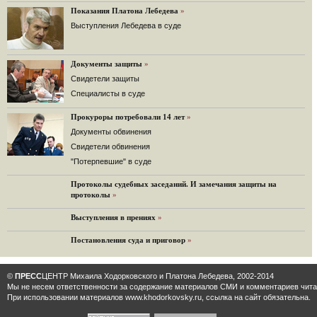
Решение Гаагского суда о компенсации $50 млрд поддержали 12%.
Показания Платона Лебедева
»
129 комментариев
Выступления Лебедева в суде
11.08.2014
«Светлая Вам память, Марина Филипповна!»
Вечер у Ходорковских. Вспоминает Иван Стариков.
Документы защиты
»
19 комментариев
Cвидетели защиты
Cпециалисты в суде
11.08.2014
«Удивительно сильная, мощная и достойная только
Прокуроры потребовали 14 лет
преклонения женщина»
»
Гости и ведущие «Эха Москвы» чтут память Марины
Документы обвинения
Филипповны.
Свидетели обвинения
10 комментариев
"Потерпевшие" в суде
6.08.2014
Протоколы судебных заседаний. И замечания защиты на
Марина Филипповна Ходорковская: «Я долго была
протоколы
»
молодой!»
"Новая" рассказывает о судьбе Марины Филипповны и
Выступления в прениях
»
публикует ее максимы.
34 комментария
Постановления суда и приговор
»
6.08.2014
"Марина Ходорковская была идеальной матерью"
©
ПРЕСС
ЦЕНТР Михаила Ходорковского и Платона Лебедева, 2002-2014
Дмитрий Быков о том, что Марина Филипповна умела
Мы не несем ответственности за содержание материалов CМИ и комментариев читат
давать своей семье ощущение правды.
При использовании материалов www.khodorkovsky.ru, ссылка на сайт обязательна.
12 комментариев