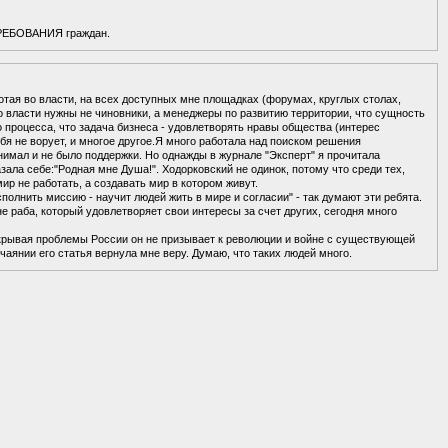
 ТРЕБОВАНИЯ граждан.
ботая во власти, на всех доступных мне площадках (форумах, круглых столах,
 во власти нужны не чиновники, а менеджеры по развитию территории, что сущность
 процесса, что задача бизнеса - удовлетворять нравы общества (интерес
себя не ворует, и многое другое.Я много работала над поиском решения
имал и не было поддержки. Но однажды в журнале "Эксперт" я прочитала
зала себе:"Родная мне Душа!". Ходорковский не одинок, потому что среди тех,
мир не работать, а создавать мир в котором живут.
сполнить миссию - научит людей жить в мире и согласии" - так думают эти ребята.
е раба, который удовлетворяет свои интересы за счет других, сегодня много
раскрывая проблемы России он не призывает к революции и войне с существующей
чаянии его статья вернула мне веру. Думаю, что таких людей много.