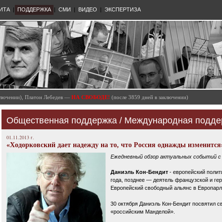
ИТА
|
ПОДДЕРЖКА
|
СМИ
|
ВИДЕО
|
ЭКСПЕРТИЗА
аключении), Платон Лебедев —
НА СВОБОДЕ!
(после 3859 дней в заключении)
Общественная поддержка
/
Международная подде
01.11.2013 г.
«Ходорковский дает надежду на то, что Россия однажды изменится
Ежедневный обзор актуальных событий с 
Даниэль Кон-Бендит
- европейский полит
года, позднее — деятель французской и ге
Европейский свободный альянс в Европарл
30 октября Даниэль Кон-Бендит посвятил св
«российским Манделой».