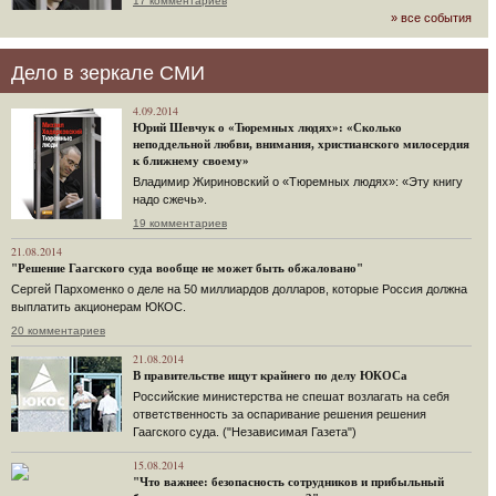
17 комментариев
» все события
Дело в зеркале СМИ
4.09.2014
Юрий Шевчук о «Тюремных людях»: «Сколько
неподдельной любви, внимания, христианского милосердия
к ближнему своему»
Владимир Жириновский о «Тюремных людях»: «Эту книгу
надо сжечь».
19 комментариев
21.08.2014
"Решение Гаагского суда вообще не может быть обжаловано"
Сергей Пархоменко о деле на 50 миллиардов долларов, которые Россия должна
выплатить акционерам ЮКОС.
20 комментариев
21.08.2014
В правительстве ищут крайнего по делу ЮКОСа
Российские министерства не спешат возлагать на себя
ответственность за оспаривание решения решения
Гаагского суда. ("Независимая Газета")
15.08.2014
"Что важнее: безопасность сотрудников и прибыльный