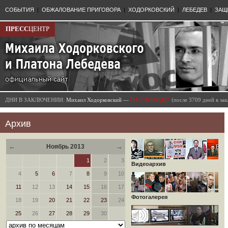
СОБЫТИЯ
|
ОБЖАЛОВАНИЕ ПРИГОВОРА
|
ХОДОРКОВСКИЙ
|
ЛЕБЕДЕВ
|
ЗАЩ
ПРЕСС
ЦЕНТР
ДНИ В ЗАКЛЮЧЕНИИ:
Михаил Ходорковский —
НА СВОБОДЕ!
(после 3709 дней в з
Архив
←
→
Ноябрь 2013
1
2
3
Видеоархив
4
5
6
7
8
9
10
11
12
13
14
15
16
17
Фотогалерея
18
19
20
21
22
23
24
25
26
27
28
29
30