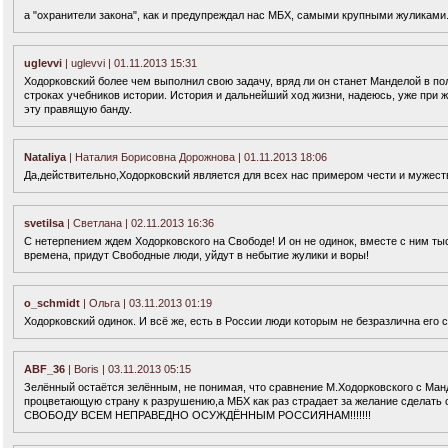
а "охранители закона", как и предупреждал нас МБХ, самыми крупными жуликами
uglevvi
| uglevvi | 01.11.2013 15:31
Ходорковский более чем выполнил свою задачу, вряд ли он станет Манделой в пол
строках учебников истории. История и дальнейший ход жизни, надеюсь, уже при 
эту правящую банду.
Nataliya
| Наталия Борисовна Дорожнова | 01.11.2013 18:06
Да,действительно,Ходорковский является для всех нас примером чести и мужеств
svetilsa
| Светлана | 02.11.2013 16:36
С нетерпением ждем Ходорковского на Свободе! И он не одинок, вместе с ним тыс
времена, придут Свободные люди, уйдут в небытие жулики и воры!
o_schmidt
| Ольга | 03.11.2013 01:19
Ходорковский одинок. И всё же, есть в России люди которым не безразлична его
ABF_36
| Boris | 03.11.2013 05:15
Зелённый остаётся зелённым, не понимая, что сравнение М.Ходорковского с Ма
процветающую страну к разрушению,а МБХ как раз страдает за желание сделать
СВОБОДУ ВСЕМ НЕПРАВЕДНО ОСУЖДЁННЫМ РОССИЯНАМ!!!!!!!