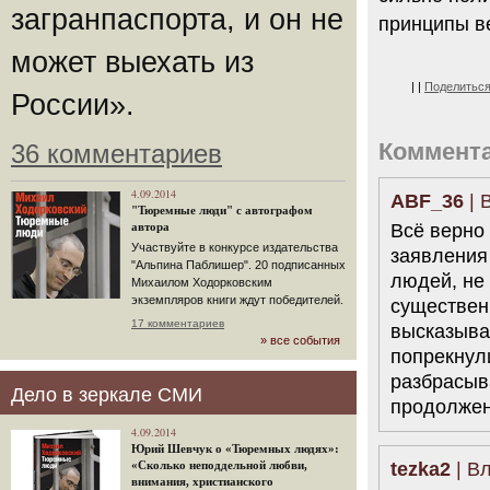
загранпаспорта, и он не
принципы в
может выехать из
|
|
Поделитьс
России».
Коммент
36 комментариев
4.09.2014
ABF_36
| 
"Тюремные люди" с автографом
Всё верно
автора
Участвуйте в конкурсе издательства
заявления
"Альпина Паблишер". 20 подписанных
людей, не
Михаилом Ходорковским
экземпляров книги ждут победителей.
существен
17 комментариев
высказыва
» все события
попрекнул
разбрасыв
Дело в зеркале СМИ
продолжен
4.09.2014
Юрий Шевчук о «Тюремных людях»:
tezka2
| Вл
«Сколько неподдельной любви,
внимания, христианского