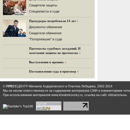
32 комментария
Cвидетели защиты
12.08.2014
Cпециалисты в суде
Граждане не хотят платить по счетам ЮКОСа
Прокуроры потребовали 14 лет
»
Решение Гаагского суда о компенсации $50 млрд
поддержали 12%.
Документы обвинения
129 комментариев
Свидетели обвинения
11.08.2014
"Потерпевшие" в суде
«Светлая Вам память, Марина Филипповна!»
Протоколы судебных заседаний. И
Вечер у Ходорковских. Вспоминает Иван Стариков.
замечания защиты на протоколы
»
19 комментариев
Выступления в прениях
»
11.08.2014
«Удивительно сильная, мощная и
Постановления суда и приговор
»
достойная только преклонения
женщина»
Гости и ведущие «Эха Москвы» чтут
©
ПРЕСС
ЦЕНТР Михаила Ходорковского и Платона Лебедева, 2002-2014
память Марины Филипповны.
Мы не несем ответственности за содержание материалов CМИ и комментариев читат
10 комментариев
При использовании материалов www.khodorkovsky.ru, ссылка на сайт обязательна.
6.08.2014
Марина Филипповна Ходорковская:
«Я долго была молодой!»
"Новая" рассказывает о судьбе
Марины Филипповны и публикует ее
максимы.
34 комментария