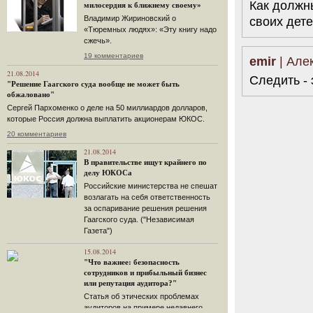
Как должн
милосердия к ближнему своему»
Владимир Жириновский о
своих дет
«Тюремных людях»: «Эту книгу надо
сжечь».
19 комментариев
emir
| Алек
21.08.2014
Следить - 
"Решение Гаагского суда вообще не может быть
обжаловано"
Сергей Пархоменко о деле на 50 миллиардов долларов,
которые Россия должна выплатить акционерам ЮКОС.
20 комментариев
21.08.2014
В правительстве ищут крайнего по
делу ЮКОСа
Российские министерства не спешат
возлагать на себя ответственность
за оспаривание решения решения
Гаагского суда. ("Независимая
Газета")
15.08.2014
"Что важнее: безопасность
сотрудников и прибыльный бизнес
или репутация аудитора?"
Статья об этических проблемах
аудиторов на примере недавнего