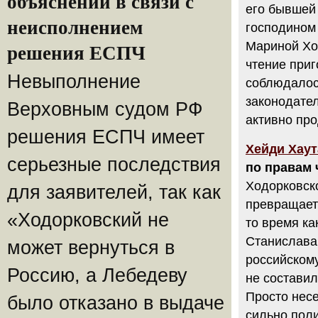
объяснений в связи с
его бывшей
неисполнением
господином 
Мариной Ход
решения ЕСПЧ
чтение приг
Невыполнение
соблюдалос
законодател
Верховным судом РФ
активно про
решения ЕСПЧ имеет
Хейди Хаут
серьезные последствия
по правам 
Ходорковско
для заявителей, так как
превращает
«Ходорковский не
то время ка
Станислава
может вернуться в
российском
Россию, а Лебедеву
не составил
Просто несе
было отказано в выдаче
сильно пол