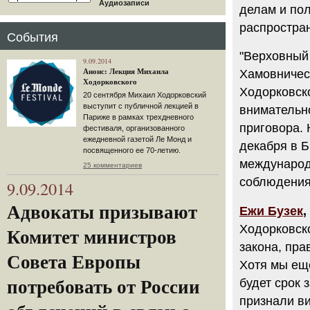
Аудиозаписи
делам и пол
распростра
События
"Верховный
9.09.2014
Анонс: Лекция Михаила
Хамовничес
Ходорковского
Ходорковск
20 сентября Михаил Ходорковский
выступит с публичной лекцией в
внимательно
Париже в рамках трехдневного
приговора.
фестиваля, организованного
ежедневной газетой Ле Монд и
декабря в Б
посвященного ее 70-летию.
международ
25 комментариев
соблюдения
9.09.2014
Адвокаты призывают
Ежи Бузек
,
Ходорковск
Комитет министров
закона, пра
Совета Европы
Хотя мы ещё
будет срок 
потребовать от России
признали в