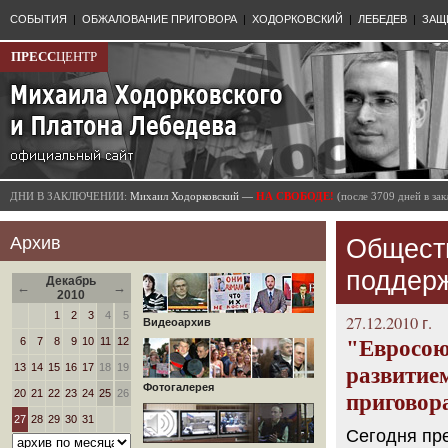
СОБЫТИЯ
|
ОБЖАЛОВАНИЕ ПРИГОВОРА
|
ХОДОРКОВСКИЙ
|
ЛЕБЕДЕВ
|
ЗАЩ
ПРЕСС
ЦЕНТР
ДНИ В ЗАКЛЮЧЕНИИ:
Михаил Ходорковский —
НА СВОБОДЕ!
(после 3709 дней в з
Архив
Общест
поддер
Декабрь
←
→
2010
1
2
3
4
5
27.12.2010 г.
Видеоархив
6
7
8
9
10
11
12
"Евросою
13
14
15
16
17
18
19
развитием
Фотогалерея
20
21
22
23
24
25
26
приговор
27
28
29
30
31
Сегодня пр