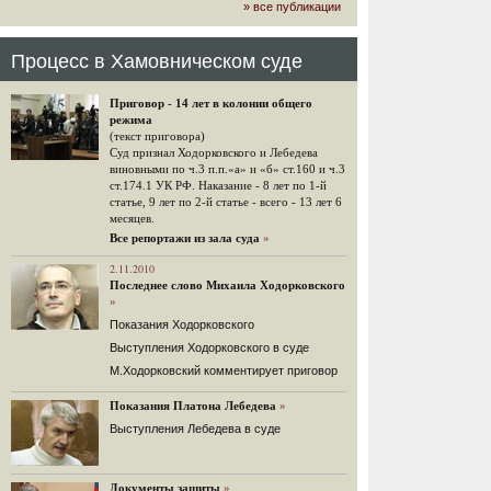
» все публикации
громкого арбитражного решения по
ЮКОСу. (navalny.com)
30 комментариев
Процесс в Хамовническом суде
15.08.2014
"Инвесторы, подвергшиеся жестоким
Приговор - 14 лет в колонии общего
конфискационным санкциям со
режима
стороны государства, оказались под
(текст приговора)
защитой арбитражного суда"
Суд признал Ходорковского и Лебедева
Швейцарская газета "Neue Zuercher
виновными по ч.3 п.п.«а» и «б» ст.160 и ч.3
Zeitung" о гаагском судебном
ст.174.1 УК РФ. Наказание - 8 лет по 1-й
решении.
статье, 9 лет по 2-й статье - всего - 13 лет 6
месяцев.
48 комментариев
Все репортажи из зала суда
»
14.08.2014
Не исключил
2.11.2010
Последнее слово Михаила Ходорковского
Владимир Путин допускает, что Россия может выйти из-
»
под юрисдикции ЕСПЧ.
Показания Ходорковского
88 комментариев
Выступления Ходорковского в суде
14.08.2014
М.Ходорковский комментирует приговор
Нарулил
Игорь Сечин просит о помощи.
Показания Платона Лебедева
»
Ссылаясь на санкции, глава
Выступления Лебедева в суде
«Роснефти» хочет выбить из фонда
национального благосостояния 1,5
трлн рублей («Ведомости» и
«Дождь»).
Документы защиты
»