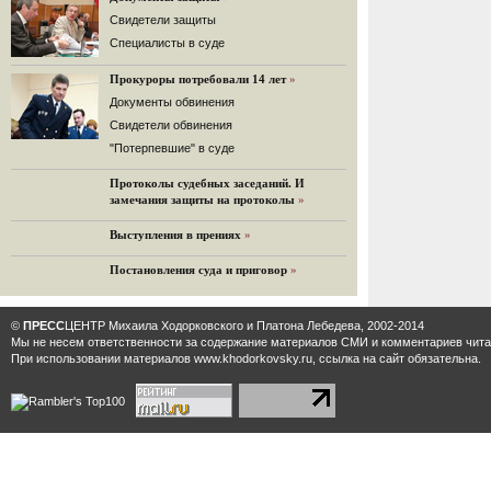
32 комментария
Cвидетели защиты
12.08.2014
Cпециалисты в суде
Граждане не хотят платить по счетам ЮКОСа
Прокуроры потребовали 14 лет
»
Решение Гаагского суда о компенсации $50 млрд
поддержали 12%.
Документы обвинения
129 комментариев
Свидетели обвинения
11.08.2014
"Потерпевшие" в суде
«Светлая Вам память, Марина Филипповна!»
Протоколы судебных заседаний. И
Вечер у Ходорковских. Вспоминает Иван Стариков.
замечания защиты на протоколы
»
19 комментариев
Выступления в прениях
»
11.08.2014
«Удивительно сильная, мощная и
Постановления суда и приговор
»
достойная только преклонения
женщина»
Гости и ведущие «Эха Москвы» чтут
©
ПРЕСС
ЦЕНТР Михаила Ходорковского и Платона Лебедева, 2002-2014
память Марины Филипповны.
Мы не несем ответственности за содержание материалов CМИ и комментариев читат
10 комментариев
При использовании материалов www.khodorkovsky.ru, ссылка на сайт обязательна.
6.08.2014
Марина Филипповна Ходорковская:
«Я долго была молодой!»
"Новая" рассказывает о судьбе
Марины Филипповны и публикует ее
максимы.
34 комментария