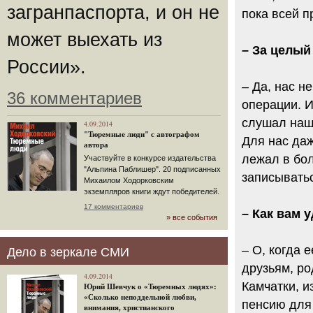
загранпаспорта, и он не
пока всей п
может выехать из
– За целый
России».
– Да, нас н
36 комментариев
операции. И
слушал наш
4.09.2014
"Тюремные люди" с автографом
Для нас даж
автора
лежал в бол
Участвуйте в конкурсе издательства
"Альпина Паблишер". 20 подписанных
записыватьс
Михаилом Ходорковским
экземпляров книги ждут победителей.
17 комментариев
– Как вам 
» все события
– О, когда 
Дело в зеркале СМИ
друзьям, р
4.09.2014
Камчатки, и
Юрий Шевчук о «Тюремных людях»:
«Сколько неподдельной любви,
пенсию для 
внимания, христианского