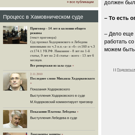
должен был 
» все публикации
громкого арбитражного решения по
ЮКОСу. (navalny.com)
30 комментариев
Процесс в Хамовническом суде
– То есть 
15.08.2014
"Инвесторы, подвергшиеся жестоким
Приговор - 14 лет в колонии общего
конфискационным санкциям со
– Дело еще 
режима
стороны государства, оказались под
(текст приговора)
защитой арбитражного суда"
работать со
Суд признал Ходорковского и Лебедева
Швейцарская газета "Neue Zuercher
виновными по ч.3 п.п.«а» и «б» ст.160 и ч.3
можем быть
Zeitung" о гаагском судебном
ст.174.1 УК РФ. Наказание - 8 лет по 1-й
решении.
статье, 9 лет по 2-й статье - всего - 13 лет 6
месяцев.
48 комментариев
Все репортажи из зала суда
»
14.08.2014
|
|
Поделитьс
Не исключил
2.11.2010
Последнее слово Михаила Ходорковского
Владимир Путин допускает, что Россия может выйти из-
»
под юрисдикции ЕСПЧ.
Показания Ходорковского
88 комментариев
Выступления Ходорковского в суде
14.08.2014
М.Ходорковский комментирует приговор
Нарулил
Игорь Сечин просит о помощи.
Показания Платона Лебедева
»
Ссылаясь на санкции, глава
Выступления Лебедева в суде
«Роснефти» хочет выбить из фонда
национального благосостояния 1,5
трлн рублей («Ведомости» и
«Дождь»).
Документы защиты
»