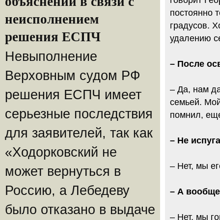
объяснений в связи с
говорит Гео
постоянно т
неисполнением
градусов. Х
решения ЕСПЧ
удалению се
Невыполнение
– После ос
Верховным судом РФ
– Да, нам д
решения ЕСПЧ имеет
семьей. Мой
серьезные последствия
помнил, ещ
для заявителей, так как
– Не испуг
«Ходорковский не
– Нет, мы е
может вернуться в
Россию, а Лебедеву
– А вообще
было отказано в выдаче
– Нет, мы г