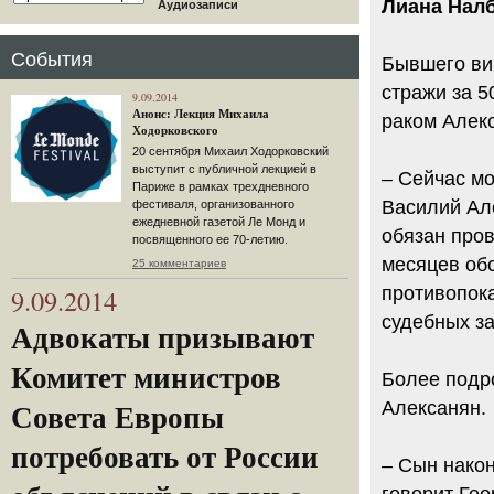
Лиана Налб
Аудиозаписи
События
Бывшего ви
стражи за 5
9.09.2014
Анонс: Лекция Михаила
раком Алек
Ходорковского
20 сентября Михаил Ходорковский
выступит с публичной лекцией в
– Сейчас мо
Париже в рамках трехдневного
Василий Ал
фестиваля, организованного
ежедневной газетой Ле Монд и
обязан пров
посвященного ее 70-летию.
месяцев обс
25 комментариев
9.09.2014
противопока
судебных з
Адвокаты призывают
Комитет министров
Более подр
Алексанян.
Совета Европы
потребовать от России
– Сын након