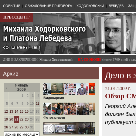
СОБЫТИЯ
|
ОБЖАЛОВАНИЕ ПРИГОВОРА
|
ХОДОРКОВСКИЙ
|
ЛЕБЕДЕВ
|
ЗАЩ
ПРЕСС
ЦЕНТР
ДНИ В ЗАКЛЮЧЕНИИ:
Михаил Ходорковский —
НА СВОБОДЕ!
(после 3709 дней в з
Архив
Дело в
Январь
←
→
21.01.2009 г.
2009
Обзор СМ
1
2
3
4
Видеоархив
5
6
7
8
9
10
11
Георгий Але
12
13
14
15
16
17
18
должен был 
Фотогалерея
19
20
21
22
23
24
25
публикует 
26
27
28
29
30
31