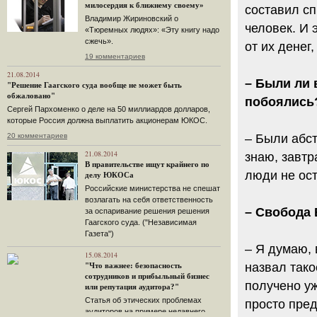
милосердия к ближнему своему»
составил сп
Владимир Жириновский о
человек. И 
«Тюремных людях»: «Эту книгу надо
сжечь».
от их денег
19 комментариев
21.08.2014
– Были ли 
"Решение Гаагского суда вообще не может быть
обжаловано"
побоялись
Сергей Пархоменко о деле на 50 миллиардов долларов,
которые Россия должна выплатить акционерам ЮКОС.
20 комментариев
– Были абст
21.08.2014
знаю, завтр
В правительстве ищут крайнего по
люди не ос
делу ЮКОСа
Российские министерства не спешат
возлагать на себя ответственность
– Свобода 
за оспаривание решения решения
Гаагского суда. ("Независимая
Газета")
– Я думаю, 
15.08.2014
назвал так
"Что важнее: безопасность
сотрудников и прибыльный бизнес
получено уж
или репутация аудитора?"
Статья об этических проблемах
просто пред
аудиторов на примере недавнего