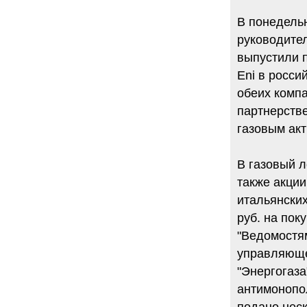
В понедель
руководител
выпустили п
Eni в росси
обеих компа
партнерстве
газовым ак
В газовый л
также акции
итальянских
руб. на пок
"Ведомостям
управляюще
"Энергогаза
антимонопо