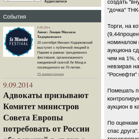
создать "вн
Аудиозаписи
"дочка" ТН
События
Торги, на к
9.09.2014
Анонс: Лекция Михаила
(9,44процен
Ходорковского
номиналом в
20 сентября Михаил Ходорковский
выступит с публичной лекцией в
аукциона сд
Париже в рамках трехдневного
чем на 1%, 
фестиваля, организованного
ежедневной газетой Ле Монд и
невзирая на
посвященного ее 70-летию.
"Роснефти" 
25 комментариев
9.09.2014
Помешать по
Адвокаты призывают
контролиру
Комитет министров
аукцион в к
Совета Европы
По оценкам 
потребовать от России
спас друга"