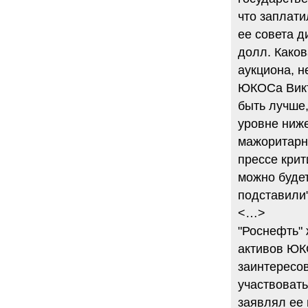
что заплат
ее совета д
долл. Каков
аукциона, н
ЮКОСа Викт
быть лучше,
уровне ниже
мажоритарн
прессе крит
можно будет
подставили"
<…>
"Роснефть" 
активов ЮК
заинтересов
участвовать
заявлял ее 