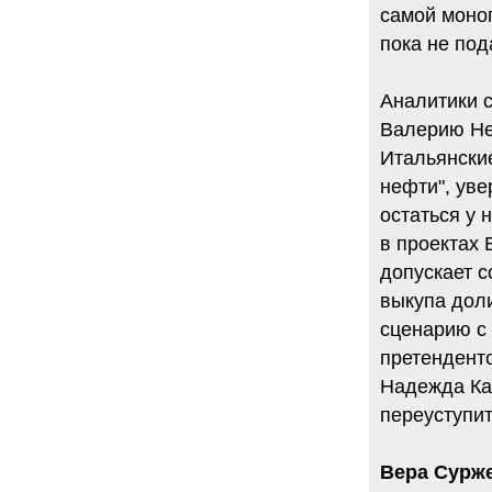
самой моноп
пока не под
Аналитики с
Валерию Нес
Итальянски
нефти", уве
остаться у 
в проектах 
допускает с
выкупа доли
сценарию с 
претенденто
Надежда Каз
переуступит
Вера Сурже