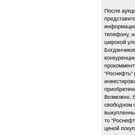
После аукц
представит
информации
телефону, н
широкой улы
Богданчиков
конкуренции
прокоммент
"Роснефть" 
инвестиров
приобретенн
Возможно, 
свободном 
выкупленны
то "Роснефт
ценой покуп