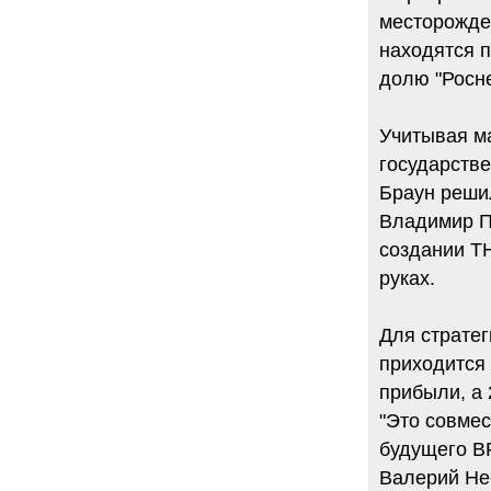
месторожден
находятся 
долю "Росне
Учитывая ма
государств
Браун реши
Владимир П
создании ТН
руках.
Для страте
приходится
прибыли, а 
"Это совмес
будущего ВР
Валерий Нес