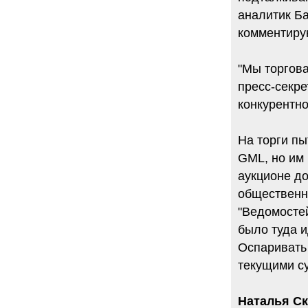
аналитик Б
комментирую
"Мы торгова
пресс-секр
конкурентно
На торги п
GML, но им 
аукционе до
общественно
"Ведомостей
было туда и
Оспаривать 
текущими с
Наталья Ск