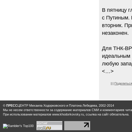
В пятницу г
с Путиным. 
вторник. Пр
незаконен.
Для ТНК-BP
идеальным 
любую запа
<…>
|
|
Поделитьс
©
ПРЕСС
ЦЕНТР Михаила Ходорковского и Платона Лебедева, 2002-2014
Мы не несем ответственности за содержание материалов CМИ и комментариев читат
При использовании материалов www.khodorkovsky.ru, ссылка на сайт обязательна.