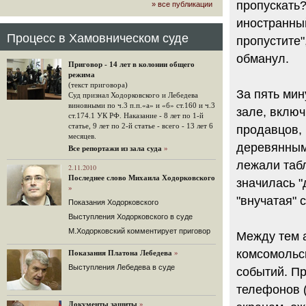
пропускать?
» все публикации
громкого арбитражного решения по
ЮКОСу. (navalny.com)
иностранный
30 комментариев
Процесс в Хамовническом суде
пропустите"
15.08.2014
обманул.
"Инвесторы, подвергшиеся жестоким
Приговор - 14 лет в колонии общего
конфискационным санкциям со
режима
стороны государства, оказались под
(текст приговора)
защитой арбитражного суда"
За пять мин
Суд признал Ходорковского и Лебедева
Швейцарская газета "Neue Zuercher
виновными по ч.3 п.п.«а» и «б» ст.160 и ч.3
зале, вклю
Zeitung" о гаагском судебном
ст.174.1 УК РФ. Наказание - 8 лет по 1-й
решении.
статье, 9 лет по 2-й статье - всего - 13 лет 6
продавцов, 
месяцев.
48 комментариев
деревянным
Все репортажи из зала суда
»
14.08.2014
лежали табл
Не исключил
2.11.2010
Последнее слово Михаила Ходорковского
Владимир Путин допускает, что Россия может выйти из-
значилась "
»
под юрисдикции ЕСПЧ.
"внучатая" 
Показания Ходорковского
88 комментариев
Выступления Ходорковского в суде
14.08.2014
М.Ходорковский комментирует приговор
Нарулил
Между тем 
Игорь Сечин просит о помощи.
комсомольс
Показания Платона Лебедева
»
Ссылаясь на санкции, глава
Выступления Лебедева в суде
«Роснефти» хочет выбить из фонда
событий. П
национального благосостояния 1,5
телефонов (
трлн рублей («Ведомости» и
«Дождь»).
Документы защиты
»