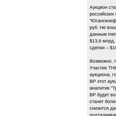
Аукцион ст
российских 
"Юганскнефт
руб. Не вош
данным merg
$13,6 млрд,
сделки – $1
Возможно, т
Участие ТН
аукциона, 
BP этот аук
аналитик "Т
BP будет во
станет боле
снизится да
подталкиваю