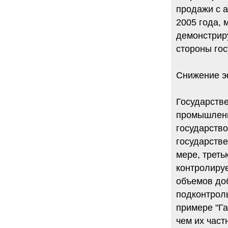
продажи с 
2005 года, 
демонстрир
стороны гос
Снижение э
Государств
промышленн
государств
государстве
мере, треть
контролиру
объемов до
подконтроль
примере "Г
чем их част