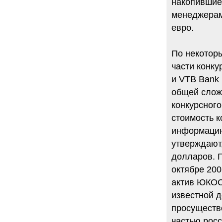
накопившие
менеджерам
евро.
По некоторы
части конку
и VTB Bank 
общей слож
конкурсного
стоимость к
информацию
утверждают,
долларов. 
октябре 200
актив ЮКОС
известной д
просущество
частью росс