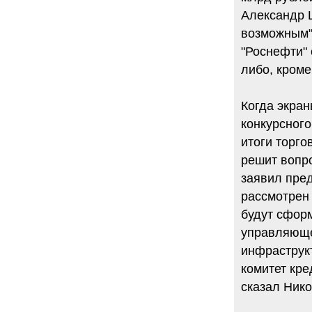
Александр Ш
6.08.2014
"Марина Ходорковская была
возможным".
идеальной матерью"
"Роснефти" 
Дмитрий Быков о том, что Марина
Филипповна умела давать своей
либо, кроме
семье ощущение правды.
12 комментариев
Когда экран
5.08.2014
Она побыла с ним, свободным, немного. Несправедливо
конкурсног
немного
итоги торго
Марину Филипповну вспоминает журналист Вера
Челищева.
решит вопро
19 комментариев
заявил пред
4.08.2014
рассмотрен 
"Основной вывод третейского суда: главной целью России
было не собрать налоги, а обанкротить ЮКОС и
будут сфор
завладеть его активами"
"Ведомости" о деталях громкого судебного решения.
управляющег
15 комментариев
инфраструк
комитет кре
сказал Ник