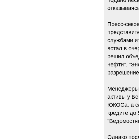
подано неск
отказываясь
Пресс-секре
представите
службами и
встал в оче
решил объед
нефти". "Эн
разрешением
Менеджеры "
активы у Бе
ЮКОСа, а с
кредите до 
"Ведомостям
Однако посл