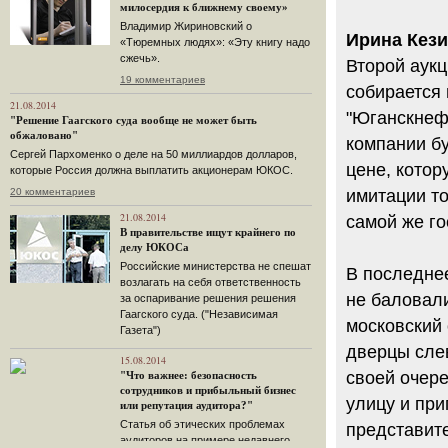
милосердия к ближнему своему»
Владимир Жириновский о
Ирина Кезик
«Тюремных людях»: «Эту книгу надо
сжечь».
Второй аукц
19 комментариев
собирается 
21.08.2014
"Юганскнефт
"Решение Гаагского суда вообще не может быть
обжаловано"
компании бу
Сергей Пархоменко о деле на 50 миллиардов долларов,
цене, котор
которые Россия должна выплатить акционерам ЮКОС.
20 комментариев
имитации т
21.08.2014
самой же го
В правительстве ищут крайнего по
делу ЮКОСа
Российские министерства не спешат
В последне
возлагать на себя ответственность
не баловал
за оспаривание решения решения
Гаагского суда. ("Независимая
московский
Газета")
дверцы сле
15.08.2014
своей очер
"Что важнее: безопасность
сотрудников и прибыльный бизнес
улицу и пр
или репутация аудитора?"
Статья об этических проблемах
представите
аудиторов на примере недавнего