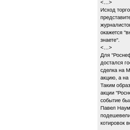
<…>
Исход торг
представит
журналистов
окажется "в
знаете".
<…>
Для "Роснеф
достался г
сделка на М
акцию, а на
Таким образ
акции "Росн
событие был
Павел Наум
подешевели 
котировок в