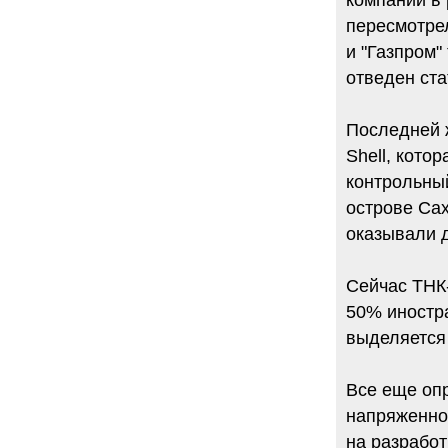
компаний в 
пересмотрел
и "Газпром"
отведен ст
Последней ж
Shell, кото
контрольный
острове Сах
оказывали д
Сейчас ТНК
50% иностр
выделяется
Все еще опр
напряженног
на разработ