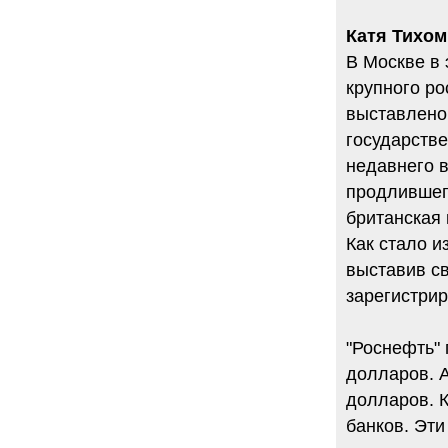
Катя Тихоми
В Москве в 
крупного ро
выставлено 
государстве
недавнего 
продлившего
британская 
Как стало и
выставив св
зарегистрир
"Роснефть" 
долларов. А
долларов. К
банков. Эт