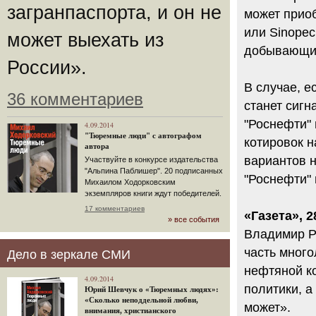
загранпаспорта, и он не
может приоб
или Sinopec
может выехать из
добывающим
России».
В случае, е
36 комментариев
станет сигн
"Роснефти" 
4.09.2014
"Тюремные люди" с автографом
котировок н
автора
вариантов н
Участвуйте в конкурсе издательства
"Альпина Паблишер". 20 подписанных
"Роснефти"
Михаилом Ходорковским
экземпляров книги ждут победителей.
17 комментариев
«Газета», 2
» все события
Владимир Р
часть много
Дело в зеркале СМИ
нефтяной ко
4.09.2014
политики, а
Юрий Шевчук о «Тюремных людях»:
«Сколько неподдельной любви,
может».
внимания, христианского