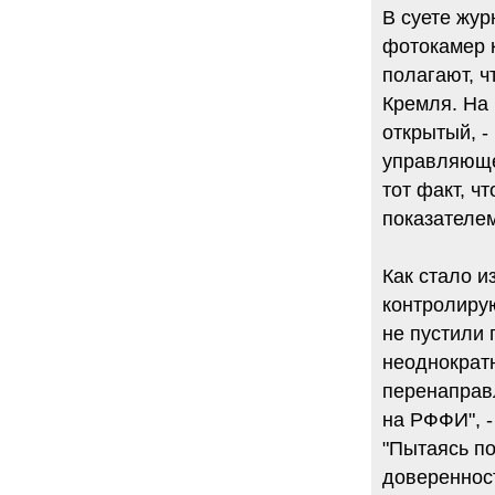
В суете жу
фотокамер 
полагают, ч
Кремля. На 
открытый, -
управляющег
тот факт, ч
показателем
Как стало и
контролиру
не пустили 
неоднократ
перенаправ
на РФФИ", 
"Пытаясь по
доверенност