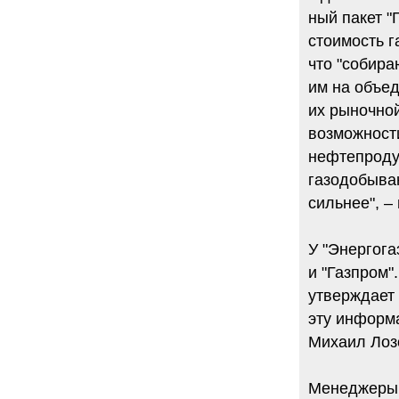
ный пакет "
стоимость г
что "собира
им на объе
их рыночной
возможности
нефтепроду
газодобываю
сильнее", –
У "Энергога
и "Газпром"
утверждает 
эту информ
Михаил Лоз
Менеджеры 