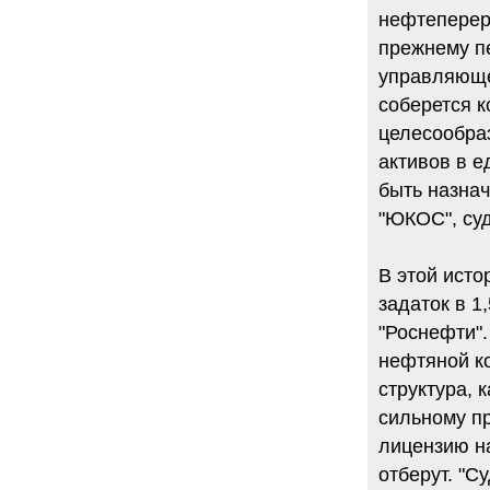
нефтеперер
прежнему пе
управляюще
соберется к
целесообра
активов в е
быть назнач
"ЮКОС", суд
В этой исто
задаток в 1
"Роснефти".
нефтяной ко
структура, 
сильному пр
лицензию на
отберут. "С