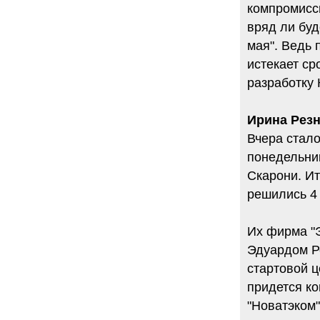
компромиссн
вряд ли бу
мая". Ведь 
истекает ср
разработку
Ирина Резн
Вчера стало
понедельник
Скарони. Ит
решились 4
Их фирма "
Эдуардом Ре
стартовой ц
придется ко
"Новатэком"