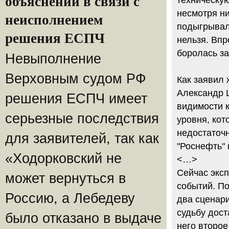
объяснений в связи с
техническую
несмотря ни
неисполнением
подыгрывала
решения ЕСПЧ
нельзя. Впр
боролась за
Невыполнение
Верховным судом РФ
Как заявил 
Александр 
решения ЕСПЧ имеет
видимости к
серьезные последствия
уровня, кот
недостаточ
для заявителей, так как
"Роснефть"
«Ходорковский не
<…>
Сейчас экс
может вернуться в
событий. П
Россию, а Лебедеву
два сценари
судьбу дост
было отказано в выдаче
него второе