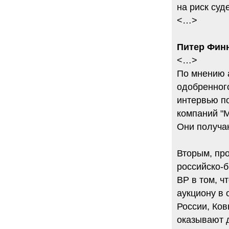
на риск суд
<…>
Питер Финн
<…>
По мнению 
одобренного
интервью п
компаний "
Они получа
Вторым, пр
российско-
ВР в том, ч
аукциону в 
России, Ков
оказывают д