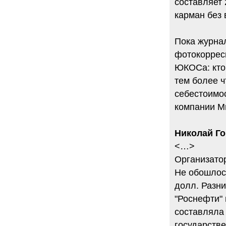
составляет 
карман без 
Пока журна
фотокоррес
ЮКОСа: кто 
тем более ч
себестоимо
компании М
Николай Го
<…>
Организато
Не обошлось
долл. Разн
"Роснефти" 
составляла
государстве