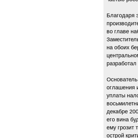
Благодаря 
производите
во главе на
Заместител
на обоих бе
центральном
разработал
Основатель
оглашения и
уплаты нало
восьмилетни
декабре 20
его вина бу
ему грозит 
острой крит