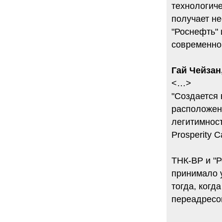
технологиче
получает не
"Роснефть" 
современно
Гай Чейзан,
<…>
"Создается 
расположен
легитимност
Prosperity 
ТНК-ВР и "Р
принимало у
тогда, когд
переадресо