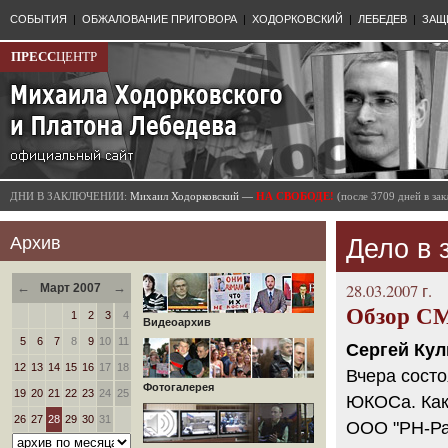
СОБЫТИЯ
|
ОБЖАЛОВАНИЕ ПРИГОВОРА
|
ХОДОРКОВСКИЙ
|
ЛЕБЕДЕВ
|
ЗАЩ
ПРЕСС
ЦЕНТР
ДНИ В ЗАКЛЮЧЕНИИ:
Михаил Ходорковский —
НА СВОБОДЕ!
(после 3709 дней в з
Архив
Дело в
←
→
28.03.2007 г.
Март 2007
Обзор СМ
1
2
3
4
Видеоархив
5
6
7
8
9
10
11
Сергей Кул
12
13
14
15
16
17
18
Вчера сост
Фотогалерея
19
20
21
22
23
24
25
ЮКОСа. Как 
26
27
28
29
30
31
ООО "РН-Ра