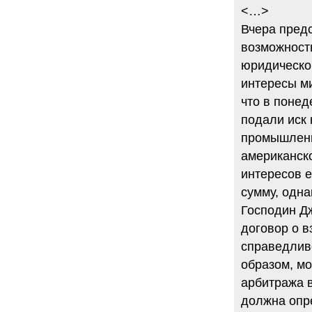
<…>
Вчера пред
возможность
юридическо
интересы м
что в поне
подали иск
промышленно
американск
интересов е
сумму, одна
Господин Д
договор о в
справедливо
образом, м
арбитража в
должна опр