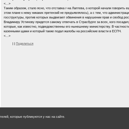
<…>
Таким образом, стало ясно, что отставка г-на Лаптева, о которой начали говорить е
этом плане к нему никаких претензий не предъявлялось), а с тем, что администрац
госструктуры, против которых выдвигают обвинения в нарушении прав и свобод рос
Владимиру Устинову придется самому отвечать в Страсбурге за всех, кого посадил,
которые, как известно, подведомственны его нынешнему министерству. В частности,
казенными щами и который также подал жалобы на российские власти в ЕСПЧ.
<…>
|
|
Поделиться
елей, которые публикуются у нас на сайте.