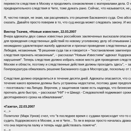
перевести следствие в Москву и продолжить ознакомление с материалами дела. О к
предварительного следствия в Чите, тоже думать рано. Сейчас, что называется, не 
Я, честно говоря, не знаю, как расценивать это решение Басманного суда. Оно абсо
сказать. Давайте просто поверим в то, что суд иногда может следовать закону. И м
Виктор Ткачев, «Новые известия», 22.03.2007
Вчера адвокаты двух самых известных российских заключенных высказали опасени
для проведения следственных действий по новому уголовному делу об отмывании 
неожиданно удовлетворил жалобу адвокатов и признал проведение следственных де
Лебедев, незаконным. "В решении суда так и говорится – "постановление замгенп
следствия признать незаконным", – рассказал "Новым Известиям" адвокат Ходорко
нарушения". Теперь следствие должно избрать новое место для проведения след
Москве и области, поэтому и следственные действия должны проходить здесь", – за
Генпрокуратура обжаловать решение Басманного суда в Мосгорсуде, поскольку от 
Следствие должно определиться в течение десяти дней. Адвокаты опасаются, что сл
течение какого времени должны быть устранены недостатки, поэтому даже предпол
– посетовала г-жа Липцер. Впрочем, у защитников также есть надежда, что бизнесм
прогнать дело быстро, – рассказал "НИ" г-н Шмидт.- Следователей поджимают сроки
десятидневного срока на обжалование".
«Газета», 22.03.2007
<…>
Политолог (Марк Урнов) счел, что "в последнее время с судами происходит что-то
судить Ходорковского в Москве, а не в Чите... То ли в верхах просто началась дра
что она перегнула палку и теперь надо действовать помягче".
<…>