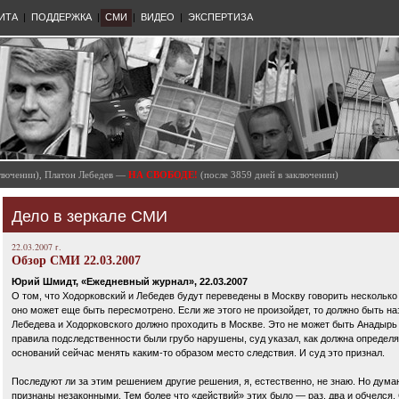
ИТА
|
ПОДДЕРЖКА
|
СМИ
|
ВИДЕО
|
ЭКСПЕРТИЗА
аключении), Платон Лебедев —
НА СВОБОДЕ!
(после 3859 дней в заключении)
Дело в зеркале СМИ
22.03.2007 г.
Обзор СМИ 22.03.2007
Юрий Шмидт, «Ежедневный журнал», 22.03.2007
О том, что Ходорковский и Лебедев будут переведены в Москву говорить нескольк
оно может еще быть пересмотрено. Если же этого не произойдет, то должно быть н
Лебедева и Ходорковского должно проходить в Москве. Это не может быть Анадырь и
правила подследственности были грубо нарушены, суд указал, как должна определя
оснований сейчас менять каким-то образом место следствия. И суд это признал.
Последуют ли за этим решением другие решения, я, естественно, не знаю. Но думаю
признаны незаконными. Тем более что «действий» этих было — раз, два и обчелся. С