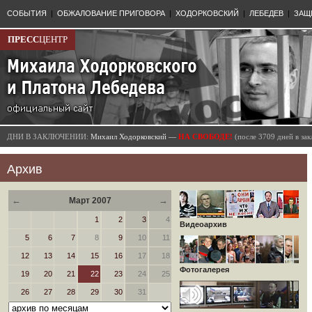
СОБЫТИЯ
|
ОБЖАЛОВАНИЕ ПРИГОВОРА
|
ХОДОРКОВСКИЙ
|
ЛЕБЕДЕВ
|
ЗАЩ
ПРЕСС
ЦЕНТР
ДНИ В ЗАКЛЮЧЕНИИ:
Михаил Ходорковский —
НА СВОБОДЕ!
(после 3709 дней в з
Архив
←
→
Март 2007
1
2
3
4
Видеоархив
5
6
7
8
9
10
11
12
13
14
15
16
17
18
Фотогалерея
19
20
21
22
23
24
25
26
27
28
29
30
31