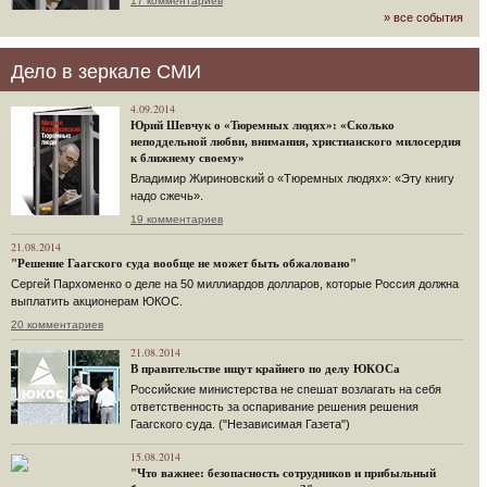
17 комментариев
» все события
Дело в зеркале СМИ
4.09.2014
Юрий Шевчук о «Тюремных людях»: «Сколько
неподдельной любви, внимания, христианского милосердия
к ближнему своему»
Владимир Жириновский о «Тюремных людях»: «Эту книгу
надо сжечь».
19 комментариев
21.08.2014
"Решение Гаагского суда вообще не может быть обжаловано"
Сергей Пархоменко о деле на 50 миллиардов долларов, которые Россия должна
выплатить акционерам ЮКОС.
20 комментариев
21.08.2014
В правительстве ищут крайнего по делу ЮКОСа
Российские министерства не спешат возлагать на себя
ответственность за оспаривание решения решения
Гаагского суда. ("Независимая Газета")
15.08.2014
"Что важнее: безопасность сотрудников и прибыльный