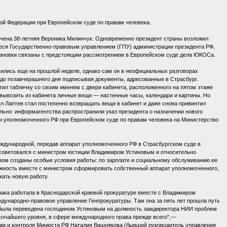
ой Федерации при Европейском суде по правам человека.
начена 38-летняя Вероника Милинчук. Одновременно президент страны возложил
еся Государственно-правовым управлением (ГПУ) администрации президента РФ,
рестановки связаны с предстоящим рассмотрением в Европейском суде дела ЮКОСа.
вились еще на прошлой неделе, однако сам он в неофициальных разговорах
ь до позавчерашнего дня подписывая документы, адресованные в Страсбург.
утил табличку со своим именем с двери кабинета, расположенного на пятом этаже
 вывозить из кабинета личные вещи — настенные часы, календари и картины. Но
вел Лаптев стал постепенно возвращать вещи в кабинет и даже снова привинтил
льно: информагентства распространили указ президента о назначении нового
и уполномоченного РФ при Европейском суде по правам человека на Министерство
еждународной, передав аппарат уполномоченного РФ в Страсбургском суде в
осоветовался с министром юстиции Владимиром Устиновым и относительно
зом созданы особые условия работы: по зарплате и социальному обслуживанию ее
ожность вместе с министром сформировать собственный аппарат уполномоченного,
кать новую работу.
ака работала в Краснодарской краевой прокуратуре вместе с Владимиром
еждународно-правовое управление Генпрокуратуры. Там она за пять лет прошла путь
а была переведена господином Устиновым на должность замдиректора НИИ проблем
сочайшего уровня, в сфере международного права прежде всего",—
ции и контроля Минюста РФ Наталия Вишнякова (бывший руководитель управления