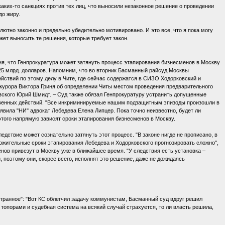
аких-то санкциях против тех лиц, что выносили незаконное решение о проведении
до жиру.
лютно законно и предельно убедительно мотивировано. И это все, что я пока могу
ожет выносить те решения, которые требует закон.
я, что Генпрокуратура может затянуть процесс этапирования бизнесменов в Москву
25 млрд. долларов. Напомним, что во вторник Басманный райсуд Москвы
йствий по этому делу в Чите, где сейчас содержатся в СИЗО Ходорковский и
рокурора Виктора Гриня об определении Читы местом проведения предварительного
вского Юрий Шмидт. – Суд также обязал Генпрокуратуру устранить допущенные
ственных действий. "Все инкриминируемые нашим подзащитным эпизоды произошли в
явила "НИ" адвокат Лебедева Елена Липцер. Пока точно неизвестно, будет ли
этого напрямую зависят сроки этапирования бизнесменов в Москву.
едствие может сознательно затянуть этот процесс. "В законе нигде не прописано, в
ожительные сроки этапирования Лебедева и Ходорковского прогнозировать сложно",
енов привезут в Москву уже в ближайшее время. "У следствия есть установка –
, поэтому они, скорее всего, исполнят это решение, даже не дожидаясь
 странное": "Вот КС облегчил задачу коммунистам, Басманный суд вдруг решил
ка топорами и судебная система на всякий случай страхуется, то ли власть решила,