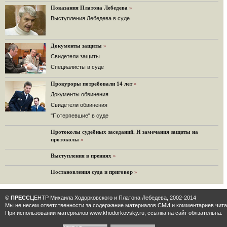
Решение Гаагского суда о компенсации $50 млрд поддержали 12%.
Показания Платона Лебедева
»
129 комментариев
Выступления Лебедева в суде
11.08.2014
«Светлая Вам память, Марина Филипповна!»
Вечер у Ходорковских. Вспоминает Иван Стариков.
Документы защиты
»
19 комментариев
Cвидетели защиты
Cпециалисты в суде
11.08.2014
«Удивительно сильная, мощная и достойная только
Прокуроры потребовали 14 лет
преклонения женщина»
»
Гости и ведущие «Эха Москвы» чтут память Марины
Документы обвинения
Филипповны.
Свидетели обвинения
10 комментариев
"Потерпевшие" в суде
6.08.2014
Протоколы судебных заседаний. И замечания защиты на
Марина Филипповна Ходорковская: «Я долго была
протоколы
»
молодой!»
"Новая" рассказывает о судьбе Марины Филипповны и
Выступления в прениях
»
публикует ее максимы.
34 комментария
Постановления суда и приговор
»
6.08.2014
"Марина Ходорковская была идеальной матерью"
©
ПРЕСС
ЦЕНТР Михаила Ходорковского и Платона Лебедева, 2002-2014
Дмитрий Быков о том, что Марина Филипповна умела
Мы не несем ответственности за содержание материалов CМИ и комментариев читат
давать своей семье ощущение правды.
При использовании материалов www.khodorkovsky.ru, ссылка на сайт обязательна.
12 комментариев