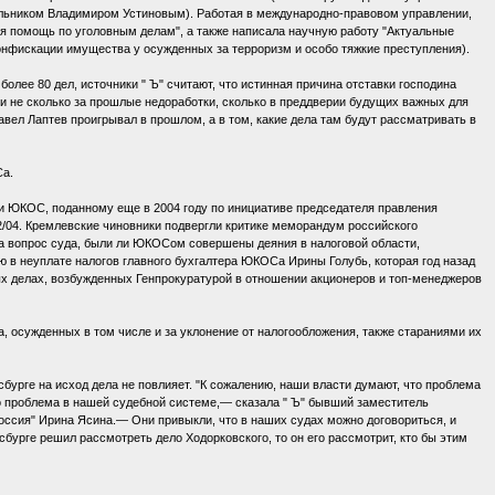
льником Владимиром Устиновым). Работая в международно-правовом управлении,
я помощь по уголовным делам", а также написала научную работу "Актуальные
онфискации имущества у осужденных за терроризм и особо тяжкие преступления).
олее 80 дел, источники " Ъ" считают, что истинная причина отставки господина
ли не сколько за прошлые недоработки, сколько в преддверии будущих важных для
авел Лаптев проигрывал в прошлом, а в том, какие дела там будут рассматривать в
Са.
и ЮКОС, поданному еще в 2004 году по инициативе председателя правления
/04. Кремлевские чиновники подвергли критике меморандум российского
на вопрос суда, были ли ЮКОСом совершены деяния в налоговой области,
 в неуплате налогов главного бухгалтера ЮКОСа Ирины Голубь, которая год назад
ых делах, возбужденных Генпрокуратурой в отношении акционеров и топ-менеджеров
, осужденных в том числе и за уклонение от налогообложения, также стараниями их
бурге на исход дела не повлияет. "К сожалению, наши власти думают, что проблема
о проблема в нашей судебной системе,— сказала " Ъ" бывший заместитель
ссия" Ирина Ясина.— Они привыкли, что в наших судах можно договориться, и
сбурге решил рассмотреть дело Ходорковского, то он его рассмотрит, кто бы этим