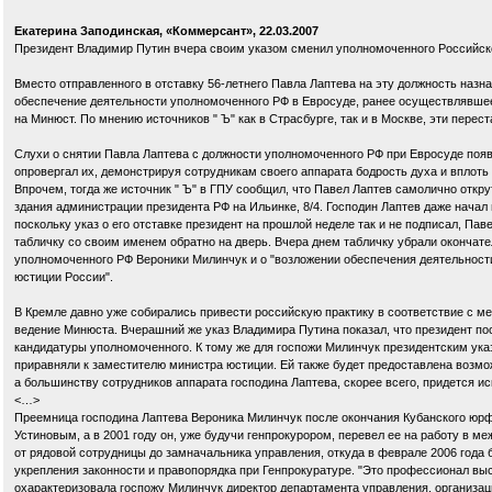
Екатерина Заподинская, «Коммерсант», 22.03.2007
Президент Владимир Путин вчера своим указом сменил уполномоченного Российск
Вместо отправленного в отставку 56-летнего Павла Лаптева на эту должность наз
обеспечение деятельности уполномоченного РФ в Евросуде, ранее осуществлявше
на Минюст. По мнению источников " Ъ" как в Страсбурге, так и в Москве, эти пе
Слухи о снятии Павла Лаптева с должности уполномоченного РФ при Евросуде поя
опровергал их, демонстрируя сотрудникам своего аппарата бодрость духа и вплот
Впрочем, тогда же источник " Ъ" в ГПУ сообщил, что Павел Лаптев самолично откр
здания администрации президента РФ на Ильинке, 8/4. Господин Лаптев даже начал
поскольку указ о его отставке президент на прошлой неделе так и не подписал, Па
табличку со своим именем обратно на дверь. Вчера днем табличку убрали окончате
уполномоченного РФ Вероники Милинчук и о "возложении обеспечения деятельност
юстиции России".
В Кремле давно уже собирались привести российскую практику в соответствие с м
ведение Минюста. Вчерашний же указ Владимира Путина показал, что президент п
кандидатуры уполномоченного. К тому же для госпожи Милинчук президентским ука
приравняли к заместителю министра юстиции. Ей также будет предоставлена возм
а большинству сотрудников аппарата господина Лаптева, скорее всего, придется ис
<…>
Преемница господина Лаптева Вероника Милинчук после окончания Кубанского юрф
Устиновым, а в 2001 году он, уже будучи генпрокурором, перевел ее на работу в м
от рядовой сотрудницы до замначальника управления, откуда в феврале 2006 год
укрепления законности и правопорядка при Генпрокуратуре. "Это профессионал вы
охарактеризовала госпожу Милинчук директор департамента управления, организа