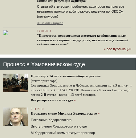
бизнес или репутация аудитора?"
Статья об этических проблемах аудиторов на примере
недавнего громкого арбитражного решения по ЮКОСу.
(navalny.com)
30 комментариев
15.08.2014
"Инвесторы, подвергшиеся жестоким конфискационным
санкциям со стороны государства, оказались под защитой
арбитражного суда"
» все публикации
Швейцарская газета "Neue Zuercher Zeitung" о гаагском
судебном решении.
48 комментариев
Процесс в Хамовническом суде
14.08.2014
Не исключил
Приговор - 14 лет в колонии общего режима
Владимир Путин допускает, что Россия может выйти из-под юрисдикции ЕСПЧ.
(текст приговора)
Суд признал Ходорковского и Лебедева виновными по ч.3 п.п.«а» и
88 комментариев
«б» ст.160 и ч.3 ст.174.1 УК РФ. Наказание - 8 лет по 1-й статье, 9
лет по 2-й статье - всего - 13 лет 6 месяцев.
14.08.2014
Нарулил
Все репортажи из зала суда
»
Игорь Сечин просит о помощи. Ссылаясь на санкции,
2.11.2010
глава «Роснефти» хочет выбить из фонда национального
Последнее слово Михаила Ходорковского
»
благосостояния 1,5 трлн рублей («Ведомости» и «Дождь»).
Показания Ходорковского
32 комментария
Выступления Ходорковского в суде
12.08.2014
М.Ходорковский комментирует приговор
Граждане не хотят платить по счетам ЮКОСа