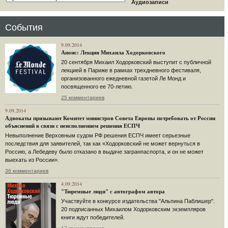
Аудиозаписи
События
9.09.2014
Анонс: Лекция Михаила Ходорковского
20 сентября Михаил Ходорковский выступит с публичной
лекцией в Париже в рамках трехдневного фестиваля,
организованного ежедневной газетой Ле Монд и
посвященного ее 70-летию.
25 комментариев
9.09.2014
Адвокаты призывают Комитет министров Совета Европы потребовать от России
объяснений в связи с неисполнением решения ЕСПЧ
Невыполнение Верховным судом РФ решения ЕСПЧ имеет серьезные
последствия для заявителей, так как «Ходорковский не может вернуться в
Россию, а Лебедеву было отказано в выдаче загранпаспорта, и он не может
выехать из России».
36 комментариев
4.09.2014
"Тюремные люди" с автографом автора
Участвуйте в конкурсе издательства "Альпина Паблишер".
20 подписанных Михаилом Ходорковским экземпляров
книги ждут победителей.