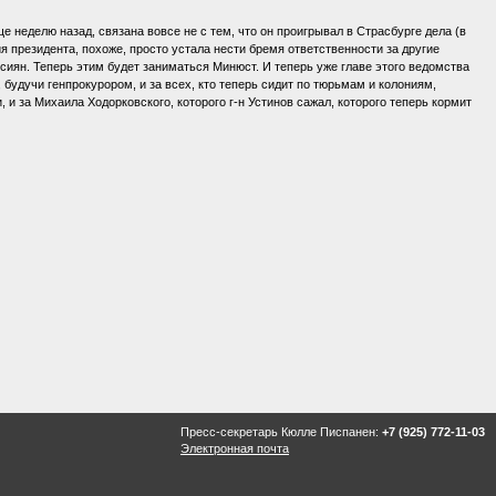
ще неделю назад, связана вовсе не с тем, что он проигрывал в Страсбурге дела (в
ия президента, похоже, просто устала нести бремя ответственности за другие
сиян. Теперь этим будет заниматься Минюст. И теперь уже главе этого ведомства
 будучи генпрокурором, и за всех, кто теперь сидит по тюрьмам и колониям,
 и за Михаила Ходорковского, которого г-н Устинов сажал, которого теперь кормит
Пресс-секретарь Кюлле Писпанен:
+7 (925) 772-11-03
Электронная почта