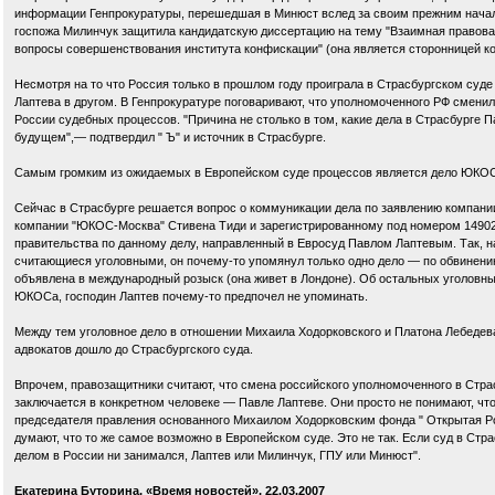
информации Генпрокуратуры, перешедшая в Минюст вслед за своим прежним нача
госпожа Милинчук защитила кандидатскую диссертацию на тему "Взаимная правова
вопросы совершенствования института конфискации" (она является сторонницей к
Несмотря на то что Россия только в прошлом году проиграла в Страсбургском суде б
Лаптева в другом. В Генпрокуратуре поговаривают, что уполномоченного РФ смени
России судебных процессов. "Причина не столько в том, какие дела в Страсбурге П
будущем",— подтвердил " Ъ" и источник в Страсбурге.
Самым громким из ожидаемых в Европейском суде процессов является дело ЮКО
Сейчас в Страсбурге решается вопрос о коммуникации дела по заявлению компани
компании "ЮКОС-Москва" Стивена Тиди и зарегистрированному под номером 14902
правительства по данному делу, направленный в Евросуд Павлом Лаптевым. Так, 
считающиеся уголовными, он почему-то упомянул только одно дело — по обвинению
объявлена в международный розыск (она живет в Лондоне). Об остальных уголовн
ЮКОСа, господин Лаптев почему-то предпочел не упоминать.
Между тем уголовное дело в отношении Михаила Ходорковского и Платона Лебедева
адвокатов дошло до Страсбургского суда.
Впрочем, правозащитники считают, что смена российского уполномоченного в Страс
заключается в конкретном человеке — Павле Лаптеве. Они просто не понимают, чт
председателя правления основанного Михаилом Ходорковским фонда " Открытая Ро
думают, что то же самое возможно в Европейском суде. Это не так. Если суд в Стра
делом в России ни занимался, Лаптев или Милинчук, ГПУ или Минюст".
Екатерина Буторина, «Время новостей», 22.03.2007