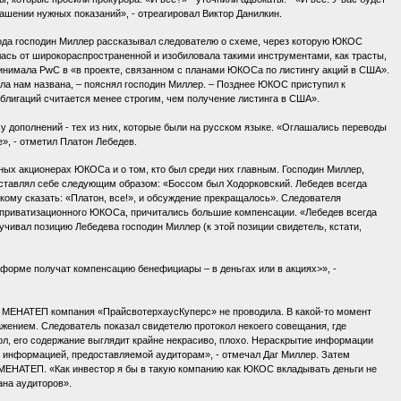
ашении нужных показаний», - отреагировал Виктор Данилкин.
года господин Миллер рассказывал следователю о схеме, через которую ЮКОС
лась от широкораспространенной и изобиловала такими инструментами, как трасты,
принимала PwC в «в проекте, связанном с планами ЮКОСа по листингу акций в США».
ыла нам названа, – пояснял господин Миллер. – Позднее ЮКОС приступил к
блигаций считается менее строгим, чем получение листинга в США».
у дополнений - тех из них, которые были на русском языке. «Оглашались переводы
», - отметил Платон Лебедев.
ых акционерах ЮКОСа и о том, кто был среди них главным. Господин Миллер,
дставлял себе следующим образом: «Боссом был Ходорковский. Лебедев всегда
скому сказать: «Платон, все!», и обсуждение прекращалось». Следователя
оприватизационного ЮКОСа, причитались большие компенсации. «Лебедев всегда
чивал позицию Лебедева господин Миллер (к этой позиции свидетель, кстати,
ой форме получат компенсацию бенефициары – в деньгах или в акциях>», -
нка МЕНАТЕП компания «ПрайсвотерхаусКуперс» не проводила. В какой-то момент
ражением. Следователь показал свидетелю протокол некоего совещания, где
, его содержание выглядит крайне некрасиво, плохо. Нераскрытие информации
 информацией, предоставляемой аудиторам», - отмечал Даг Миллер. Затем
 МЕНАТЕП. «Как инвестор я бы в такую компанию как ЮКОС вкладывать деньги не
ана аудиторов».