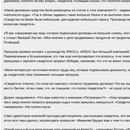
Данилкина, понятен ли ему вопрос, свидетель Розбицкий сказал, что «понятен вопр
«Какие денежные средства были размещены на счетах в этих компаниях?» - задава
«непонятно куда». «Так я обязан задавать такие вопросы! Иначе я не выполню свои
«Средства на Кипре были небольшие, для ведения небольшого офиса. Производстве
вопросам свидетель.
«Я вас спрашиваю как лицо, которое подписывал договоры на большие суммы, мог
к этому» Валерий Лахтин. «Мое мнение о цене продаваемых продуктов не предполага
Розбицкий.
Прокурор проявил интерес к руководству ЮКОСа. «ЮКОС был большой компанией, т
Переверзиным и Кузьменковым, кто там еще контролировал эти вопросы, я не знаю.
прокурора о зарплате свидетеля прервал Лебедев, напомнив, что это не имеет отно
«Меня интересуют источники оплаты труда лиц, которые подписывали документы, к
до свидетеля) свое понимание ситуации прокурор.
«Свидетель ответил, что получал зарплату согласно трудовому договору! Что вы ещ
место Лахтин. «А вы сами, что, не слышали, что сказал свидетель?» - не сразу ос
Допрос продолжился. «Что вам известно о компании «Петроваль»?» - «Она продавал
лихо закрученного вопроса прокурора судье снова пришлось вмешаться: «Свидетел
«аквариума». Наступила пауза.
Совет директоров компаний проходил дистанционно, рассказывал свидетель, все вм
итоге все-таки удалось загромоздить вопросом: «Фамилия Брудно вам о чем-то гово
«Какой смысл был в регистрации этих компаний на Кипре?» - спрашивал Лахтин. «Я 