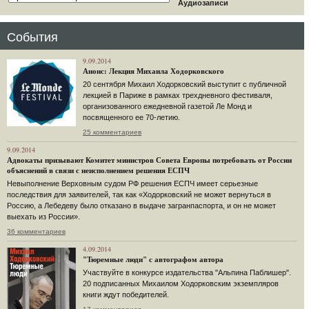
Аудиозаписи
События
9.09.2014
Анонс: Лекция Михаила Ходорковского
20 сентября Михаил Ходорковский выступит с публичной
лекцией в Париже в рамках трехдневного фестиваля,
организованного ежедневной газетой Ле Монд и
посвященного ее 70-летию.
25 комментариев
9.09.2014
Адвокаты призывают Комитет министров Совета Европы потребовать от России
объяснений в связи с неисполнением решения ЕСПЧ
Невыполнение Верховным судом РФ решения ЕСПЧ имеет серьезные
последствия для заявителей, так как «Ходорковский не может вернуться в
Россию, а Лебедеву было отказано в выдаче загранпаспорта, и он не может
выехать из России».
36 комментариев
4.09.2014
"Тюремные люди" с автографом автора
Участвуйте в конкурсе издательства "Альпина Паблишер".
20 подписанных Михаилом Ходорковским экземпляров
книги ждут победителей.