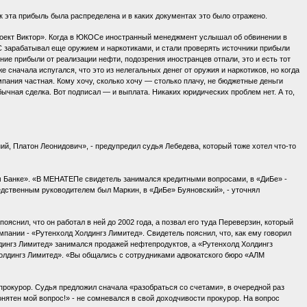
ак эта прибыль была распределена и в каких документах это было отражено.
«проект Виктор». Когда в ЮКОСе иностранный менеджмент услышал об обвинении в
 зарабатывал еще оружием и наркотиками, и стали проверять источники прибыли
ние прибыли от реализации нефти, подозрения иностранцев отпали, это и есть тот
 сначала испугался, что это из нелегальных денег от оружия и наркотиков, но когда
мпания частная. Кому хочу, сколько хочу — столько плачу, не бюджетные деньги
бычная сделка. Вот подписал — и выплата. Никаких юридических проблем нет. А то,
ий, Платон Леонидович», - предупредил судья Лебедева, который тоже хотел что-то
 Банке». «В МЕНАТЕПе свидетель занимался кредитными вопросами, в «ДиБе» -
ственным руководителем был Маркин, в «ДиБе» Буяновский», - уточнял
снил, что он работал в ней до 2002 года, а позвал его туда Переверзин, который
пании - «Рутенхолд Холдингз Лимитед». Свидетель пояснил, что, как ему говорил
лдингз Лимитед» занимался продажей нефтепродуктов, а «Рутенхолд Холдингз
олдингз Лимитед». «Вы общались с сотрудниками адвокатского бюро «АЛМ
прокурор. Судья предложил сначала «разобраться со счетами», в очередной раз
нятен мой вопрос!» - не сомневался в свой доходчивости прокурор. На вопрос