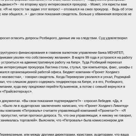
манс»?» - по второму кругу интересовался прокурор. - Может, эти юристы вам
 «Я не просто так задаю этот вопрос! – отозвался на смех прокурор. - Ведь об этом
с кем общался...» - дал свои показания свидетель. Больше у обвинения вопросов не
просил огласить допросы Розбицкого, данные им на следствии. Суд удовлетворил
структурного финансирования в главном валютном управлении банка МЕНАТЕП,
дниками уволен «по собственному желанию». В марте 99 года я устроился на работу
 устроиться на административную работу на Кипр». Туда Розбицкий переехал
так интересующие прокурора Лахтина столы, стулья, три компьютера, факс, шкафы с
нимался организационной работой офиса. Бюджет компании «Пронет Холдингз
еизвестна», - говорил свидетель. Когда Переверзин уволился и уехал, Родзицкий
л, что слишком дорого содержать гендиректора на Кипре, и в его, Розбицкого,
омпании, куда ему предложил перейти Кузьменков, а потом с семьей вернулся в
и «Прайсвотерхаус».
 документах. «Вы свои показания подтверждаете?» - спросил Лебедев. «Да, я
. «Было ли в аудиторских заключениях написано, что «Пронет Холдингз Лимитед»
у вы компанию «Петроваль» считаете управляющей компанией «Пронета»?» - «Я
 пропустил, читая протокол допроса. То, что она управляющая, я никому не говорил,
» занималась торговлей». Выяснили, что «Петроваль» была комиссионером для
 Переверзиным, или между другими директорами, юристами, аудиторами, что ваша