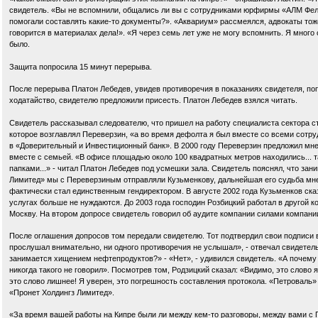
свидетель. «Вы не вспомнили, общались ли вы с сотрудниками юрфирмы «АЛМ Фельд
помогали составлять какие-то документы?». «Аквариум» рассмеялся, адвокаты тоже.
говорится в материалах дела!». «Я через семь лет уже не могу вспомнить. Я много 
было.
Защита попросила 15 минут перерыва.
После перерыва Платон Лебедев, увидев противоречия в показаниях свидетеля, по
ходатайство, свидетелю предложили присесть. Платон Лебедев взялся читать.
Свидетель рассказывал следователю, что пришел на работу специалиста сектора 
которое возглавлял Переверзин, «а во время дефолта я был вместе со всеми сотру
в «Доверительный и Инвестиционный банк». В 2000 году Переверзин предложил мне
вместе с семьей. «В офисе площадью около 100 квадратных метров находились... 
папками...» - читал Платон Лебедев под усмешки зала. Свидетель пояснял, что за
Лимитед» мы с Переверзиным отправляли Кузьменкову, дальнейшая его судьба мне н
фактически стал единственным гендиректором. В августе 2002 года Кузьменков сказа
услугах больше не нуждаются. До 2003 года господин Розбицкий работал в другой к
Москву. На втором допросе свидетель говорил об аудите компании силами компани
После оглашения допросов том передали свидетелю. Тот подтвердил свои подписи в
прослушал внимательно, ни одного противоречия не услышал», - отвечал свидетель
занимается хищением нефтепродуктов?» - «Нет», - удивился свидетель. «А почем
никогда такого не говорил». Посмотрев том, Родзицкий сказал: «Видимо, это слово я
это слово лишнее! Я уверен, это погрешность составления протокола. «Петроваль
«Пронет Холдингз Лимитед».
«За время вашей работы на Кипре были ли между кем-то разговоры, между вами с