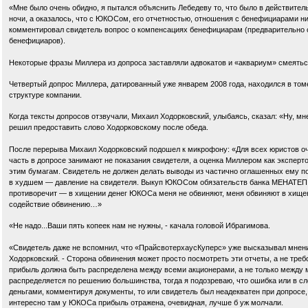
«Мне было очень обидно, я пытался объяснить Лебедеву то, что было в действитель
ночи, а оказалось, что с ЮКОСом, его отчетностью, отношения с бенефициарами ни
комментировал свидетель вопрос о компенсациях бенефициарам (предварительно 
бенефициаров).
Некоторые фразы Миллера из допроса заставляли адвокатов и «аквариум» смеятьс
Четвертый допрос Миллера, датированный уже январем 2008 года, находился в том
структуре компании.
Когда тексты допросов отзвучали, Михаил Ходорковский, улыбаясь, сказал: «Ну, м
решил предоставить слово Ходорковскому после обеда.
После перерыва Михаил Ходорковский подошел к микрофону: «Для всех юристов оч
часть в допросе занимают не показания свидетеля, а оценка Миллером как эксперт
этим бумагам. Свидетель не должен делать выводы из частично оглашенных ему п
в худшем — давление на свидетеля. Выкуп ЮКОСом обязательств банка МЕНАТЕП не
противоречит — в хищении денег ЮКОСа меня не обвиняют, меня обвиняют в хищени
содействие обвинению…»
«Не надо...Ваши пять копеек нам не нужны, - качала головой Ибрагимова.
«Свидетель даже не вспомнил, что «ПрайсвотерхаусКуперс» уже высказывал мнение
Ходорковский. - Сторона обвинения может просто посмотреть эти отчеты, а не требо
прибыль должна быть распределена между всеми акционерами, а не только между м
распределяется по решению большинства, тогда я подозреваю, что ошибка или в сло
деньгами, комментируя документы, то или свидетель был неадекватен при допросе, 
интересно там у ЮКОСа прибыль отражена, очевидная, лучше б уж молчали.