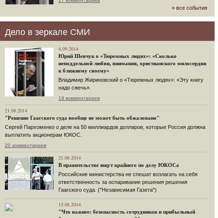
17 комментариев
» все события
Дело в зеркале СМИ
4.09.2014
Юрий Шевчук о «Тюремных людях»: «Сколько
неподдельной любви, внимания, христианского милосердия
к ближнему своему»
Владимир Жириновский о «Тюремных людях»: «Эту книгу
надо сжечь».
19 комментариев
21.08.2014
"Решение Гаагского суда вообще не может быть обжаловано"
Сергей Пархоменко о деле на 50 миллиардов долларов, которые Россия должна
выплатить акционерам ЮКОС.
20 комментариев
21.08.2014
В правительстве ищут крайнего по делу ЮКОСа
Российские министерства не спешат возлагать на себя
ответственность за оспаривание решения решения
Гаагского суда. ("Независимая Газета")
15.08.2014
"Что важнее: безопасность сотрудников и прибыльный