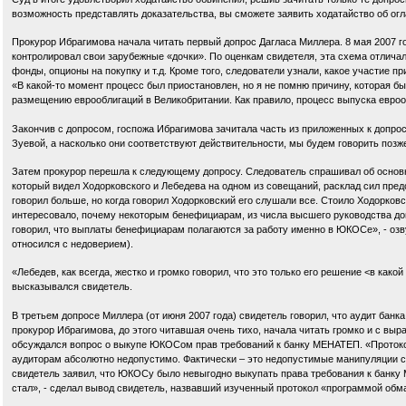
возможность представлять доказательства, вы сможете заявить ходатайство об огл
Прокурор Ибрагимова начала читать первый допрос Дагласа Миллера. 8 мая 2007 
контролировал свои зарубежные «дочки». По оценкам свидетеля, эта схема отлича
фонды, опционы на покупку и т.д. Кроме того, следователи узнали, какое участие 
«В какой-то момент процесс был приостановлен, но я не помню причину, которая б
размещению еврооблигаций в Великобритании. Как правило, процесс выпуска евроо
Закончив с допросом, госпожа Ибрагимова зачитала часть из приложенных к допрос
Зуевой, а насколько они соответствуют действительности, мы будем говорить позже
Затем прокурор перешла к следующему допросу. Следователь спрашивал об основн
который видел Ходорковского и Лебедева на одном из совещаний, расклад сил пре
говорил больше, но когда говорил Ходорковский его слушали все. Стоило Ходорков
интересовало, почему некоторым бенефициарам, из числа высшего руководства д
говорил, что выплаты бенефициарам полагаются за работу именно в ЮКОСе», - озву
относился с недоверием).
«Лебедев, как всегда, жестко и громко говорил, что это только его решение <в как
высказывался свидетель.
В третьем допросе Миллера (от июня 2007 года) свидетель говорил, что аудит ба
прокурор Ибрагимова, до этого читавшая очень тихо, начала читать громко и с вы
обсуждался вопрос о выкупе ЮКОСом прав требований к банку МЕНАТЕП. «Протокол
аудиторам абсолютно недопустимо. Фактически – это недопустимые манипуляции с
свидетель заявил, что ЮКОСу было невыгодно выкупать права требования к банку
стал», - сделал вывод свидетель, назвавший изученный протокол «программой обм