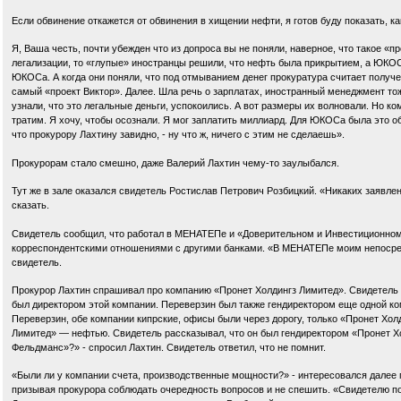
Если обвинение откажется от обвинения в хищении нефти, я готов буду показать, к
Я, Ваша честь, почти убежден что из допроса вы не поняли, наверное, что такое 
легализации, то «глупые» иностранцы решили, что нефть была прикрытием, а ЮКОС
ЮКОСа. А когда они поняли, что под отмыванием денег прокуратура считает получе
самый «проект Виктор». Далее. Шла речь о зарплатах, иностранный менеджмент тоже
узнали, что это легальные деньги, успокоились. А вот размеры их волновали. Но ко
тратим. Я хочу, чтобы осознали. Я мог заплатить миллиард. Для ЮКОСа была это о
что прокурору Лахтину завидно, - ну что ж, ничего с этим не сделаешь».
Прокурорам стало смешно, даже Валерий Лахтин чему-то заулыбался.
Тут же в зале оказался свидетель Ростислав Петрович Розбицкий. «Никаких заявлен
сказать.
Свидетель сообщил, что работал в МЕНАТЕПе и «Доверительном и Инвестиционном
корреспондентскими отношениями с другими банками. «В МЕНАТЕПе моим непосред
свидетель.
Прокурор Лахтин спрашивал про компанию «Пронет Холдингз Лимитед». Свидетель поя
был директором этой компании. Переверзин был также гендиректором еще одной ком
Переверзин, обе компании кипрские, офисы были через дорогу, только «Пронет Хо
Лимитед» — нефтью. Свидетель рассказывал, что он был гендиректором «Пронет Х
Фельдманс»?» - спросил Лахтин. Свидетель ответил, что не помнит.
«Были ли у компании счета, производственные мощности?» - интересовался далее 
призывая прокурора соблюдать очередность вопросов и не спешить. «Свидетелю по