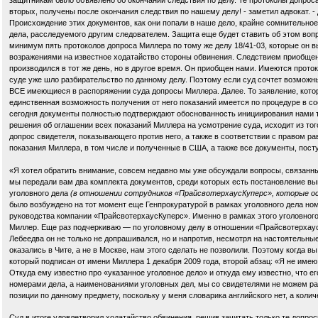
защитникам было объявлено об окончании следствия по делу. Те протоколы допроса, 
вторых, получены после окончания следствия по нашему делу! - заметил адвокат. - 
Происхождение этих документов, как они попали в наше дело, крайне сомнительное
дела, расследуемого другим следователем. Защита еще будет ставить об этом вопр
минимум пять протоколов допроса Миллера по тому же делу 18/41-03, которые он в
возражениями на известное ходатайство стороны обвинения. Следствием приобщены
производился в тот же день, но в другое время. Он приобщен нами. Имеются протокол
суде уже шло разбирательство по данному делу. Поэтому если суд сочтет возможн
ВСЕ имеющиеся в распоряжении суда допросы Миллера. Далее. То заявление, котор
единственная возможность получения от него показаний имеется по процедуре в с
сегодня документы полностью подтверждают обоснованность инициирования нами то
решения об оглашении всех показаний Миллера на усмотрение суда, исходит из того
допрос свидетеля, показывающего против него, а также в соответствии с правом р
показания Миллера, в том числе и полученные в США, а также все документы, пост
«Я хотел обратить внимание, совсем недавно мы уже обсуждали вопросы, связанны
мы передали вам два комплекта документов, среди которых есть постановление вы
уголовного дела
(в отношении сотрудников «ПрайсвотерхаусКуперс», которые о
было возбуждено на тот момент еще Генпрокуратурой в рамках уголовного дела номер 18
руководства компании «ПрайсвотерхаусКуперс». Именно в рамках этого уголовного 
Миллер. Еще раз подчеркиваю — по уголовному делу в отношении «Прайсвотерхаус
Лебеедва он не только не допрашивался, но и напротив, несмотря на настоятельны
оказались в Чите, а не в Москве, нам этого сделать не позволили. Поэтому когда в
который подписан от имени Миллера 1 декабря 2009 года, второй абзац: «Я не име
Откуда ему известно про «указанное уголовное дело» и откуда ему известно, что 
номерами дела, а наименованиями уголовных дел, мы со свидетелями не можем разо
позиции по данному предмету, поскольку у меня словарика английского нет, а коли
Суд в итоге удовлетворил ходатайство обвинения, решив зачитать только те допросы