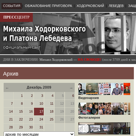
СОБЫТИЯ
|
ОБЖАЛОВАНИЕ ПРИГОВОРА
|
ХОДОРКОВСКИЙ
|
ЛЕБЕДЕВ
|
ЗАЩ
ПРЕСС
ЦЕНТР
ДНИ В ЗАКЛЮЧЕНИИ:
Михаил Ходорковский —
НА СВОБОДЕ!
(после 3709 дней в з
Архив
←
→
Декабрь 2009
1
2
3
4
5
6
Видеоархив
7
8
9
10
11
12
13
14
15
16
17
18
19
20
Фотогалерея
21
22
23
24
25
26
27
28
29
30
31