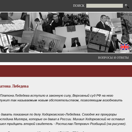
ПОИСК
ВОПРОСЫ И ОТВЕТЫ
атона Лебедева
 Платона Лебедева вступило в законную силу, Верховный суд РФ на него
послужит так называемым новым обстоятельством, позволяющим возобновить
давать показания по делу Ходорковского-Лебедева. Сегодня же прокуроры
сподина Миллера, которые он давал в России. Михаил Ходорковский не оставил
ишел тридцать второй свидетель - Ростислав Петрович Розбицкий (на рисунке).