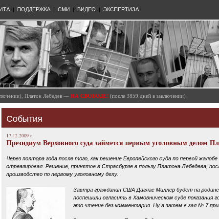
ИТА
|
ПОДДЕРЖКА
|
СМИ
|
ВИДЕО
|
ЭКСПЕРТИЗА
аключении), Платон Лебедев —
НА СВОБОДЕ!
(после 3859 дней в заключении)
События
17.12.2009 г.
Президиум Верховного суда займется первым уголовным делом Пл
Через полтора года после того, как решение Европейского суда по первой жалобе
отреагировал. Решение, принятое в Страсбурге в пользу Платона Лебедева, 
производство по первому уголовному делу.
Завтра гражданин США Даглас Миллер будет на родине 
поспешили огласить в Хамовническом суде показания го
это чтение без комментария. Ну а затем в зал № 7 пр