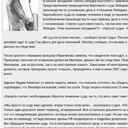
В начале заседания Платон Лебедев выступил с заявлени
Представлением председателя Верховного суда Лебедева 
производства по уголовному делу в отношении Лебедева
Европейского суда по правам человека в виду установле
возобновлении производства по еще первому делу в отно
с изложенным, ставлю суд в известность, так как мне не
Лебедев. «Уже назначено заседание?» - спросил судья. «
«В суд поступило письмо, - сообщил затем судья. Письмо,
декабря) ждут в суде Сан-Диего для дачи показаний. Миллер сообщал, что вызван в
данные на следствии.
После краткого перерыва прокурор Ибрагимова заявила, что свидетели пока едут, 
Прокуроры просили об оглашении допросов Миллера, данных им на следствии. Прок
Миллером...как на русском, так и на иностранном языке». Замечание об иностранны
допросы, которые прокуроры просят огласить, проводились в мае и июне 2007 года 
ропот.
Адвокат Вадим Клювгант от имени защиты заявил, что сначала хотелось бы убедит
подтвердил, что Миллера вызывали, повестка ушла. Тогда защита попросила 15 мину
«Защита считает необходимым обратить внимание суда, на то, что весь пакет нам п
«Мы просто по ходу вам сделали, вчера только получили», - высказался судья. «Не
Только один документ имеет перевод, незаверенный. Все остальные документы на а
что это ненадлежащие документы, которые можно рассматривать в суде. Но раз мы
читаю по переводу: «Следственные органы РФ неоднократно и подробно допросили 
Мы обращаем внимание суда, что в материалах уголовного дела, о котором говорит