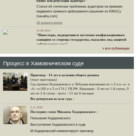
бизнес или репутация аудитора?"
Статья об этических проблемах аудиторов на примере
недавнего громкого арбитражного решения по ЮКОСу.
(navalny.com)
30 комментариев
15.08.2014
"Инвесторы, подвергшиеся жестоким конфискационным
санкциям со стороны государства, оказались под защитой
арбитражного суда"
» все публикации
Швейцарская газета "Neue Zuercher Zeitung" о гаагском
судебном решении.
48 комментариев
Процесс в Хамовническом суде
14.08.2014
Не исключил
Приговор - 14 лет в колонии общего режима
Владимир Путин допускает, что Россия может выйти из-под юрисдикции ЕСПЧ.
(текст приговора)
Суд признал Ходорковского и Лебедева виновными по ч.3 п.п.«а» и
88 комментариев
«б» ст.160 и ч.3 ст.174.1 УК РФ. Наказание - 8 лет по 1-й статье, 9
лет по 2-й статье - всего - 13 лет 6 месяцев.
14.08.2014
Нарулил
Все репортажи из зала суда
»
Игорь Сечин просит о помощи. Ссылаясь на санкции,
2.11.2010
глава «Роснефти» хочет выбить из фонда национального
Последнее слово Михаила Ходорковского
»
благосостояния 1,5 трлн рублей («Ведомости» и «Дождь»).
Показания Ходорковского
32 комментария
Выступления Ходорковского в суде
12.08.2014
М.Ходорковский комментирует приговор
Граждане не хотят платить по счетам ЮКОСа