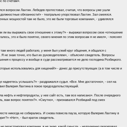
ос по счетам».
лся вопросом Лахтин. Лебедев протестовал, считая, что вопросы уже ушли
 должностные обязанности!» - театрально упорствовал Лахтин. Зал смеялся.
нных мощностей там не было, это же были торговые компании», - удивлялся
ли ли вы выражать свое отношение к этому?» - выражал вопросом свое «отношение
лось, это и было понятно, своего мнения по этим вопросам я не имел», - пояснял
ам много людей работало, у меня был узкий круг общения, я общался с
 Я не знаю точно, кто был их руководителем», - объяснял свидетель. Вопросы
шения к процессу и вообще в суде рассматривается не дело господина Розбицкого.
оторые использовались для хищений!» - донес до присутствующих (а в том числе и
е надеетесь услышать?» - раздражался судья. «Все. Мне достаточно», - сел на
тавил Валерия Лахтина в покое председательствующий.
а нефть и нефтепродукты, у нее сайт есть, там все написано». После очередного
ь, вам вопрос понятен?». «Смутно», - признавался Розбицкий под смех
есте никогда не собирались. И снова повисла пауза, которую Валерию Лахтину в
рит?» «Нет», - был краток свидетель.
не регистрировал компании, я не знаю, какой смысл», - недоуменно реагировал