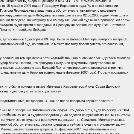
ем: «Ваша честь, вчера 16 декабря в ФБУ ИЗ – 77/1 я был ознакомлен с
от 15 декабря 2009 года в Президиум Верховного суда РФ о возобновлении
 Платона Леонидовича в виду новых обстоятельств, связанных с решением
ния нарушений по делу Лебедева, вступившим в силу 02.06.2008 года». Речь шла о
шении Лебедева, по которому в 2005 году Мещанский суд вынес приговор. «В связи
обходимо будет время в заседании в Президиуме Верховного суда РФ», - отметил
Пока нет», - сообщил Лебедев.
 датированное 1 декабря 2009 года, было от Дагласа Миллера, которого завтра (18
 Хамовнический суд, но явиться не может, поэтому просит учесть его показания,
а у обвинения тем временем есть ходатайство. Оно вновь касалось Дагласа Миллера.
урор Лахтин заявил, что прокуроры «изучили документы, представленные
х языках развеселило зал. Валерий Лахтин чистосердечно признался в том, что
(следствие по делу было завершено еще в феврале 2007 года). По залу прокатился
ься, что был в принципе вызов Миллера в Хамовнический суд. Судья Данилкин
т на подготовку ответа по ходатайству.
редставленный, не заверен...» - начал после перерыва адвокат Клювгант.
т, мы не о заверении Хамовническим судом. Эти документы, судя по всему, из США.
нглийском языке, а судопроизводство у нас ведется на русском языке. Мы считаем,
 получили это от суда, мы реагируем на документы. Свидетель Миллер указывает,
меня об обстоятельствах, рассматриваемых сейчас в суде по уголовному делу».
 Миллер, отсутствуют его допросы. 16 февраля 2007 года обвиняемым и их