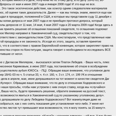
которые имеются в деле, получены не по этому делу, а по делу 18/41-03, во-
Допросы от мая и июня 2007 года и января 2008 года! И это еще не все.
. Это такое экзотическое действие, как осмотр одним следователем материалов
ос, об оценке таких доказательств. Далее — как мы теперь знаем, имеется еще как
ыдал в процедуре, положенной в США, и которые мы представили суду 11 декабря с
 копии допроса от мая 2007 года и не приобщен протокол допроса, который
ы допросов от 11 мая, 14 мая, 4 мая 2007 года и 20 марта 2009 года! Когда здесь в
ым принять решение об оглашении показаний свидетеля, то оглашению подлежат
ое Миллер направил в Хамовнический суд, свидетельствует о том, что
оответствии с законодательством США. Мы констатируем, что представленные нам
й процедуры и ее законность. Исходя из этого, защита, оставляя принятие
, что в соответствии с правом Европейской конвенции, которое закрепляет право на
авенства сторон по Конституции, защита говорит о необходимости исследовать ВСЕ
упившие от него».
е с Дагласом Миллером, - высказался затем Платон Лебедев. - Ваша честь, плюс
несенное Каримовым, в июне 2007 года, постановление об отказе в возбуждении
существляли аудит ЮКОСа. - ПЦ)
. Обращаю ваше внимание, что уголовное дело
/41-03 по ч. 5 статьи 33, ч. 4 ст. 160, ч. 3 ст. 174, ст. 199 УК в отношении
дела в апреле, мае, июне допрашивался на тот момент в качестве свидетеля Даг
Куперс». Обращаю ваше внимание, что по делу в отношении Ходорковского и
е наши просьбы, чтобы нам устроили с ним очную ставку, когда мы «случайно»
ы, Ваша честь, будете принимать решение, обратите внимание на русский текст,
ю возможности явиться в Хамовнический суд по указанному уголовному делу».
его допрашивали по делу Лебедева-Ходорковского? Вот манипуляция даже не
браться, как с них снять показания для установления чего-либо. У меня нет
чество листов тут превышают мои возможности, что я могу понять за 15 минут».
, которые просили прокурора. «И все?» - уточнили адвокаты. - «И все. У вас будет