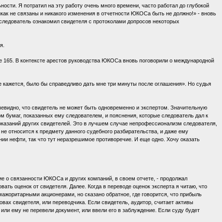
ности. Я потратил на эту работу очень много времени, часто работал до глубокой
как не связаны и никакого изменения в отчетности ЮКОСа быть не должно!» - вновь
следователь ознакомил свидетеля с протоколами допросов некоторых
я.
е 165. В контексте арестов руководства ЮКОСа вновь поговорили о международной
не кажется, было бы справедливо дать мне три минуты после оглашения». Но судья
евидно, что свидетель не может быть одновременно и экспертом. Значительную
ом бумаг, показанных ему следователем, и пояснения, которые следователь дал к
оказаний других свидетелей. Это в лучшем случае непрофессионализм следователя,
 относится к предмету данного судебного разбирательства, и даже ему
и нефти, так что тут неразрешимое противоречие. И еще одно. Хочу оказать
 о связанности ЮКОСа и других компаний, в своем отчете, - продолжал
вать оценок от свидетеля. Далее. Когда в переводе оценок эксперта я читаю, что
ажоритарными акционерами, но сказано обратное, где говорится, что прибыль
вах свидетеля, или переводчика. Если свидетель, аудитор, считает активы
или ему не перевели документ, или ввели его в заблуждение. Если суду будет