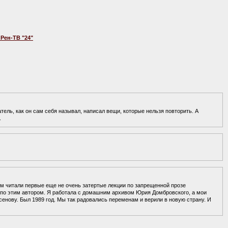
Рен-ТВ "24"
ель, как он сам себя называл, написал вещи, которые нельзя повторить. А
.
м читали первые еще не очень затертые лекции по запрещенной прозе
о этим автором. Я работала с домашним архивом Юрия Домбровского, а мои
енову. Был 1989 год. Мы так радовались переменам и верили в новую страну. И