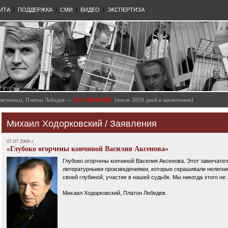
ИТА
|
ПОДДЕРЖКА
|
СМИ
|
ВИДЕО
|
ЭКСПЕРТИЗА
аключении), Платон Лебедев —
НА СВОБОДЕ!
(после 3859 дней в заключении)
Михаил Ходорковский
/
Заявления
07.07.2009 г.
«Глубоко огорчены кончиной Василия Аксенова»
Глубоко огорчены кончиной Василия Аксенова. Этот замечател
литературными произведениями, которые скрашивали нелегки
своей глубиной, участие в нашей судьбе. Мы никогда этого не
Михаил Ходорковский, Платон Лебедев.