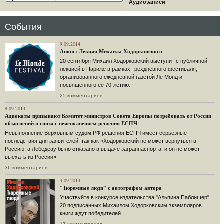
Аудиозаписи
События
9.09.2014
Анонс: Лекция Михаила Ходорковского
20 сентября Михаил Ходорковский выступит с публичной
лекцией в Париже в рамках трехдневного фестиваля,
организованного ежедневной газетой Ле Монд и
посвященного ее 70-летию.
25 комментариев
9.09.2014
Адвокаты призывают Комитет министров Совета Европы потребовать от России
объяснений в связи с неисполнением решения ЕСПЧ
Невыполнение Верховным судом РФ решения ЕСПЧ имеет серьезные
последствия для заявителей, так как «Ходорковский не может вернуться в
Россию, а Лебедеву было отказано в выдаче загранпаспорта, и он не может
выехать из России».
36 комментариев
4.09.2014
"Тюремные люди" с автографом автора
Участвуйте в конкурсе издательства "Альпина Паблишер".
20 подписанных Михаилом Ходорковским экземпляров
книги ждут победителей.