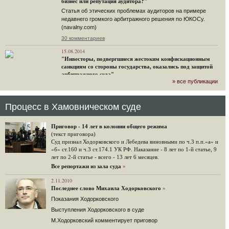
бизнес или репутация аудитора?"
Статья об этических проблемах аудиторов на примере
недавнего громкого арбитражного решения по ЮКОСу.
(navalny.com)
30 комментариев
15.08.2014
"Инвесторы, подвергшиеся жестоким конфискационным
санкциям со стороны государства, оказались под защитой
арбитражного суда"
» все публикации
Швейцарская газета "Neue Zuercher Zeitung" о гаагском
судебном решении.
48 комментариев
Процесс в Хамовническом суде
14.08.2014
Не исключил
Приговор - 14 лет в колонии общего режима
Владимир Путин допускает, что Россия может выйти из-под юрисдикции ЕСПЧ.
(текст приговора)
Суд признал Ходорковского и Лебедева виновными по ч.3 п.п.«а» и
88 комментариев
«б» ст.160 и ч.3 ст.174.1 УК РФ. Наказание - 8 лет по 1-й статье, 9
лет по 2-й статье - всего - 13 лет 6 месяцев.
14.08.2014
Нарулил
Все репортажи из зала суда
»
Игорь Сечин просит о помощи. Ссылаясь на санкции,
2.11.2010
глава «Роснефти» хочет выбить из фонда национального
Последнее слово Михаила Ходорковского
»
благосостояния 1,5 трлн рублей («Ведомости» и «Дождь»).
Показания Ходорковского
32 комментария
Выступления Ходорковского в суде
12.08.2014
М.Ходорковский комментирует приговор
Граждане не хотят платить по счетам ЮКОСа