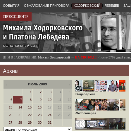
СОБЫТИЯ
|
ОБЖАЛОВАНИЕ ПРИГОВОРА
|
ХОДОРКОВСКИЙ
|
ЛЕБЕДЕВ
|
ЗАЩ
ПРЕСС
ЦЕНТР
ДНИ В ЗАКЛЮЧЕНИИ:
Михаил Ходорковский —
НА СВОБОДЕ!
(после 3709 дней в з
Архив
←
→
Июль 2009
1
2
3
4
5
Видеоархив
6
7
8
9
10
11
12
13
14
15
16
17
18
19
Фотогалерея
20
21
22
23
24
25
26
27
28
29
30
31