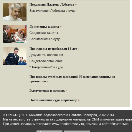
Решение Гаагского суда о компенсации $50 млрд поддержали 12%.
Показания Платона Лебедева
»
129 комментариев
Выступления Лебедева в суде
11.08.2014
«Светлая Вам память, Марина Филипповна!»
Вечер у Ходорковских. Вспоминает Иван Стариков.
Документы защиты
»
19 комментариев
Cвидетели защиты
Cпециалисты в суде
11.08.2014
«Удивительно сильная, мощная и достойная только
Прокуроры потребовали 14 лет
преклонения женщина»
»
Гости и ведущие «Эха Москвы» чтут память Марины
Документы обвинения
Филипповны.
Свидетели обвинения
10 комментариев
"Потерпевшие" в суде
6.08.2014
Протоколы судебных заседаний. И замечания защиты на
Марина Филипповна Ходорковская: «Я долго была
протоколы
»
молодой!»
"Новая" рассказывает о судьбе Марины Филипповны и
Выступления в прениях
»
публикует ее максимы.
34 комментария
Постановления суда и приговор
»
6.08.2014
"Марина Ходорковская была идеальной матерью"
©
ПРЕСС
ЦЕНТР Михаила Ходорковского и Платона Лебедева, 2002-2014
Дмитрий Быков о том, что Марина Филипповна умела
Мы не несем ответственности за содержание материалов CМИ и комментариев читат
давать своей семье ощущение правды.
При использовании материалов www.khodorkovsky.ru, ссылка на сайт обязательна.
12 комментариев