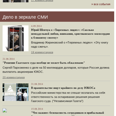
17 комментариев
» все события
Дело в зеркале СМИ
4.09.2014
Юрий Шевчук о «Тюремных людях»: «Сколько
неподдельной любви, внимания, христианского милосердия
к ближнему своему»
Владимир Жириновский о «Тюремных людях»: «Эту книгу
надо сжечь».
19 комментариев
21.08.2014
"Решение Гаагского суда вообще не может быть обжаловано"
Сергей Пархоменко о деле на 50 миллиардов долларов, которые Россия должна
выплатить акционерам ЮКОС.
20 комментариев
21.08.2014
В правительстве ищут крайнего по делу ЮКОСа
Российские министерства не спешат возлагать на себя
ответственность за оспаривание решения решения
Гаагского суда. ("Независимая Газета")
15.08.2014
"Что важнее: безопасность сотрудников и прибыльный