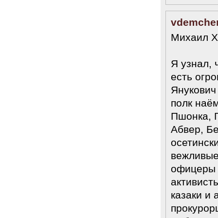
vdemche
Михаил Х
Я узнал, 
есть огро
Янукович
полк наё
Пшонка, 
Абвер, Б
осетински
вежливые
офицеры 
активист
казаки и 
прокурор