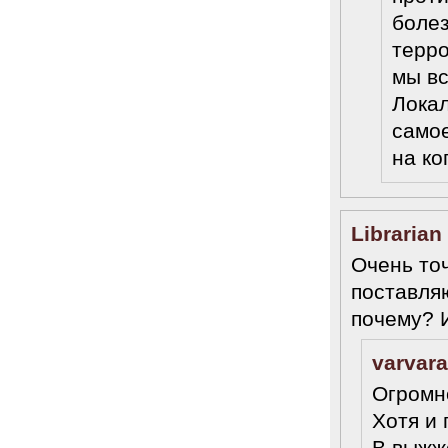
болез
15 комментариев
терро
мы вс
Локал
самое
на ко
Librarian
Очень то
поставляю
почему? 
varvara
Огромно
Хотя и 