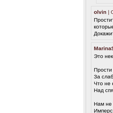
olvin
| 
Прости
которы
Докажи
Marina
Это нек
Прости 
За слаб
Что не
Над сп
Нам не 
Имперс