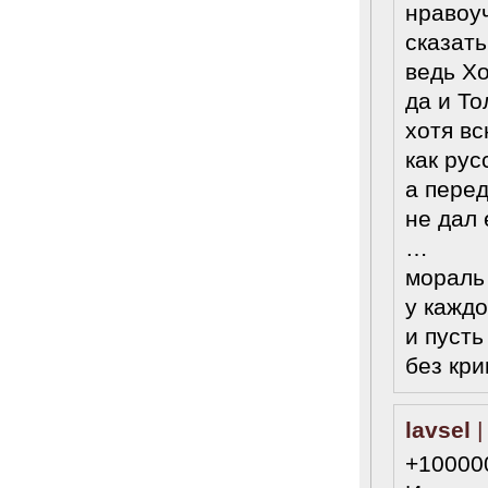
нравоу
сказать
ведь Хо
да и То
хотя вс
как рус
а перед
не дал
…
мораль
у каждо
и пусть
без кри
lavsel
|
+100000