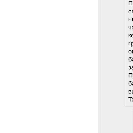
П
с
н
ч
к
г
о
б
з
П
б
в
Т