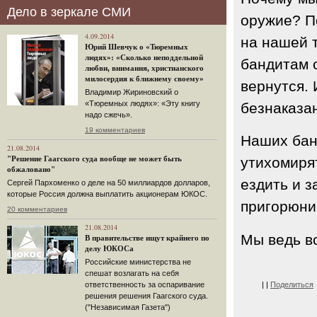
Дело в зеркале СМИ
оружие? П
4.09.2014
на нашей 
Юрий Шевчук о «Тюремных
людях»: «Сколько неподдельной
бандитам 
любви, внимания, христианского
милосердия к ближнему своему»
вернутся. 
Владимир Жириновский о
«Тюремных людях»: «Эту книгу
безнаказа
надо сжечь».
19 комментариев
Наших бан
21.08.2014
"Решение Гаагского суда вообще не может быть
утихомирят
обжаловано"
ездить и з
Сергей Пархоменко о деле на 50 миллиардов долларов,
которые Россия должна выплатить акционерам ЮКОС.
пригорюни
20 комментариев
21.08.2014
Мы ведь в
В правительстве ищут крайнего по
делу ЮКОСа
Российские министерства не
спешат возлагать на себя
ответственность за оспаривание
|
|
Поделиться
решения решения Гаагского суда.
("Независимая Газета")