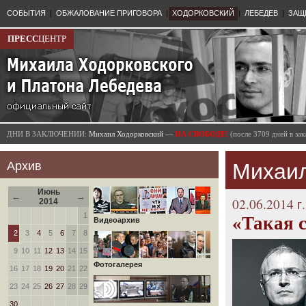
СОБЫТИЯ
|
ОБЖАЛОВАНИЕ ПРИГОВОРА
|
ХОДОРКОВСКИЙ
|
ЛЕБЕДЕВ
|
ЗАЩ
ПРЕСС
ЦЕНТР
ДНИ В ЗАКЛЮЧЕНИИ:
Михаил Ходорковский —
НА СВОБОДЕ!
(после 3709 дней в з
Архив
Михаил
Июнь
←
→
02.06.2014 г.
2014
1
«Такая 
Видеоархив
2
3
4
5
6
7
8
9
10
11
12
13
14
15
Фотогалерея
16
17
18
19
20
21
22
23
24
25
26
27
28
29
30