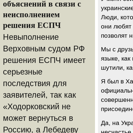
объяснений в связи с
украинские
неисполнением
Люди, кот
решения ЕСПЧ
они любят 
позволят 
Невыполнение
Верховным судом РФ
Мы с друзь
языке, как
решения ЕСПЧ имеет
шутили, ка
серьезные
Я был в Ха
последствия для
официальн
заявителей, так как
совершенн
«Ходорковский не
присоедине
может вернуться в
Да, на Укр
Россию, а Лебедеву
несчастье 