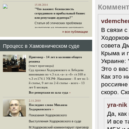
15.08.2014
Коммент
"Что важнее: безопасность
сотрудников и прибыльный бизнес
или репутация аудитора?"
vdemche
Статья об этических проблемах
аудиторов на примере недавнего
В связи 
» все публикации
громкого арбитражного решения по
Ходорков
ЮКОСу. (navalny.com)
30 комментариев
совета Д
Процесс в Хамовническом суде
15.08.2014
Крыма и 
"Инвесторы, подвергшиеся
Приговор - 14 лет в колонии общего
жестоким конфискационным
Украине: 
режима
санкциям со стороны государства,
(текст приговора)
Это о вас
оказались под защитой
Суд признал Ходорковского и Лебедева
арбитражного суда"
виновными по ч.3 п.п.«а» и «б» ст.160 и
Как это н
Швейцарская газета "Neue Zuercher
ч.3 ст.174.1 УК РФ. Наказание - 8 лет по 1-
Zeitung" о гаагском судебном
россияне
й статье, 9 лет по 2-й статье - всего - 13
решении.
лет 6 месяцев.
скоро. Ск
Все репортажи из зала суда
»
48 комментариев
14.08.2014
2.11.2010
yra-nik
Не исключил
Последнее слово Михаила
Ходорковского
»
Владимир Путин допускает, что Россия может выйти из-
Да, как
под юрисдикции ЕСПЧ.
Показания Ходорковского
И все т
88 комментариев
Выступления Ходорковского в суде
М.Ходорковский комментирует приговор
14.08.2014