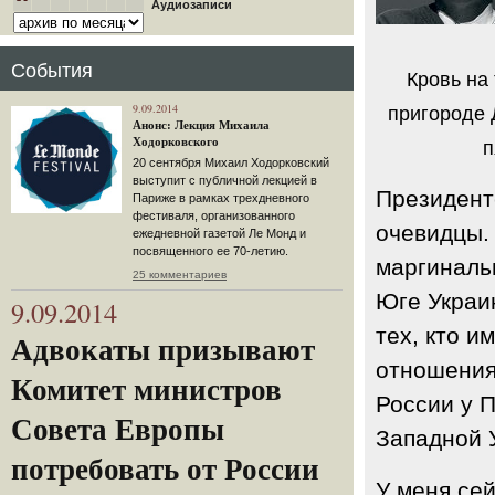
Аудиозаписи
События
Кровь на
9.09.2014
пригороде 
Анонс: Лекция Михаила
Ходорковского
п
20 сентября Михаил Ходорковский
выступит с публичной лекцией в
Президентс
Париже в рамках трехдневного
фестиваля, организованного
очевидцы.
ежедневной газетой Ле Монд и
посвященного ее 70-летию.
маргинальн
25 комментариев
Юге Украи
9.09.2014
тех, кто и
Адвокаты призывают
отношения
Комитет министров
России у 
Совета Европы
Западной У
потребовать от России
У меня сей