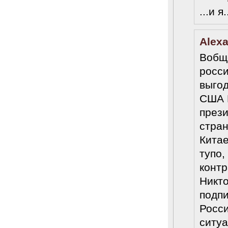
...и 
Alex
Вобще
росси
выгод
США И
прези
стран
Китае
тупо,
контр
Никто
подпи
Росси
ситуа