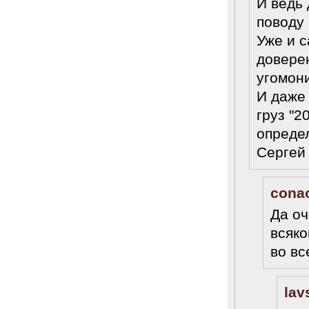
И ведь 
поводу
Уже и с
довере
угомони
И даже
груз "2
определ
Сергей
cona
Да оч
всяко
во вс
lav