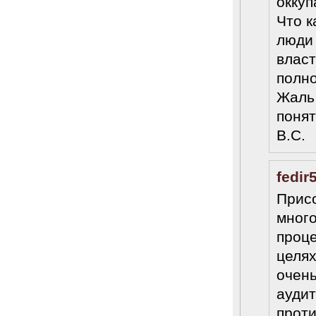
оккуп
6.08.2014
Что к
Марина Филипповна Ходорковская:
«Я долго была молодой!»
люди
"Новая" рассказывает о судьбе
власт
Марины Филипповны и публикует ее
максимы.
полн
34 комментария
Жаль,
6.08.2014
"Марина Ходорковская была
понят
идеальной матерью"
В.С.
Дмитрий Быков о том, что Марина
Филипповна умела давать своей
семье ощущение правды.
fedir
12 комментариев
5.08.2014
Присо
Она побыла с ним, свободным, немного. Несправедливо
немного
много
Марину Филипповну вспоминает журналист Вера
проце
Челищева.
целях
19 комментариев
4.08.2014
очень
"Основной вывод третейского суда: главной целью
аудит
России было не собрать налоги, а обанкротить ЮКОС и
завладеть его активами"
проти
"Ведомости" о деталях громкого судебного решения.