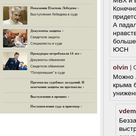
МБХ и в
Нарулил
Конечно
Показания Платона Лебедева
»
Игорь Сечин просит о помощи.
Выступления Лебедева в суде
Ссылаясь на санкции, глава
придетс
«Роснефти» хочет выбить из фонда
А падал
национального благосостояния 1,5
трлн рублей («Ведомости» и
Документы защиты
»
нравст
«Дождь»).
Cвидетели защиты
больше
32 комментария
Cпециалисты в суде
12.08.2014
ЮСН
Граждане не хотят платить по счетам ЮКОСа
Прокуроры потребовали 14 лет
»
Решение Гаагского суда о компенсации $50 млрд
Документы обвинения
поддержали 12%.
olvin
| 
Свидетели обвинения
129 комментариев
"Потерпевшие" в суде
Можно 
11.08.2014
«Светлая Вам память, Марина Филипповна!»
Протоколы судебных заседаний. И
крыма б
замечания защиты на протоколы
»
Вечер у Ходорковских. Вспоминает Иван Стариков.
унижени
19 комментариев
Выступления в прениях
»
11.08.2014
Постановления суда и приговор
»
«Удивительно сильная, мощная и
vdem
достойная только преклонения
женщина»
Безза
Гости и ведущие «Эха Москвы»
чтут память Марины Филипповны.
выстр
10 комментариев