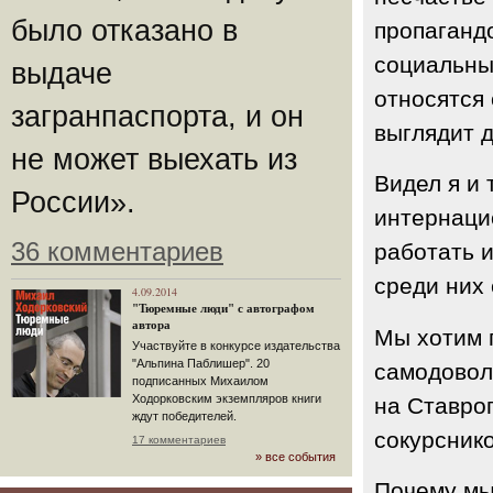
было отказано в
пропагандо
социальны
выдаче
относятся
загранпаспорта, и он
выглядит д
не может выехать из
Видел я и 
России».
интернацио
36 комментариев
работать и
среди них
4.09.2014
"Тюремные люди" с автографом
автора
Мы хотим 
Участвуйте в конкурсе издательства
"Альпина Паблишер". 20
самодовол
подписанных Михаилом
Ходорковским экземпляров книги
на Ставро
ждут победителей.
сокурснико
17 комментариев
» все события
Почему мы