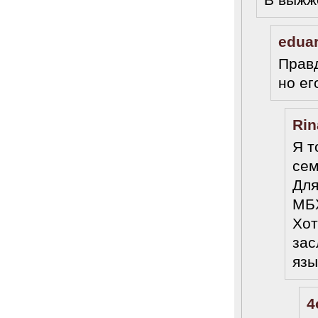
В выжж
edua
Правд
но ег
Rin
Я т
сем
Для
МБ
Хот
зас
язы
4