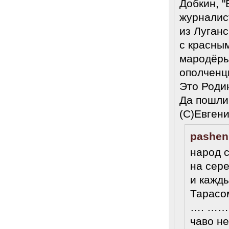
Добкин, "
журналис
из Луганс
с красны
мародёры
ополченцы
Это Роди
Да пошли 
(С)Евгени
pashen
народ с
на сер
и кажды
Тарасо
…. …….
чаво н