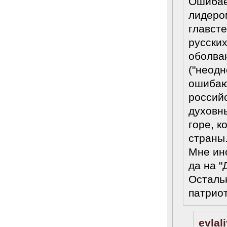
Ошибает
лидеро
главсте
русских
оболва
("неодн
ошибаюс
россий
духовн
горе, к
страны.
Мне ино
да на "
Осталь
патриот
evlal