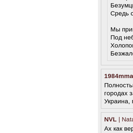
Безумц
Средь 
Мы при
Под не
Холопо
Безжал
1984mm
Полность
городах з
Украина, 
NVL
| Nat
Ах как ве