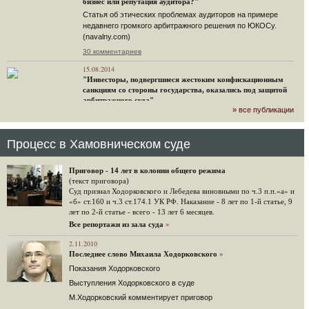
бизнес или репутация аудитора?"
Статья об этических проблемах аудиторов на примере
недавнего громкого арбитражного решения по ЮКОСу.
(navalny.com)
30 комментариев
15.08.2014
"Инвесторы, подвергшиеся жестоким конфискационным
санкциям со стороны государства, оказались под защитой
арбитражного суда"
» все публикации
Швейцарская газета "Neue Zuercher Zeitung" о гаагском
судебном решении.
48 комментариев
Процесс в Хамовническом суде
14.08.2014
Не исключил
Приговор - 14 лет в колонии общего режима
Владимир Путин допускает, что Россия может выйти из-под юрисдикции ЕСПЧ.
(текст приговора)
Суд признал Ходорковского и Лебедева виновными по ч.3 п.п.«а» и
88 комментариев
«б» ст.160 и ч.3 ст.174.1 УК РФ. Наказание - 8 лет по 1-й статье, 9
лет по 2-й статье - всего - 13 лет 6 месяцев.
14.08.2014
Нарулил
Все репортажи из зала суда
»
Игорь Сечин просит о помощи. Ссылаясь на санкции,
2.11.2010
глава «Роснефти» хочет выбить из фонда национального
Последнее слово Михаила Ходорковского
»
благосостояния 1,5 трлн рублей («Ведомости» и «Дождь»).
Показания Ходорковского
32 комментария
Выступления Ходорковского в суде
12.08.2014
М.Ходорковский комментирует приговор
Граждане не хотят платить по счетам ЮКОСа