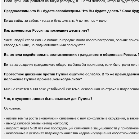
Если Путин сам решится на такую реформу, я – не тот человек, который будет проти
Предположим, что Вы будете освобождены. Что Вы будете делать? Свое буд
Когда выйду за забор, - тогда и буду думать. А до тех пор – рано.
Как изменилась Россия за последние десять лет?
Часть людей стала сильно богаче, в городах много нового построено, больше приез
свобод меньше, но люди активнее ими пользуются.
Вы хотели содействовать возникновению гражданского общества в России. 
Битва за создание гражданского общества была бы проиграна, если бы страны не ст
Протестное движение против Путина ощутимо ослабло. В то же время давлени
положение Путина прочнее, чем когда-либо?
Мне не кажется в XXI веке устойчивой система, основанная на страхе и подавлении
Что, в сущности, может быть опасным для Путина?
Основное:
- низкие темпы роста экономики и связанные с ним конфликты в окружении, а также
- выход силовой элиты из-под контроля;
- возраст, через 5-10 лет уже порождающий сомнения в защищенности у приближен
- неизбежные в условиях падающего качества кадров и ухудшения «обратной связ