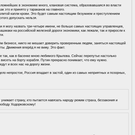
 сложнейших в экономике много, клановая система, образовавшаяся во власти
как это и принято у тараканов на главного.
пролитой капли крови. Это будет самым настоящим безумием и преступлением
этого допускать нельзя.
ии я могу назвать три-четыре имени, не больше самых настоящих управленцев,
ашмаки на российской железной дороги экономики, как лежали, так и приросли к
ги.
ём бизнесе, никто не мешает доверить проверенным людям, заняться настоящей
ты. Движения вперёд я не вижу. Это факт.
не так, как в басенке мною любимого Крылова. Сейчас перепутье настолько
е висеть на борту корабля. Путин прекрасно понимает, что ему нужно.
дут и всех нас на дорогу жизни.
ело непростое, Россия впадает в застой, один из самых неприятных и позорных,
, унижает страну, кто пытается навязать народу режим страха, беззакония и
Свободу Ходорковскому!