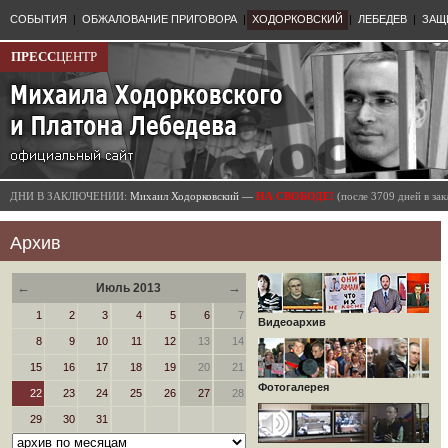
СОБЫТИЯ
|
ОБЖАЛОВАНИЕ ПРИГОВОРА
|
ХОДОРКОВСКИЙ
|
ЛЕБЕДЕВ
|
ЗАЩ
ПРЕСС
ЦЕНТР
ДНИ В ЗАКЛЮЧЕНИИ:
Михаил Ходорковский —
НА СВОБОДЕ!
(после 3709 дней в з
Архив
←
→
Июль 2013
1
2
3
4
5
6
7
Видеоархив
8
9
10
11
12
13
14
15
16
17
18
19
20
21
Фотогалерея
22
23
24
25
26
27
28
29
30
31