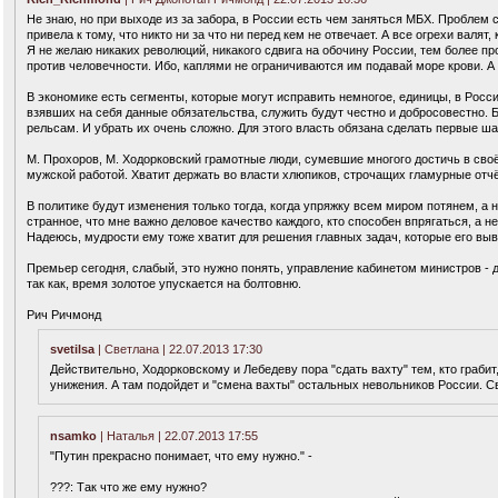
Не знаю, но при выходе из за забора, в России есть чем заняться МБХ. Проблем
привела к тому, что никто ни за что ни перед кем не отвечает. А все огрехи валят, 
Я не желаю никаких революций, никакого сдвига на обочину России, тем более 
против человечности. Ибо, каплями не ограничиваются им подавай море крови. А 
В экономике есть сегменты, которые могут исправить немногое, единицы, в Росс
взявших на себя данные обязательства, служить будут честно и добросовестно. Б
рельсам. И убрать их очень сложно. Для этого власть обязана сделать первые ша
М. Прохоров, М. Ходорковский грамотные люди, сумевшие многого достичь в сво
мужской работой. Хватит держать во власти хлюпиков, строчащих гламурные отчё
В политике будут изменения только тогда, когда упряжку всем миром потянем, а 
странное, что мне важно деловое качество каждого, кто способен впрягаться, а н
Надеюсь, мудрости ему тоже хватит для решения главных задач, которые его выве
Премьер сегодня, слабый, это нужно понять, управление кабинетом министров - д
так как, время золотое упускается на болтовню.
Рич Ричмонд
svetilsa
| Светлана | 22.07.2013 17:30
Действительно, Ходорковскому и Лебедеву пора "сдать вахту" тем, кто грабит
унижения. А там подойдет и "смена вахты" остальных невольников России. 
nsamko
| Наталья | 22.07.2013 17:55
"Путин прекрасно понимает, что ему нужно." -
???: Так что же ему нужно?