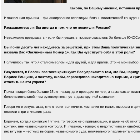
Какова, по Вашему мнению, истинная п
Изначальная причина – финансирование оппозиции, боязнь политической конкурен
Раскаиваетесь ли Вы иногда в том, что не покинули Россию?
Невозможно предсказать - если бы я уехал, в тюрьме оказалось бы больше ЮКОСов
Вы почти десять лет находитесь за решеткой, при этом Ваша политическая зн
назвала Вас «Заключенный Номер 1». Как Вы чувствуете себя в этой роли?
Получилось так, что я стал символом и для друзей, и для врагов. Это не мой выбор,
Разумеется, в России вас тоже критикуют. Вас упрекают в том, что Вы, наря
Борисе Ельцине, и поэтому, якобы, справедливо находитесь в тюрьме, и кри
ответить на эти упреки?
Приватизация была больше 15 лет назад, да и проводил ее не я, а та же самая вла
более влиятельной, чем руководитель пусть даже крупной компании.
Говоря же о результатах, мне стесняться нечего: компания не только выросла в це
снизили в три с лишним раза.
Впрочем, когда я критикую Путина, то говорю не о приватизации, и даже не об отн
критики, вне независимого контроля. И, главное, - говорю о недопустимости ошиб
институтов – честных выборов, независимого суда, влиятельного парламента и опп