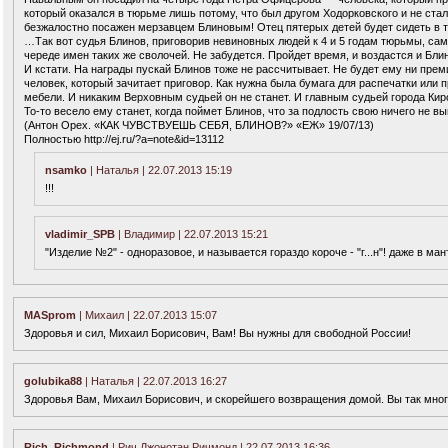
который оказался в тюрьме лишь потому, что был другом Ходорковского и не ста
безжалостно посажен мерзавцем Блиновым! Отец пятерых детей будет сидеть в тюр
…Так вот судья Блинов, приговорив невиновных людей к 4 и 5 годам тюрьмы, само
череде имен таких же сволочей. Не забудется. Пройдет время, и воздастся и Блин
И кстати. На награды пускай Блинов тоже не рассчитывает. Не будет ему ни прем
человек, который зачитает приговор. Как нужна была бумага для распечатки или
мебели. И никаким Верховным судьей он не станет. И главным судьей города Киро
То-то весело ему станет, когда поймет Блинов, что за подлость свою ничего не вы
(Антон Орех. «КАК ЧУВСТВУЕШЬ СЕБЯ, БЛИНОВ?» «ЕЖ» 19/07/13)
Полностью http://ej.ru/?a=note&id=13112
nsamko
| Наталья | 22.07.2013 15:19
!!!
vladimir_SPB
| Владимир | 22.07.2013 15:21
"Изделие №2" - одноразовое, и называется гораздо короче - "г...н"! даже в м
MASprom
| Михаил | 22.07.2013 15:07
Здоровья и сил, Михаил Борисович, Вам! Вы нужны для свободной России!
golubika88
| Наталья | 22.07.2013 16:27
Здоровья Вам, Михаил Борисович, и скорейшего возвращения домой. Вы так мног
Rich_Richmond
| Рич Джонотан Ричмонд | 22.07.2013 16:36