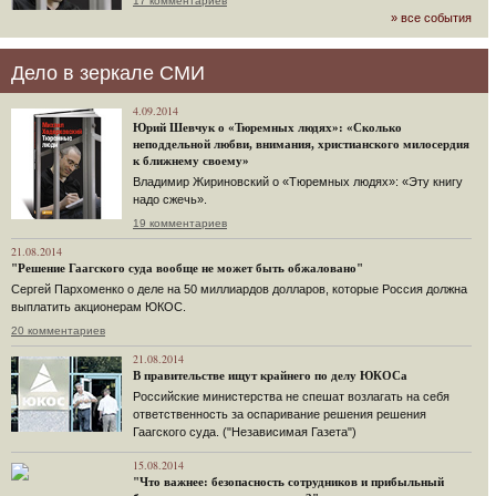
17 комментариев
» все события
Дело в зеркале СМИ
4.09.2014
Юрий Шевчук о «Тюремных людях»: «Сколько
неподдельной любви, внимания, христианского милосердия
к ближнему своему»
Владимир Жириновский о «Тюремных людях»: «Эту книгу
надо сжечь».
19 комментариев
21.08.2014
"Решение Гаагского суда вообще не может быть обжаловано"
Сергей Пархоменко о деле на 50 миллиардов долларов, которые Россия должна
выплатить акционерам ЮКОС.
20 комментариев
21.08.2014
В правительстве ищут крайнего по делу ЮКОСа
Российские министерства не спешат возлагать на себя
ответственность за оспаривание решения решения
Гаагского суда. ("Независимая Газета")
15.08.2014
"Что важнее: безопасность сотрудников и прибыльный