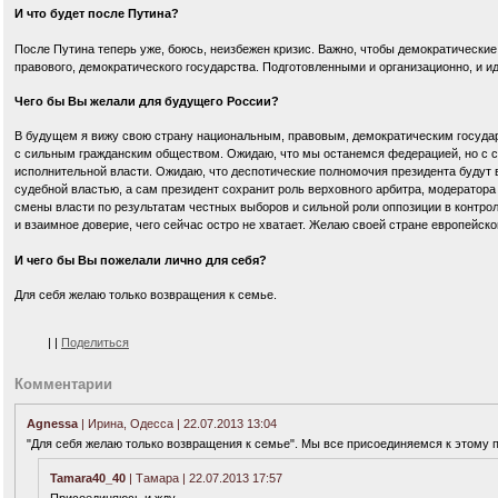
И что будет после Путина?
После Путина теперь уже, боюсь, неизбежен кризис. Важно, чтобы демократически
правового, демократического государства. Подготовленными и организационно, и и
Чего бы Вы желали для будущего России?
В будущем я вижу свою страну национальным, правовым, демократическим государ
с сильным гражданским обществом. Ожидаю, что мы останемся федерацией, но с
исполнительной власти. Ожидаю, что деспотические полномочия президента будут
судебной властью, а сам президент сохранит роль верховного арбитра, модератора
смены власти по результатам честных выборов и сильной роли оппозиции в контрол
и взаимное доверие, чего сейчас остро не хватает. Желаю своей стране европейск
И чего бы Вы пожелали лично для себя?
Для себя желаю только возвращения к семье.
|
|
Поделиться
Комментарии
Agnessa
| Ирина, Одесса | 22.07.2013 13:04
"Для себя желаю только возвращения к семье". Мы все присоединяемся к этому 
Tamara40_40
| Тамара | 22.07.2013 17:57
Присоединяюсь и жду.