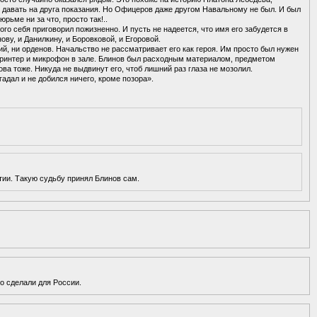
л давать на друга показания. Но Офицеров даже другом Навальному не был. И был
ьме ни за что, просто так!..
го себя приговорил пожизненно. И пусть не надеется, что имя его забудется в
ову, и Данилкину, и Боровковой, и Егоровой.
ий, ни орденов. Начальство не рассматривает его как героя. Им просто был нужен
 принтер и микрофон в зале. Блинов был расходным материалом, предметом
ва тоже. Никуда не выдвинут его, чтоб лишний раз глаза не мозолил.
гадал и не добился ничего, кроме позора».
антии. Такую судьбу принял Блинов сам.
о сделали для России.