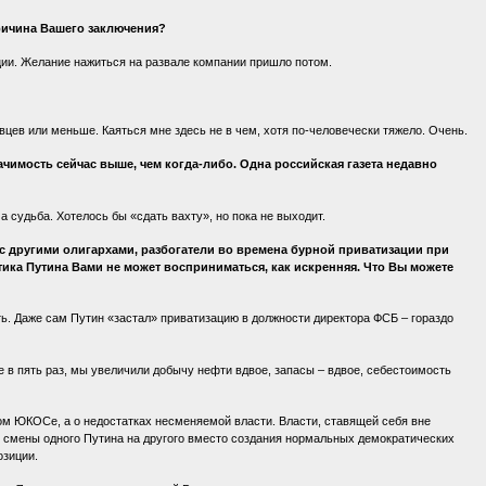
ричина Вашего заключения?
ции. Желание нажиться на развале компании пришло потом.
цев или меньше. Каяться мне здесь не в чем, хотя по-человечески тяжело. Очень.
ачимость сейчас выше, чем когда-либо. Одна российская газета недавно
 а судьба. Хотелось бы «сдать вахту», но пока не выходит.
ду с другими олигархами, разбогатели во времена бурной приватизации при
тика Путина Вами не может восприниматься, как искренняя. Что Вы можете
сть. Даже сам Путин «застал» приватизацию в должности директора ФСБ – гораздо
не в пять раз, мы увеличили добычу нефти вдвое, запасы – вдвое, себестоимость
ятом ЮКОСе, а о недостатках несменяемой власти. Власти, ставящей себя вне
ки: смены одного Путина на другого вместо создания нормальных демократических
озиции.