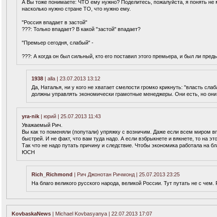
А Вы тоже понимаете: ЧТО ему нужно? Поделитесь, пожалуйста, я понять не мо
насколько нужно стране ТО, что нужно ему.
"Россия впадает в застой"
???: Только впадает? В какой "застой" впадает?
"Премьер сегодня, слабый" -
???: А когда он был сильный, кто его поставил этого премьера, и был ли пр
1938
| alla | 23.07.2013 13:12
Да, Наталья, ни у кого не хватает смелости громко крикнуть: "власть сла
должны управлять экономически грамотные менеджеры. Они есть, но они
yra-nik
| юрий | 25.07.2013 11:43
Уважаемый Рич.
Вы как то поменяли (попутали) упряжку с возничим. Даже если всем миром в
быстрей. И не факт, что вам туда надо. А если взбрыкнете и вякнете, то на это
Так что не надо путать причину и следствие. Чтобы экономика работала на бл
ЮСН
Rich_Richmond
| Рич Джонотан Ричмонд | 25.07.2013 23:25
На благо великого русского народа, великой России. Тут путать не с чем. 
KovbaskaNews
| Michael Kovbasyanya | 22.07.2013 17:07