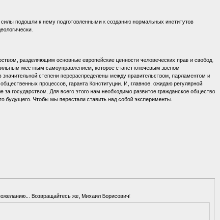
е силы подошли к нему подготовленными к созданию нормальных институтов
деологически.
ством, разделяющим основные европейские ценности человеческих прав и свобод,
 сильным местным самоуправлением, которое станет ключевым звеном
 в значительной степени перераспределены между правительством, парламентом и
 общественных процессов, гаранта Конституции. И, главное, ожидаю регулярной
е за государством. Для всего этого нам необходимо развитое гражданское общество
ого будущего. Чтобы мы перестали ставить над собой эксперименты.
пожеланию... Возвращайтесь же, Михаил Борисович!