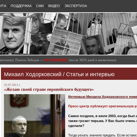
ИТА
|
ПОДДЕРЖКА
|
СМИ
|
ВИДЕО
|
ЭКСПЕРТИЗА
аключении), Платон Лебедев —
НА СВОБОДЕ!
(после 3859 дней в заключении)
Михаил Ходорковский
/
Статьи и интервью
22.07.2013 г.
«Желаю своей стране европейского будущего»
Интервью Михаила Ходорковского немецк
Пресс-центр публикует оригинальную р
Самое позднее, в июле 2003, когда был
также грозит тюрьма. У Вас было очень
сделали?
Тогда уехать значило предать. Если остаю