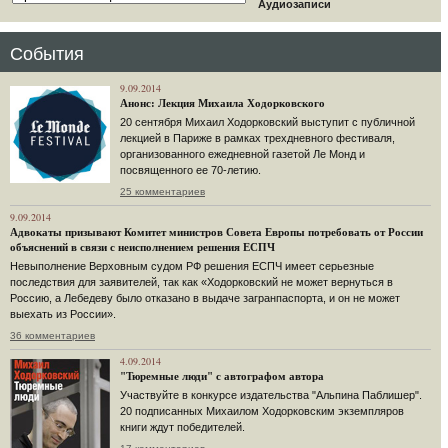
Аудиозаписи
События
9.09.2014
Анонс: Лекция Михаила Ходорковского
20 сентября Михаил Ходорковский выступит с публичной
лекцией в Париже в рамках трехдневного фестиваля,
организованного ежедневной газетой Ле Монд и
посвященного ее 70-летию.
25 комментариев
9.09.2014
Адвокаты призывают Комитет министров Совета Европы потребовать от России
объяснений в связи с неисполнением решения ЕСПЧ
Невыполнение Верховным судом РФ решения ЕСПЧ имеет серьезные
последствия для заявителей, так как «Ходорковский не может вернуться в
Россию, а Лебедеву было отказано в выдаче загранпаспорта, и он не может
выехать из России».
36 комментариев
4.09.2014
"Тюремные люди" с автографом автора
Участвуйте в конкурсе издательства "Альпина Паблишер".
20 подписанных Михаилом Ходорковским экземпляров
книги ждут победителей.