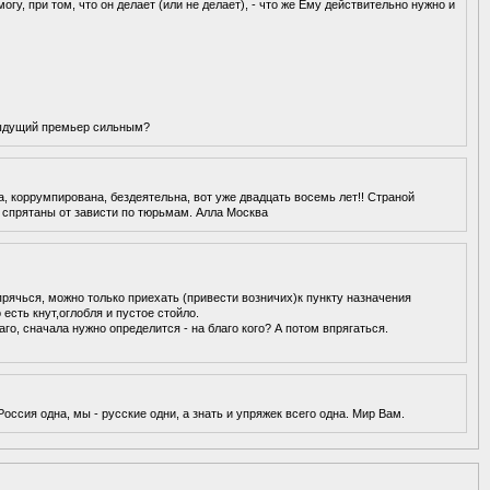
гу, при том, что он делает (или не делает), - что же Ему действительно нужно и
едыдущий премьер сильным?
ба, коррумпирована, бездеятельна, вот уже двадцать восемь лет!! Страной
 спрятаны от зависти по тюрьмам. Алла Москва
прячься, можно только приехать (привести возничих)к пункту назначения
 есть кнут,оглобля и пустое стойло.
аго, сначала нужно определится - на благо кого? А потом впрягаться.
Россия одна, мы - русские одни, а знать и упряжек всего одна. Мир Вам.