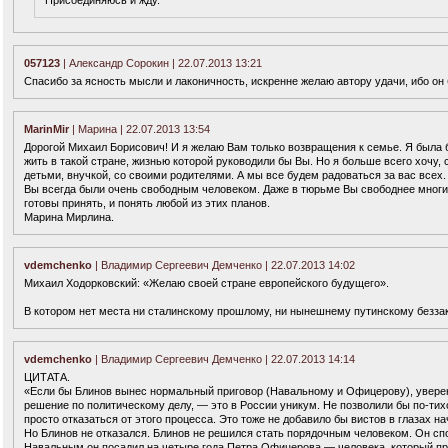
057123
| Александр Сорокин | 22.07.2013 13:21
Спасибо за ясность мысли и лаконичность, искренне желаю автору удачи, ибо он
MarinMir
| Марина | 22.07.2013 13:54
Дорогой Михаил Борисович! И я желаю Вам только возвращения к семье. Я была б
жить в такой стране, жизнью которой руководили бы Вы. Но я больше всего хочу,
детьми, внучкой, со своими родителями. А мы все будем радоваться за вас всех.
Вы всегда были очень свободным человеком. Даже в тюрьме Вы свободнее многих
готовы принять, и понять любой из этих планов.
Марина Мирлина.
vdemchenko
| Владимир Сергеевич Демченко | 22.07.2013 14:02
Михаил Ходорковский: «Желаю своей стране европейского будущего».
В котором нет места ни сталинскому прошлому, ни нынешнему путинскому безза
vdemchenko
| Владимир Сергеевич Демченко | 22.07.2013 14:14
ЦИТАТА.
«Если бы Блинов вынес нормальный приговор (Навальному и Офицерову), уверен,
решение по политическому делу, — это в России уникум. Не позволили бы по-тих
просто отказаться от этого процесса. Это тоже не добавило бы вистов в глазах н
Но Блинов не отказался. Блинов не решился стать порядочным человеком. Он сп
Навальным он посадил на четыре года Петра Офицерова — человека, который пр