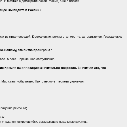
в. Я мечтаю о демократической России, а не о власти.
ущее Вы видите в России?
жих из стран-соседей. К сожалению, режим стал жестче, авторитарнее. Гражданских
По-Вашему, эта битва проиграна?
ало. А пока – временное отступление.
е Кремля на оппозицию значительно возросло. Значит ли это, что
. Мир стал глобальным. Никто не хочет терпеть унижения.
 падение рейтинга;
ных.
и» управленческие ошибки, вызывающие локальные кризисы.