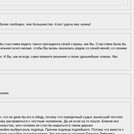
 более свободен, чем большинство. А вот удача ему нужна!
ы счастлива видеть такого президента своей страны, как Вы. Счастлива была бы
 сильнее всего желаю, чтобы Вы вновь оказались рядом со своей женой, со своими
. И Вы, как всегда, сами примите решение о своих дальнейших планах. Мы
конию.
 что не дали бы его в обиду, потому что порядочный судья, вынесший честное
ому расправиться с честным человеком. Да уж если на то пошло: Блинов мог
ачальства, зато человек не стал бы мараться в таком дерьме.
окойно выбрал роль подлеца. Причем подлеца подлейшего. Потому что вместе с
осто случайно оказался рядом. Это похоже на историю Платона Лебедева,