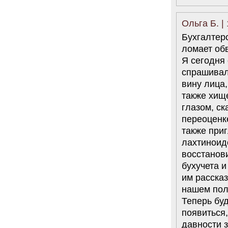
Ольга Б. |
Бухгалтерс
ломает об
Я сегодня
спрашивала
вину лица
также хище
глазом, ск
переоценке
также при
лахтиноидо
восстанови
бухучета и
им рассказ
нашем пол
Теперь бу
появиться,
давности 