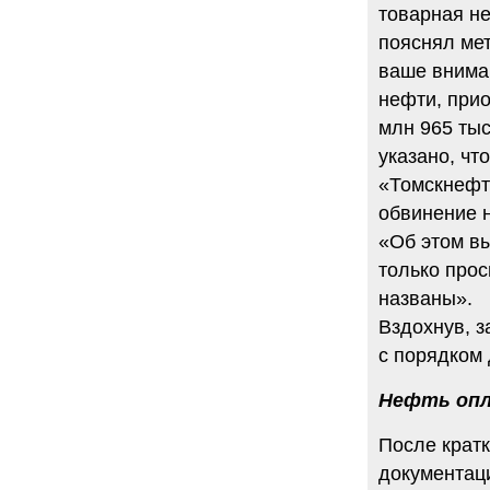
товарная н
пояснял мет
ваше внима
нефти, при
млн 965 тыс
указано, чт
«Томскнефти
обвинение 
«Об этом вы
только прос
названы».
Вздохнув, 
с порядком
Нефть опл
После крат
документац