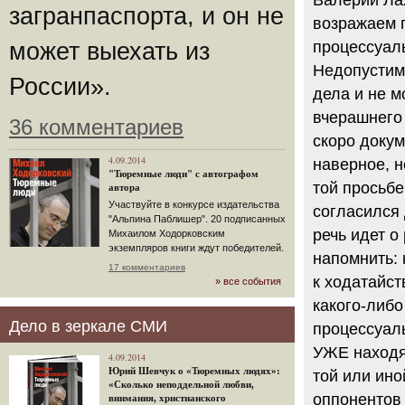
загранпаспорта, и он не
возражаем 
процессуал
может выехать из
Недопустим
России».
дела и не м
вчерашнего 
36 комментариев
скоро докум
4.09.2014
наверное, н
"Тюремные люди" с автографом
той просьбе
автора
Участвуйте в конкурсе издательства
согласился 
"Альпина Паблишер". 20 подписанных
речь идет о
Михаилом Ходорковским
экземпляров книги ждут победителей.
напомнить:
17 комментариев
к ходатайст
» все события
какого-либо
Дело в зеркале СМИ
процессуал
УЖЕ находят
4.09.2014
Юрий Шевчук о «Тюремных людях»:
той или ин
«Сколько неподдельной любви,
оппонентов 
внимания, христианского