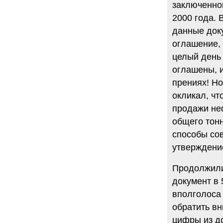
заключенно
2000 года. 
данные док
оглашение,
целый день 
оглашены, 
прениях! Но
окликал, чт
продажи неф
общего тон
способы со
утверждение
Продолжили
документ в 
вполголоса
обратить вн
цифры из до