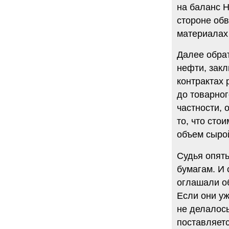
на баланс Н
стороне обв
материалах
Далее обрат
нефти, зак
контрактах 
до товарног
частности,
то, что сто
объем сыро
Судья опят
бумагам. И
оглашали о
Если они уж
не делалось
поставляетс