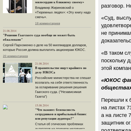
милосердия к ближнему своему»
разговор. Н
Владимир Жириновский о
«Тюремных людях»: «Эту книгу надо
«Суд, выслу
сжечь».
19 комментариев
удовлетворе
21.08.2014
не принима
"Решение Гаагского суда вообще не может быть
обжаловано"
доказательс
Сергей Пархоменко о деле на 50 миллиардов долларов,
которые Россия должна выплатить акционерам ЮКОС.
«В таком с
20 комментариев
поскольку д
21.08.2014
этой компан
В правительстве ищут крайнего по
делу ЮКОСа
Российские министерства не спешат
«ЮКОС фак
возлагать на себя ответственность
общества
за оспаривание решения решения
Гаагского суда. ("Независимая
Газета")
Перешли к 
15.08.2014
на листах 7
"Что важнее: безопасность
а на листе 
сотрудников и прибыльный бизнес
или репутация аудитора?"
защитник о
Статья об этических проблемах
аудиторов на примере недавнего
подтвержда