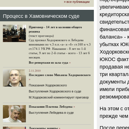
» все публикации
громкого арбитражного решения по
увеличиваю
ЮКОСу. (navalny.com)
кредиторска
30 комментариев
Процесс в Хамовническом суде
15.08.2014
свидетельст
"Инвесторы, подвергшиеся жестоким
Приговор - 14 лет в колонии общего
финансовая
конфискационным санкциям со
режима
стороны государства, оказались под
баланса» - 
(текст приговора)
защитой арбитражного суда"
Суд признал Ходорковского и Лебедева
убытках ЮК
Швейцарская газета "Neue Zuercher
виновными по ч.3 п.п.«а» и «б» ст.160 и ч.3
Zeitung" о гаагском судебном
ст.174.1 УК РФ. Наказание - 8 лет по 1-й
Ходорковско
решении.
статье, 9 лет по 2-й статье - всего - 13 лет 6
месяцев.
ЮКОС факти
48 комментариев
Все репортажи из зала суда
»
продавая не
14.08.2014
Не исключил
2.11.2010
три квартал
Последнее слово Михаила Ходорковского
Владимир Путин допускает, что Россия может выйти из-
»
под юрисдикции ЕСПЧ.
документы 
Показания Ходорковского
88 комментариев
имели прибы
Выступления Ходорковского в суде
14.08.2014
резюмирова
М.Ходорковский комментирует приговор
Нарулил
Игорь Сечин просит о помощи.
Показания Платона Лебедева
»
На этом с 
Ссылаясь на санкции, глава
Выступления Лебедева в суде
«Роснефти» хочет выбить из фонда
прежде чем 
национального благосостояния 1,5
трлн рублей («Ведомости» и
«Дождь»).
После пере
Документы защиты
»