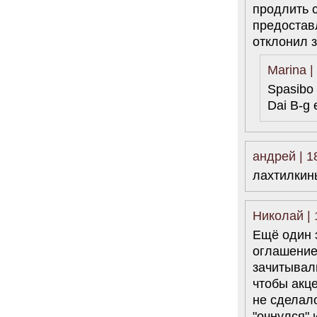
продлить 
предоставл
отклонил 
Marina |
Spasibo
Dai B-g 
андрей | 1
лахтилкин
Николай | 
Ещё один 
оглашение
зачитывали
чтобы акц
не сделало
"очнулся" 