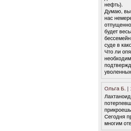
нефть).
Думаю, выс
нас немер
отпущенног
будет весь
бессемейн
суде в как
Что ли опя
необходим
подтвержд
уволенных
Ольга Б. |
Лахтаноид
потерпевш
прикроешь
Сегодня пр
многим отв