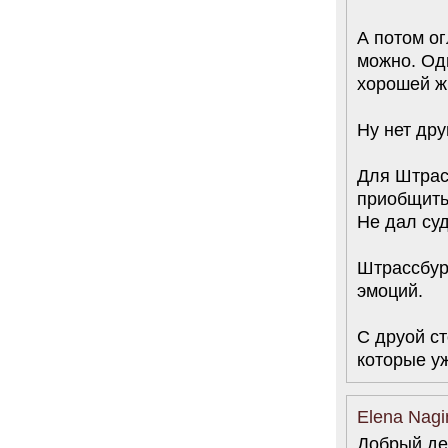
А потом ог
можно. Од
хорошей ж
Ну нет др
Для Штрас
приобщить
Не дал суд
Штрассбур
эмоций.
С друой с
которые уж
Elena Nagi
Добрый де