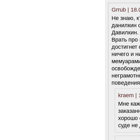
Grrub | 18
Не знаю, к
данилкин с
Давилкин.
Врать про 
достигнет 
ничего и н
мемуарами,
освобожден
неграмотн
поведения
kraem | 
Мне каж
заказан
хорошо о
суде не