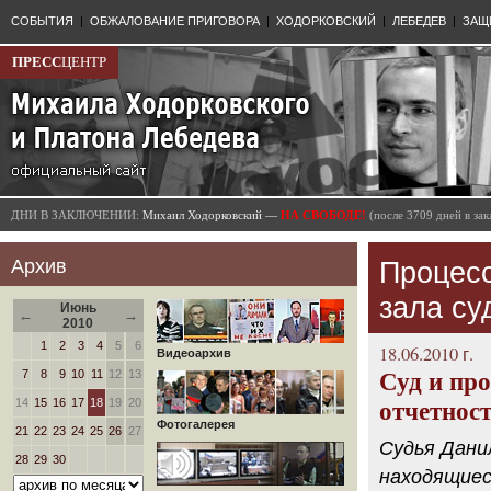
СОБЫТИЯ
|
ОБЖАЛОВАНИЕ ПРИГОВОРА
|
ХОДОРКОВСКИЙ
|
ЛЕБЕДЕВ
|
ЗАЩ
ПРЕСС
ЦЕНТР
ДНИ В ЗАКЛЮЧЕНИИ:
Михаил Ходорковский —
НА СВОБОДЕ!
(после 3709 дней в з
Архив
Процесс
зала су
Июнь
←
→
2010
1
2
3
4
5
6
18.06.2010 г.
Видеоархив
7
8
9
10
11
12
13
Суд и пр
14
15
16
17
18
19
20
отчетнос
Фотогалерея
21
22
23
24
25
26
27
Судья Дани
28
29
30
находящиес