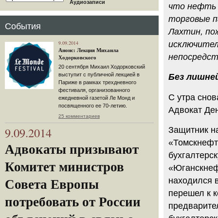
Аудиозаписи
что нефть 
торговые п
События
Лахтин, п
9.09.2014
исключител
Анонс: Лекция Михаила
непосредст
Ходорковского
20 сентября Михаил Ходорковский
выступит с публичной лекцией в
Без лишне
Париже в рамках трехдневного
фестиваля, организованного
С утра сно
ежедневной газетой Ле Монд и
посвященного ее 70-летию.
Адвокат Ден
25 комментариев
9.09.2014
Защитник на
«Томскнефт
Адвокаты призывают
бухгалтерск
Комитет министров
«Юганскнефт
находился в
Совета Европы
перешел к 
потребовать от России
предварите