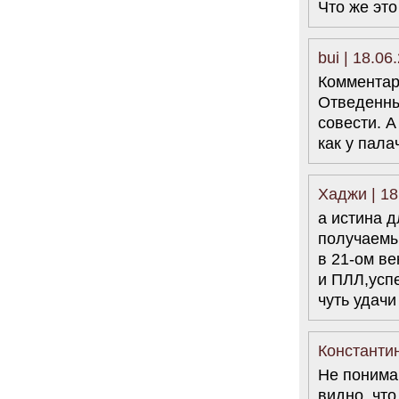
Что же это
bui | 18.06
Комментар
Отведенны
совести. А
как у пала
Хаджи | 18
а истина д
получаемый
в 21-ом ве
и ПЛЛ,усп
чуть удачи
Константин
Не понима
видно, чт