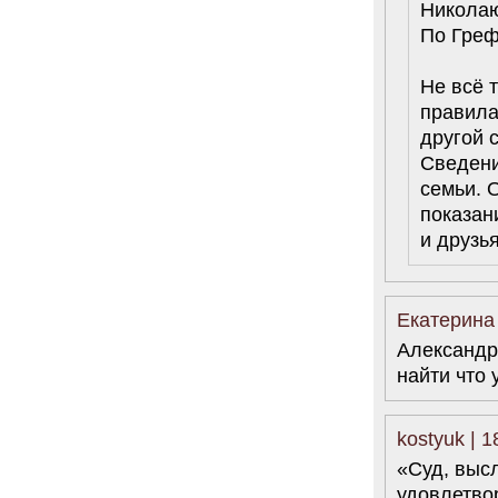
Никола
По Гре
Не всё 
правила
другой 
Сведени
семьи. 
показан
и друзь
Екатерина 
Александро
найти что 
kostyuk | 
«Суд, выс
удовлетво