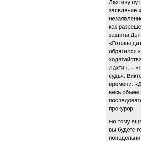
Лахтину пут
заявление 
незаявлени
как разреш
защиты Ден
«Готовы дат
обратился к
ходатайств
Лахтин. – «
судья. Викт
времени. «
весь объем 
последовате
прокурор.
Но тому еще
вы будете г
понедельник