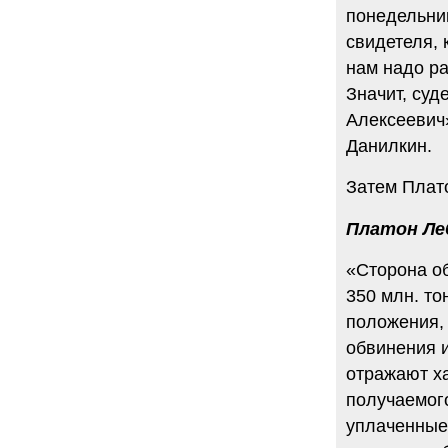
понедельник
свидетеля, 
нам надо р
Значит, суд
Алексеевич»
Данилкин.
Затем Плат
Платон Ле
«Сторона о
350 млн. то
положения, 
обвинения 
отражают ха
получаемого
уплаченные