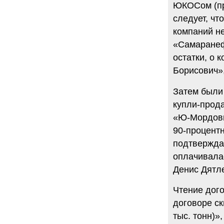
ЮКОСом (пр
следует, ч
компаний не
«Самаранеф
остатки, о
Борисович»,
Затем были
купли-прод
«Ю-Мордови
90-процент
подтвержда
оплачивалас
Денис Дятл
Чтение дог
договоре ск
тыс. тонн)»