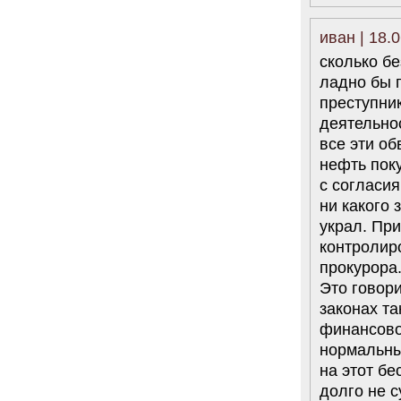
иван | 18.
сколько б
ладно бы 
преступни
деятельно
все эти об
нефть пок
с согласи
ни какого 
украл. Пр
контролир
прокурора
Это говори
законах та
финансово
нормальны
на этот бе
долго не с