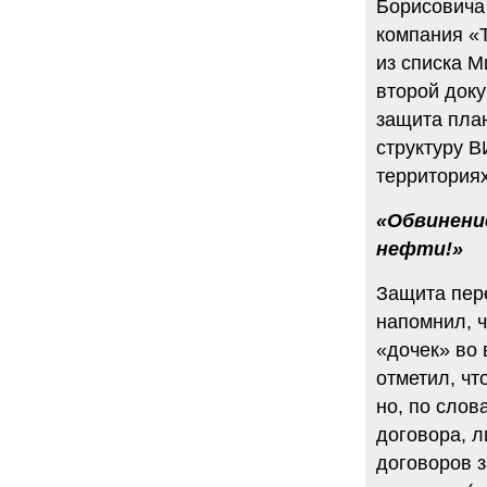
Борисовича 
6.08.2014
компания «Т
"Марина Ходорковская была
из списка М
идеальной матерью"
Дмитрий Быков о том, что Марина
второй доку
Филипповна умела давать своей
семье ощущение правды.
защита план
12 комментариев
структуру 
5.08.2014
территориях
Она побыла с ним, свободным, немного. Несправедливо
немного
«Обвинени
Марину Филипповну вспоминает журналист Вера
Челищева.
нефти!»
19 комментариев
4.08.2014
Защита пер
"Основной вывод третейского суда: главной целью России
напомнил, 
было не собрать налоги, а обанкротить ЮКОС и
завладеть его активами"
«дочек» во
"Ведомости" о деталях громкого судебного решения.
отметил, чт
15 комментариев
но, по слов
договора, 
договоров 