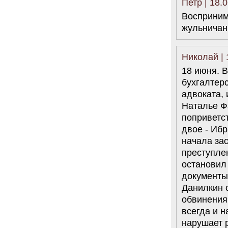
Петр | 18.
Восприним
жульничан
Николай | 
18 июня. 
бухгалтерс
адвоката,
Наталье Фа
поприветст
двое - Ибр
начала за
преступле
остановил
документы
Данилкин с
обвинения?
всегда и н
нарушает 