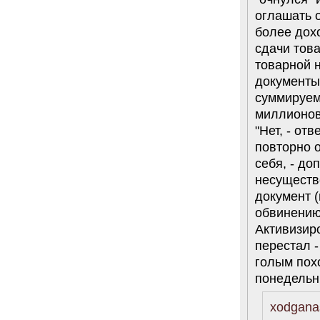
оглашать о
более дох
сдачи тов
товарной н
документы
суммируем
миллионов 
"Нет, - от
повторно о
себя, - до
несуществе
документ (
обвинению 
Активизир
перестал -
голым похо
понедельни
xodganas