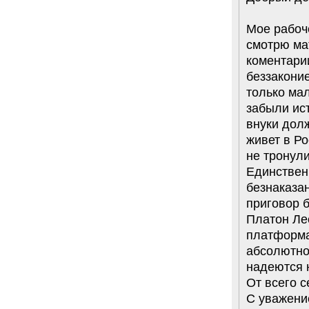
Мое рабоче
смотрю ма
коментарии
беззаконие
только мал
забыли ист
внуки долж
живет в Ро
не тронули
Единствен
безнаказан
приговор 
Платон Лео
платформа
абсолютно
надеются н
От всего с
С уважени