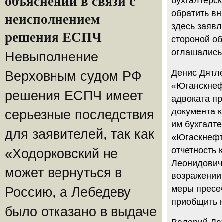
объяснений в связи с
бухгалтерск
обратить вн
неисполнением
здесь заявл
решения ЕСПЧ
стороной об
оглашались
Невыполнение
Денис Дятле
Верховным судом РФ
«Юганскнефт
решения ЕСПЧ имеет
адвоката п
документа 
серьезные последствия
им бухгалте
для заявителей, так как
«Югаскнефте
отчетность 
«Ходорковский не
Леонидович
может вернуться в
возражении
меры пресе
Россию, а Лебедеву
приобщить 
было отказано в выдаче
Валерий Лах