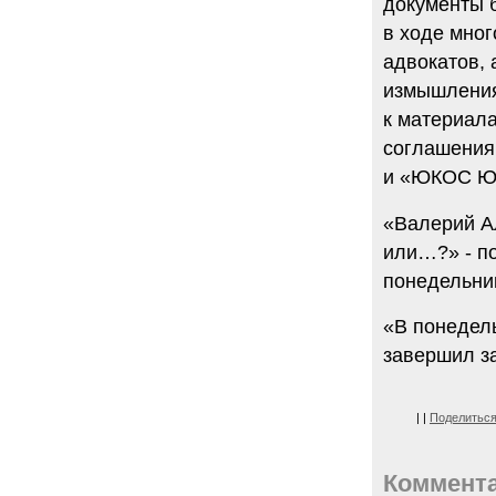
документы б
в ходе мног
адвокатов, 
измышления
к материала
соглашения
и «ЮКОС Ю
«Валерий А
или…?» - по
понедельни
«В понедель
завершил з
|
|
Поделитьс
Коммент