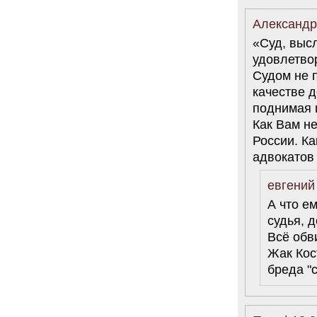
Александро
«Суд, выс
удовлетво
Судом не 
качестве д
поднимая 
Как Вам н
России. К
адвокатов
евгений
А что е
судья, 
Всё обв
Жак Кос
бреда "