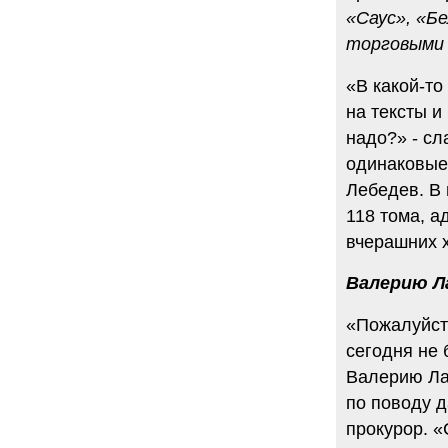
«Саус», «Б
торговыми 
«В какой-то
на тексты и
надо?» - сл
одинаковые 
Лебедев. В 
118 тома, а
вчерашних 
Валерию Л
«Пожалуйст
сегодня не
Валерию Лах
по поводу д
прокурор. 