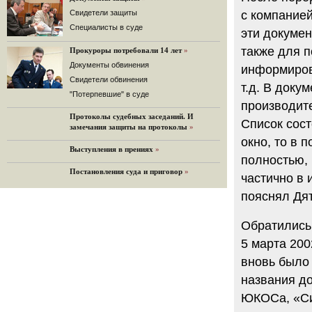
32 комментария
Cвидетели защиты
с компание
12.08.2014
Cпециалисты в суде
эти докуме
Граждане не хотят платить по счетам ЮКОСа
также для 
Прокуроры потребовали 14 лет
»
Решение Гаагского суда о компенсации $50 млрд
поддержали 12%.
Документы обвинения
информиров
129 комментариев
Свидетели обвинения
т.д. В доку
11.08.2014
"Потерпевшие" в суде
производите
«Светлая Вам память, Марина Филипповна!»
Протоколы судебных заседаний. И
Вечер у Ходорковских. Вспоминает Иван Стариков.
Список сост
замечания защиты на протоколы
»
19 комментариев
окно, то в 
Выступления в прениях
»
11.08.2014
полностью, 
«Удивительно сильная, мощная и
Постановления суда и приговор
»
достойная только преклонения
частично в 
женщина»
пояснял Дя
Гости и ведущие «Эха Москвы» чтут
память Марины Филипповны.
10 комментариев
Обратились
6.08.2014
5 марта 200
Марина Филипповна Ходорковская:
вновь было 
«Я долго была молодой!»
"Новая" рассказывает о судьбе
названия д
Марины Филипповны и публикует ее
ЮКОСа, «Си
максимы.
34 комментария