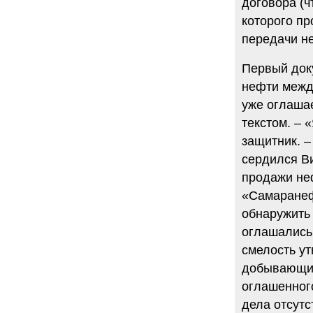
договора (ч
которого пр
передачи не
Первый док
нефти межд
уже оглашае
текстом. – 
защитник. –
сердился Ви
продажи не
«Самаранеф
обнаружить 
оглашались 
смелость ут
добывающим
оглашенног
дела отсутс