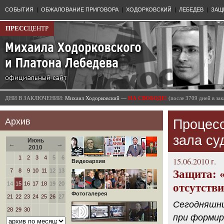
СОБЫТИЯ
|
ОБЖАЛОВАНИЕ ПРИГОВОРА
|
ХОДОРКОВСКИЙ
|
ЛЕБЕДЕВ
|
ЗАЩ
ПРЕСС
ЦЕНТР
ДНИ В ЗАКЛЮЧЕНИИ:
Михаил Ходорковский —
НА СВОБОДЕ!
(после 3709 дней в з
Архив
Процесс
зала су
Июнь
←
→
2010
1
2
3
4
5
6
15.06.2010 г.
Видеоархив
7
8
9
10
11
12
13
Защита: 
14
15
16
17
18
19
20
отсутств
Фотогалерея
21
22
23
24
25
26
27
Сегодняшни
28
29
30
при формир