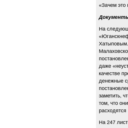
«Зачем это 
Документы
На следующ
«Юганскнеф
Хатыповым.
Малаховског
постановлен
даже «неус
качестве п
денежные с
постановле
заметить, ч
том, что он
расходятся 
На 247 лис