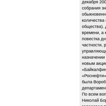
декабря 20
собрания з
обыкновенн
количества 
общества). 
времени, а 
повестка дн
частности,
управляюще
назначении 
новым акци
«Байкалфин
«Роснефти»
была Вороб
департамен
По всем воп
Николай Бо