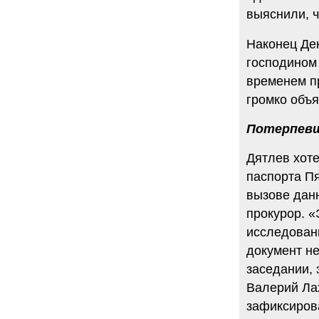
выяснили, ч
Наконец Де
господином
временем п
громко объя
Потерпевш
Дятлев хоте
паспорта Пя
вызове данн
прокурор. «
исследован
документ не
заседании, 
Валерий Лах
зафиксиров