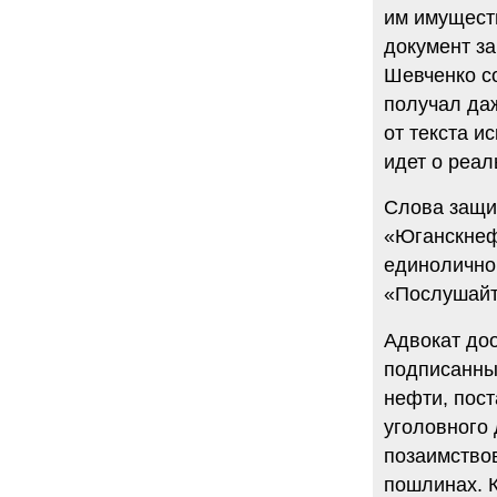
им имущест
документ за
Шевченко со
получал даж
от текста и
идет о реа
Слова защит
«Юганскнефт
единолично
«Послушайте
Адвокат доо
подписанны
нефти, пост
уголовного
позаимствов
пошлинах. К