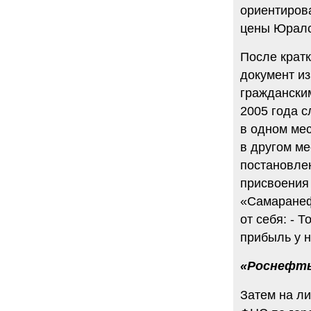
ориентирова
цены Юралс 
После крат
документ из
граждански
2005 года с
в одном мес
в другом ме
постановлен
присвоения
«Самаранеф
от себя: - 
прибыль у 
«Роснефть
Затем на ли