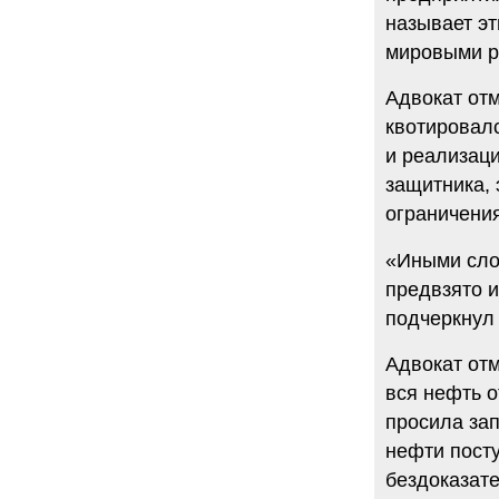
называет э
мировыми р
Адвокат отм
квотировалс
и реализац
защитника,
ограничени
«Иными сло
предвзято и
подчеркнул
Адвокат отм
вся нефть о
просила зап
нефти посту
бездоказате