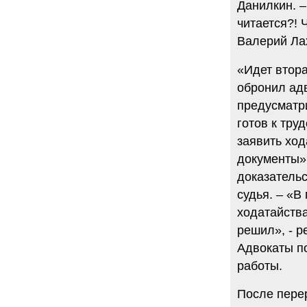
Данилкин. –
читается?! 
Валерий Лах
«Идет втора
обронил адв
предусматри
готов к тру
заявить ход
документы»,
доказательс
судья. – «В
ходатайства
решил», - 
Адвокаты п
работы.
После пере