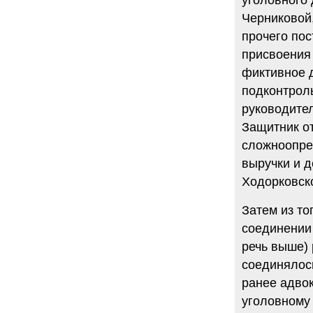
Черниковой,
прочего по
присвоения
фиктивное 
подконтрол
руководите
Защитник о
сложноопре
выручки и 
Ходорковско
Затем из то
соединении 
речь выше)
соединялось
ранее адво
уголовному 