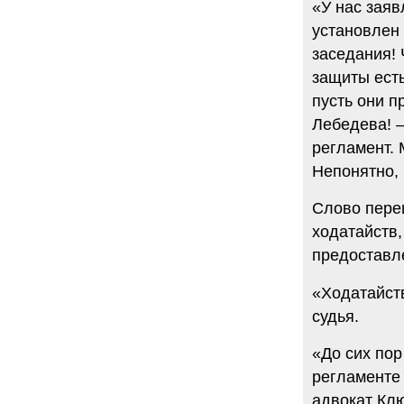
«У нас заяв
установлен 
заседания! 
защиты есть
пусть они п
Лебедева! –
регламент. 
Непонятно, 
Слово пере
ходатайств,
предоставл
«Ходатайств
судья.
«До сих пор
регламенте 
адвокат Кл