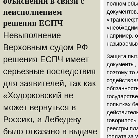
объяснений в связи с
полном объе
неисполнением
документов
«Транснефти
решения ЕСПЧ
«необходим
Невыполнение
например, о
называемых
Верховным судом РФ
Защита пыт
решения ЕСПЧ имеет
документы, 
серьезные последствия
поэтому-то 
содействова
для заявителей, так как
обязанность
«Ходорковский не
государстве
попытках б
может вернуться в
действитель
Россию, а Лебедеву
говорилось 
реестры пл
было отказано в выдаче
(оплата за 