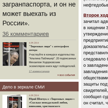
загранпаспорта, и он не
нефтедобыв
может выехать из
Второе ход
зачитал ад
России».
в хищении 
36 комментариев
утверждени
предприяти
4.09.2014
доказатель
"Тюремные люди" с автографом
автора
представило
Участвуйте в конкурсе издательства
следовало б
"Альпина Паблишер". 20 подписанных
Михаилом Ходорковским
о завладен
экземпляров книги ждут победителей.
завладения
17 комментариев
» все события
обществами 
защиты под
Дело в зеркале СМИ
свидетелей,
4.09.2014
сообщил суд
Юрий Шевчук о «Тюремных людях»:
он считал, 
«Сколько неподдельной любви,
внимания, христианского