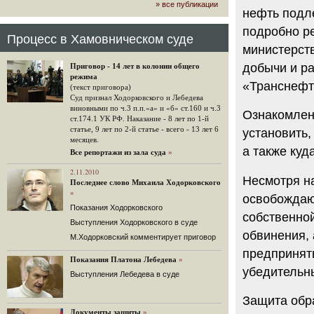
» все публикации
громкого арбитражного решения по
нефть подл
ЮКОСу. (navalny.com)
подробно р
30 комментариев
Процесс в Хамовническом суде
министерств
15.08.2014
"Инвесторы, подвергшиеся жестоким
добычи и р
Приговор - 14 лет в колонии общего
конфискационным санкциям со
режима
стороны государства, оказались под
«Транснефт
(текст приговора)
защитой арбитражного суда"
Суд признал Ходорковского и Лебедева
Швейцарская газета "Neue Zuercher
виновными по ч.3 п.п.«а» и «б» ст.160 и ч.3
Ознакомлен
Zeitung" о гаагском судебном
ст.174.1 УК РФ. Наказание - 8 лет по 1-й
решении.
статье, 9 лет по 2-й статье - всего - 13 лет 6
установить
месяцев.
48 комментариев
а также куд
Все репортажи из зала суда
»
14.08.2014
Не исключил
2.11.2010
Несмотря на
Последнее слово Михаила Ходорковского
Владимир Путин допускает, что Россия может выйти из-
»
под юрисдикции ЕСПЧ.
освобождаю
Показания Ходорковского
88 комментариев
собственно
Выступления Ходорковского в суде
14.08.2014
обвинения,
М.Ходорковский комментирует приговор
Нарулил
предпринят
Игорь Сечин просит о помощи.
Показания Платона Лебедева
»
Ссылаясь на санкции, глава
убедительны
Выступления Лебедева в суде
«Роснефти» хочет выбить из фонда
национального благосостояния 1,5
трлн рублей («Ведомости» и
Защита обр
«Дождь»).
Документы защиты
»