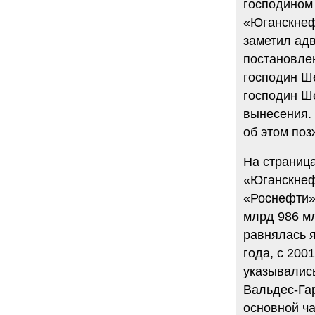
господином
«Юганскнефт
заметил адв
постановле
господин Ше
господин Ш
вынесения. 
об этом поз
На страница
«Юганскнефт
«Роснефти».
млрд 986 мл
равнялась 
года, с 200
указывалис
Вальдес-Га
основной ч