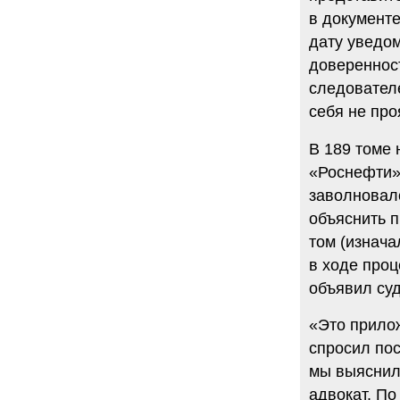
в документе
дату уведом
доверенност
следователе
себя не про
В 189 томе 
«Роснефти» 
заволновалс
объяснить п
том (изнач
в ходе проц
объявил суд
«Это прилож
спросил пос
мы выяснили
адвокат. По