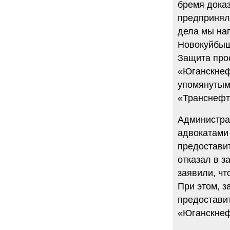
бремя доказ
предприняли
дела мы на
Новокуйбыш
Защита про
«Юганскнеф
упомянутым
«Транснефти
Администра
адвокатами
предостави
отказал в 
заявили, чт
При этом, з
предостави
«Юганскнеф