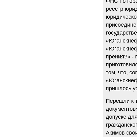
ФНС по гор
реестр юри
юридическо
присоединен
государств
«Юганскнеф
«Юганскнеф
прения?» - 
приготовилс
том, что, с
«Юганскнеф
пришлось ус
Перешли к т
документов»
допуске для
гражданског
Акимов свои