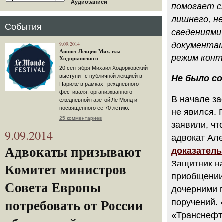
Аудиозаписи
помогает с
лишнего, н
События
сведениями
9.09.2014
документам
Анонс: Лекция Михаила
режим кон
Ходорковского
20 сентября Михаил Ходорковский
выступит с публичной лекцией в
Не было с
Париже в рамках трехдневного
фестиваля, организованного
В начале з
ежедневной газетой Ле Монд и
посвященного ее 70-летию.
не явился.
25 комментариев
заявили, чт
9.09.2014
адвокат Ал
Адвокаты призывают
доказатель
Защитник на
Комитет министров
приобщении
Совета Европы
дочерними 
поручений.
потребовать от России
«Транснефт