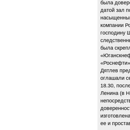
была довере
датой зал п
насыщенным
компании Р
господину 
следственны
была скрепл
«Юганскнеф
«Роснефти»
Дятлев пре
оглашали се
18.30, посл
Ленина (в Н
непосредст
доверенност
изготовлена
ее и проста