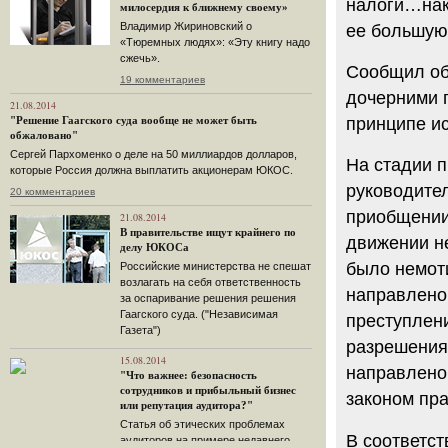
налоги…нако
милосердия к ближнему своему»
Владимир Жириновский о
ее большую 
«Тюремных людях»: «Эту книгу надо
сжечь».
Сообщил об 
19 комментариев
дочерними п
21.08.2014
принципе ис
"Решение Гаагского суда вообще не может быть
обжаловано"
Сергей Пархоменко о деле на 50 миллиардов долларов,
На стадии п
которые Россия должна выплатить акционерам ЮКОС.
руководите
20 комментариев
приобщении
21.08.2014
В правительстве ищут крайнего по
движении н
делу ЮКОСа
было немоти
Российские министерства не спешат
возлагать на себя ответственность
направлено
за оспаривание решения решения
Гаагского суда. ("Независимая
преступлени
Газета")
разрешения 
15.08.2014
направлено
"Что важнее: безопасность
сотрудников и прибыльный бизнес
законом пра
или репутация аудитора?"
Статья об этических проблемах
В соответст
аудиторов на примере недавнего