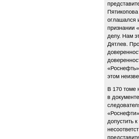
представит
Пятикопова 
оглашался 
признании 
делу. Нам э
Дятлев. Пр
довереннос
доверенност
«Роснефть»
этом неизве
В 170 томе 
в документ
следователя
«Роснефти»
допустить к
несоответс
представит