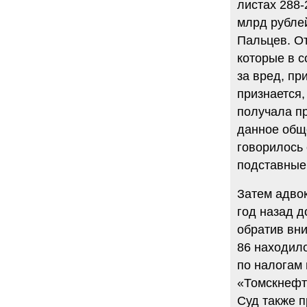
листах 288
млрд рубле
Пальцев. О
которые в с
за вред, пр
признается,
получала пр
данное обще
говорилось
подставные
Затем адвок
год назад 
обратив вни
86 находил
по налогам 
«Томскнефт
Суд также 