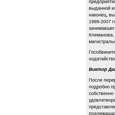
предприяти
6.08.2014
выданной и
"Марина Ходорковская была
наконец, вы
идеальной матерью"
Дмитрий Быков о том, что Марина
1999-2007 
Филипповна умела давать своей
семье ощущение правды.
занимавшег
12 комментариев
Клеманова,
5.08.2014
магистраль
Она побыла с ним, свободным, немного. Несправедливо
немного
Гособвините
Марину Филипповну вспоминает журналист Вера
Челищева.
ходатайства
19 комментариев
4.08.2014
Виктор Да
"Основной вывод третейского суда: главной целью России
было не собрать налоги, а обанкротить ЮКОС и
После пере
завладеть его активами"
"Ведомости" о деталях громкого судебного решения.
подробно п
15 комментариев
собственно
удовлетвор
представле
подлежащих