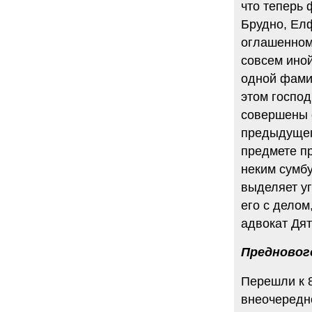
что теперь
Брудно, Елф
оглашенном
совсем ино
одной фами
этом госпо
совершены о
предыдущег
предмете пр
неким сумбу
выделяет уг
его с делом
адвокат Дят
Предновог
Перешли к 8
внеочередн