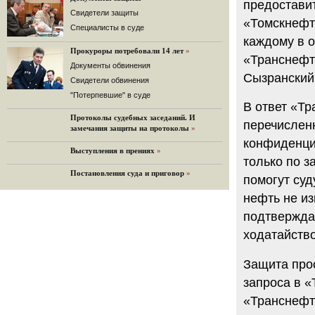
предостави
32 комментария
Cвидетели защиты
«Томскнефт
12.08.2014
Cпециалисты в суде
Граждане не хотят платить по счетам ЮКОСа
каждому в о
Прокуроры потребовали 14 лет
»
Решение Гаагского суда о компенсации $50 млрд
«Транснефт
поддержали 12%.
Документы обвинения
Сызранский
129 комментариев
Свидетели обвинения
11.08.2014
"Потерпевшие" в суде
В ответ «Тр
«Светлая Вам память, Марина Филипповна!»
Протоколы судебных заседаний. И
Вечер у Ходорковских. Вспоминает Иван Стариков.
перечислен
замечания защиты на протоколы
»
19 комментариев
конфиденци
Выступления в прениях
»
11.08.2014
только по з
«Удивительно сильная, мощная и
Постановления суда и приговор
»
достойная только преклонения
помогут суд
женщина»
нефть не из
Гости и ведущие «Эха Москвы» чтут
память Марины Филипповны.
подтвержда
10 комментариев
ходатайств
6.08.2014
Марина Филипповна Ходорковская:
Защита про
«Я долго была молодой!»
"Новая" рассказывает о судьбе
запроса в «
Марины Филипповны и публикует ее
«Транснефт
максимы.
34 комментария