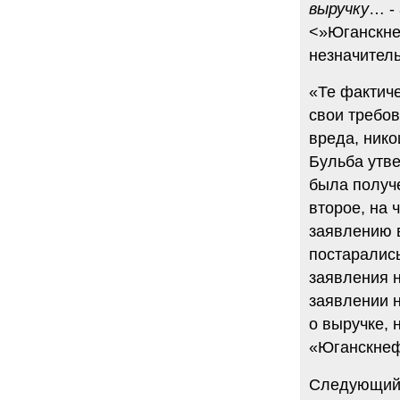
выручку
… -
<»Юганскнеф
незначител
«Те фактиче
свои требо
вреда, ник
Бульба утве
была получ
второе, на 
заявлению 
постарались
заявления н
заявлении 
о выручке, 
«Юганскнефт
Следующий д