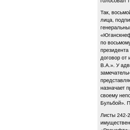
голосовал т
Так, восьмо
лица, подп
генеральным
«Юганскнефт
по восьмом
президента
договор от
В.А.». У ад
замечательн
представля
назначает п
своему неп
Бульбой». 
Листы 242-
имуществен