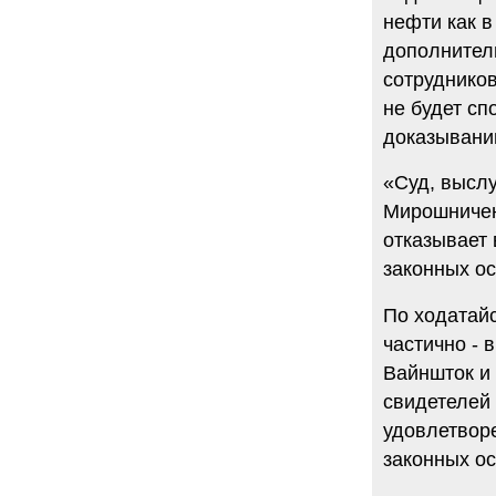
нефти как в
дополнитель
сотрудников
не будет с
доказывани
«Суд, выслу
Мирошничен
отказывает 
законных ос
По ходатайс
частично - 
Вайншток и 
свидетелей 
удовлетворе
законных ос