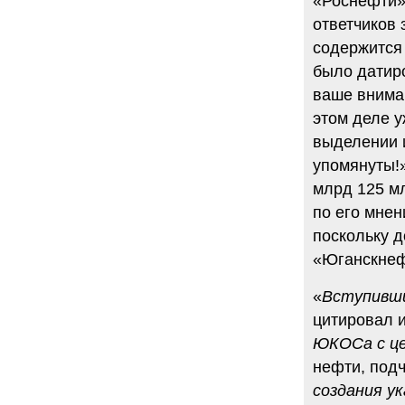
«Роснефти»
ответчиков 
содержится
было датир
ваше вниман
этом деле у
выделении и
упомянуты!»
млрд 125 мл
по его мнен
поскольку 
«Юганскнеф
«
Вступивши
цитировал и
ЮКОСа с це
нефти, подч
создания у