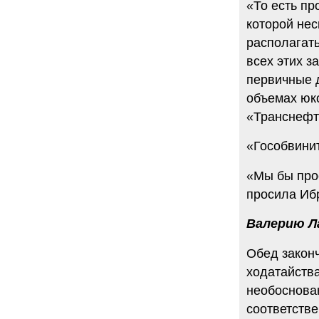
«То есть п
которой нес
располагать
всех этих з
первичные д
объемах юк
«Транснефт
«Гособвинит
«Мы бы прос
просила Иб
Валерию Л
Обед законч
ходатайства
необоснован
соответств