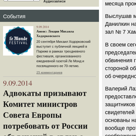
Аудиозаписи
месяца про
Выслушав мн
События
Данилкин на
9.09.2014
зал № 7 Хам
Анонс: Лекция Михаила
Ходорковского
20 сентября Михаил Ходорковский
В своем се
выступит с публичной лекцией в
председате
Париже в рамках трехдневного
фестиваля, организованного
обвинения 
ежедневной газетой Ле Монд и
посвященного ее 70-летию.
стороной о
25 комментариев
об очередно
9.09.2014
Валерий Лах
Адвокаты призывают
предоставле
Комитет министров
защитников 
свидетелей 
Совета Европы
основаны н
потребовать от России
вообще прот