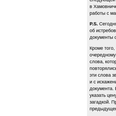
в Хамовниче
6.08.2014
"Марина Ходорковская была
работы с м
идеальной матерью"
Дмитрий Быков о том, что Марина
P.S.
Сегодня
Филипповна умела давать своей
семье ощущение правды.
об истребо
12 комментариев
документы 
5.08.2014
Она побыла с ним, свободным, немного. Несправедливо
Кроме того,
немного
Марину Филипповну вспоминает журналист Вера
очередному
Челищева.
слова, кото
19 комментариев
повторялись
4.08.2014
"Основной вывод третейского суда: главной целью России
эти слова 
было не собрать налоги, а обанкротить ЮКОС и
завладеть его активами"
и с искажен
"Ведомости" о деталях громкого судебного решения.
документа. 
15 комментариев
указать цен
загадкой. П
предыдущего