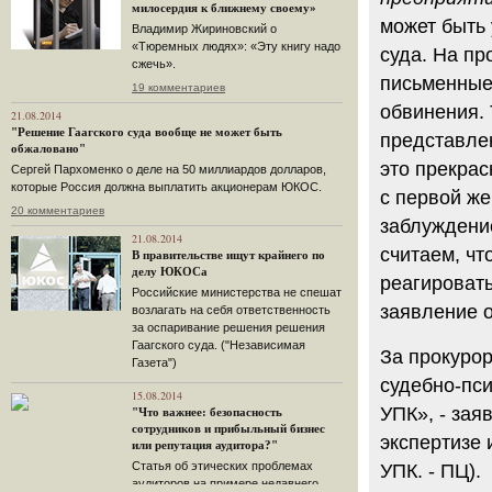
милосердия к ближнему своему»
может быть
Владимир Жириновский о
«Тюремных людях»: «Эту книгу надо
суда. На п
сжечь».
письменные 
19 комментариев
обвинения. 
21.08.2014
"Решение Гаагского суда вообще не может быть
представлен
обжаловано"
это прекрас
Сергей Пархоменко о деле на 50 миллиардов долларов,
которые Россия должна выплатить акционерам ЮКОС.
с первой же
20 комментариев
заблуждение
21.08.2014
считаем, чт
В правительстве ищут крайнего по
делу ЮКОСа
реагировать
Российские министерства не спешат
заявление о
возлагать на себя ответственность
за оспаривание решения решения
Гаагского суда. ("Независимая
За прокурор
Газета")
судебно-пси
15.08.2014
УПК», - зая
"Что важнее: безопасность
сотрудников и прибыльный бизнес
экспертизе 
или репутация аудитора?"
Статья об этических проблемах
УПК. - ПЦ).
аудиторов на примере недавнего