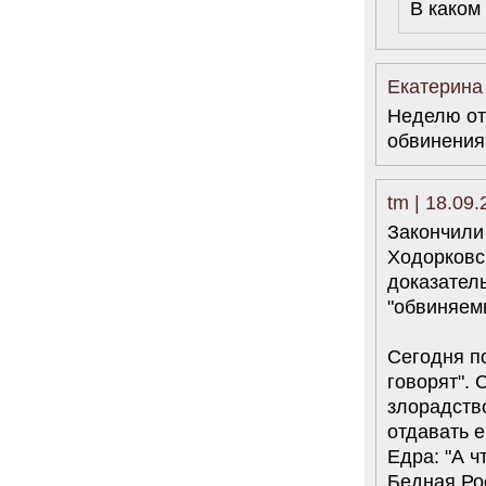
В каком
Екатерина 
Неделю от
обвинения?
tm | 18.09
Закончили
Ходорковск
доказатель
"обвиняемы
Сегодня по
говорят". 
злорадств
отдавать е
Едра: "А ч
Бедная Ро