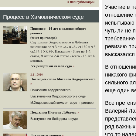
» все публикации
громкого арбитражного решения по
Участие в п
ЮКОСу. (navalny.com)
отношение к
30 комментариев
Процесс в Хамовническом суде
15.08.2014
испытываю п
"Инвесторы, подвергшиеся жестоким
Приговор - 14 лет в колонии общего
чуть ли не 
конфискационным санкциям со
режима
стороны государства, оказались под
требование
(текст приговора)
защитой арбитражного суда"
Суд признал Ходорковского и Лебедева
ревизию при
Швейцарская газета "Neue Zuercher
виновными по ч.3 п.п.«а» и «б» ст.160 и ч.3
Zeitung" о гаагском судебном
ст.174.1 УК РФ. Наказание - 8 лет по 1-й
высказался 
решении.
статье, 9 лет по 2-й статье - всего - 13 лет 6
месяцев.
48 комментариев
В отношении
Все репортажи из зала суда
»
14.08.2014
никакого фи
Не исключил
2.11.2010
Последнее слово Михаила Ходорковского
Владимир Путин допускает, что Россия может выйти из-
сильного ал
»
под юрисдикции ЕСПЧ.
еще один ве
Показания Ходорковского
88 комментариев
Выступления Ходорковского в суде
14.08.2014
Все претен
М.Ходорковский комментирует приговор
Нарулил
Игорь Сечин просит о помощи.
Валерий Ла
Показания Платона Лебедева
»
Ссылаясь на санкции, глава
представле
Выступления Лебедева в суде
«Роснефти» хочет выбить из фонда
национального благосостояния 1,5
ряд важных
трлн рублей («Ведомости» и
что-то наде
«Дождь»).
Документы защиты
»