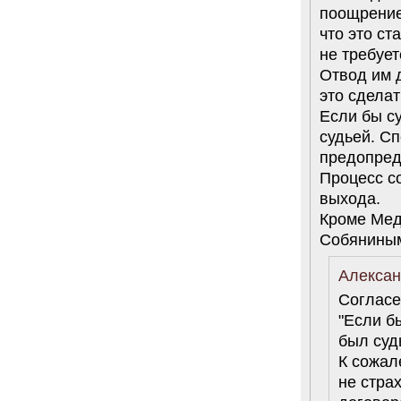
поощрение
что это ст
не требует
Отвод им 
это сделат
Если бы су
судьей. Сп
предопред
Процесс со
выхода.
Кроме Медв
Собянины
Алексан
Согласе
"Если б
был суд
К сожал
не стра