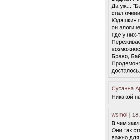
Да уж... "
стал очеви
Юдашкин п
он алогич
Где у них-
Переживае
возможнос
Браво, Ба
Продемонст
досталось
Сусанна Аp
Никакой н
wsmol | 18
В чем зак
Они так ст
важно для