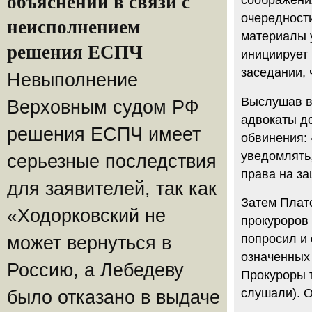
объяснений в связи с
соображения
очередност
неисполнением
материалы у
решения ЕСПЧ
инициирует 
заседании, 
Невыполнение
Выслушав в
Верховным судом РФ
адвокаты д
решения ЕСПЧ имеет
обвинения: 
уведомлять,
серьезные последствия
права на за
для заявителей, так как
Затем Плат
«Ходорковский не
прокуроров
попросил и 
может вернуться в
означенных
Россию, а Лебедеву
Прокуроры т
слушали). 
было отказано в выдаче