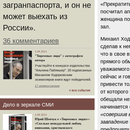
загранпаспорта, и он не
«Прекратить
посчитал а
может выехать из
женщина по
России».
зал.
Михаил Ход
36 комментариев
сделав к не
4.09.2014
что в свое 
"Тюремные люди" с автографом
автора
прямого об
Участвуйте в конкурсе издательства
уважаемого 
"Альпина Паблишер". 20 подписанных
Михаилом Ходорковским
сейчас и го
экземпляров книги ждут победителей.
привести то
17 комментариев
» все события
от которог
обещали не 
Дело в зеркале СМИ
начинается 
«совершив 
4.09.2014
Юрий Шевчук о «Тюремных людях»:
завладение
«Сколько неподдельной любви,
внимания, христианского
предприят