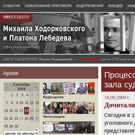
СОБЫТИЯ
|
ОБЖАЛОВАНИЕ ПРИГОВОРА
|
ХОДОРКОВСКИЙ
|
ЛЕБЕДЕВ
|
ЗАЩ
ПРЕСС
ЦЕНТР
ДНИ В ЗАКЛЮЧЕНИИ:
Михаил Ходорковский —
НА СВОБОДЕ!
(после 3709 дней в з
Архив
Процесс
зала су
Сентябрь
←
→
2009
1
2
3
4
5
6
18.09.2009 г.
Видеоархив
7
8
9
10
11
12
13
Дочитали
14
15
16
17
18
19
20
Сегодня в 1
Фотогалерея
21
22
23
24
25
26
27
уголовного 
28
29
30
представля