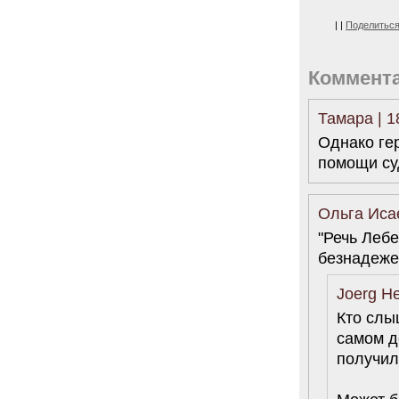
|
|
Поделитьс
Коммент
Тамара | 1
Однако ге
помощи су
Ольга Исае
"Речь Лебе
безнадеже
Joerg He
Кто слы
самом д
получило