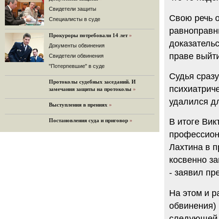
32 комментария
Cвидетели защиты
Свою речь о
12.08.2014
Cпециалисты в суде
Граждане не хотят платить по счетам ЮКОСа
равноправн
Прокуроры потребовали 14 лет
»
Решение Гаагского суда о компенсации $50 млрд
доказательс
поддержали 12%.
Документы обвинения
праве выйт
129 комментариев
Свидетели обвинения
11.08.2014
"Потерпевшие" в суде
«Светлая Вам память, Марина Филипповна!»
Судья сразу
Протоколы судебных заседаний. И
Вечер у Ходорковских. Вспоминает Иван Стариков.
психиатрич
замечания защиты на протоколы
»
19 комментариев
удалился д
Выступления в прениях
»
11.08.2014
«Удивительно сильная, мощная и
В итоге Ви
Постановления суда и приговор
»
достойная только преклонения
женщина»
профессион
Гости и ведущие «Эха Москвы» чтут
память Марины Филипповны.
Лахтина в п
10 комментариев
косвенно за
6.08.2014
- заявил п
Марина Филипповна Ходорковская:
«Я долго была молодой!»
На этом и р
"Новая" рассказывает о судьбе
Марины Филипповны и публикует ее
обвинения) 
максимы.
следующей 
34 комментария