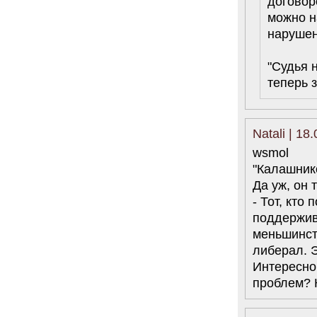
договор
можно н
нарушен
"Судья 
теперь з
Natali | 18
wsmol
"Калашнико
Да уж, он 
- Тот, кто
поддержив
меньшинст
либерал. 
Интересно
проблем? 