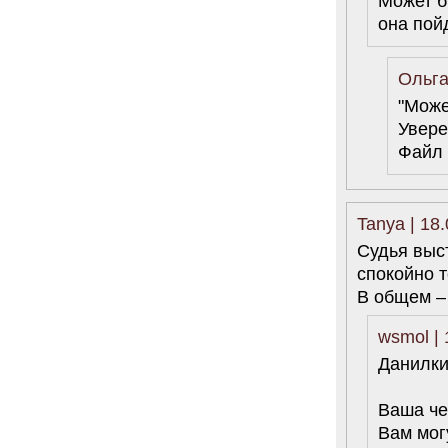
Может б
она пойд
Ольга
"Може
Увере
Файл 
Tanya | 18
Судья выс
спокойно т
В общем –
wsmol | 
Данилки
Ваша че
Вам мог