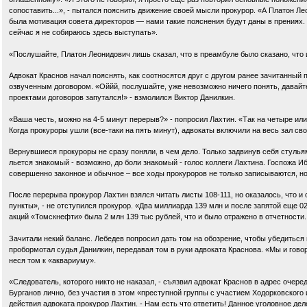
сопоставить...», - пытался пояснить движение своей мысли прокурор. «А Платон Ле
была мотивация совета директоров — нами такие пояснения будут даны в прениях. 
сейчас я не собираюсь здесь выступать».
«Послушайте, Платон Леонидович лишь сказал, что в преамбуле было сказано, что и
Адвокат Краснов начал пояснять, как соотносятся друг с другом ранее зачитанный 
озвученным договором. «Оййй, послушайте, уже невозможно ничего понять, давайт
проектами договоров запутался!» - взмолился Виктор Данилкин.
«Ваша честь, можно на 4-5 минут перерыв?» - попросил Лахтин. «Так на четыре ил
Когда прокуроры ушли (все-таки на пять минут), адвокаты включили на весь зал с
Вернувшиеся прокуроры не сразу поняли, в чем дело. Только задвинув себя стульям
льется знакомый - возможно, до боли знакомый - голос коллеги Лахтина. Госпожа И
совершенно законное и обычное – все ходы прокуроров не только записываются, 
После перерыва прокурор Лахтин взялся читать листы 108-111, но оказалось, что и
пункты», - не отступился прокурор. «Два миллиарда 139 млн и после запятой еще 0
акций «Томскнефти» была 2 млн 139 тыс рублей, что и было отражено в отчетности
Зачитали некий баланс. Лебедев попросил дать том на обозрение, чтобы убедиться
пробормотал судья Данилкин, передавая том в руки адвоката Краснова. «Мы и говор
неся том к «аквариуму».
«Следователь, которого никто не наказал, - съязвил адвокат Краснов в адрес очере
Бурганов лично, без участия в этом «преступной группы с участием Ходорковского 
действия адвоката прокурор Лахтин. - Нам есть что ответить! Данное уголовное дел