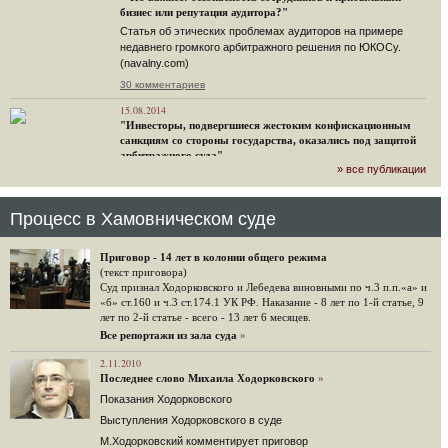
бизнес или репутация аудитора?"
Статья об этических проблемах аудиторов на примере
недавнего громкого арбитражного решения по ЮКОСу.
(navalny.com)
30 комментариев
15.08.2014
"Инвесторы, подвергшиеся жестоким конфискационным
санкциям со стороны государства, оказались под защитой
арбитражного суда"
» все публикации
Швейцарская газета "Neue Zuercher Zeitung" о гаагском
судебном решении.
48 комментариев
Процесс в Хамовническом суде
14.08.2014
Не исключил
Приговор - 14 лет в колонии общего режима
Владимир Путин допускает, что Россия может выйти из-под юрисдикции ЕСПЧ.
(текст приговора)
Суд признал Ходорковского и Лебедева виновными по ч.3 п.п.«а» и
88 комментариев
«б» ст.160 и ч.3 ст.174.1 УК РФ. Наказание - 8 лет по 1-й статье, 9
лет по 2-й статье - всего - 13 лет 6 месяцев.
14.08.2014
Нарулил
Все репортажи из зала суда
»
Игорь Сечин просит о помощи. Ссылаясь на санкции,
2.11.2010
глава «Роснефти» хочет выбить из фонда национального
Последнее слово Михаила Ходорковского
»
благосостояния 1,5 трлн рублей («Ведомости» и «Дождь»).
Показания Ходорковского
32 комментария
Выступления Ходорковского в суде
12.08.2014
М.Ходорковский комментирует приговор
Граждане не хотят платить по счетам ЮКОСа