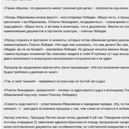
«Таким образом, эти документы имеют значение для дела», - произнесла под конец 
«Теперь Ибрагимова начала врать!» - констатировал Лебедев. «Ваша честь, я прошу
претензиях г-жа Ибрагимова. «Платон Леонидович, воздержитесь», - отреагировал 
подсудимого. «Ваша честь, я же вижу в мониторах, что в документах. Многое не с
наименованию документов в протоколе осмотра», - отвечал Лебедев.
«Прошу отразить в протоколе те моменты, которые потом обвинение должно доказы
комментировать Платон Лебедев. «Не надо нам указывать, что нам делать! Вы хам, 
«Мадам, вы не на базаре!» - реагировал Лебедев. Но дальше начался именно базар
главенствующее положение! Вы немножко придите в себя! И публика тут еще выска
давно волновался и возмущенно высказывался полушепотом в ее адрес.
Прокурор же продолжила перечислять грехи окружающих: «На постановление кричат
будем требовать удаления из зала!».
«Так, в зале тишина!» - прикрикнул на пока еще не пустой зал судья.
«Платон Леонидович, прекратите!» - почему-то адресовался судья к молчащему Пла
Ибрагимовой под силу только Платону Лебедеву).
«Совесть надо иметь!» - упорствовала Ибрагимова в наведении порядка. «Ну, по 
напишет...» - запоздало вспомнила прокурор о том, чем слово ее отзовется в публи
Насилу улеглось. Прокурор Лахтин начал читать далекий 4-ый том. Поведение колл
поэтому очередные (!) замечания адвоката Краснова по поводу прокурорских шпарг
мною изготовленные документы как гособвинителем, по собственной инициативе и 