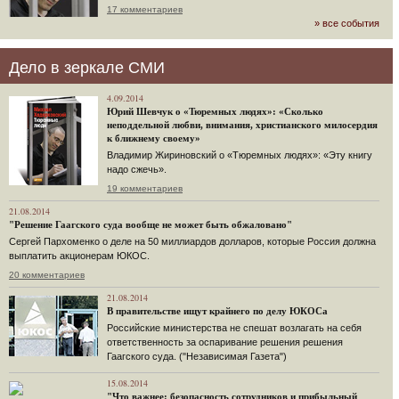
17 комментариев
» все события
Дело в зеркале СМИ
4.09.2014
Юрий Шевчук о «Тюремных людях»: «Сколько
неподдельной любви, внимания, христианского милосердия
к ближнему своему»
Владимир Жириновский о «Тюремных людях»: «Эту книгу
надо сжечь».
19 комментариев
21.08.2014
"Решение Гаагского суда вообще не может быть обжаловано"
Сергей Пархоменко о деле на 50 миллиардов долларов, которые Россия должна
выплатить акционерам ЮКОС.
20 комментариев
21.08.2014
В правительстве ищут крайнего по делу ЮКОСа
Российские министерства не спешат возлагать на себя
ответственность за оспаривание решения решения
Гаагского суда. ("Независимая Газета")
15.08.2014
"Что важнее: безопасность сотрудников и прибыльный