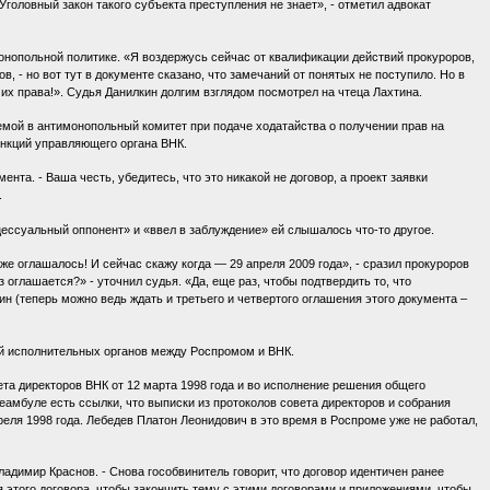
 Уголовный закон такого субъекта преступления не знает», - отметил адвокат
нопольной политике. «Я воздержусь сейчас от квалификации действий прокуроров,
, - но вот тут в документе сказано, что замечаний от понятых не поступило. Но в
 их права!». Судья Данилкин долгим взглядом посмотрел на чтеца Лахтина.
ой в антимонопольный комитет при подаче ходатайства о получении прав на
ункций управляющего органа ВНК.
нта. - Ваша честь, убедитесь, что это никакой не договор, а проект заявки
.
ессуальный оппонент» и «ввел в заблуждение» ей слышалось что-то другое.
же оглашалось! И сейчас скажу когда — 29 апреля 2009 года», - сразил прокуроров
з оглашается?» - уточнил судья. «Да, еще раз, чтобы подтвердить то, что
ин (теперь можно ведь ждать и третьего и четвертого оглашения этого документа –
чий исполнительных органов между Роспромом и ВНК.
ета директоров ВНК от 12 марта 1998 года и во исполнение решения общего
реамбуле есть ссылки, что выписки из протоколов совета директоров и собрания
реля 1998 года. Лебедев Платон Леонидович в это время в Роспроме уже не работал,
ладимир Краснов. - Снова гособвинитель говорит, что договор идентичен ранее
я этого договора, чтобы закончить тему с этими договорами и приложениями, чтобы