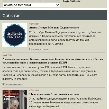
Аудиозаписи
События
9.09.2014
Анонс: Лекция Михаила Ходорковского
20 сентября Михаил Ходорковский выступит с публичной
лекцией в Париже в рамках трехдневного фестиваля,
организованного ежедневной газетой Ле Монд и
посвященного ее 70-летию.
25 комментариев
9.09.2014
Адвокаты призывают Комитет министров Совета Европы потребовать от России
объяснений в связи с неисполнением решения ЕСПЧ
Невыполнение Верховным судом РФ решения ЕСПЧ имеет серьезные
последствия для заявителей, так как «Ходорковский не может вернуться в
Россию, а Лебедеву было отказано в выдаче загранпаспорта, и он не может
выехать из России».
36 комментариев
4.09.2014
"Тюремные люди" с автографом автора
Участвуйте в конкурсе издательства "Альпина Паблишер".
20 подписанных Михаилом Ходорковским экземпляров
книги ждут победителей.