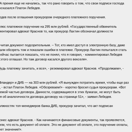
прения еще не начались, так что рано говорить о том, что свои подписи господа
ысказался Платон Лебедев.
бедев после оглашения прокурором очередного платежного поручения.
люс платежное поручение на 295 млн рублей. «Государственный обвинитель
ентировал адвокат Краснов то, как прокурор Лахтин обозначал должности
читая документ подозрительным. – Тот, кто имел доступ в электронную базу, даже
али обозреть том и показали ошибки в платежке. Прокурор Лахтин попытался стать
ейчас пытается показать, что не понял, что я говорил, - комментировал Лебедев
 этого оглашал. Но там договор касался другого векселя».
удь платежку зачитать, и все», - резюмировал адвокат Краснов. «Продолжаем», -
Фландер» и ДИБ — на 303 млн рублей. «Я вынужден потратить время, чтобы еще раз
, - встал Платон Лебедев. «Обозреваем!» - коротко бросил судья прокурорам. «Вот
емой частью договора. Данности, содержащиеся в этих бумагах, не могут быть
 об аналогичности договора договору на странице 51», - заявил Лебедев.
лжностях топ-менеджеров банка ДИБ, прокурор зачитал, что акт подписан
изнес адвокат Краснов. - Как начинаются финансовые документы, так проявляется,
ли, что есть документ об оплате. Это не документ об оплате, это поручение оплаты,
ет значение!».