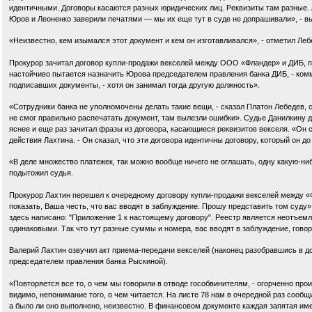
идентичными. Договоры касаются разных юридических лиц. Реквизиты там разные. А 
Юров и Леоненко заверили печатями — мы их еще тут в суде не допрашивали», - в
«Неизвестно, кем изымался этот документ и кем он изготавливался», - отметил Ле
Прокурор зачитал договор купли-продажи векселей между ООО «Фландер» и ДИБ, п
настойчиво пытается назначить Юрова председателем правления банка ДИБ, - комм
подписавших документы, - хотя он занимал тогда другую должность».
«Сотрудники банка не уполномочены делать такие вещи, - сказал Платон Лебедев, с
не смог правильно распечатать документ, там вылезли ошибки». Судье Данилкину д
яснее и еще раз зачитал фразы из договора, касающиеся реквизитов векселя. «Он с
действия Лахтина. - Он сказал, что эти договора идентичны договору, который он до
«В деле множество платежек, так можно вообще ничего не оглашать, одну какую-ниб
подытожил судья.
Прокурор Лахтин перешел к очередному договору купли-продажи векселей между «
показать, Ваша честь, что вас вводят в заблуждение. Прошу представить том суду»
здесь написано: "Приложение 1 к настоящему договору". Реестр является неотъемл
одинаковыми. Так что тут разные суммы и номера, вас вводят в заблуждение, говоря
Валерий Лахтин озвучил акт приема-передачи векселей (наконец разобравшись в до
председателем правления банка Рыскиной).
«Повторяется все то, о чем мы говорили в отводе гособвинителям, - огорченно про
видимо, непонимание того, о чем читается. На листе 78 нам в очередной раз сообщи
а было ли оно выполнено, неизвестно. В финансовом документе каждая запятая име