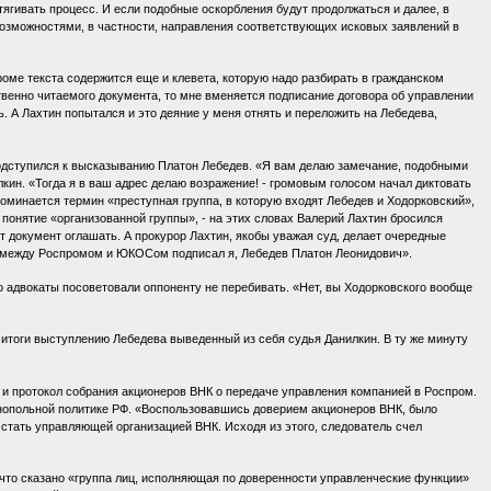
атягивать процесс. И если подобные оскорбления будут продолжаться и далее, в
возможностями, в частности, направления соответствующих исковых заявлений в
 кроме текста содержится еще и клевета, которую надо разбирать в гражданском
ственно читаемого документа, то мне вменяется подписание договора об управлении
 А Лахтин попытался и это деяние у меня отнять и переложить на Лебедева,
подступился к высказыванию Платон Лебедев. «Я вам делаю замечание, подобными
кин. «Тогда я в ваш адрес делаю возражение! - громовым голосом начал диктовать
оминается термин «преступная группа, в которую входят Лебедев и Ходорковский»,
ь понятие «организованной группы», - на этих словах Валерий Лахтин бросился
от документ оглашать. А прокурор Лахтин, якобы уважая суд, делает очередные
да между Роспромом и ЮКОСом подписал я, Лебедев Платон Леонидович».
 но адвокаты посоветовали оппоненту не перебивать. «Нет, вы Ходорковского вообще
 итоги выступлению Лебедева выведенный из себя судья Данилкин. В ту же минуту
 и протокол собрания акционеров ВНК о передаче управления компанией в Роспром.
нопольной политике РФ. «Воспользовавшись доверием акционеров ВНК, было
стать управляющей организацией ВНК. Исходя из этого, следователь счел
 что сказано «группа лиц, исполняющая по доверенности управленческие функции»