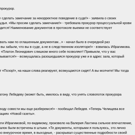
прокурор.
 сделать замечание за некорректное поведение в суде!» - заявила о своих
судья. «Мы просим сделать замечание!» - требовала прокурор процессуальной крови
ходится! Наименование документов в протоколе выемки не соответствует
вать нам по оглашенным документам...» - начал было в очередной раз
вы забыли, что вы в суде, а не в следственном изоляторе!» - взвилась Ибрагимова.
. «Платон Леонидович слишком много себе позволяет! Привыкли, что у вас
зывается!» - возмущалась разошедшаяся прокурор уже и в адрес зала, который
 «Позор!», на наши слова реагируют, возмущаются сидят! А вы молчите! Мы тогда
тону Лебедеву (может быть, имелось в виду, что унять словопоток прокурора
поводу совести мы еще разберемся!» - пообещал Лебедев. «Теперь Челищева все
кациях «Новой газеты».
еги Ибрагимовой, по-видимому, произвело на Валерия Лахтина сильное впечатление,
алок были встречены в штыки. «Те документы, которыми я пользуюсь, это лично
во внеурочное время, в выходные, - раскрывал существенные подробности своей