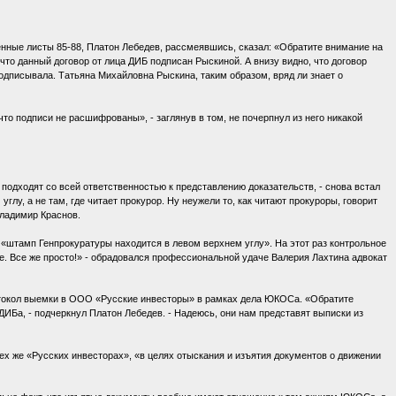
нные листы 85-88, Платон Лебедев, рассмеявшись, сказал: «Обратите внимание на
 что данный договор от лица ДИБ подписан Рыскиной. А внизу видно, что договор
одписывала. Татьяна Михайловна Рыскина, таким образом, вряд ли знает о
о подписи не расшифрованы», - заглянув в том, не почерпнул из него никакой
 подходят со всей ответственностью к представлению доказательств, - снова встал
глу, а не там, где читает прокурор. Ну неужели то, как читают прокуроры, говорит
Владимир Краснов.
 «штамп Генпрокуратуры находится в левом верхнем углу». На этот раз контрольное
е. Все же просто!» - обрадовался профессиональной удаче Валерия Лахтина адвокат
ротокол выемки в ООО «Русские инвесторы» в рамках дела ЮКОСа. «Обратите
ИБа, - подчеркнул Платон Лебедев. - Надеюсь, они нам представят выписки из
тех же «Русских инвесторах», «в целях отыскания и изъятия документов о движении