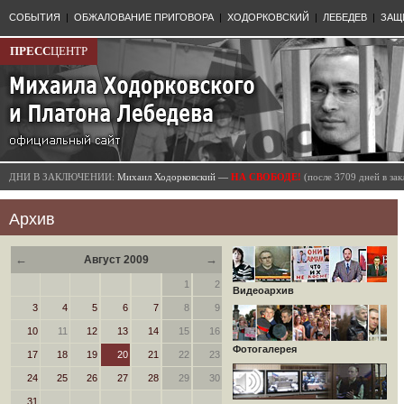
СОБЫТИЯ
|
ОБЖАЛОВАНИЕ ПРИГОВОРА
|
ХОДОРКОВСКИЙ
|
ЛЕБЕДЕВ
|
ЗАЩ
ПРЕСС
ЦЕНТР
ДНИ В ЗАКЛЮЧЕНИИ:
Михаил Ходорковский —
НА СВОБОДЕ!
(после 3709 дней в з
Архив
←
→
Август 2009
1
2
Видеоархив
3
4
5
6
7
8
9
10
11
12
13
14
15
16
Фотогалерея
17
18
19
20
21
22
23
24
25
26
27
28
29
30
31