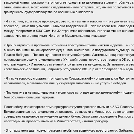
выходной жизни прокурор, - это помогает следить за движением в деле, чтобы не з
отношении меня, моих коллег, следователей или потерпевших, мы воспользуемся 
гражданском судопроизводстве по обвинению в клевете!».
«Я счастлив, если такое произойдет, это то, о чем мы и говорим - что в документе
процессе, - отметил, улыбаясь, Михаил Ходорковский. - Что же касается непосред
между Роспромом и ЮКОСом. На 32 страничке обвинительного заключения оно есть.
заявив, что он его подписал. Но это я и Муравленко подписывали».
«Прошу отразить в протоколе, что члены преступной группы Лахтин и другие…» - 
высказываниями вы оскорбляете суд!» - повысил голос на подсудимого судья Данил
Платон Лебедев. - Поскольку членом преступной группы Лахтиным неоднократно уп
но напоминаю суду, что упоминание в УК такой группы отсутствует вовсе, в УК ест
листать кодекс. - И никаких замечаний этой шпане вы не сделали. Вы позволили эт
клеветнические заявления, например, что договор 001-ю-р от 27 февраля 1997 го
«Я так не говорил, я сказал, что подписал Ходорковский!» - оправдывался Лахтин,
не упоминали, а сказали обо мне, у секретаря записано!» - не уступил Лебедев.
«Поскольку вы не прислушались к моим словам, я вам делаю замечание!» - подвел
был объявлен большой перерыв.
После обеда из четвертого тома прокурор озвучил протокол выемки в ЗАО Роспром
Вскоре дошли до постановления о производстве выемки в Министерстве по антимо
совершено незаконное отчуждение ценных бумаг. Было дано разрешение Роспрому 
необходимым провести выемку в Министерстве», - читал прокурор.
«Этот документ дает новую трактовку якобы совершенного преступления. Забавно,