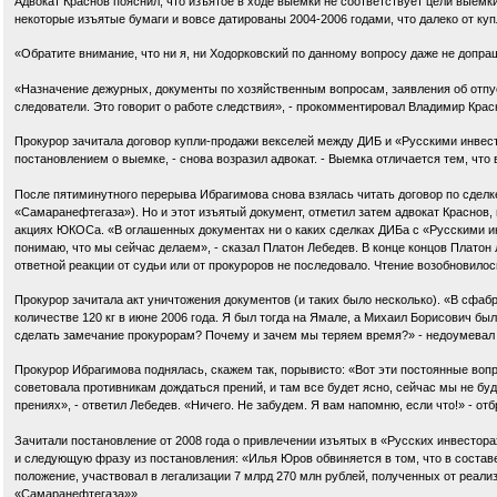
Адвокат Краснов пояснил, что изъятое в ходе выемки не соответствует цели выем
некоторые изъятые бумаги и вовсе датированы 2004-2006 годами, что далеко от ку
«Обратите внимание, что ни я, ни Ходорковский по данному вопросу даже не допраш
«Назначение дежурных, документы по хозяйственным вопросам, заявления об отпус
следователи. Это говорит о работе следствия», - прокомментировал Владимир Кра
Прокурор зачитала договор купли-продажи векселей между ДИБ и «Русскими инвест
постановлением о выемке, - снова возразил адвокат. - Выемка отличается тем, что 
После пятиминутного перерыва Ибрагимова снова взялась читать договор по сделк
«Самаранефтегаза»). Но и этот изъятый документ, отметил затем адвокат Краснов, 
акциях ЮКОСа. «В оглашенных документах ни о каких сделках ДИБа с «Русскими ин
понимаю, что мы сейчас делаем», - сказал Платон Лебедев. В конце концов Плато
ответной реакции от судьи или от прокуроров не последовало. Чтение возобновилос
Прокурор зачитала акт уничтожения документов (и таких было несколько). «В сфа
количестве 120 кг в июне 2006 года. Я был тогда на Ямале, а Михаил Борисович был
сделать замечание прокурорам? Почему и зачем мы теряем время?» - недоумевал
Прокурор Ибрагимова поднялась, скажем так, порывисто: «Вот эти постоянные вопро
советовала противникам дождаться прений, и там все будет ясно, сейчас мы не буд
прениях», - ответил Лебедев. «Ничего. Не забудем. Я вам напомню, если что!» - 
Зачитали постановление от 2008 года о привлечении изъятых в «Русских инвестор
и следующую фразу из постановления: «Илья Юров обвиняется в том, что в состав
положение, участвовал в легализации 7 млрд 270 млн рублей, полученных от реал
«Самаранефтегаза»».