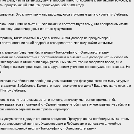
ки: не факт, что изъятые документы вообще имеют отношение к тем акциям ЮКОСа, а
пли-продажи акций ЮКОСа, происходившей в 2000 году.
ивались. Это к тому, как у нас расследуются уголовные дела», - отметил Лебедев.
ках, больничные листы — это никак не соответствует тому, что собирались изъять
снов озвучание очередных изъятых документов.
орами», также изъятый в ходе выемки. «Этот договор не предусмотрен
в постановлении о ней подробно оговаривается, что надо найти и изъять».
е с акциями (озвучены были акции «Томскнефти», «Юганскнефтегаза»,
изъят не в соответствии с постановлением о выемке — в договоре нет ни слова об
весторами» в отношении акций указанных эмитентов не говорится вовсе, я не
н Лебедев назвал происходящее «нарушением уголовно-процессуального закона». Но
ь.
брикованном обвинении вообще не упоминается про факт уничтожения макулатуры в
 в далеком Забайкалье. Какое это имеет значение для дела? Ваша честь, не стоит ли
 Платон Лебедев.
сы о том, что это оглашается и почему, и почему мы теряем время... я бы
ем вдаваться в полемику!». «Самое главное, чтобы про эту макулатуру не забыли в
отбрасывалась отрывистыми фразами прокурор.
ах» документов к делу в качестве вещдоков. Прокурор сочла необходимым зачитать
е организованной группы с Ходорковским и Лебедевым и используя служебное
изации похищенной нефти «Томскнефти», «Юганскнефтегаза» и