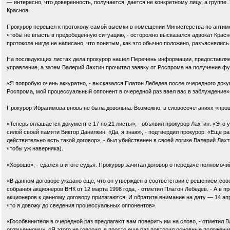
— интересно, что доверенность, получается, дается не конкретному лицу, а группе.
Краснов.
Прокурор перешел к протоколу самой выемки в помещении Министерства по антимо
чтобы не впасть в предобеденную ситуацию, - осторожно высказался адвокат Краснов
протоколе нигде не написано, что понятым, как это обычно положено, разъяснялись
На последующих листах дела прокурор нашел Перечень информации, предоставляем
управление, а затем Валерий Лахтин прочитал заявку от Роспрома на получение ф
«Я попробую очень аккуратно, - высказался Платон Лебедев после очередного докуме
Роспрома, мой процессуальный оппонент в очередной раз ввел вас в заблуждение»
Прокурор Ибрагимова вновь не была довольна. Возможно, в словосочетаниях «проц
«Теперь оглашается документ с 17 по 21 листы», - объявил прокурор Лахтин. «Это у
силой своей памяти Виктор Данилкин. «Да, я знаю», - подтвердил прокурор. «Еще ра
действительно есть такой договор», - был убийственен в своей логике Валерий Лахт
чтобы уж наверняка).
«Хорошо», - сдался в итоге судья. Прокурор зачитал договор о передаче полномо
«В данном договоре указано еще, что он утвержден в соответствии с решением сов
собрания акционеров ВНК от 12 марта 1998 года, - отметил Платон Лебедев. - А в п
акционеров к данному договору прилагаются. И обратите внимание на дату — 14 ап
что я довожу до сведения процессуальных оппонентов».
«Гособвинители в очередной раз предлагают вам поверить им на слово, - отметил В
оглашенному». «Я этого не говорил, я просто еще раз повторил основные положени