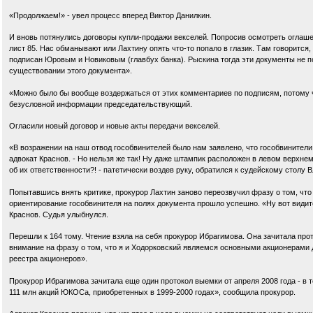
«Продолжаем!» - увел процесс вперед Виктор Данилкин.
И вновь потянулись договоры купли-продажи векселей. Попросив осмотреть оглаше
лист 85. Нас обманывают или Лахтину опять что-то попало в глазик. Там говорится,
подписан Юровым и Новиковым (главбух банка). Рыскина тогда эти документы не п
существовании этого документа».
«Можно было бы вообще воздержаться от этих комментариев по подписям, потому чт
безусловной информации председательствующий.
Огласили новый договор и новые акты передачи векселей.
«В возражении на наш отвод гособвинителей было нам заявлено, что гособвинители
адвокат Краснов. - Но нельзя же так! Ну даже штампик расположен в левом верхнем у
об их ответственности?! - патетически воздев руку, обратился к судейскому столу 
Попытавшись внять критике, прокурор Лахтин заново переозвучил фразу о том, что
ориентирование гособвинителя на полях документа прошло успешно. «Ну вот видит
Краснов. Судья улыбнулся.
Перешли к 164 тому. Чтение взяла на себя прокурор Ибрагимова. Она зачитала п
внимание на фразу о том, что я и Ходорковский являемся основными акционерами Д
реестра акционеров».
Прокурор Ибрагимова зачитала еще один протокол выемки от апреля 2008 года - в 
111 млн акций ЮКОСа, приобретенных в 1999-2000 годах», сообщила прокурор.