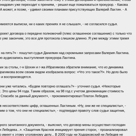
онидович уже переходит к прениям, - решил еще пожаловаться прокурор. - Какова
А может, и позже, - удивил своими планами присутствующих Валерий Лахтин. - А
меются выписки, ни о каких прениях я не слышал», - не согласился судья.
проект договора о передаче полномочий (плюс оглашенное соглашение) с только что
е уже закончим, это все для протокола слишком длинно. Я уже между этими тремя
и на пять?» - пошутил судья Данилкин над скромными запросами Валерия Лахтина.
вою аудиозапись выступления прокурора Лахтина.
и за столы, г-н Шохин и г-жа Ибрагимова обратили внимание, что из динамика
брагимова всем своим видом изобразила вопрос: «Что это такое?!». Но дело было
но и воспроизводятся.
 они уже читались. «Будем повторно оглашать?» - уточнил судья. «Некоторые
2. Это цены 94 года. Таким образом, на 98 год с учетом деноминации стоимость
. Спасибо за данный документ», - прокомментировал Платон Лебедев.
 в несоответствиях цифр, оглашенных Лахтиным. «Ну, они же не специалисты», -
им о том, что они не специалисты», - подтвердил правоту слов судьи защитник,
дного зачитанного документа, - выяснил, что договор мены осуществил господин
и Лебедева...». «Защитник Краснов инициирует прения сторон, - проанализировал
о имеет к этому уголовному делу... В 2000 году ни Ходорковский ни Лебедев не