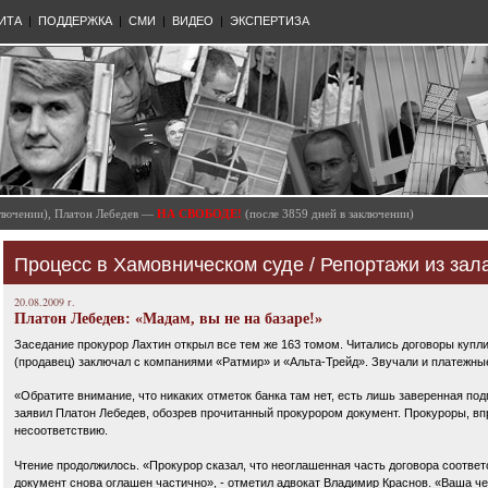
ИТА
|
ПОДДЕРЖКА
|
СМИ
|
ВИДЕО
|
ЭКСПЕРТИЗА
аключении), Платон Лебедев —
НА СВОБОДЕ!
(после 3859 дней в заключении)
Процесс в Хамовническом суде
/
Репортажи из зал
20.08.2009 г.
Платон Лебедев: «Мадам, вы не на базаре!»
Заседание прокурор Лахтин открыл все тем же 163 томом. Читались договоры куп
(продавец) заключал с компаниями «Ратмир» и «Альта-Трейд». Звучали и платежны
«Обратите внимание, что никаких отметок банка там нет, есть лишь заверенная подп
заявил Платон Лебедев, обозрев прочитанный прокурором документ. Прокуроры, в
несоответствию.
Чтение продолжилось. «Прокурор сказал, что неоглашенная часть договора соответс
документ снова оглашен частично», - отметил адвокат Владимир Краснов. «Ваша че