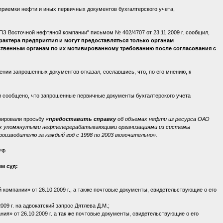
приемки нефти и иных первичных документов бухгалтерского учета,
З Восточной нефтяной компании" письмом № 402/4707 от 23.11.2009 г. сообщил,
актера предприятия и могут предоставляться только органам
ственным органам по их мотивированному требованию после согласования с
нии запрошенных документов отказал, сославшись, что, по его мнению, к
 сообщено, что запрошенные первичные документы бухгалтерского учета
орировали просьбу
«
предоставить справку
об объемах нефти из ресурса ОАО
ных упомянутыми нефтеперерабатывающими организациями из системы
изводителю за каждый год с 1998 по 2003 включительно».
 РФ
м суд:
омпании» от 26.10.2009 г., а также почтовые документы, свидетельствующие о его
9 г. на адвокатский запрос Дятлева Д.М.;
я» от 26.10.2009 г. а так же почтовые документы, свидетельствующие о его