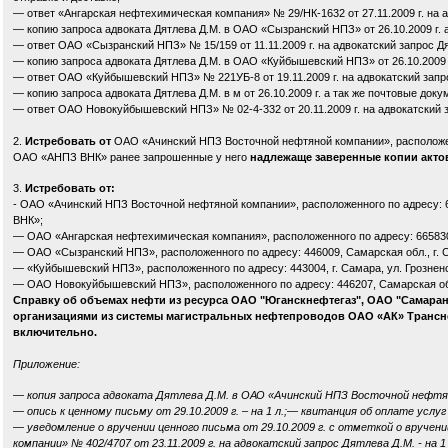
— ответ «Ангарская нефтехимическая компания» № 29/НК-1632 от 27.11.2009 г. на а
— копию запроса адвоката Дятлева Д.М. в ОАО «Сызранский НПЗ» от 26.10.2009 г. 
— ответ ОАО «Сызранский НПЗ» № 15/159 от 11.11.2009 г. на адвокатский запрос Д
— копию запроса адвоката Дятлева Д.М. в ОАО «Куйбышевский НПЗ» от 26.10.2009 г
— ответ ОАО «Куйбышевский НПЗ» № 221УБ-8 от 19.11.2009 г. на адвокатский запро
— копию запроса адвоката Дятлева Д.М. в м от 26.10.2009 г. а так же почтовые док
— ответ ОАО Новокуйбышевский НПЗ» № 02-4-332 от 20.11.2009 г. на адвокатский 
2.
Истребовать от
ОАО «Ачинский НПЗ Восточной нефтяной компании», расположен
ОАО «АНПЗ ВНК» ранее запрошенные у него
надлежаще заверенные копии актов
3.
Истребовать от:
- ОАО «Ачинский НПЗ Восточной нефтяной компании», расположенного по адресу:
ВНК»;
— ОАО «Ангарская нефтехимическая компания», расположенного по адресу: 665830, 
— ОАО «Сызранский НПЗ», расположенного по адресу: 446009, Самарская обл., г. Сы
— «Куйбышевский НПЗ», расположенного по адресу: 443004, г. Самара, ул. Грозненск
— ОАО Новокуйбышевский НПЗ», расположенного по адресу: 446207, Самарская об
Справку об объемах нефти из ресурса ОАО "Юганскнефтегаз", ОАО "Самара
организациями из системы магистральных нефтепроводов ОАО «АК» Транснеф
включительно.
Приложение:
— копия запроса адвоката Дятлева Д.М. в ОАО «Ачинский НПЗ Восточной нефтяной 
— опись к ценному письму от 29.10.2009 г. – на 1 л.;
—
квитанция об оплате услуг п
—
уведомление о вручении ценного письма от 29.10.2009 г. с отметкой о вручении о
компании» № 402/4707 от 23.11.2009 г. на адвокатский запрос Дятлева Д.М. - на 1 л