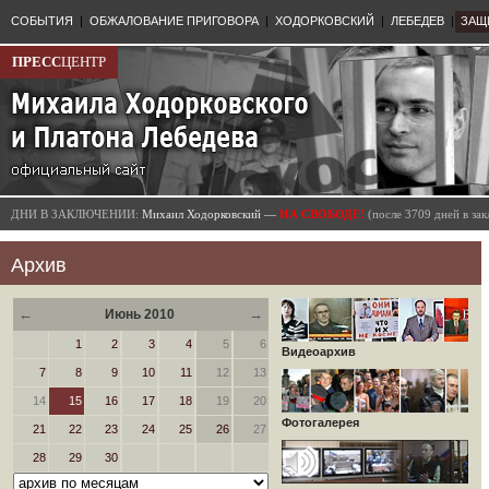
СОБЫТИЯ
|
ОБЖАЛОВАНИЕ ПРИГОВОРА
|
ХОДОРКОВСКИЙ
|
ЛЕБЕДЕВ
|
ЗАЩ
ПРЕСС
ЦЕНТР
ДНИ В ЗАКЛЮЧЕНИИ:
Михаил Ходорковский —
НА СВОБОДЕ!
(после 3709 дней в з
Архив
←
→
Июнь 2010
1
2
3
4
5
6
Видеоархив
7
8
9
10
11
12
13
14
15
16
17
18
19
20
Фотогалерея
21
22
23
24
25
26
27
28
29
30