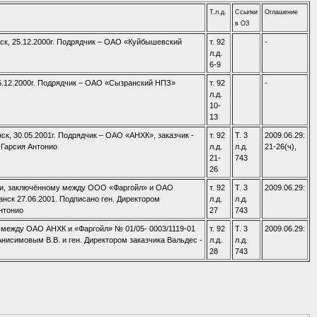
Т.л.д.
Ссылки
Оглашение
в ОЗ
нск, 25.12.2000г. Подрядчик – ОАО «Куйбышевский
т. 92
-
л.д.
6-9
 25.12.2000г. Подрядчик – ОАО «Сызранский НПЗ»
т. 92
-
л.д.
10-
13
нск, 30.05.2001г. Подрядчик – ОАО «АНХК», заказчик -
т. 92
Т. 3
2009.06.29:
 Гарсия Антонио
л.д.
л.д.
21-26(ч),
21-
743
26
фти, заключённому между ООО «Фаргойл» и ОАО
т. 92
Т. 3
2009.06.29:
анск 27.06.2001. Подписано ген. Директором
л.д.
л.д.
Антонио
27
743
у между ОАО АНХК и «Фаргойл» № 01/05- 0003/1119-01
т. 92
Т. 3
2009.06.29:
 Анисимовым В.В. и ген. Директором заказчика Вальдес -
л.д.
л.д.
28
743