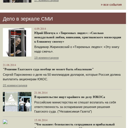
17 комментариев
» все события
Дело в зеркале СМИ
4.09.2014
Юрий Шевчук о «Тюремных людях»: «Сколько
неподдельной любви, внимания, христианского милосердия
к ближнему своему»
Владимир Жириновский о «Тюремных людях»: «Эту книгу
надо сжечь».
19 комментариев
21.08.2014
"Решение Гаагского суда вообще не может быть обжаловано"
Сергей Пархоменко о деле на 50 миллиардов долларов, которые Россия должна
выплатить акционерам ЮКОС.
20 комментариев
21.08.2014
В правительстве ищут крайнего по делу ЮКОСа
Российские министерства не спешат возлагать на себя
ответственность за оспаривание решения решения
Гаагского суда. ("Независимая Газета")
15.08.2014
"Что важнее: безопасность сотрудников и прибыльный