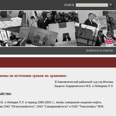
ПОИСК
ВОПРОСЫ И ОТВЕТЫ
жены по истечении сроков их хранения»
В Хамовнический районный суд гор.Москвы
Защиты Ходорковского М.Б. и Лебедева П.Л.
АЙСТВО
.Б. и Лебедев П.Л. в период 1998-2003 гг., якобы совершили хищение нефти,
м ОАО "Юганскнефтегаз", ОАО "Самаранефтегаз" и ОАО "Томскнефть" ВНК,