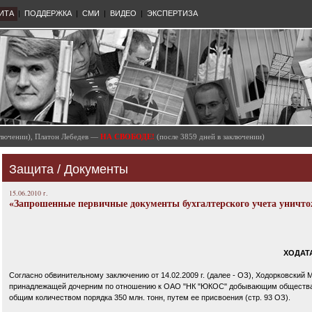
ИТА
|
ПОДДЕРЖКА
|
СМИ
|
ВИДЕО
|
ЭКСПЕРТИЗА
аключении), Платон Лебедев —
НА СВОБОДЕ!
(после 3859 дней в заключении)
Защита
/
Документы
15.06.2010 г.
«Запрошенные первичные документы бухгалтерского учета уничто
ХОДАТ
Согласно обвинительному заключению от 14.02.2009 г. (далее - ОЗ), Ходорковский М
принадлежащей дочерним по отношению к ОАО "НК "ЮКОС" добывающим общества
общим количеством порядка 350 млн. тонн, путем ее присвоения (стр. 93 ОЗ).