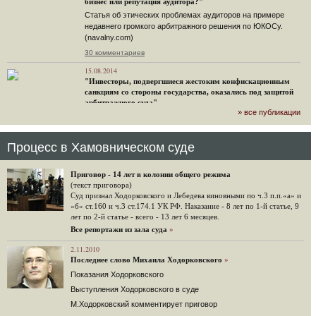
бизнес или репутация аудитора?"
Статья об этических проблемах аудиторов на примере
недавнего громкого арбитражного решения по ЮКОСу.
(navalny.com)
30 комментариев
15.08.2014
"Инвесторы, подвергшиеся жестоким конфискационным
санкциям со стороны государства, оказались под защитой
арбитражного суда"
» все публикации
Швейцарская газета "Neue Zuercher Zeitung" о гаагском
судебном решении.
48 комментариев
Процесс в Хамовническом суде
14.08.2014
Не исключил
Приговор - 14 лет в колонии общего режима
Владимир Путин допускает, что Россия может выйти из-под юрисдикции ЕСПЧ.
(текст приговора)
Суд признал Ходорковского и Лебедева виновными по ч.3 п.п.«а» и
88 комментариев
«б» ст.160 и ч.3 ст.174.1 УК РФ. Наказание - 8 лет по 1-й статье, 9
лет по 2-й статье - всего - 13 лет 6 месяцев.
14.08.2014
Нарулил
Все репортажи из зала суда
»
Игорь Сечин просит о помощи. Ссылаясь на санкции,
2.11.2010
глава «Роснефти» хочет выбить из фонда национального
Последнее слово Михаила Ходорковского
»
благосостояния 1,5 трлн рублей («Ведомости» и «Дождь»).
Показания Ходорковского
32 комментария
Выступления Ходорковского в суде
12.08.2014
М.Ходорковский комментирует приговор
Граждане не хотят платить по счетам ЮКОСа