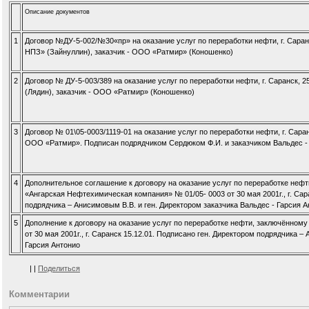
Описание документов
1
Договор №ДУ-5-002/№30«пр» на оказание услуг по переработки нефти, г. Сара
НПЗ» (Зайнуллин), заказчик - ООО «Ратмир» (Коношенко)
2
Договор № ДУ-5-003/389 на оказание услуг по переработки нефти, г. Саранск,
(Лядин), заказчик - ООО «Ратмир» (Коношенко)
3
Договор № 01\05-0003/1119-01 на оказание услуг по переработки нефти, г. Сара
ООО «Ратмир». Подписан подрядчиком Сердюком Ф.И. и заказчиком Вальдес -
4
Дополнительное соглашение к договору на оказание услуг по переработке не
«Ангарская Нефтехимическая компания» № 01/05- 0003 от 30 мая 2001г., г. Сар
подрядчика – Анисимовым В.В. и ген. Директором заказчика Вальдес - Гарсия 
5
Дополнение к договору на оказание услуг по переработке нефти, заключённом
от 30 мая 2001г., г. Саранск 15.12.01. Подписано ген. Директором подрядчика –
Гарсия Антонио
|
|
Поделиться
Комментарии