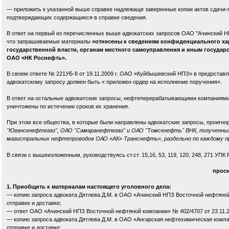
— приложить к указанной выше справке надлежаще заверенные копии актов сдачи-
подтверждающих содержащиеся в справке сведения.
В ответ на первый из перечисленных выше адвокатских запросов ОАО "Ачинский НП
что запрашиваемые материалы
«отнесены к сведениям конфиденциального хар
государственной власти, органам местного самоуправления и иным государ
ОАО «НК Роснефть».
В своем ответе № 221УБ-8 от 19.11.2009 г. ОАО «Куйбышевский НПЗ» в предоставле
адвокатскому запросу должен быть « приложен ордер на исполнение поручения».
В ответ на остальные адвокатские запросы, нефтеперерабатывающими компаниями
уничтожены по истечении сроков их хранения.
При этом все общества, в которые были направлены адвокатские запросы, проигн
"Юганскнефтегаз", ОАО "Самаранефтегаз" и ОАО "Томскнефть" ВНК, получен
магистральных нефтепроводов ОАО «АК» Транснефть», раздельно по каждому про
В связи с вышеизложенным, руководствуясь ст.ст. 15,16, 53, 119, 120, 248, 271 УПК
проси
1. Приобщить к материалам настоящего уголовного дела:
— копию запроса адвоката Дятлева Д.М. в ОАО «Ачинский НПЗ Восточной нефтяной к
отправке и доставке;
— ответ ОАО «Ачинский НПЗ Восточной нефтяной компании» № 402/4707 от 23.11.200
— копию запроса адвоката Дятлева Д.М. в ОАО «Ангарская нефтехимическая компани
отправке и доставке;