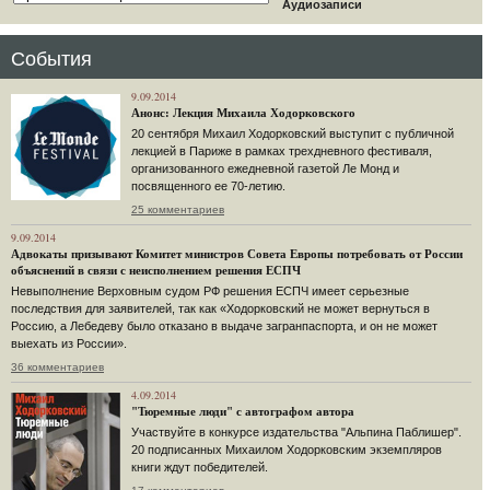
Аудиозаписи
События
9.09.2014
Анонс: Лекция Михаила Ходорковского
20 сентября Михаил Ходорковский выступит с публичной
лекцией в Париже в рамках трехдневного фестиваля,
организованного ежедневной газетой Ле Монд и
посвященного ее 70-летию.
25 комментариев
9.09.2014
Адвокаты призывают Комитет министров Совета Европы потребовать от России
объяснений в связи с неисполнением решения ЕСПЧ
Невыполнение Верховным судом РФ решения ЕСПЧ имеет серьезные
последствия для заявителей, так как «Ходорковский не может вернуться в
Россию, а Лебедеву было отказано в выдаче загранпаспорта, и он не может
выехать из России».
36 комментариев
4.09.2014
"Тюремные люди" с автографом автора
Участвуйте в конкурсе издательства "Альпина Паблишер".
20 подписанных Михаилом Ходорковским экземпляров
книги ждут победителей.