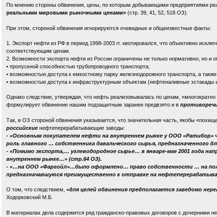
По мнению стороны обвинения, цены, по которым добывающими предприятиями ре
реальными мировыми рыночными ценами»
(стр. 39, 41, 52, 518 ОЗ).
При этом, стороной обвинения игнорируются очевидные и общеизвестные факты:
1. Экспорт нефти из РФ в период 1998-2003 гг. квотировался, что объективно искл
соответствующим ценам.
2. Возможности экспорта нефти из России ограничены не только нормативно, но и о
• пропускной способностью трубопроводного транспорта;
• возможностью доступа к емкостному парку железнодорожного транспорта, а также
• возможностью доступа к инфраструктурным объектам (нефтеналивные эстакады и 
Однако следствие, утверждая, что нефть реализовывалась по ценам, «многократн
формулирует обвинение нашим подзащитным заранее предвзято и в
противоречи
Так, в ОЗ стороной обвинения указывается, что значительная часть, якобы «похищ
российские
нефтеперерабатывающие заводы:
- «Основным покупателем нефти на внутреннем рынке у ООО «Ратибор» ч
роль главного … собственника давальческого сырья, предназначенного дл
- «Помимо экспорта,… углеводородное сырье… в январе-мае 2001 года нап
внутреннем рынке…» (стр.64 ОЗ).
- «…на ООО «Фаргойл»…было оформлено… право собственности … на по
предназначавшуюся преимущественно к отправке на нефтеперерабатыв
О том, что следствием,
«для целей обвинения предполагается заведомо нер
Ходорковский М.Б.
В материалах дела содержится ряд гражданско-правовых договоров с дочерним