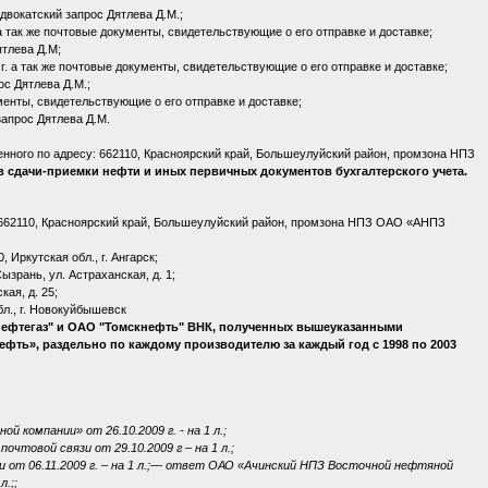
двокатский запрос Дятлева Д.М.;
а так же почтовые документы, свидетельствующие о его отправке и доставке;
ятлева Д.М;
. а так же почтовые документы, свидетельствующие о его отправке и доставке;
с Дятлева Д.М.;
ументы, свидетельствующие о его отправке и доставке;
запрос Дятлева Д.М.
ного по адресу: 662110, Красноярский край, Большеулуйский район, промзона НПЗ
 сдачи-приемки нефти и иных первичных документов бухгалтерского учета.
 662110, Красноярский край, Большеулуйский район, промзона НПЗ ОАО «АНПЗ
Иркутская обл., г. Ангарск;
зрань, ул. Астраханская, д. 1;
ая, д. 25;
л., г. Новокуйбышевск
нефтегаз" и ОАО "Томскнефть" ВНК, полученных вышеуказанными
ть», раздельно по каждому производителю за каждый год с 1998 по 2003
компании» от 26.10.2009 г. - на 1 л.;
очтовой связи от 29.10.2009 г – на 1 л.;
т 06.11.2009 г. – на 1 л.;
—
ответ ОАО «Ачинский НПЗ Восточной нефтяной
.;;