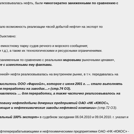
ализовывалась нефть, были
«многократно заниженными по сравнению с
ючало возможность реализации «всей добытой нефти» на экспорт по
бъективно:
 емкостному парку судов речного и морского сообщения;
т.д.), а также их технологическими и ресурсными ограничениями.
о заниженным по сравнению с реальными
мировыми
рыночными ценами»,
е с известными ему фактами.
енной» нефти реализовывалась на внутреннем рынке, в т.ч. передавалась на
ислилось ООО «Фаргойл», которое с июня 2001 г. … стало выполнять
я переработки на заводах…» (стр.74 ОЗ).
равлялось … для переработки, а также частично реализовывалось на
ловину нефтедобычи дочерних предприятий ОАО «НК «ЮКОС»,
ающие и нефтехимические заводы нефтяной компании»
(стр.72 ОЗ).
еальный 100% экспорт»
в судебном заседании 06.04.2010 и 09.04.2010. г. указал и
и нефтеперерабатывающими и нефтехимическими предприятиями ОАО «НК «ЮКОС» -