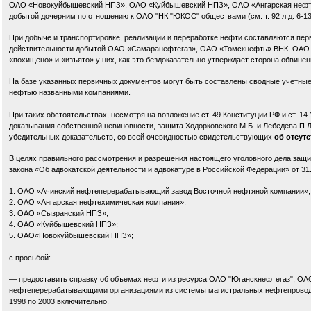
ОАО «Новокуйбышевский НПЗ», ОАО «Куйбышевский НПЗ», ОАО «Ангарская нефтехи
добытой дочерним по отношению к ОАО "НК "ЮКОС" обществами (см. т. 92 л.д. 6-13, 
При добыче и транспортировке, реализации и переработке нефти составляются перв
действительности добытой ОАО «Самаранефтегаз», ОАО «Томскнефть» ВНК, ОАО 
«похищено» и «изъято» у них, как это бездоказательно утверждает сторона обвинен
На базе указанных первичных документов могут быть составлены сводные учетны
нефтью названными компаниями.
При таких обстоятельствах, несмотря на возложение ст. 49 Конституции РФ и ст. 
доказывания собственной невиновности, защита Ходорковского М.Б. и Лебедева П.
убедительных доказательств, со всей очевидностью свидетельствующих
об отсут
В целях правильного рассмотрения и разрешения настоящего уголовного дела защита 
закона «Об адвокатской деятельности и адвокатуре в Российской Федерации» от 31.05.2
1. ОАО «Ачинский нефтеперерабатывающий завод Восточной нефтяной компании»;
2. ОАО «Ангарская нефтехимическая компания»;
3. ОАО «Сызранский НПЗ»;
4. ОАО «Куйбышевский НПЗ»;
5. ОАО«Новокуйбышевский НПЗ»;
с просьбой:
— предоставить справку об объемах нефти из ресурса ОАО "Юганскнефтегаз", О
нефтеперерабатывающими организациями из системы магистральных нефтепроводо
1998 по 2003 включительно.