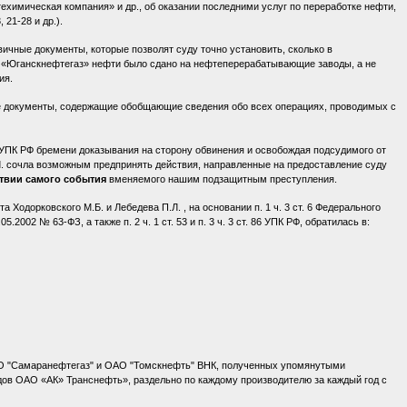
мическая компания» и др., об оказании последними услуг по переработке нефти,
21-28 и др.).
ичные документы, которые позволят суду точно установить, сколько в
«Юганскнефтегаз» нефти было сдано на нефтеперерабатывающие заводы, а не
ия.
е документы, содержащие обобщающие сведения обо всех операциях, проводимых с
14 УПК РФ бремени доказывания на сторону обвинения и освобождая подсудимого от
Л. сочла возможным предпринять действия, направленные на предоставление суду
ствии самого события
вменяемого нашим подзащитным преступления.
Ходорковского М.Б. и Лебедева П.Л. , на основании п. 1 ч. 3 ст. 6 Федерального
002 № 63-ФЗ, а также п. 2 ч. 1 ст. 53 и п. 3 ч. 3 ст. 86 УПК РФ, обратилась в:
АО "Самаранефтегаз" и ОАО "Томскнефть" ВНК, полученных упомянутыми
в ОАО «АК» Транснефть», раздельно по каждому производителю за каждый год с